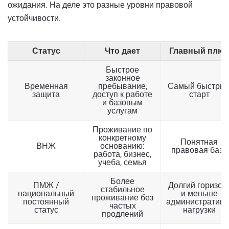
ожидания. На деле это разные уровни правовой
устойчивости.
Статус
Что дает
Главный плю
Быстрое
законное
Временная
пребывание,
Самый быстры
защита
доступ к работе
старт
и базовым
услугам
Проживание по
конкретному
Понятная
ВНЖ
основанию:
правовая база
работа, бизнес,
учеба, семья
Более
ПМЖ /
Долгий горизон
стабильное
национальный
и меньше
проживание без
постоянный
административ
частых
статус
нагрузки
продлений