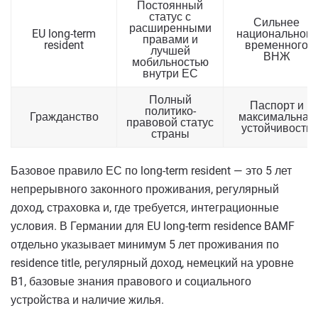
Постоянный
статус с
Сильнее
расширенными
EU long-term
национального
правами и
resident
временного
лучшей
ВНЖ
мобильностью
внутри ЕС
Полный
Паспорт и
политико-
Гражданство
максимальная
правовой статус
устойчивость
страны
Базовое правило ЕС по long-term resident — это 5 лет
непрерывного законного проживания, регулярный
доход, страховка и, где требуется, интеграционные
условия. В Германии для EU long-term residence BAMF
отдельно указывает минимум 5 лет проживания по
residence title, регулярный доход, немецкий на уровне
B1, базовые знания правового и социального
устройства и наличие жилья.