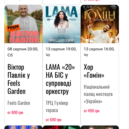
08 серпня 20:00,
13 серпня 19:00,
13 серпня 16:00,
Сб
Чт
Чт
Віктор
LAMA «20»
Хор
Павлік у
НА БІС у
«Гомін»
Feels
супроводі
Національний
Garden
оркестру
палац мистецтв
«Україна»
Feels Garden
ТРЦ Гулівер
тераса
от 490 грн
от 800 грн
от 690 грн