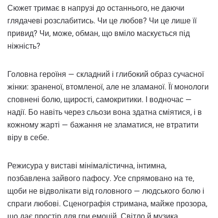
Сюжет тримає в напрузі до останнього, не даючи
глядачеві розслабитись. Чи це любов? Чи це лише її
привид? Чи, може, обман, що вміло маскується під
ніжність?
Головна героїня — складний і глибокий образ сучасної
жінки: зраненої, втомленої, але не зламаної. Її монологи
сповнені болю, щирості, самокритики. І водночас —
надії. Бо навіть через сльози вона здатна сміятися, і в
кожному жарті — бажання не зламатися, не втратити
віру в себе.
Режисура у виставі мінімалістична, інтимна,
позбавлена зайвого пафосу. Усе спрямовано на те,
щоби не відволікати від головного — людського болю і
спраги любові. Сценографія стримана, майже прозора,
що дає простір для гри емоцій. Світло й музика