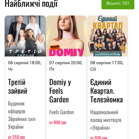
Найближчі події
Всього: 101
06 серпня 18:00,
07 серпня 20:00,
08 серпня 17:00,
Чт
Пт
Сб
Третій
Domiy у
Єдиний
зайвий
Feels
Квартал.
Garden
Телезйомка
Будинок
офіцерів
Feels Garden
Національний
Збройних сил
палац мистецтв
от 800 грн
України
«Україна»
от 350 грн
от 600 грн