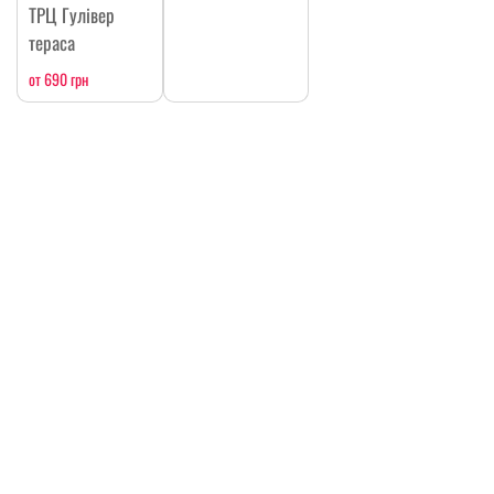
ТРЦ Гулівер
тераса
от 690 грн