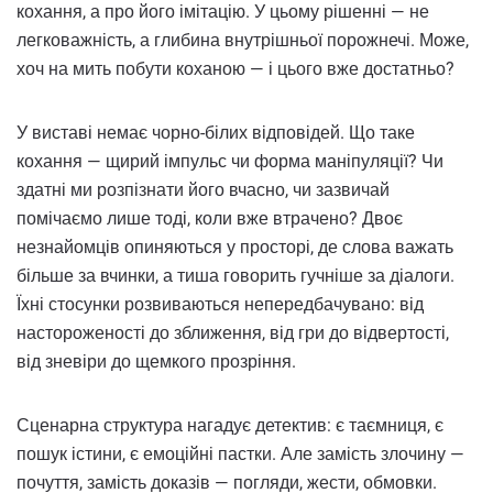
кохання, а про його імітацію. У цьому рішенні — не
легковажність, а глибина внутрішньої порожнечі. Може,
хоч на мить побути коханою — і цього вже достатньо?
У виставі немає чорно-білих відповідей. Що таке
кохання — щирий імпульс чи форма маніпуляції? Чи
здатні ми розпізнати його вчасно, чи зазвичай
помічаємо лише тоді, коли вже втрачено? Двоє
незнайомців опиняються у просторі, де слова важать
більше за вчинки, а тиша говорить гучніше за діалоги.
Їхні стосунки розвиваються непередбачувано: від
настороженості до зближення, від гри до відвертості,
від зневіри до щемкого прозріння.
Сценарна структура нагадує детектив: є таємниця, є
пошук істини, є емоційні пастки. Але замість злочину —
почуття, замість доказів — погляди, жести, обмовки.