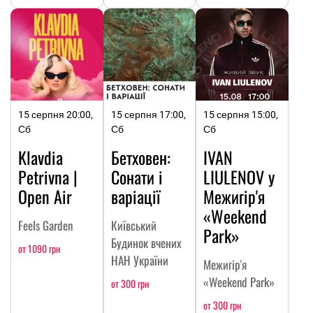
15 серпня 20:00,
15 серпня 17:00,
15 серпня 15:00,
Сб
Сб
Сб
Klavdia
Бетховен:
IVAN
Petrivna |
Сонати і
LIULENOV у
Open Air
варіації
Межигір'я
«Weekend
Feels Garden
Київський
Park»
Будинок вчених
от 1090 грн
НАН України
Межигір'я
«Weekend Park»
от 300 грн
от 300 грн