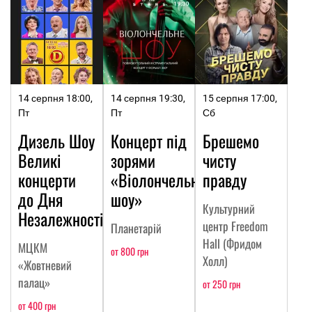
14 серпня 18:00,
14 серпня 19:30,
15 серпня 17:00,
Пт
Пт
Сб
Дизель Шоу
Концерт під
Брешемо
Великі
зорями
чисту
концерти
«Віолончельне
правду
до Дня
шоу»
Культурний
Незалежності
центр Freedom
Планетарій
Hall (Фридом
МЦКМ
от 800 грн
Холл)
«Жовтневий
палац»
от 250 грн
от 400 грн