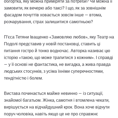
обгортка, яку можна приміряти за потреби? Чи можна її
замовити, як вечерю або таксі? І що, як за зовнішнім
фасадом почуттів ховається зовсім інше — втома,
розчарування, страх залишитися самотньою?
П’єса Тетяни Іващенко «Замовляю любов», яку Театр на
Подолі представив у новій постановці, ставить ці
питання гостро й тонко водночас. Авторка називає цю
історію «такою, що може трапитися з кожним». І справді
— у її основі не фантастика, не вигадка, а жива правда
людських стосунків, з усіма їхніми суперечностями,
тендітністю і болем.
Вистава починається майже невинно — із ситуації,
знайомої багатьом. Жінка, самотня і втомлена чекати,
вирішується на відчайдушний крок. Вона хоче відчути
поруч чоловіка, навіть якщо це не про справжнє