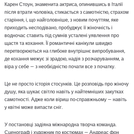
Карен Стоун, знаменита актриса, опинившись в Італії
після втрати чоловіка, стикається з самотністю, страхом
старіння, і, що найголовніше, з новим почуттям, яке
приходить несподівано, пробуджує її жіночність і
водночас ставить під сумнів усталені уявлення про
щастя та кохання. Її романтичні канікули швидко
перетворюються на глибоке внутрішнє випробування,
де кохання межує зі зрадою, надія з розчаруванням, а
віра у себе — з необхідністю почати все з початку.
Це не просто історія стосунків. Це розповідь про жіночу
душу, яка шукає світло навіть у найтемніших закутках
самотності. Адже коли віриш по-справжньому — навіть
у квітні може випасти сніг.
У постановці задіяна міжнародна творча команда.
Сценограф і художник по костюмах — Андреас фон