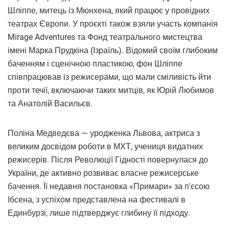
Шліппе, митець із Мюнхена, який працює у провідних
театрах Європи. У проєкті також взяли участь компанія
Mirage Adventures та Фонд театрального мистецтва
імені Марка Прудкіна (Ізраїль). Відомий своїм глибоким
баченням і сценічною пластикою, фон Шліппе
співпрацював із режисерами, що мали сміливість йти
проти течії, включаючи таких митців, як Юрій Любимов
та Анатолій Васильєв.
Поліна Медведєва — уродженка Львова, актриса з
великим досвідом роботи в МХТ, учениця видатних
режисерів. Після Революції Гідності повернулася до
України, де активно розвиває власне режисерське
бачення. Її недавня постановка «Примари» за п'єсою
Ібсена, з успіхом представлена на фестивалі в
Единбурзі, лише підтверджує глибину її підходу.