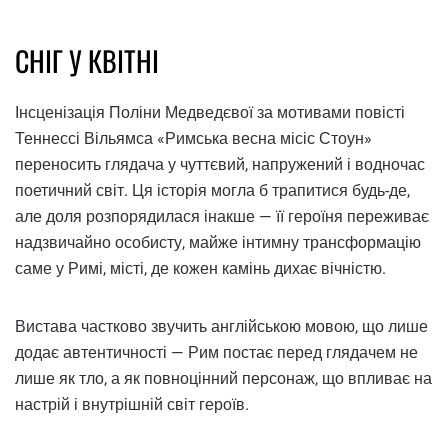
СНІГ У КВІТНІ
Інсценізація Поліни Медведєвої за мотивами повісті
Теннессі Вільямса «Римська весна місіс Стоун»
переносить глядача у чуттєвий, напружений і водночас
поетичний світ. Ця історія могла б трапитися будь-де,
але доля розпорядилася інакше — її героїня переживає
надзвичайно особисту, майже інтимну трансформацію
саме у Римі, місті, де кожен камінь дихає вічністю.
Вистава частково звучить англійською мовою, що лише
додає автентичності — Рим постає перед глядачем не
лише як тло, а як повноцінний персонаж, що впливає на
настрій і внутрішній світ героїв.