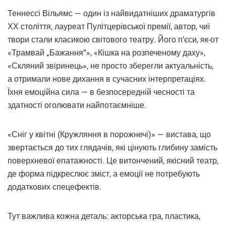
Теннессі Вільямс — один із найвидатніших драматургів
ХХ століття, лауреат Пулітцерівської премії, автор, чиї
твори стали класикою світового театру. Його п’єси, як-от
«Трамвай „Бажання“», «Кішка на розпеченому даху»,
«Скляний звіринець», не просто зберегли актуальність,
а отримали нове дихання в сучасних інтерпретаціях.
Їхня емоційна сила — в безпосередній чесності та
здатності оголювати найпотаємніше.
«Сніг у квітні (Кружляння в порожнечі)» — вистава, що
звертається до тих глядачів, які цінують глибину замість
поверхневої епатажності. Це витончений, якісний театр,
де форма підкреслює зміст, а емоції не потребують
додаткових спецефектів.
Тут важлива кожна деталь: акторська гра, пластика,