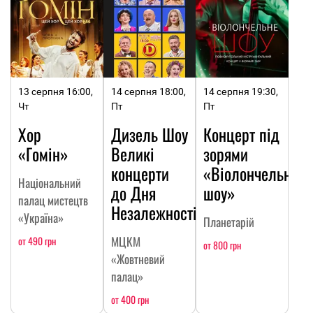
13 серпня 16:00,
14 серпня 18:00,
14 серпня 19:30,
Чт
Пт
Пт
Хор
Дизель Шоу
Концерт під
«Гомін»
Великі
зорями
концерти
«Віолончельне
Національний
до Дня
шоу»
палац мистецтв
Незалежності
«Україна»
Планетарій
МЦКМ
от 490 грн
от 800 грн
«Жовтневий
палац»
от 400 грн