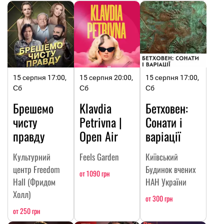
15 серпня 17:00,
15 серпня 20:00,
15 серпня 17:00,
Сб
Сб
Сб
Брешемо
Klavdia
Бетховен:
чисту
Petrivna |
Сонати і
правду
Open Air
варіації
Культурний
Feels Garden
Київський
центр Freedom
Будинок вчених
от 1090 грн
Hall (Фридом
НАН України
Холл)
от 300 грн
от 250 грн