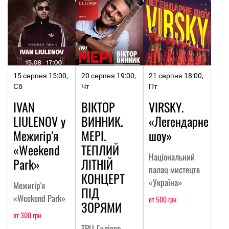
15 серпня 15:00,
20 серпня 19:00,
21 серпня 18:00,
Сб
Чт
Пт
IVAN
ВІКТОР
VIRSKY.
LIULENOV у
ВИННИК.
«Легендарне
Межигір'я
МЕРІ.
шоу»
«Weekend
ТЕПЛИЙ
Національний
Park»
ЛІТНІЙ
палац мистецтв
КОНЦЕРТ
«Україна»
Межигір'я
ПІД
«Weekend Park»
от 500 грн
ЗОРЯМИ
от 300 грн
ТРЦ Гулівер