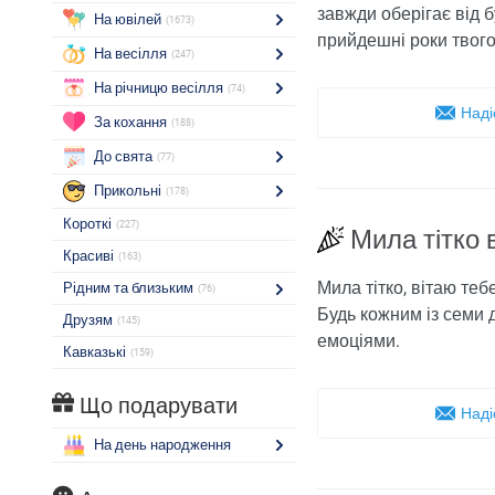
завжди оберігає від б
На ювілей
(1673)
прийдешні роки твого
На весілля
(247)
На річницю весілля
(74)
Наді
За кохання
(188)
До свята
(77)
Прикольні
(178)
Короткі
(227)
Мила тітко 
Красиві
(163)
Мила тітко, вітаю те
Рідним та близьким
(76)
Будь кожним із семи 
Друзям
(145)
емоціями.
Кавказькі
(159)
Що подарувати
Наді
На день народження