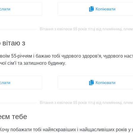
слати
Копіювати
Вітання з ювілеєм 55 років тітці від племінниці, плем
 вітаю з
 твоїм 55-річчям і бажаю тобі чудового здоров'я, чудового на
чої сім'ї та затишного будинку.
слати
Копіювати
Вітання з ювілеєм 55 років тітці від племінниці, плем
еєм тебе
 Хочу побажати тобі найяскравіших і найщасливіших років у ж