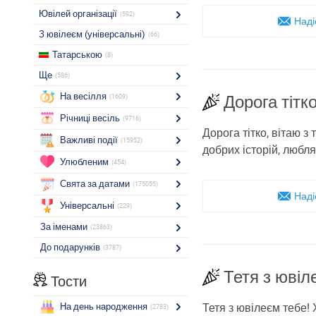
Ювілей організації
(592)
Наді
З ювілеєм (універсальні)
(66)
Татарською
(8)
Ще
(586)
На весілля
Дорога тітко
(1609)
Річниці весіль
(9716)
Дорога тітко, вітаю з
Важливі події
(15952)
добрих історій, любля
Улюбленим
(454)
Свята за датами
(175055)
Наді
Універсальні
(229)
За іменами
(23863)
До подарунків
(3787)
Тетя з ювіл
Тости
На день народження
Тетя з ювілеєм тебе!
(2783)