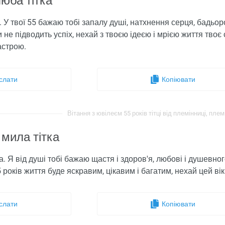
юба тітка
. У твої 55 бажаю тобі запалу душі, натхнення серця, бадьор
 не підводить успіх, нехай з твоєю ідеєю і мрією життя твоє
настрою.
слати
Копіювати
Вітання з ювілеєм 55 років тітці від племінниці, плем
 мила тітка
а. Я від душі тобі бажаю щастя і здоров'я, любові і душевного
55 років життя буде яскравим, цікавим і багатим, нехай цей ві
слати
Копіювати