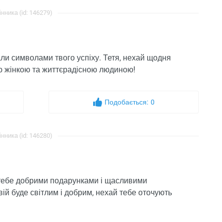
інника (id: 146279)
стали символами твого успіху. Тетя, нехай щодня
ою жінкою та життєрадісною людиною!
Подобається:
0
інника (id: 146280)
ти тебе добрими подарунками і щасливими
твій буде світлим і добрим, нехай тебе оточують