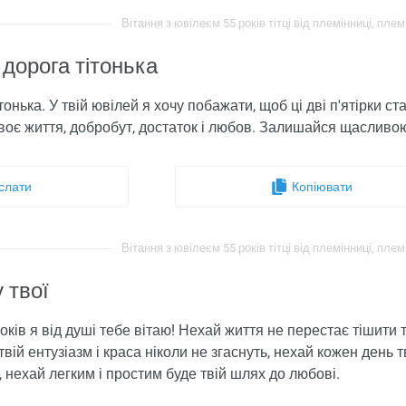
Вітання з ювілеєм 55 років тітці від племінниці, плем
 дорога тітонька
ітонька. У твій ювілей я хочу побажати, щоб ці дві п'ятірки 
твоє життя, добробут, достаток і любов. Залишайся щаслив
слати
Копіювати
Вітання з ювілеєм 55 років тітці від племінниці, плем
 твої
5 років я від душі тебе вітаю! Нехай життя не перестає тіши
вій ентузіазм і краса ніколи не згаснуть, нехай кожен день 
, нехай легким і простим буде твій шлях до любові.