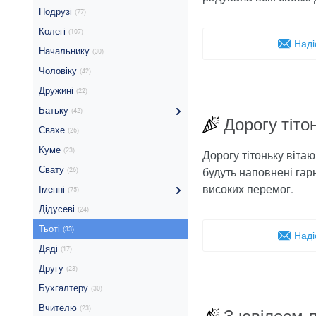
Подрузі
(77)
Колегі
(107)
Наді
Начальнику
(30)
Чоловіку
(42)
Дружині
(22)
Батьку
(42)
Дорогу тіто
Свахе
(26)
Куме
(23)
Дорогу тітоньку вітаю 
Свату
будуть наповнені гар
(26)
високих перемог.
Іменні
(75)
Дідусеві
(24)
Тьоті
(33)
Наді
Дяді
(17)
Другу
(23)
Бухгалтеру
(30)
Вчителю
(23)