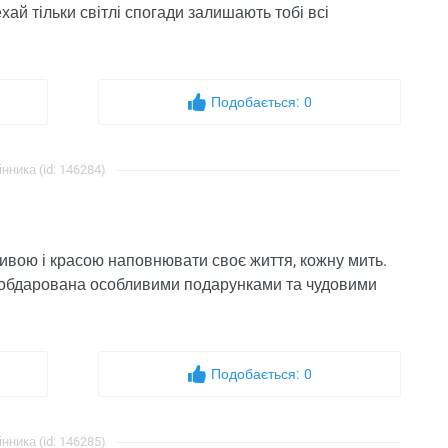
хай тільки світлі спогади залишають тобі всі
Подобається:
0
інника (id: 146284)
асивою і красою наповнювати своє життя, кожну мить.
ів обдарована особливими подарунками та чудовими
Подобається:
0
інника (id: 146285)