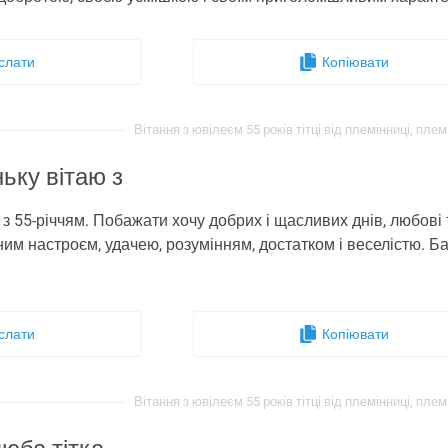
слати
Копіювати
Вітання з ювілеєм 55 років тітці від племінниці, плем
ньку вітаю з
з 55-річчям. Побажати хочу добрих і щасливих днів, любові та 
ним настроєм, удачею, розумінням, достатком і веселістю. 
слати
Копіювати
Вітання з ювілеєм 55 років тітці від племінниці, плем