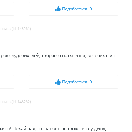
Подобається:
0
інника (id: 146281)
строю, чудових ідей, творчого натхнення, веселих свят,
Подобається:
0
інника (id: 146282)
итті! Нехай радість наповнює твою світлу душу, і