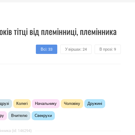
ків тітці від племінниці, племінника
Всі: 33
У віршах: 24
В прозі: 9
друзі
Колегі
Начальнику
Чоловіку
Дружині
ру
Вчителю
Свекрухи
інника (id: 146294)