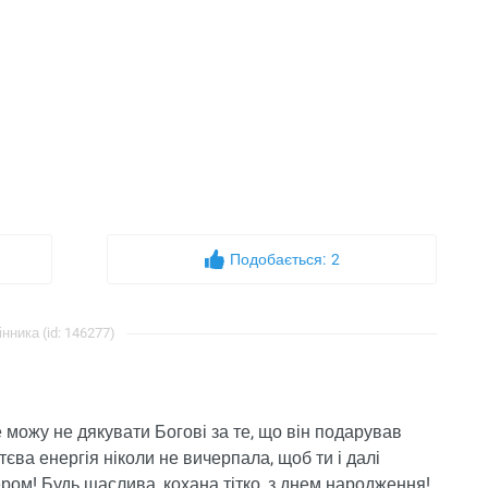
Подобається:
2
інника (id: 146277)
не можу не дякувати Богові за те, що він подарував
тєва енергія ніколи не вичерпала, щоб ти і далі
м! Будь щаслива, кохана тітко, з днем ​​народження!