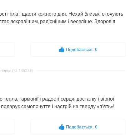
ості тіла і щастя кожного дня. Нехай близькі оточують
 стає яскравішим, радіснішим і веселіше. Здоров'я
Подобається:
0
інника (id: 146278)
 тепла, гармонії і радості серця, достатку і вірної
к подарує самопочуття і настрій на тверду «п'ять»!
Подобається:
0