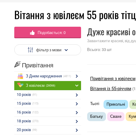
Вітання з ювілеєм 55 років тіт
Дуже красиві о
Подобається:
0
Завантажити красиві, від ду
Всього:
33
шт
фільтр з мови
Привітання
З Днем народження
(4811)
Привітання з ювілеєм
З ювілеєм
(26066)
Вітання із 55-річчям
(1
10 років
(91)
15 років
Тьоті
(115)
Прикольні
К
16 років
(122)
Батьку
Свахе
Кум
18 років
(273)
20 років
(99)