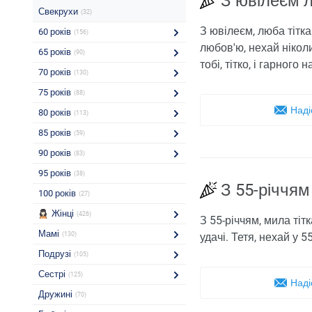
З ювілеєм л
Свекрухи
(32)
З ювілеєм, люба тітка
60 років
(156)
любов'ю, нехай ніколи
65 років
(90)
тобі, тітко, і гарного 
70 років
(130)
75 років
(88)
Наді
80 років
(113)
85 років
(59)
90 років
(83)
95 років
(38)
З 55-річчям
100 років
(27)
Жінці
(426)
З 55-річчям, мила тітк
Мамі
(130)
удачі. Тетя, нехай у 
Подрузі
(105)
Сестрі
(125)
Наді
Дружині
(70)