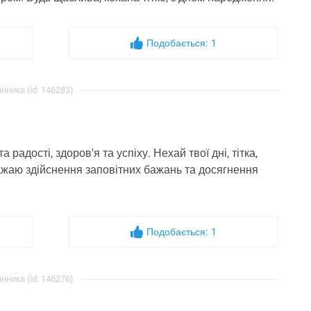
Подобається:
1
інника (id: 146283)
радості, здоров'я та успіху. Нехай твої дні, тітка,
Бажаю здійснення заповітних бажань та досягнення
Подобається:
1
інника (id: 146276)