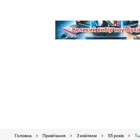
Головна
Привітання
З ювілеєм
55 років
Ть