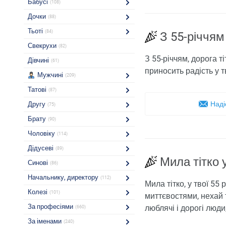
Бабусі
(108)
Дочки
(88)
Тьоті
(84)
З 55-річчям
Свекрухи
(82)
З 55-річчям, дорога т
Дівчині
(61)
приносить радість у 
Мужчині
(209)
Татові
(87)
Наді
Другу
(75)
Брату
(90)
Чоловіку
(114)
Дідусеві
(89)
Мила тітко у
Синові
(86)
Начальнику, директору
(112)
Мила тітко, у твої 5
Колезі
(101)
миттєвостями, нехай т
За професіями
люблячі і дорогі люди
(660)
За іменами
(240)