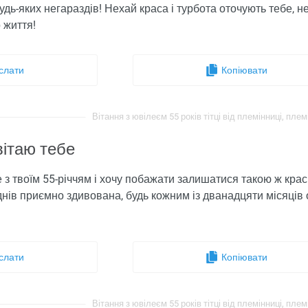
удь-яких негараздів! Нехай краса і турбота оточують тебе, не
 життя!
слати
Копіювати
Вітання з ювілеєм 55 років тітці від племінниці, плем
вітаю тебе
бе з твоїм 55-річчям і хочу побажати залишатися такою ж кр
днів приємно здивована, будь кожним із дванадцяти місяц
слати
Копіювати
Вітання з ювілеєм 55 років тітці від племінниці, плем