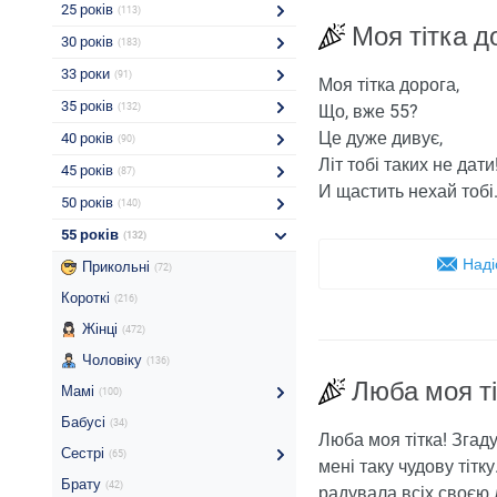
25 років
(113)
Моя тітка д
30 років
(183)
33 роки
(91)
Моя тітка дорога,
35 років
(132)
Що, вже 55?
Це дуже дивує,
40 років
(90)
Літ тобі таких не да
45 років
(87)
И щастить нехай тобі
50 років
(140)
55 років
(132)
Наді
Прикольні
(72)
Короткі
(216)
Жінці
(472)
Чоловіку
(136)
Люба моя т
Мамі
(100)
Бабусі
(34)
Люба моя тітка! Згаду
Сестрі
(65)
мені таку чудову тітк
Брату
(42)
радувала всіх своєю 