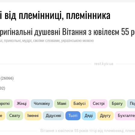
ці від племінниці, племінника
ригінальні душевні Вітання з ювілеєм 55 ро
ші, прикольні, мудрі, своїми словами, українською мовою
rest.kyiv.ua
(26066)
32)
ороткі
Жінці
Чоловіку
Мамі
Бабусі
Сестрі
Брату
По
е
Свату
Іменні
Дідусеві
Тьоті
Дяді
Другу
Бухгалте
Вітання з ювілеєм 55 років тітці від племінниці, плем