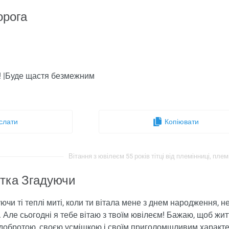
орога
ти! |Буде щастя безмежним
.
слати
Копіювати
Вітання з ювілеєм 55 років тітці від племінниці, плем
ітка Згадуючи
ючи ті теплі миті, коли ти вітала мене з днем ​​народження, 
у. Але сьогодні я тебе вітаю з твоїм ювілеєм! Бажаю, щоб жит
добротою, своєю усмішкою і своїм приголомшливим характеро