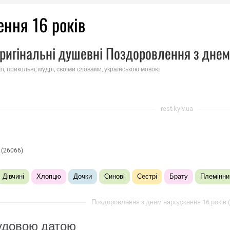
ення 16 років
ригінальні душевні Поздоровлення з днем 
ші, прикольні, мудрі, своїми словами, українською мовою
rest.kyiv.ua
(26066)
Дівчині
Хлопцю
Дочки
Синові
Сестрі
Брату
Племінни
Поздоровлення з днем ​​народження 16 років (
чудовою датою