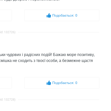
Подобається:
0
id: 132726)
льки чудових і радісних подій! Бажаю море позитиву,
осмішка не сходить з твоєї особи, а безмежне щастя
Подобається:
0
id: 132728)