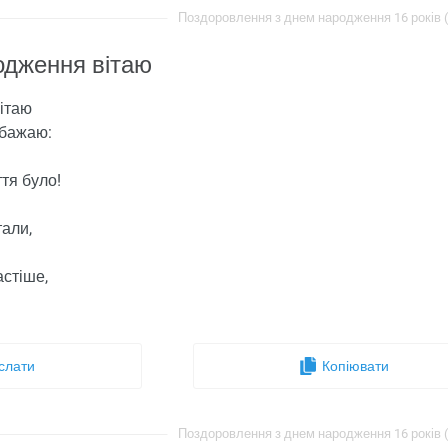
Поздоровлення з днем ​​народження 16 років (
родження вітаю
вітаю
 бажаю:
тя було!
али,
астіше,
слати
Копіювати
Поздоровлення з днем ​​народження 16 років (