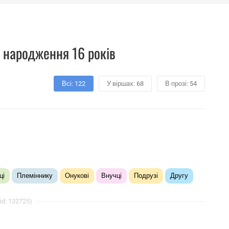
​​народження 16 років
Всі: 122
У віршах: 68
В прозі: 54
ці
Племіннику
Онукові
Внучці
Подрузі
Другу
id: 132725)