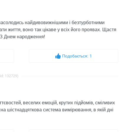
, насолодись найдивовижнішими і безтурботними
ати життя, воно так цікаве у всіх його проявах. Щастя
а. З Днем народження!
Подобається:
1
id: 132729)
ттєвостей, веселих емоцій, крутих підйомів, сміливих
ласна шістнадцяткова система вимірювання, в якій дні