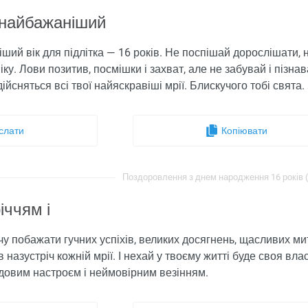
 найбажаніший
іший вік для підлітка — 16 років. Не поспішай дорослішати
ку. Лови позитив, посмішки і захват, але не забувай і пізнав
здійсняться всі твої найяскравіші мрії. Блискучого тобі свят
слати
Копіювати
Поздоровлення з днем ​​народження 16 років (
іччям і
очу побажати гучних успіхів, великих досягнень, щасливих ми
в назустріч кожній мрії. І нехай у твоєму житті буде своя в
довим настроєм і неймовірним везінням.