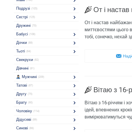
(130)
От і настав
Подрузі
(105)
Сестрі
(125)
От і настав найбажан
Дружині
(70)
миттєвостями цього ві
Бабусі
(108)
тобі, сонечко, нехай 
Дочки
(88)
Тьоті
(84)
Наді
Свекрухи
(82)
Дівчині
(61)
Мужчині
(209)
Татові
(87)
Вітаю з 16-р
Другу
(75)
Вітаю з 16-річчям і х
Брату
(90)
ідей, впевнених крокі
Чоловіку
(114)
вимірюватимуться чу
Дідусеві
(89)
Синові
(86)