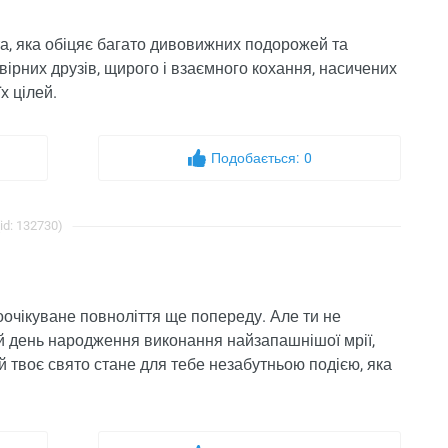
ата, яка обіцяє багато дивовижних подорожей та
 вірних друзів, щирого і взаємного кохання, насичених
х цілей.
Подобається:
0
id: 132730)
вгоочікуване повноліття ще попереду. Але ти не
вій день народження виконання найзапашнішої мрії,
 твоє свято стане для тебе незабутньою подією, яка