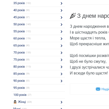
35 років
(132)
40 років
(90)
З днем ​​на
45 років
(87)
50 років
(140)
З днем ​​народження 
55 років
І в шістнадцять років
(132)
Море щастя і тепла,
60 років
(156)
Щоб прекрасніше жит
65 років
(90)
70 років
(130)
Щоб посмішки розквіт
75 років
(88)
Щоб не було смутку,
80 років
І друзі зустрічалися ч
(113)
И всюди було щастя!
85 років
(59)
90 років
(83)
95 років
(38)
Наді
100 років
(27)
Жінці
(426)
Мамі