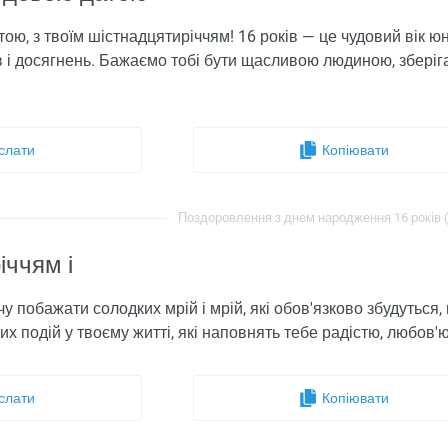
ою, з твоїм шістнадцятиріччям! 16 років — це чудовий вік юн
ів і досягнень. Бажаємо тобі бути щасливою людиною, зберіга
слати
Копіювати
Поздоровлення з днем ​​народження 16 років (
іччям і
очу побажати солодких мрій і мрій, які обов'язково збудуться, 
вих подій у твоєму житті, які наповнять тебе радістю, любов'ю
слати
Копіювати