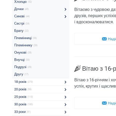
Хлопцю
(52)
Дочки
Вітаємо з чудовою дат
(45)
друзів, перших успіх
Синові
(44)
і вдосконалюватися.
Сестрі
(24)
Брату
(22)
Племінниці
(33)
Наді
Племіннику
(26)
Онукові
(28)
Внучці
(33)
Подрузі
Вітаю з 16-р
(29)
Другу
(17)
Вітаю з 16-річчям і х
18 років
(273)
успіх, крутих і щасли
20 років
(99)
25 років
(113)
Наді
30 років
(183)
33 роки
(91)