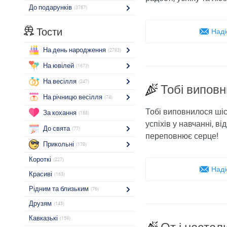
До подарунків
(3787)
Тости
Наді
На день народження
(2783)
На ювілей
(1673)
На весілля
(247)
Тобі виповн
На річницю весілля
(74)
Тобі виповнилося шіст
За кохання
(188)
успіхів у навчанні, в
До свята
(77)
переповнює серце!
Прикольні
(178)
Короткі
(227)
Наді
Красиві
(163)
Рідним та близьким
(76)
Друзям
(145)
Кавказькі
(159)