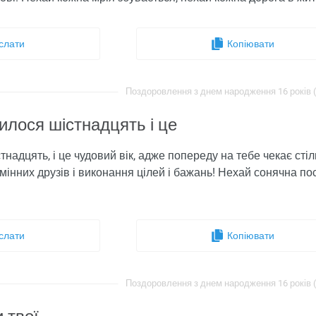
слати
Копіювати
Поздоровлення з днем ​​народження 16 років (
илося шістнадцять і це
надцять, і це чудовий вік, адже попереду на тебе чекає сті
ідмінних друзів і виконання цілей і бажань! Нехай сонячна п
слати
Копіювати
Поздоровлення з днем ​​народження 16 років (