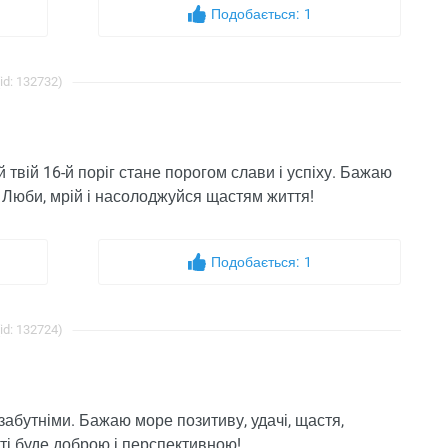
Подобається:
1
id: 132732)
й твій 16-й поріг стане порогом слави і успіху. Бажаю
. Люби, мрій і насолоджуйся щастям життя!
Подобається:
1
id: 132724)
забутніми. Бажаю море позитиву, удачі, щастя,
тті буде доброю і перспективною!