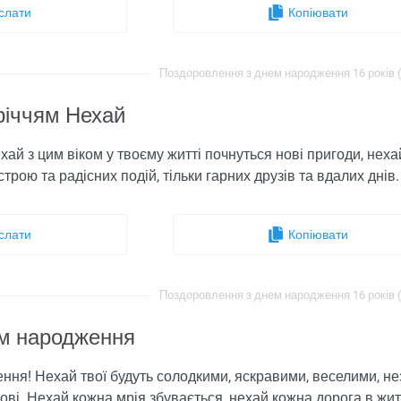
слати
Копіювати
Поздоровлення з днем ​​народження 16 років (
-річчям Нехай
ехай з цим віком у твоєму житті почнуться нові пригоди, неха
трою та радісних подій, тільки гарних друзів та вдалих днів
слати
Копіювати
Поздоровлення з днем ​​народження 16 років (
м ​​народження
ження! Нехай твої будуть солодкими, яскравими, веселими, не
бові. Нехай кожна мрія збувається, нехай кожна дорога в жи