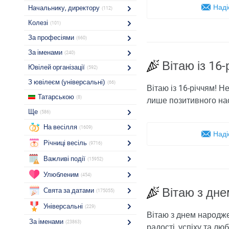
Наді
Начальнику, директору
(112)
Колезі
(101)
За професіями
(660)
За іменами
(240)
Вітаю із 16
Ювілей організації
(592)
З ювілеєм (універсальні)
(66)
Вітаю із 16-річчям! Н
Татарською
(8)
лише позитивного нас
Ще
(586)
На весілля
(1609)
Наді
Річниці весіль
(9716)
Важливі події
(15952)
Улюбленим
(454)
Вітаю з дне
Свята за датами
(175055)
Універсальні
(229)
Вітаю з днем ​​народ
За іменами
(23863)
радості, успіху та лю