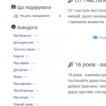
От і настал
Що подарувати
От і настали твої со
На день народження
емоцій. Цього значущо
і приємних моментів. 
Анекдоти
Про Вовочку
(1106)
Наді
Для дорослих
(119)
Тупі але смішні
(534)
Короткі
(249)
Про євреїв
16 років - 
(1322)
Для дітей
(396)
16 років - важлива ци
Пошлі
(464)
поспішайте доросліша
Про равлика
(19)
добрих прагнень і мо
Про Штирліца
(414)
дарує щасливі спогад
Про негрів
(168)
Чорний гумор
(389)