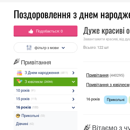
Поздоровлення з днем ​​народж
Дуже красиві о
Подобається:
0
Завантажити красиві, від ду
Всього:
122
шт
фільтр з мови
Привітання
З Днем народження
(4811)
Привітання
(440295)
З ювілеєм
(26066)
Привітання з ювілеєм
10 років
(91)
15 років
16 років
(115)
Прикольні
16 років
(122)
Прикольні
(53)
Дівчині
(62)
Вітаємо з 