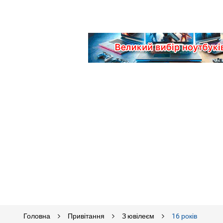
Головна
Привітання
З ювілеєм
16 років