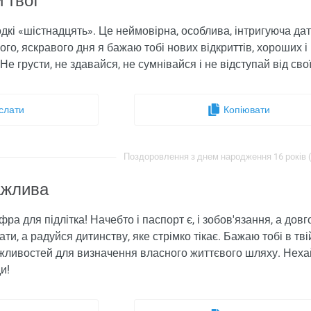
и твої
лодкі «шістнадцять». Це неймовірна, особлива, інтригуюча д
го, яскравого дня я бажаю тобі нових відкриттів, хороших і
Не грусти, не здавайся, не сумнівайся і не відступай від свої
слати
Копіювати
Поздоровлення з днем ​​народження 16 років (
важлива
фра для підлітка! Начебто і паспорт є, і зобов'язання, а до
ти, а радуйся дитинству, яке стрімко тікає. Бажаю тобі в т
жливостей для визначення власного життєвого шляху. Нехай
и!