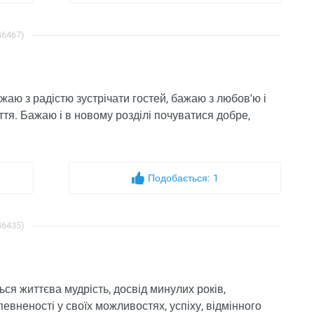
46467)
жаю з радістю зустрічати гостей, бажаю з любов'ю і
тя. Бажаю і в новому розділі почуватися добре,
Подобається:
1
46435)
ся життєва мудрість, досвід минулих років,
евненості у своїх можливостях, успіху, відмінного