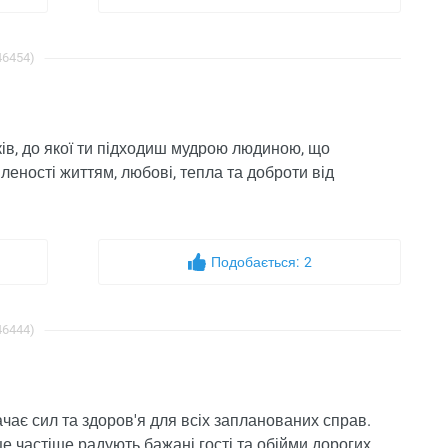
46454)
ків, до якої ти підходиш мудрою людиною, що
леності життям, любові, тепла та доброти від
Подобається:
2
46444)
ачає сил та здоров'я для всіх запланованих справ.
 частіше радують бажані гості та обійми дорогих