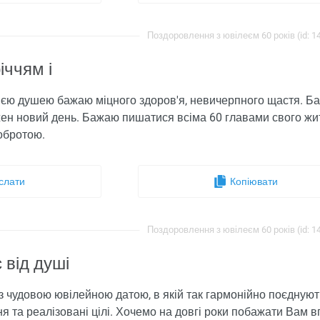
Поздоровлення з ювілеєм 60 років (id: 1
іччям і
всією душею бажаю міцного здоров'я, невичерпного щастя. Ба
жен новий день. Бажаю пишатися всіма 60 главами свого жит
обротою.
слати
Копіювати
Поздоровлення з ювілеєм 60 років (id: 1
 від душі
 з чудовою ювілейною датою, в якій так гармонійно поєднують
я та реалізовані цілі. Хочемо на довгі роки побажати Вам вп