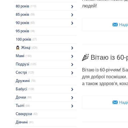
людей!
80 років
(113)
85 років
(59)
90 років
(83)
Наді
95 років
(38)
100 років
(27)
Жінці
(426)
Вітаю із 60
Мамі
(130)
Подрузі
(105)
Вітаю із 60-річчям! 
Сестрі
(125)
для доброї посмішки
Дружині
(70)
а також здоров'я, кох
Бабусі
(108)
Дочки
(88)
Наді
Тьоті
(84)
Свекрухи
(82)
Дівчині
(61)