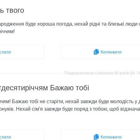
ь твого
ародження буде хороша погода, нехай рідні та близькі люди о
річчям!
слати
Копіювати
Поздоровлення з ювілеєм 60 років (id: 1
тдесятиріччям Бажаю тобі
чям! Бажаю тобі не старіти, нехай завжди буде молодість у д
а онуків. Нехай сім'я завжди буде поряд з тобою, щоб відзнач
слати
Копіювати