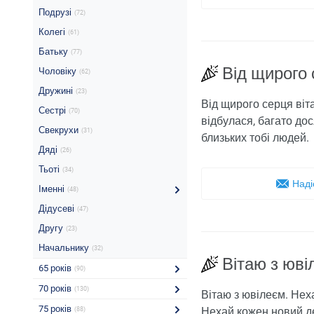
Подрузі
(72)
Колегі
(61)
Батьку
(77)
Від щирого 
Чоловіку
(62)
Дружині
(23)
Від щирого серця віт
Сестрі
(70)
відбулася, багато дос
Свекрухи
(31)
близьких тобі людей.
Дяді
(26)
Тьоті
(34)
Наді
Іменні
(48)
Дідусеві
(47)
Другу
(23)
Начальнику
(32)
Вітаю з юв
65 років
(90)
70 років
(130)
Вітаю з ювілеєм. Неха
75 років
Нехай кожен новий де
(88)