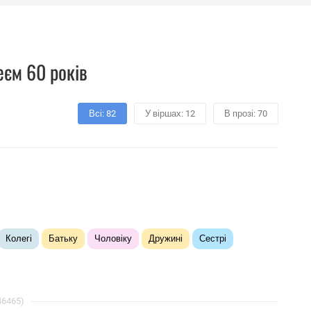
еєм 60 років
Всі: 82
У віршах: 12
В прозі: 70
Колегі
Батьку
Чоловіку
Дружині
Сестрі
46465)