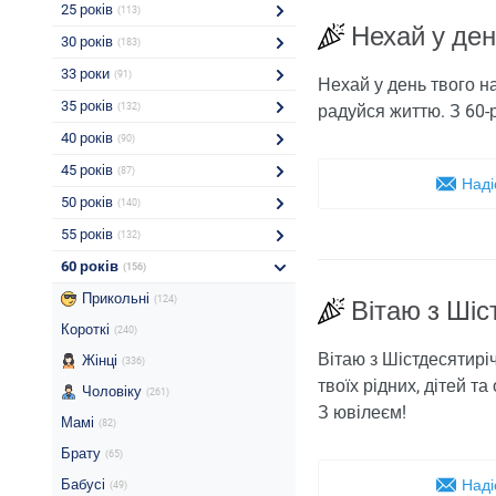
25 років
(113)
Нехай у ден
30 років
(183)
33 роки
(91)
Нехай у день твого н
35 років
(132)
радуйся життю. З 60-
40 років
(90)
45 років
(87)
Наді
50 років
(140)
55 років
(132)
60 років
(156)
Прикольні
(124)
Вітаю з Шіс
Короткі
(240)
Вітаю з Шістдесятиріч
Жінці
(336)
твоїх рідних, дітей т
Чоловіку
(261)
З ювілеєм!
Мамі
(82)
Брату
(65)
Бабусі
Наді
(49)