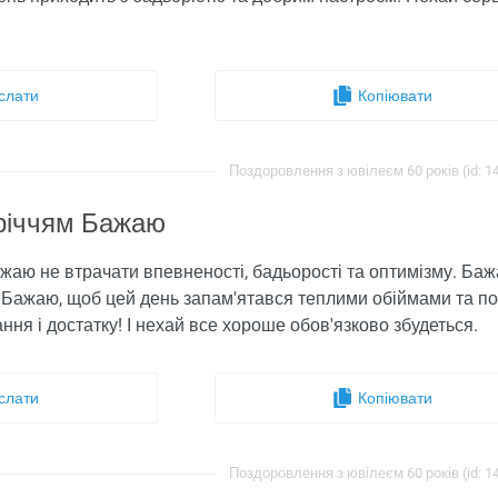
слати
Копіювати
Поздоровлення з ювілеєм 60 років (id: 1
-річчям Бажаю
Бажаю не втрачати впевненості, бадьорості та оптимізму. Ба
. Бажаю, щоб цей день запам'ятався теплими обіймами та 
ання і достатку! І нехай все хороше обов'язково збудеться.
слати
Копіювати
Поздоровлення з ювілеєм 60 років (id: 1