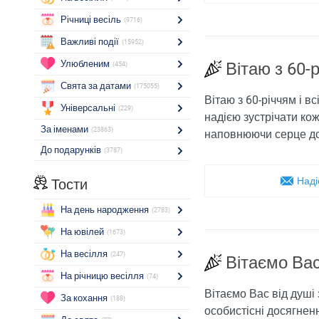
Річниці весіль
(9716)
Важливі події
(15952)
Улюбленим
Вітаю з 60-р
(454)
Свята за датами
(175055)
Вітаю з 60-річчям і 
Універсальні
(229)
надією зустрічати ко
За іменами
(23863)
наповнюючи серце д
До подарунків
(3787)
Наді
Тости
На день народження
(2783)
На ювілей
(1673)
На весілля
(247)
Вітаємо Вас
На річницю весілля
(74)
Вітаємо Вас від душі
За кохання
(188)
особистісні досягненн