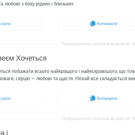
а любові з боку рідних і близьких.
слати
Копіювати
Поздоровлення з ювілеєм 60 років (id: 1
ілеєм Хочеться
еться побажати всього найкращого і найяскравішого, що тіль
новаги, серцю — любові та щастя. Нехай все складається ви
слати
Копіювати
Поздоровлення з ювілеєм 60 років (id: 1
а і