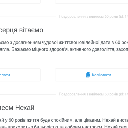
Поздоровлення з ювілеєм 60 років (id: 1
серця вітаємо
аємо з досягненням чудової життєвої ювілейної дати в 60 ро
ягла. Бажаємо міцного здоров'я, активного довголіття, захоп
слати
Копіювати
Поздоровлення з ювілеєм 60 років (id: 1
ілеєм Нехай
й у 60 років життя буде спокійним, але цікавим. Нехай вист
нь приходить з бадьорістю та добрим настроєм. Нехай серце