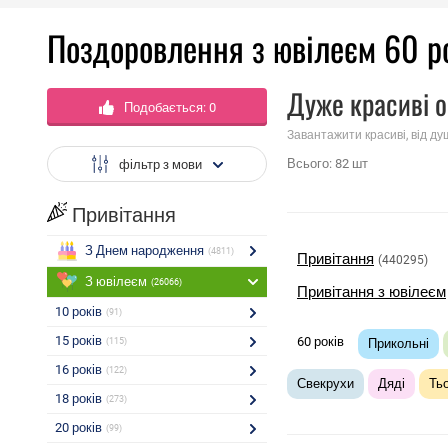
Поздоровлення з ювілеєм 60 р
Дуже красиві о
Подобається:
0
Завантажити красиві, від ду
Всього:
82
шт
фільтр з мови
Привітання
З Днем народження
(4811)
Привітання
(440295)
З ювілеєм
(26066)
Привітання з ювілеєм
10 років
(91)
15 років
60 років
(115)
Прикольні
16 років
(122)
Свекрухи
Дяді
Тьо
18 років
(273)
20 років
(99)