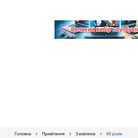
Головна
Привітання
З ювілеєм
60 років