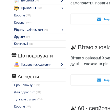
До свята
(77)
самопочуття, поваги т
Прикольні
(178)
Короткі
(227)
Наді
Красиві
(163)
Рідним та близьким
(76)
Друзям
(145)
Кавказькі
(159)
Вітаю з юв
Що подарувати
Вітаю з ювілеєм! Хоч
душі — спокою та рів
На день народження
Анекдоти
Наді
Про Вовочку
(1106)
Для дорослих
(119)
Тупі але смішні
(534)
Короткі
60 - серйозн
(249)