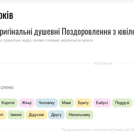
оків
ригінальні душевні Поздоровлення з ювіл
ші, прикольні, мудрі, своїми словами, українською мовою
rest.kyiv.ua
(26066)
Короткі
Жінці
Чоловіку
Мамі
Брату
Бабусі
Подрузі
ті
Іменні
Дідусеві
Другу
Начальнику
Поздоровлення з ювілеєм 60 років (id: 1