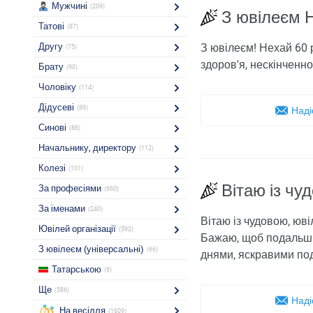
Мужчині
(209)
З ювілеєм 
Татові
(87)
Другу
З ювілеєм! Нехай 60 
(75)
здоров'я, нескінченно
Брату
(90)
Чоловіку
(114)
Дідусеві
(89)
Наді
Синові
(86)
Начальнику, директору
(112)
Колезі
(101)
Вітаю із ч
За професіями
(660)
За іменами
(240)
Вітаю із чудовою, юві
Ювілей організації
(592)
Бажаю, щоб подальші
З ювілеєм (універсальні)
(66)
днями, яскравими под
Татарською
(8)
Ще
(586)
Наді
На весілля
(1609)