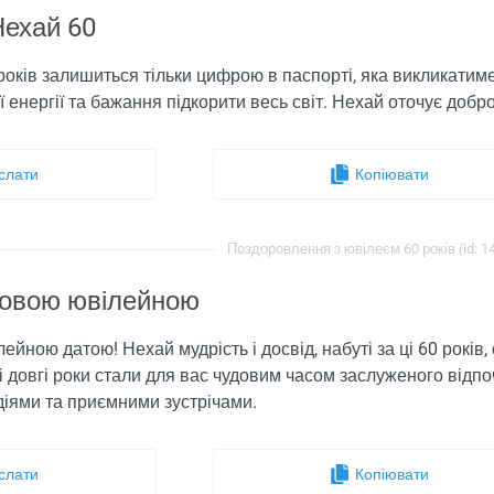
Нехай 60
років залишиться тільки цифрою в паспорті, яка викликатиме
ї енергії та бажання підкорити весь світ. Нехай оточує добро
слати
Копіювати
Поздоровлення з ювілеєм 60 років (id: 1
удовою ювілейною
лейною датою! Нехай мудрість і досвід, набуті за ці 60 років
 довгі роки стали для вас чудовим часом заслуженого відп
іями та приємними зустрічами.
слати
Копіювати