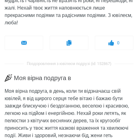
мудрість і чарівність не вразять ні роки, ні перешкоди, ні
жалі. Нехай твоє життя наповнюється лише
прекрасними подіями та радісними подіями. З ювілеєм,
люба!
0
Поздоровлення з ювілеєм подрузі (id: 152867)
Моя вірна подруга в
Моя вірна подруга, в день, коли ти відзначаєш свій
ювілей, я від щирого серця тебе вітаю і бажаю бути
завжди блискучою і бездоганною, веселою і красивою,
легкою на підйом і енергійною. Нехай роки летять, як
пелюстки з квітучих весняних дерев, та їх кругообіг
приносить у твоє життя казкові враження та хвилюючі
події. Живи і здоровий, незнаючи бід, жени геть