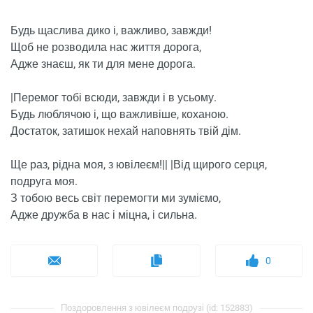
Будь щаслива дико і, важливо, завжди!
Щоб не розводила нас життя дорога,
Адже знаєш, як ти для мене дорога.
|Перемог тобі всюди, завжди і в усьому.
Будь люблячою і, що важливіше, коханою.
Достаток, затишок нехай наповнять твій дім.
Ще раз, рідна моя, з ювілеєм!|| |Від щирого серця,
подруга моя.
З тобою весь світ перемогти ми зуміємо,
Адже дружба в нас і міцна, і сильна.
0
Поздоровлення з ювілеєм подрузі (id: 152883)