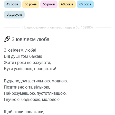
45 років
50 років
55 років
60 років
65 років
Від друзів
Поздоровлення з ювілеєм подрузі (id: 152880)
З ювілеєм люба
З ювілеєм, люба!
Від душі тобі бажаю
Жити і роки не рахувати,
Бути успішною, процвітати!
Будь, подруга, стильною, модною,
Позитивною та вільною,
Найрозумнішою, пустотливішою,
Гнучкою, бадьорою, молодою!
Щоб люди поважали,