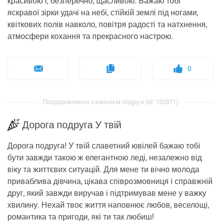
красивою і, безперечно, щасливою. Бажаю тобі
яскравої зірки удачі на небі, стійкій землі під ногами,
квіткових полів навколо, повітря радості та натхнення,
атмосфери кохання та прекрасного настрою.
0
Поздоровлення з ювілеєм подрузі (id: 152871)
Дорога подруга У твій
Дорога подруга! У твій славетний ювілей бажаю тобі
бути завжди такою ж елегантною леді, незалежно від
віку та життєвих ситуацій. Для мене ти вічно молода
приваблива дівчина, цікава співрозмовниця і справжній
друг, який завжди виручав і підтримував мене у важку
хвилину. Нехай твоє життя наповнює любов, веселощі,
романтика та пригоди, які ти так любиш!