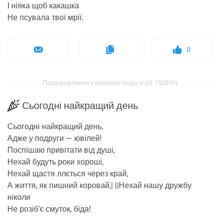
І ніяка щоб какашка
Не псувала твої мрії.
0
Поздоровлення з ювілеєм подрузі (id: 152890)
Сьогодні найкращий день
Сьогодні найкращий день,
Адже у подруги — ювілей!
Поспішаю привітати від душі,
Нехай будуть роки хороші,
Нехай щастя ллється через край,
А життя, як пишний коровай,| ||Нехай нашу дружбу
ніколи
Не розіб'є смуток, біда!