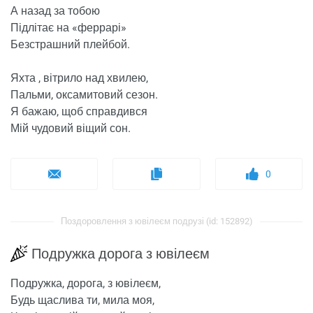
А назад за тобою
Підлітає на «феррарі»
Безстрашний плейбой.
Яхта , вітрило над хвилею,
Пальми, оксамитовий сезон.
Я бажаю, щоб справдився
Мій чудовий віщий сон.
0
Поздоровлення з ювілеєм подрузі (id: 152892)
Подружка дорога з ювілеєм
Подружка, дорога, з ювілеєм,
Будь щаслива ти, мила моя,