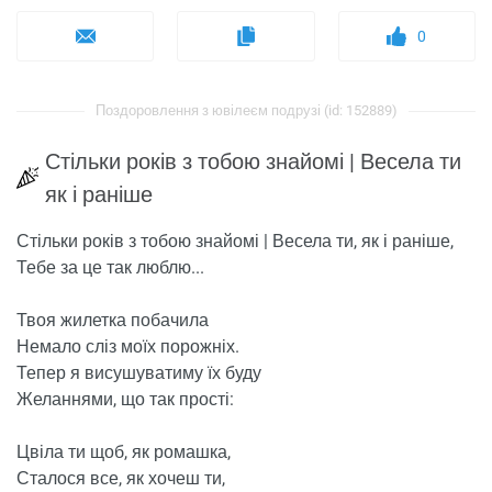
0
Поздоровлення з ювілеєм подрузі (id: 152889)
Стільки років з тобою знайомі | Весела ти
як і раніше
Стільки років з тобою знайомі | Весела ти, як і раніше,
Тебе за це так люблю...
Твоя жилетка побачила
Немало сліз моїх порожніх.
Тепер я висушуватиму їх буду
Желаннями, що так прості:
Цвіла ти щоб, як ромашка,
Сталося все, як хочеш ти,