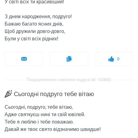
У світі всіх ти красивіший!
З днем ​​народження, подруго!
Бажаю багато ясних днів,
Щоб дружили довго-довго,
Були у світі всіх рідних!
0
Поздоровлення з ювілеєм подрузі (id: 152882)
Сьогодні подруго тебе вітаю
Сьогодні, подруго, тебе вітаю,
Адже святкуєш нині ти свій ювілей.
Тебе я люблю і тебе поважаю.
Давай же твоє свято відзначимо швидше!