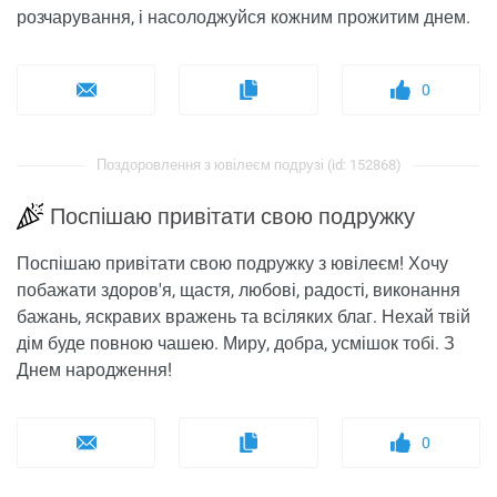
розчарування, і насолоджуйся кожним прожитим днем.
0
Поздоровлення з ювілеєм подрузі (id: 152868)
Поспішаю привітати свою подружку
Поспішаю привітати свою подружку з ювілеєм! Хочу
побажати здоров'я, щастя, любові, радості, виконання
бажань, яскравих вражень та всіляких благ. Нехай твій
дім буде повною чашею. Миру, добра, усмішок тобі. З
Днем народження!
0