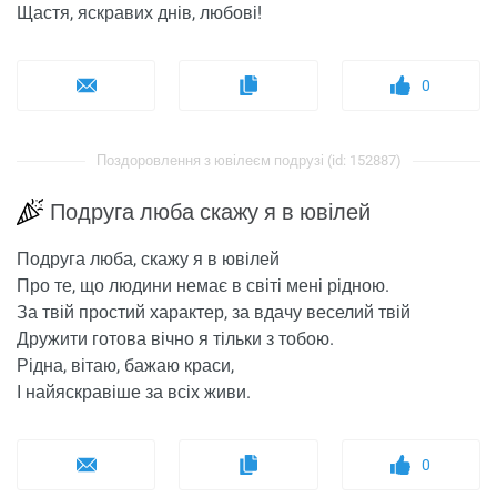
Щастя, яскравих днів, любові!
0
Поздоровлення з ювілеєм подрузі (id: 152887)
Подруга люба скажу я в ювілей
Подруга люба, скажу я в ювілей
Про те, що людини немає в світі мені рідною.
За твій простий характер, за вдачу веселий твій
Дружити готова вічно я тільки з тобою.
Рідна, вітаю, бажаю краси,
І найяскравіше за всіх живи.
0