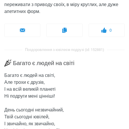
переживати з приводу своїх, в міру круглих, але дуже
апетитних форм.
0
Поздоровлення з ювілеєм подрузі (id: 152881)
Багато є людей на світі
Багато є людей на світі,
Але трохи є друзів,
І на всій великій планеті
Ні подруги мені цінніші!
День сьогодні незвичайний,
Твій сьогодні ювілей,
І звичайно, як звичайно,