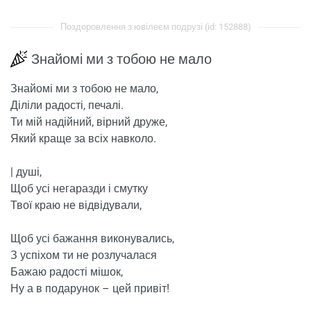
Поздоровлення з ювілеєм подрузі (id: 152888)
Знайомі ми з тобою не мало
Знайомі ми з тобою не мало,
Діліли радості, печалі.
Ти мій надійний, вірний друже,
Який краще за всіх навколо.
| душі,
Щоб усі негаразди і смутку
Твої краю не відвідували,
Щоб усі бажання виконувались,
З успіхом ти не розлучалася
Бажаю радості мішок,
Ну а в подарунок – цей привіт!