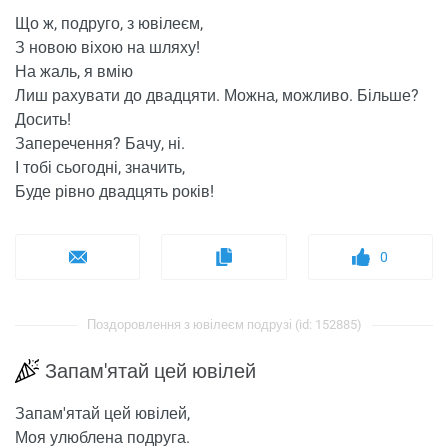
Що ж, подруго, з ювілеєм,
З новою віхою на шляху!
На жаль, я вмію
Лиш рахувати до двадцяти. Можна, можливо. Більше?
Досить!
Заперечення? Бачу, ні.
І тобі сьогодні, значить,
Буде рівно двадцять років!
0
Поздоровлення з ювілеєм подрузі (id: 152885)
Запам'ятай цей ювілей
Запам'ятай цей ювілей,
Моя улюблена подруга.