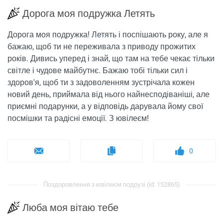
Дорога моя подружка Летять
Дорога моя подружка! Летять і поспішають року, але я
бажаю, щоб ти не переживала з приводу прожитих
років. Дивись уперед і знай, що там на тебе чекає тільки
світле і чудове майбутнє. Бажаю тобі тільки сил і
здоров'я, щоб ти з задоволенням зустрічала кожен
новий день, приймала від нього найнесподіваніші, але
приємні подарунки, а у відповідь дарувала йому свої
посмішки та радісні емоції. З ювілеєм!
0
Поздоровлення з ювілеєм подрузі (id: 152865)
Люба моя вітаю тебе