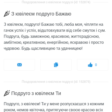
Поздоровлення з ювілеєм подрузі (id: 152874)
З ювілеєм подруго Бажаю
З ювілеєм, подруго! Бажаю тобі, люба моя, чіпляти на
гачок успіх і успіх, відштовхувати від себе смуток і сум.
Подруга, будь заможною, красивою, життєрадісною,
амбітною, креативною, енергійною, яскравою і просто
чудовою. Будь щасливицею та удачницею!
0
Поздоровлення з ювілеєм подрузі (id: 152875)
Подруго з ювілеєм Ти
Подруго, з ювілеєм! Ти у мене розпускаєшся з кожним
роком, немов квіточка, притягуючи своєю красою всіх