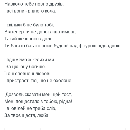
Навколо тебе повно друзів,
І всі вони - рідного кола.
І скільки б не було тобі,
Відтепер ти не дорослішатимеш ,
Такий же юною в долі
Ти багато-багато років будеш! над фігурою відпадною!
Піднімемо ж келихи ми
|За цю юну богиню,
Її очі сповнені любові
І пристрасті тієї, що не охолоне.
|Дозволь сказати мені цей тост,
Мені пощастило з тобою, рідна!
І в ювілей не треба сліз,
За твоє щастя, люба!