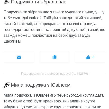
Подружко ти зібрала нас
Подружко, ти зібрала нас з такого чудового приводу — у
тебе сьогодні ювілей! Твій дім завжди такий затишний,
чистий і світлий, стіл прикрашають смачні страви, а
господарі такі гостинні та привітні! Дякую тобі, і знай, що
завжди можеш покластися на своїх друзів! Будь
щаслива!
0
Поздоровлення з ювілеєм подрузі (id: 152879)
Мила подружка з Ювілеєм
Мила подружка, з Ювілеєм! У тебе сьогодні кругла дата,
тому бажаю тобі бути красивою, як наливне кругле
яблучко, що сяє, як яскраве кругле сонечко, і ніколи не