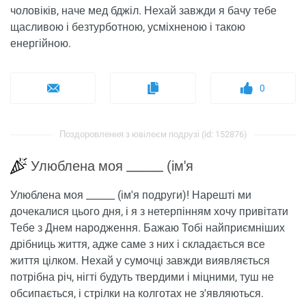
чоловіків, наче мед бджіл. Нехай завжди я бачу тебе
щасливою і безтурботною, усміхненою і такою
енергійною.
0
Поздоровлення з ювілеєм подрузі (id: 152876)
Улюблена моя ______ (ім'я
Улюблена моя ______ (ім'я подруги)! Нарешті ми
дочекалися цього дня, і я з нетерпінням хочу привітати
Тебе з Днем народження. Бажаю Тобі найприємніших
дрібниць життя, адже саме з них і складається все
життя цілком. Нехай у сумочці завжди виявляється
потрібна річ, нігті будуть твердими і міцними, туш не
обсипається, і стрілки на колготах не з'являються.