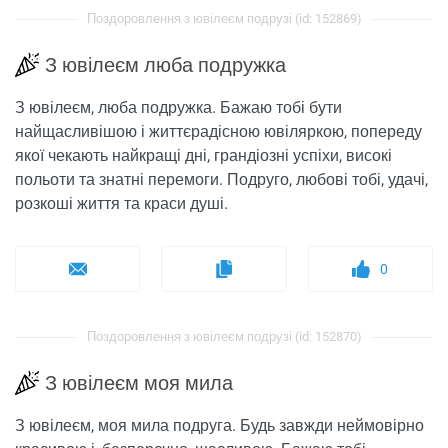
Поздоровлення з ювілеєм подрузі (id: 152869)
З ювілеєм люба подружка
З ювілеєм, люба подружка. Бажаю тобі бути
найщасливішою і життєрадісною ювіляркою, попереду
якої чекають найкращі дні, грандіозні успіхи, високі
польоти та знатні перемоги. Подруго, любові тобі, удачі,
розкоші життя та краси душі.
0
Поздоровлення з ювілеєм подрузі (id: 152870)
З ювілеєм моя мила
З ювілеєм, моя мила подруга. Будь завжди неймовірно