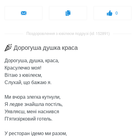
0
Поздоровлення з ювілеєм подрузі (id: 152891)
Дорогуша душка краса
Дорогуша, душка, краса,
Красулечко моя!
Вітаю з ювілеєм,
Слухай, що бажаю я.
Ми вчора злегка кутнули,
Я ледве знайшла постіль,
Уявляєш, мені наснився
П'ятизірковий готель.
У ресторан ідемо ми разом,