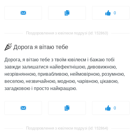
0
Поздоровлення з ювілеєм подрузі (id: 152863)
Дорога я вітаю тебе
Дорога, я вітаю тебе з твоїм ювілеєм і бажаю тобі
завжди залишатися найефектнішою, дивовижною,
незрівнянною, привабливою, неймовірною, розумною,
веселою, незвичайною, модною, чарівною, цікавою,
загадковою і просто найкращою.
0
Поздоровлення з ювілеєм подрузі (id: 152864)