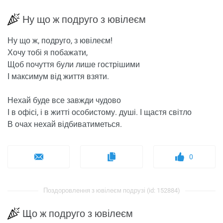
Ну що ж подруго з ювілеєм
Ну що ж, подруго, з ювілеєм!
Хочу тобі я побажати,
Щоб почуття були лише гострішими
І максимум від життя взяти.
Нехай буде все завжди чудово
І в офісі, і в житті особистому. душі. І щастя світло
В очах нехай відбиватиметься.
0
Поздоровлення з ювілеєм подрузі (id: 152884)
Що ж подруго з ювілеєм