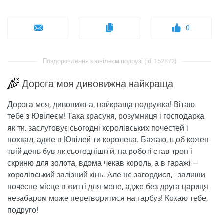
0
Поздоровлення з ювілеєм подрузі (id: 152872)
Дорога моя дивовижна найкраща
Дорога моя, дивовижна, найкраща подружка! Вітаю
тебе з Ювілеєм! Така красуня, розумниця і господарка
як ти, заслуговує сьогодні королівських почестей і
похвал, адже в Ювілей ти королева. Бажаю, щоб кожен
твій день був як сьогоднішній, на роботі став трон і
скриню для золота, вдома чекав король, а в гаражі —
королівський залізний кінь. Але не загордися, і залиши
почесне місце в житті для мене, адже без друга цариця
незабаром може перетворитися на гарбуз! Кохаю тебе,
подруго!