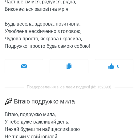
Частіше смійся, радуйся, рідна,
Виконається заповітна мрія!
Будь весела, здорова, позитивна,
Улюблена нескінченно з головою,
Чудова просто, яскрава і красива,
Подружко, просто будь самою собою!
0
Поздоровлення з ювілеєм подрузі (id: 152893)
Вітаю подружко мила
Вітаю, подружко мила,
У тебе дуже важливий день.
Нехай будеш ти найщасливішою
Не тільки у свій ювілей.