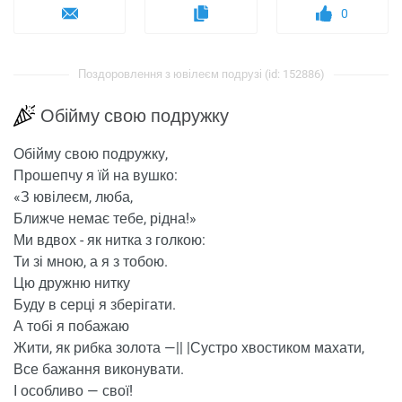
0
Поздоровлення з ювілеєм подрузі (id: 152886)
Обійму свою подружку
Обійму свою подружку,
Прошепчу я їй на вушко:
«
З ювілеєм, люба,
Ближче немає тебе, рідна!»
Ми вдвох - як нитка з голкою:
Ти зі мною, а я з тобою.
Цю дружню нитку
Буду в серці я зберігати.
А тобі я побажаю
Жити, як рибка золота —|| |Сустро хвостиком махати,
Все бажання виконувати.
І особливо — свої!