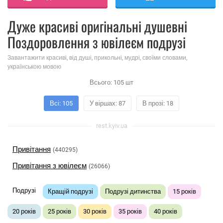
Дуже красиві оригінальні душевні
Поздоровлення з ювілеєм подрузі
Завантажити красиві, від душі, прикольні, мудрі, своїми словами,
українською мовою
Всього:
105
шт
Всі: 105
У віршах: 87
В прозі: 18
rest.kyiv.ua
Привітання
(440295)
Привітання з ювілеєм
(26066)
Подрузі
Кращій подрузі
Подрузі дитинства
15 років
20 років
25 років
30 років
35 років
40 років