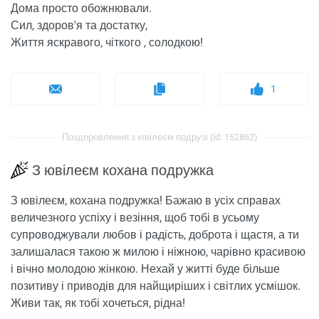
Дома просто обожнювали.
Сил, здоров'я та достатку,
Життя яскравого, чіткого , солодкою!
1
Поздоровлення з ювілеєм подрузі (id: 152862)
З ювілеєм кохана подружка
З ювілеєм, кохана подружка! Бажаю в усіх справах
величезного успіху і везіння, щоб тобі в усьому
супроводжували любов і радість, доброта і щастя, а ти
залишалася такою ж милою і ніжною, чарівно красивою
і вічно молодою жінкою. Нехай у житті буде більше
позитиву і приводів для найщиріших і світлих усмішок.
Живи так, як тобі хочеться, рідна!