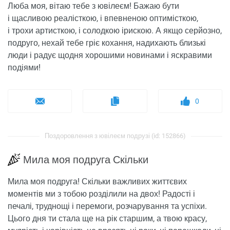
Люба моя, вітаю тебе з ювілеєм! Бажаю бути
і щасливою реалісткою, і впевненою оптимісткою,
і трохи артисткою, і солодкою ірискою. А якщо серйозно,
подруго, нехай тебе гріє кохання, надихають близькі
люди і радує щодня хорошими новинами і яскравими
подіями!
0
Поздоровлення з ювілеєм подрузі (id: 152866)
Мила моя подруга Скільки
Мила моя подруга! Скільки важливих життєвих
моментів ми з тобою розділили на двох! Радості і
печалі, труднощі і перемоги, розчарування та успіхи.
Цього дня ти стала ще на рік старшим, а твою красу,