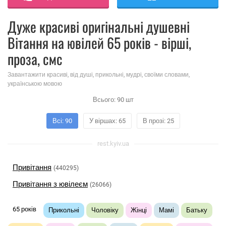
Дуже красиві оригінальні душевні
Вітання на ювілей 65 років - вірші,
проза, смс
Завантажити красиві, від душі, прикольні, мудрі, своїми словами,
українською мовою
Всього:
90
шт
Всі: 90
У віршах: 65
В прозі: 25
rest.kyiv.ua
Привітання
(440295)
Привітання з ювілеєм
(26066)
65 років
Прикольні
Чоловіку
Жінці
Мамі
Батьку