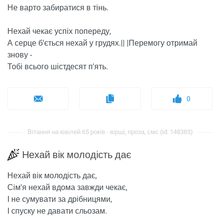
Не варто забиратися в тінь.
Нехай чекає успіх попереду,
А серце б'ється нехай у грудях.|| |Перемогу отримай
знову -
Тобі всього шістдесят п'ять.
0
Вітання на ювілей 65 років - вірші, проза, смс (id: 148385)
Нехай вік молодість дає
Нехай вік молодість дає,
Сім'я нехай вдома завжди чекає,
І не сумувати за дрібницями,
І спуску не давати сльозам.