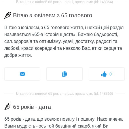
Вітання на ювілей 65 років - вірші, проза, смс (id: 148364)
Вітаю з ювілеєм з 65 голового
Вітаю з ювілеєм, з 65 голового життя, і нехай цей розділ
називається «65-а історія щастя». Бажаю бадьорості,
сил, здоров'я та оптимізму, удачі, достатку, радості та
любові, краси всередині та навколо Вас, втіхи серця та
добра життя.
0
Вітання на ювілей 65 років - вірші, проза, смс (id: 148365)
65 років - дата
65 років - дата, що вселяє повагу і пошану. Накопичена
Вами мудрість - ось той безцінний скарб, який Ви