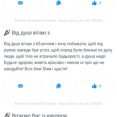
0
Вітання на ювілей 65 років - вірші, проза, смс (id: 148356)
Від душі вітаю з
Від душі вітаю з 65-річчям і хочу побажати, щоб під
рукою завжди був успіх, щоб поряд були близькі по духу
люди, щоб тіло не втрачало бадьорості, а душа надії.
Будьте здорові, живіть красиво і ніколи ні про що не
шкодуйте! Всіх благ Вам і щастя!
0
Вітання на ювілей 65 років - вірші, проза, смс (id: 148357)
Вітаємо Вас із ювілеєм