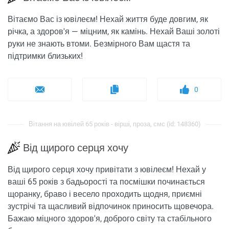
Вітаємо Вас із ювілеєм! Нехай життя буде довгим, як
річка, а здоров'я — міцним, як камінь. Нехай Ваші золоті
руки не знають втоми. Безмірного Вам щастя та
підтримки близьких!
0
Вітання на ювілей 65 років - вірші, проза, смс (id: 148360)
Від щирого серця хочу
Від щирого серця хочу привітати з ювілеєм! Нехай у
ваші 65 років з бадьорості та посмішки починається
щоранку, браво і весело проходить щодня, приємні
зустрічі та щасливий відпочинок приносить щовечора.
Бажаю міцного здоров'я, доброго світу та стабільного