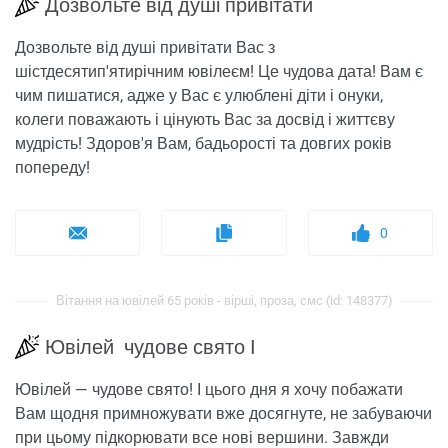
Дозвольте від душі привітати
Дозвольте від душі привітати Вас з
шістдесятип'ятирічним ювілеєм! Це чудова дата! Вам є
чим пишатися, адже у Вас є улюблені діти і онуки,
колеги поважають і цінують Вас за досвід і життєву
мудрість! Здоров'я Вам, бадьорості та довгих років
попереду!
0
Вітання на ювілей 65 років - вірші, проза, смс (id: 148377)
Ювілей чудове свято І
Ювілей — чудове свято! І цього дня я хочу побажати
Вам щодня примножувати вже досягнуте, не забуваючи
при цьому підкорювати все нові вершини. Завжди