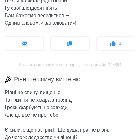
Нехай навколо рідні особи,
І у свої шістдесят п'ять
Вам бажаємо веселитися —
Одним словом, « запалювати»!
0
Вітання на ювілей 65 років - вірші, проза, смс (id: 148384)
Рівніше спину вище ніс
Рівніше спину, вище ніс!
Так, життя не хмара з троянд,
І роки фарбують не завжди,
Але це все не про тебе.
Є сили, є ще настрій,| ||Ще душа прагне в бій.
До чого ж ледарство чи лінощі?