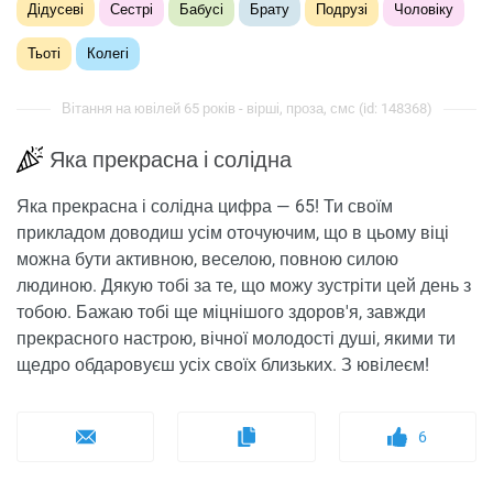
Дідусеві
Сестрі
Бабусі
Брату
Подрузі
Чоловіку
Тьоті
Колегі
Вітання на ювілей 65 років - вірші, проза, смс (id: 148368)
Яка прекрасна і солідна
Яка прекрасна і солідна цифра — 65! Ти своїм
прикладом доводиш усім оточуючим, що в цьому віці
можна бути активною, веселою, повною силою
людиною. Дякую тобі за те, що можу зустріти цей день з
тобою. Бажаю тобі ще міцнішого здоров'я, завжди
прекрасного настрою, вічної молодості душі, якими ти
щедро обдаровуєш усіх своїх близьких. З ювілеєм!
6