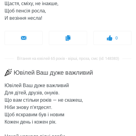
Щастя, сміху, не інакше,
Щоб пенсія росла,
И везіння несла!
0
Вітання на ювілей 65 років - вірші, проза, смс (id: 148383)
Ювілей Ваш дуже важливий
Ювілей Ваш дуже важливий
Для дітей, друзів, онуків.
Що вам стільки років — не скажеш,
Ніби знову п'ятдесят.
Щоб яскравим був і новим
Кожен день і кожен рік.