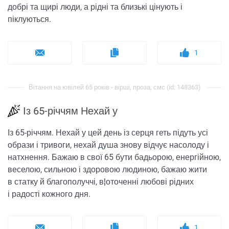
добрі та щирі люди, а рідні та близькі цінують і
піклуються.
1
Вітання на ювілей 65 років - вірші, проза, смс (id: 148363)
Із 65-річчям Нехай у
Із 65-річчям. Нехай у цей день із серця геть підуть усі
образи і тривоги, нехай душа знову відчує насолоду і
натхнення. Бажаю в свої 65 бути бадьорою, енергійною,
веселою, сильною і здоровою людиною, бажаю жити
в статку й благополуччі, в¦оточенні любові рідних
і радості кожного дня.
1