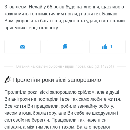
З ювілеєм. Нехай у 65 років буде натхнення, щасливою
кожну мить і оптимістичним погляд на життя. Бажаю
Вам здоров'я та багатства, радості та удачі, свят і тільки
приємних серцю клопоту.
1
Вітання на ювілей 65 років - вірші, проза, смс (id: 148361)
Пролетіли роки віскі запорошило
Пролетіли роки, віскі запорошило сріблом, але в душі
Ви анітрохи не постаріли і все так само любите життя.
Все життя Ви працювали, робили звичайну роботу,
часом втома брала гору, але Ви себе не шкодували і
сил своїх не берегли. Працювали так, наче пісні
співали, а між тим летіло птахом. Багато перемог