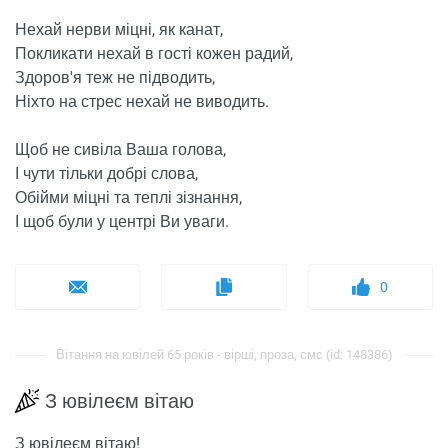
Нехай нерви міцні, як канат,
Покликати нехай в гості кожен радий,
Здоров'я теж не підводить,
Ніхто на стрес нехай не виводить.
Щоб не сивіла Ваша голова,
І чути тільки добрі слова,
Обійми міцні та теплі зізнання,
І щоб були у центрі Ви уваги.
0
Вітання на ювілей 65 років - вірші, проза, смс (id: 148386)
З ювілеєм вітаю
З ювілеєм вітаю!