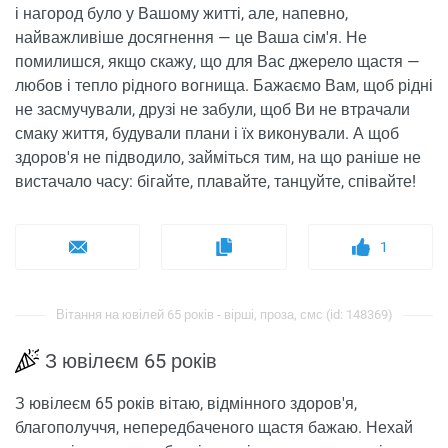
і нагород було у Вашому житті, але, напевно,
найважливіше досягнення — це Ваша сім'я. Не
помилишся, якщо скажу, що для Вас джерело щастя —
любов і тепло рідного вогнища. Бажаємо Вам, щоб рідні
не засмучували, друзі не забули, щоб Ви не втрачали
смаку життя, будували плани і їх виконували. А щоб
здоров'я не підводило, займіться тим, на що раніше не
вистачало часу: бігайте, плавайте, танцуйте, співайте!
1
Вітання на ювілей 65 років - вірші, проза, смс (id: 148369)
З ювілеєм 65 років
З ювілеєм 65 років вітаю, відмінного здоров'я,
благополуччя, непередбаченого щастя бажаю. Нехай