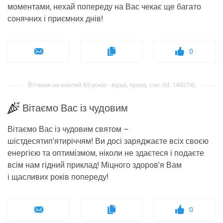
моментами, нехай попереду на Вас чекає ще багато
сонячних і приємних днів!
0
Вітання на ювілей 65 років - вірші, проза, смс (id: 148374)
Вітаємо Вас із чудовим
Вітаємо Вас із чудовим святом –
шістдесятип'ятиріччям! Ви досі заряджаєте всіх своєю
енергією та оптимізмом, ніколи не здаєтеся і подаєте
всім нам гідний приклад! Міцного здоров'я Вам
і щасливих років попереду!
0