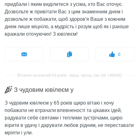
придбали і яким виділитеся з усіма, хто Вас оточує.
Дозвольте ж привітати Вас з цим знаменним днем ​​і
дозвольте ж побажати, щоб здоров'я Ваше з кожним
днем ​​лише міцніло, а мудрість і розум щоб як і раніше
вражали оточуючих! З ювілеєм!
0
Вітання на ювілей 65 років - вірші, проза, смс (id: 148366)
З чудовим ювілеєм у
З чудовим ювілеєм у 65 років щиро вітаю і хочу
побажати не втрачати впевненості та цікавих ідей,
радувати себе святами і теплими зустрічами, щиро
вірити в удачу і дарувати любов рідним, не переставати
мріяти і ули.