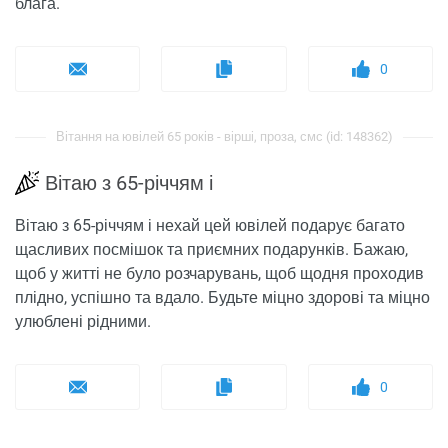
блага.
0
Вітання на ювілей 65 років - вірші, проза, смс (id: 148362)
Вітаю з 65-річчям і
Вітаю з 65-річчям і нехай цей ювілей подарує багато
щасливих посмішок та приємних подарунків. Бажаю,
щоб у житті не було розчарувань, щоб щодня проходив
плідно, успішно та вдало. Будьте міцно здорові та міцно
улюблені рідними.
0