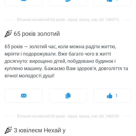
Вітання на ювілей 65 років - вірші, проза, смс (id: 148371)
65 років золотий
65 років — золотий час, коли можна радіти життю,
мріяти і подорожувати. Вже багато чого в житті
досягнуто: вирощено дітей, побудовано будинок і
куплено машину. Бажаємо Вам здоров'я, довголіття та
вічної молодості душі!
1
Вітання на ювілей 65 років - вірші, проза, смс (id: 148370)
З ювілеєм Нехай у