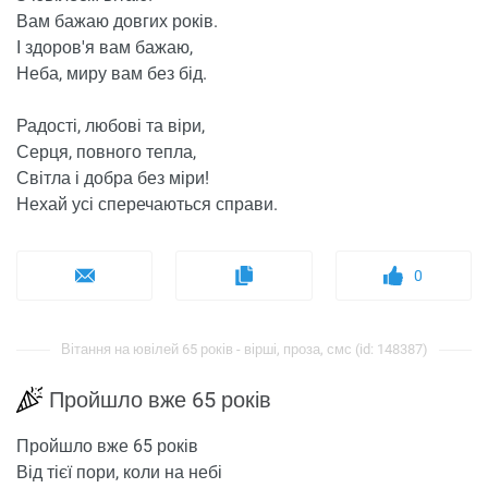
Вам бажаю довгих років.
І здоров'я вам бажаю,
Неба, миру вам без бід.
Радості, любові та віри,
Серця, повного тепла,
Світла і добра без міри!
Нехай усі сперечаються справи.
0
Вітання на ювілей 65 років - вірші, проза, смс (id: 148387)
Пройшло вже 65 років
Пройшло вже 65 років
Від тієї пори, коли на небі