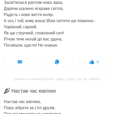
Засвітилася раптом нова зірка,
Дарячи шалено яскраве світло,
Радість і нове життя колір.
А ось і той, кому вона| |Віка світити ще повинна -
Чарівний, гарний,
Як ще стрункий, сповнений сил!
Річою тече нехай до вас удача,
Посмішок, щастя! Не інакше.
0
Вітання на ювілей 65 років - вірші, проза, смс (id: 148388)
Настав час ювілею
Настав час ювілею,
Пора зібрати за стіл друзів,
Про дні минулих не шкодуючи,