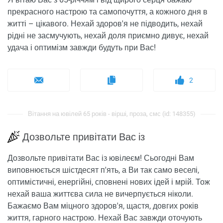
прекрасного настрою та самопочуття, а кожного дня в
житті – цікавого. Нехай здоров'я не підводить, нехай
рідні не засмучують, нехай доля приємно дивує, нехай
удача і оптимізм завжди будуть при Вас!
2
Вітання на ювілей 65 років - вірші, проза, смс (id: 148355)
Дозвольте привітати Вас із
Дозвольте привітати Вас із ювілеєм! Сьогодні Вам
виповнюється шістдесят п'ять, а Ви так само веселі,
оптимістичні, енергійні, сповнені нових ідей і мрій. Тож
нехай ваша життєва сила не вичерпується ніколи.
Бажаємо Вам міцного здоров'я, щастя, довгих років
життя, гарного настрою. Нехай Вас завжди оточують