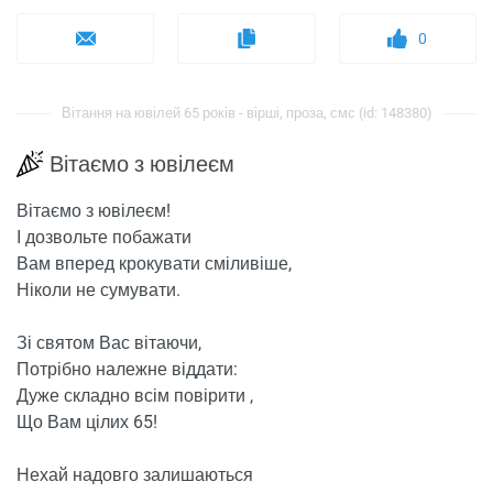
0
Вітання на ювілей 65 років - вірші, проза, смс (id: 148380)
Вітаємо з ювілеєм
Вітаємо з ювілеєм!
І дозвольте побажати
Вам вперед крокувати сміливіше,
Ніколи не сумувати.
Зі святом Вас вітаючи,
Потрібно належне віддати:
Дуже складно всім повірити ,
Що Вам цілих 65!
Нехай надовго залишаються