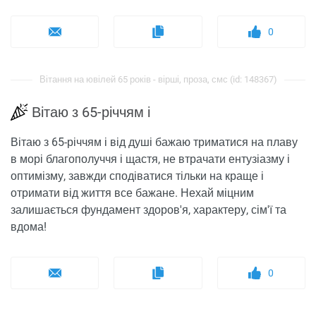
0
Вітання на ювілей 65 років - вірші, проза, смс (id: 148367)
Вітаю з 65-річчям і
Вітаю з 65-річчям і від душі бажаю триматися на плаву
в морі благополуччя і щастя, не втрачати ентузіазму і
оптимізму, завжди сподіватися тільки на краще і
отримати від життя все бажане. Нехай міцним
залишається фундамент здоров'я, характеру, сім'ї та
вдома!
0