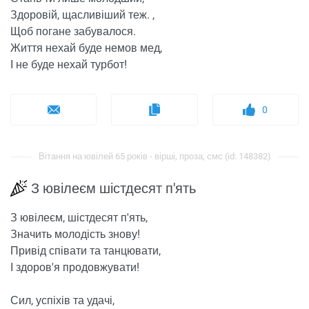
Здоровій, щасливіший теж. ,
Щоб погане забувалося.
Життя нехай буде немов мед,
І не буде нехай турбот!
0
Вітання на ювілей 65 років - вірші, проза, смс (id: 148382)
З ювілеєм шістдесят п'ять
З ювілеєм, шістдесят п'ять,
Значить молодість знову!
Привід співати та танцювати,
І здоров'я продовжувати!
Сил, успіхів та удачі,