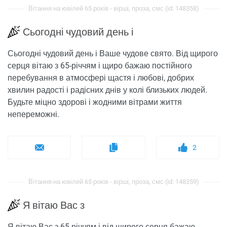
Вітання на ювілей 65 років - вірші, проза, смс (id: 148358)
Сьогодні чудовий день і
Сьогодні чудовий день і Ваше чудове свято. Від щирого
серця вітаю з 65-річчям і щиро бажаю постійного
перебування в атмосфері щастя і любові, добрих
хвилин радості і радісних днів у колі близьких людей.
Будьте міцно здорові і жодними вітрами життя
непереможні.
2
Вітання на ювілей 65 років - вірші, проза, смс (id: 148359)
Я вітаю Вас з
Я вітаю Вас з 65-річчям і від щирого серця бажаю