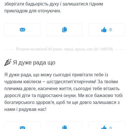
зберігати бадьорість духу і залишатися гідним
прикладом для оточуючих.
0
Вітання на ювілей 65 років - вірші, проза, смс (id: 148378)
Я дуже рада що
Я дуже рада, що можу сьогодні привітати тебе із
чудовим ювілеєм – шістдесятип'ятиріччям! За твоїми
плечима довге, насичене життя, сьогодні тебе вітають
дорослі діти та підростаючі онуки. Ми все бажаємо тобі
богатирського здоров'я, щоб ти ще довго залишався з
нами і радував нас!
0