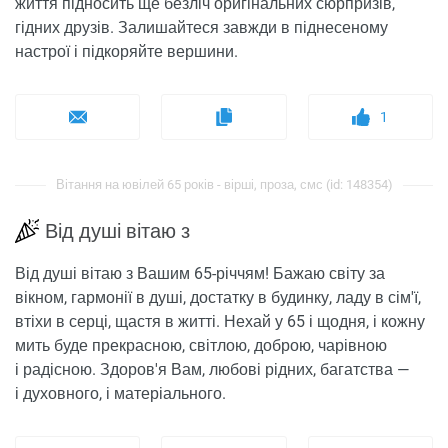
життя підносить ще безліч оригінальних сюрпризів,
гідних друзів. Залишайтеся завжди в піднесеному
настрої і підкоряйте вершини.
1
Вітання на ювілей 65 років - вірші, проза, смс (id: 148354)
Від душі вітаю з
Від душі вітаю з Вашим 65-річчям! Бажаю світу за
вікном, гармонії в душі, достатку в будинку, ладу в сім'ї,
втіхи в серці, щастя в житті. Нехай у 65 і щодня, і кожну
мить буде прекрасною, світлою, доброю, чарівною
і радісною. Здоров'я Вам, любові рідних, багатства —
і духовного, і матеріального.