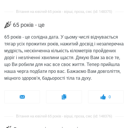
Вітання на ювілей 65 років - вірші, проза, смс (id: 148375)
65 років - це
65 років - це солідна дата. У цьому числі відчувається
тягар усіх прожитих років, нажитий досвід і незаперечна
мудрість, нескінченна кількість кілометрів пройдених
доріг і незліченні хвилини щастя. Дякую Вам за все те,
що Ви робили для нас все своє життя. Тепер прийшла
наша черга подбати про вас. Бажаємо Вам довголіття,
міцного здоров'я, бадьорості тіла та духу.
0
Вітання на ювілей 65 років - вірші, проза, смс (id: 148376)