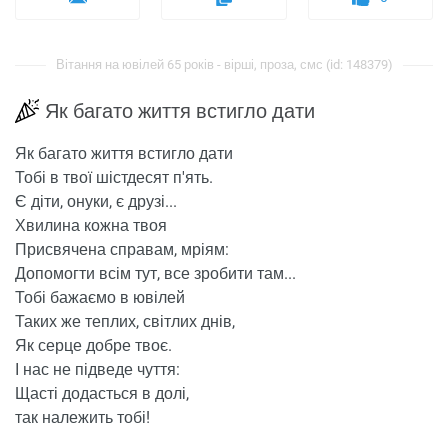
Вітання на ювілей 65 років - вірші, проза, смс (id: 148379)
Як багато життя встигло дати
Як багато життя встигло дати
Тобі в твої шістдесят п'ять.
Є діти, онуки, є друзі...
Хвилина кожна твоя
Присвячена справам, мріям:
Допомогти всім тут, все зробити там...
Тобі бажаємо в ювілей
Таких же теплих, світлих днів,
Як серце добре твоє.
І нас не підведе чуття:
Щасті додасться в долі,
так належить тобі!