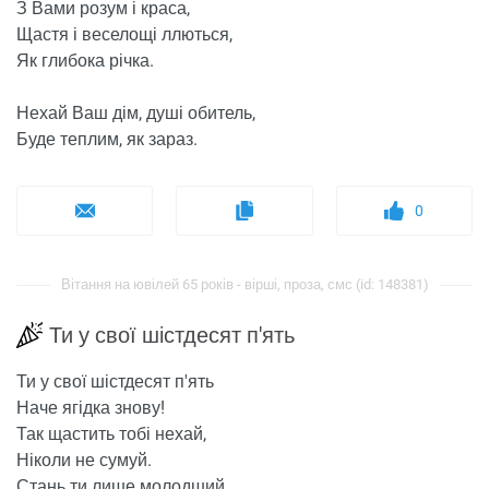
З Вами розум і краса,
Щастя і веселощі ллються,
Як глибока річка.
Нехай Ваш дім, душі обитель,
Буде теплим, як зараз.
0
Вітання на ювілей 65 років - вірші, проза, смс (id: 148381)
Ти у свої шістдесят п'ять
Ти у свої шістдесят п'ять
Наче ягідка знову!
Так щастить тобі нехай,
Ніколи не сумуй.
Стань ти лише молодший,