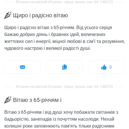
Вітання на ювілей 65 років - вірші, проза, смс (id: 148372)
Щиро і радісно вітаю
Щиро і радісно вітаю з 65-річчям. Від усього серця
бажаю добрих діянь і бравних ідей, величезних
життєвих сил і енергії, міцної любові в сім'ї та розуміння,
чудового настрою і великої радості душі.
0
Вітання на ювілей 65 років - вірші, проза, смс (id: 148373)
Вітаю з 65-річчям і
Вітаю з 65-річчям і від душі хочу побажати світанків з
бадьорістю, занепадів із почуттям насолоди. Нехай
колишні роки заповнюють пам'ять тільки радісними