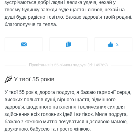
зустрічаються добрі люди і велика удача, нехай у
твоєму будинку завжди буде щастя і любов, нехай на
душі буде радісно і світло. Бажаю здоров'я твоїй родині,
благополуччя та тепла.
2
Привітання із 55-річчям подрузі (id: 145769)
У твої 55 років
У твої 55 років, дорога подруго, я бажаю гармонії серця,
високих польотів душі, вірного щастя, відмінного
здоров'я, щоденного натхнення і величезних сил для
здійснення всіх головних ідей і витівок. Мила подруга,
бажаю з кожною миттю почуватися щасливою мамою,
дружиною, бабусею та просто жінкою.