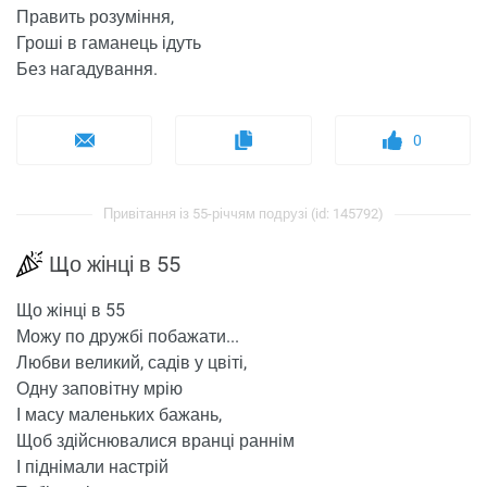
Править розуміння,
Гроші в гаманець ідуть
Без нагадування.
0
Привітання із 55-річчям подрузі (id: 145792)
Що жінці в 55
Що жінці в 55
Можу по дружбі побажати...
Любви великий, садів у цвіті,
Одну заповітну мрію
І масу маленьких бажань,
Щоб здійснювалися вранці раннім
І піднімали настрій