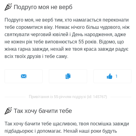
Подруго моя не верб
Подруго моя, не верб тим, хто намагається переконати
тебе соромитися віку. Немає нічого більш чудового, ніж
святкувати черговий ювілей і День народження, адже
не кожен рік тебе виповнюється 55 років. Відомо, що
жінка гарна завжди, нехай же твоя краса завжди радує
всіх твоїх друзів і тебе саму.
1
Привітання із 55-річчям подрузі (id: 145767)
Так хочу бачити тебе
Так хочу бачити тебе щасливою, твоя посмішка завжди
підбадьорює і допомагає. Нехай наші роки будуть