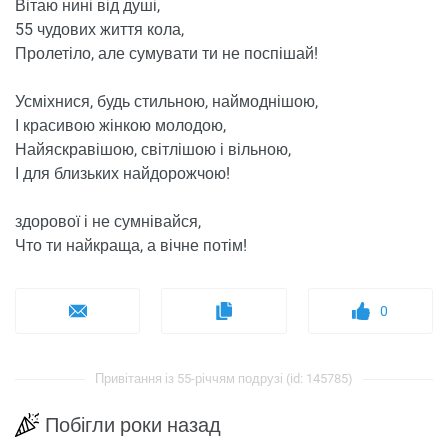
Вітаю нині від душі,
55 чудових життя кола,
Пролетіло, але сумувати ти не поспішай!
Усміхнися, будь стильною, наймоднішою,
І красивою жінкою молодою,
Найяскравішою, світлішою і вільною,
І для близьких найдорожчою!
здорової і не сумнівайся,
Что ти найкраща, а вічне потім!
0
Привітання із 55-річчям подрузі (id: 145785)
Побігли роки назад