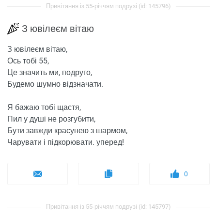
Привітання із 55-річчям подрузі (id: 145796)
З ювілеєм вітаю
З ювілеєм вітаю,
Ось тобі 55,
Це значить ми, подруго,
Будемо шумно відзначати.
Я бажаю тобі щастя,
Пил у душі не розгубити,
Бути завжди красунею з шармом,
Чарувати і підкорювати. уперед!
0
Привітання із 55-річчям подрузі (id: 145797)