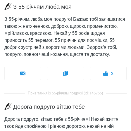
З 55-річчям люба моя
З 55-річчям, люба моя подруго! Бажаю тобі залишатися
такою ж натхненною, доброю, щирою, променистою,
мрійливою, красивою. Нехай у 55 років щодня
приносить 55 перемог, 55 причин для посмішки, 55
добрих зустрічей з дорогими людьми. Здоров'я тобі,
подруго, повної чаші кохання, щастя та достатку.
2
Привітання із 55-річчям подрузі (id: 145766)
Дорога подруго вітаю тебе
Дорога подруго, вітаю тебе з 55-річчям! Нехай життя
твоє йде спокійною і рівною дорогою, нехай на ній