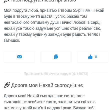
Моя подруга люба, привітаю з твоим 55-річчям. Нехай
буде в твоєму житті щастя і успіх, бажаю тобі
невгасаючого оптимізму душі і вічної любові в серці,
нехай усе тобою задумане успішно стає реальністю,
нехай у твоєму будинку завжди буде радість, тепло і
затишок.
0
Привітання із 55-річчям подрузі (id: 145772)
Дорога моя Нехай сьогоднішнє
Дорога моя! Нехай сьогоднішнє свято, твоє
сьогоднішнє особисте свято, залишиться світлою
плямою у твоїй пам'яті на довгі роки. Бажаю тобі