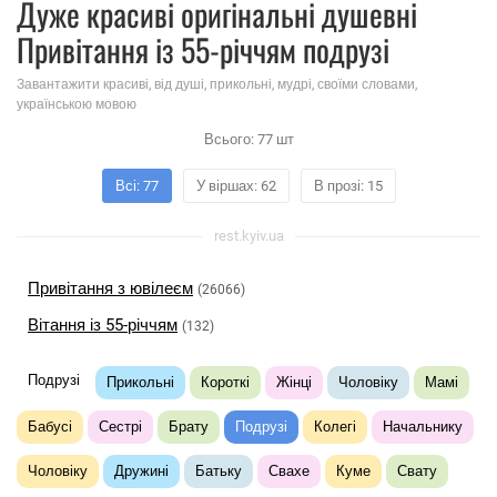
Дуже красиві оригінальні душевні
Привітання із 55-річчям подрузі
Завантажити красиві, від душі, прикольні, мудрі, своїми словами,
українською мовою
Всього:
77
шт
Всі: 77
У віршах: 62
В прозі: 15
rest.kyiv.ua
Привітання з ювілеєм
(26066)
Вітання із 55-річчям
(132)
Подрузі
Прикольні
Короткі
Жінці
Чоловіку
Мамі
Бабусі
Сестрі
Брату
Подрузі
Колегі
Начальнику
Чоловіку
Дружині
Батьку
Свахе
Куме
Свату