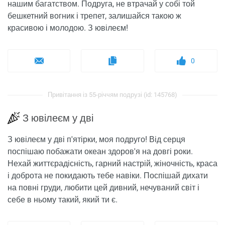
нашим багатством. Подруга, не втрачай у собі той
бешкетний вогник і трепет, залишайся такою ж
красивою і молодою. З ювілеєм!
0
Привітання із 55-річчям подрузі (id: 145768)
З ювілеєм у дві
З ювілеєм у дві п'ятірки, моя подруго! Від серця
поспішаю побажати океан здоров'я на довгі роки.
Нехай життєрадісність, гарний настрій, жіночність, краса
і доброта не покидають тебе навіки. Поспішай дихати
на повні груди, любити цей дивний, нечуваний світ і
себе в ньому такий, який ти є.