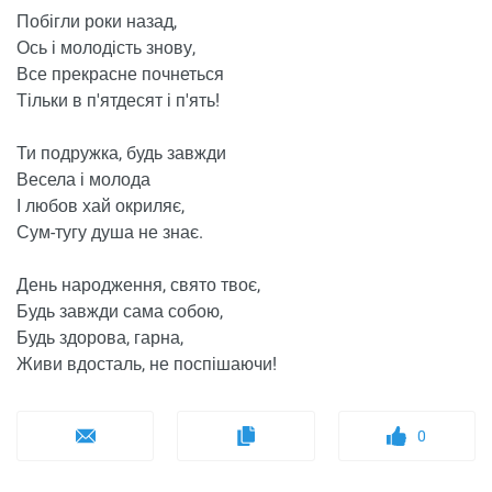
Побігли роки назад,
Ось і молодість знову,
Все прекрасне почнеться
Тільки в п'ятдесят і п'ять!
Ти подружка, будь завжди
Весела і молода
І любов хай окриляє,
Сум-тугу душа не знає.
День народження, свято твоє,
Будь завжди сама собою,
Будь здорова, гарна,
Живи вдосталь, не поспішаючи!
0