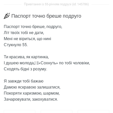
Привітання із 55-річчям подрузі (id: 145786)
Паспорт точно бреше подруго
Паспорт точно бреше, подруго,
Літ твоїх тобі не дати,
Мені не віриться, що нині
Стукнуло 55.
Ти красива, як картинка,
І душею молода,| ||
«
Сохнуть» по тобі чоловіки,
Сходять бідні з розуму.
Я завжди тобі бажаю
Дамою яскравою залишатися,
Покоряти харизмою, шармом,
Зачаровувати, закохуватися.