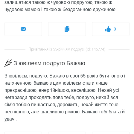
залишатися такою ж чудовою подругою, такою ж
чудовою мамою і такою ж бездоганною дружиною!
0
Привітання із 55-річчям подрузі (id: 145774)
З ювілеєм подруго Бажаю
З ювілеєм, подруго. Бажаю в свої 55 років бути юною і
натхненною, бажаю з цим ювілеєм стати лише
прекраснішою, енергійнішою, веселішою. Нехай усі
негаразди проходять повз тебе, подруго, нехай вся
сім'я тобою пишається, дорожить, нехай життя тече
неспішною, але щасливою річкою. Бажаю тобі блага й
удачі.