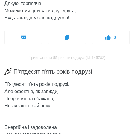
Дякую, терпляча.
Можемо ми цінувати друг друга,
Будь завжди моєю подругою!
0
Привітання із 55-річчям подрузі (id: 145782)
П'ятдесят п'ять років подрузі
П'ятдесят п'ять років подрузі,
Але ефектна, як завжди,
Незрівнянна і бажана,
Не лякають хай року!
|
Енергійна і задоволена