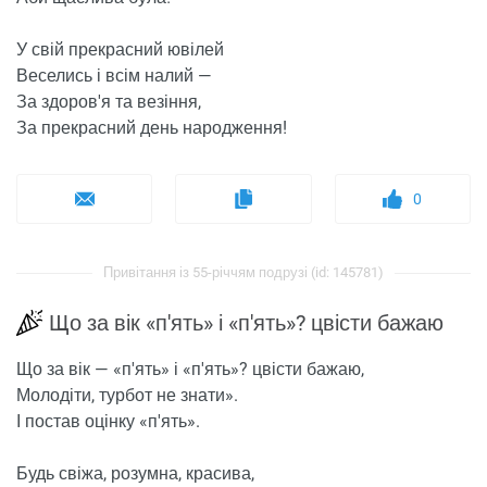
У свій прекрасний ювілей
Веселись і всім налий —
За здоров'я та везіння,
За прекрасний день народження!
0
Привітання із 55-річчям подрузі (id: 145781)
Що за вік «п'ять» і «п'ять»? цвісти бажаю
Що за вік — «п'ять» і «п'ять»? цвісти бажаю,
Молодіти, турбот не знати».
І постав оцінку «п'ять».
Будь свіжа, розумна, красива,