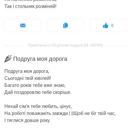
Так і стольник розміняй!
0
Привітання із 55-річчям подрузі (id: 145789)
Подруга моя дорога
Подруга моя дорога,
Сьогодні твій ювілей!
Багато років тебе вже знаю,
Дай поздоровлю тебе скоріше.
Нехай сім'я тебе любить, цінує,
На роботі поважають завжди.| ||Щоб не біг твій час,
І тяглися довше року.