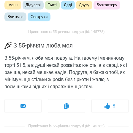
Іменні
Дідусеві
Тьоті
Дяді
Другу
Бухгалтеру
Вчителю
Свекрухи
Привітання із 55-річчям подрузі (id: 145778)
З 55-річчям люба моя
З 55-річчям, люба моя подруга. На твоєму іменинному
торті 5 і 5, а в душі нехай розквітає юність, а в серці, як і
раніше, нехай мешкає надія. Подруга, я бажаю тобі, як
мінімум, ще стільки ж років без гіркоти і жалю, з
посмішками рідних і справжнім щастям.
5
Привітання із 55-річчям подрузі (id: 145765)