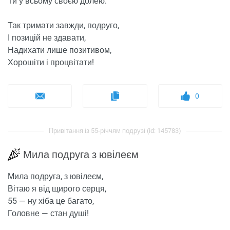
Ти у всьому своєю долею.
Так тримати завжди, подруго,
І позицій не здавати,
Надихати лише позитивом,
Хорошіти і процвітати!
0
Привітання із 55-річчям подрузі (id: 145783)
Мила подруга з ювілеєм
Мила подруга, з ювілеєм,
Вітаю я від щирого серця,
55 — ну хіба це багато,
Головне — стан душі!