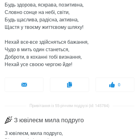
Будь здорова, яскрава, позитивна,
Словно сонце на небі, світи,
Будь щаслива, радісна, активна,
Щастя у твоєму життєвому шляху!
Нехай все-все здійсняться бажання,
Чудо в мить один станеться,
Доброти, в коханні тобі визнання,
Нехай усе своєю чергою йде!
0
Привітання із 55-річчям подрузі (id: 145784)
З ювілеєм мила подруго
З ювілеєм, мила подруго,