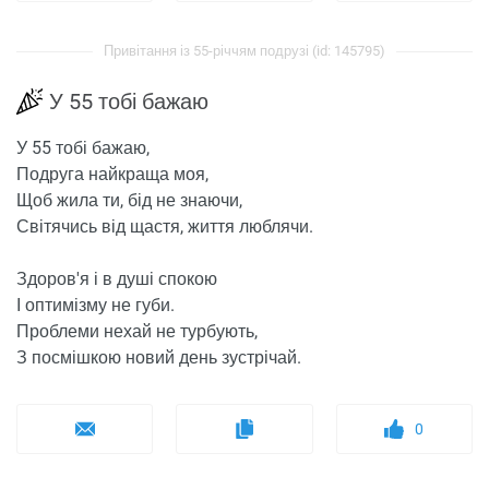
Привітання із 55-річчям подрузі (id: 145795)
У 55 тобі бажаю
У 55 тобі бажаю,
Подруга найкраща моя,
Щоб жила ти, бід не знаючи,
Світячись від щастя, життя люблячи.
Здоров'я і в душі спокою
І оптимізму не губи.
Проблеми нехай не турбують,
З посмішкою новий день зустрічай.
0