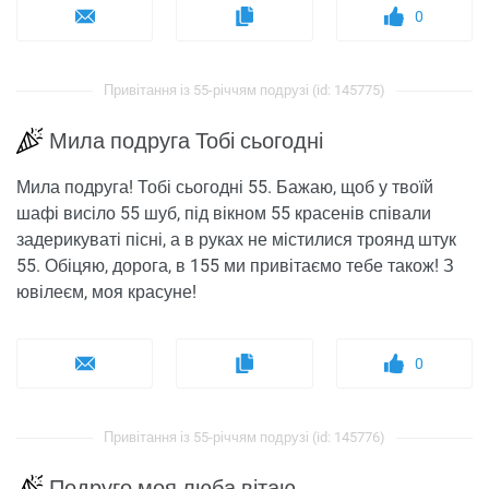
0
Привітання із 55-річчям подрузі (id: 145775)
Мила подруга Тобі сьогодні
Мила подруга! Тобі сьогодні 55. Бажаю, щоб у твоїй
шафі висіло 55 шуб, під вікном 55 красенів співали
задерикуваті пісні, а в руках не містилися троянд штук
55. Обіцяю, дорога, в 155 ми привітаємо тебе також! З
ювілеєм, моя красуне!
0
Привітання із 55-річчям подрузі (id: 145776)
Подруго моя люба вітаю