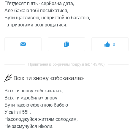
П'ятдесят п'ять - серйозна дата,
Але бажаю тобі посміхатися,
Бути щасливою, непристойно багатою,
І з тривогами розпрощатися.
0
Привітання із 55-річчям подрузі (id: 145790)
Всіх ти знову «обскакала»
Всіх ти знову «обскакала»,
Всіх ти «зробила» знову —
Бути такою ефектною бабою
У світлі 55! .
Насолоджуйся життям солодким,
Не засмучуйся ніколи.