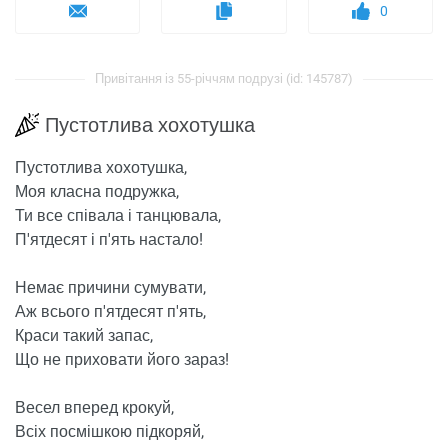
0
Привітання із 55-річчям подрузі (id: 145787)
Пустотлива хохотушка
Пустотлива хохотушка,
Моя класна подружка,
Ти все співала і танцювала,
П'ятдесят і п'ять настало!
Немає причини сумувати,
Аж всього п'ятдесят п'ять,
Краси такий запас,
Що не приховати його зараз!
Весел вперед крокуй,
Всіх посмішкою підкоряй,