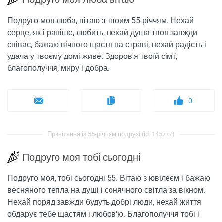
Подруго моя люба, вітаю з твоим 55-річчям. Нехай
серце, як і раніше, любить, нехай душа твоя завжди
співає, бажаю вічного щастя на страві, нехай радість і
удача у твоєму домі живе. Здоров'я твоїй сім'ї,
благополуччя, миру і добра.
0
Привітання із 55-річчям подрузі (id: 145777)
Подруго моя тобі сьогодні
Подруго моя, тобі сьогодні 55. Вітаю з ювілеєм і бажаю
весняного тепла на душі і сонячного світла за вікном.
Нехай поряд завжди будуть добрі люди, нехай життя
обдарує тебе щастям і любов'ю. Благополуччя тобі і