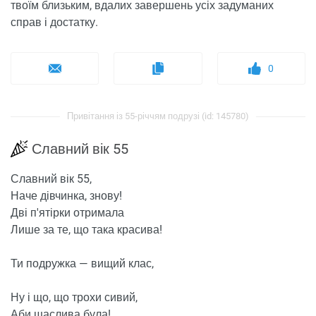
твоїм близьким, вдалих завершень усіх задуманих
справ і достатку.
0
Привітання із 55-річчям подрузі (id: 145780)
Славний вік 55
Славний вік 55,
Наче дівчинка, знову!
Дві п'ятірки отримала
Лише за те, що така красива!
Ти подружка — вищий клас,
Ну і що, що трохи сивий,
Аби щаслива була!