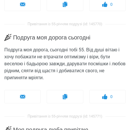
0
Привітання із 55-річчям подрузі (id: 145770)
Подруга моя дорога сьогодні
Подруга моя дорога, сьогодні тобі 55. Від душі вітаю і
хочу побажати не втрачати оптимізму і віри, бути
веселою і бадьорою завжди, дарувати посмішки і любов
рідним, сяяти від щастя і добиватися свого, не
припиняти мріяти.
0
Привітання із 55-річчям подрузі (id: 145771)
Моя подруга люба привітаю