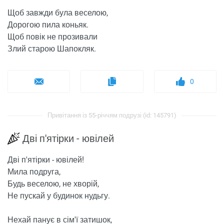
Щоб завжди була веселою,
Дорогою пила коньяк.
Щоб повік не прозивали
Злий старою Шапокляк.
0
Привітання із 55-річчям подрузі (id: 145791)
Дві п'ятірки - ювілей
Дві п'ятірки - ювілей!
Мила подруга,
Будь веселою, не хворій,
Не пускай у будинок нудьгу.
Нехай панує в сім'ї затишок,