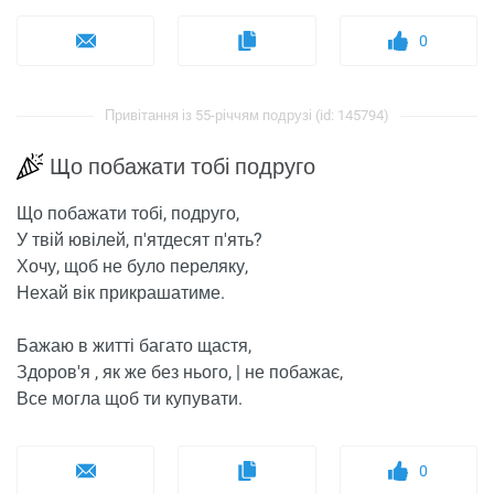
0
Привітання із 55-річчям подрузі (id: 145794)
Що побажати тобі подруго
Що побажати тобі, подруго,
У твій ювілей, п'ятдесят п'ять?
Хочу, щоб не було переляку,
Нехай вік прикрашатиме.
Бажаю в житті багато щастя,
Здоров'я , як же без нього, | не побажає,
Все могла щоб ти купувати.
0