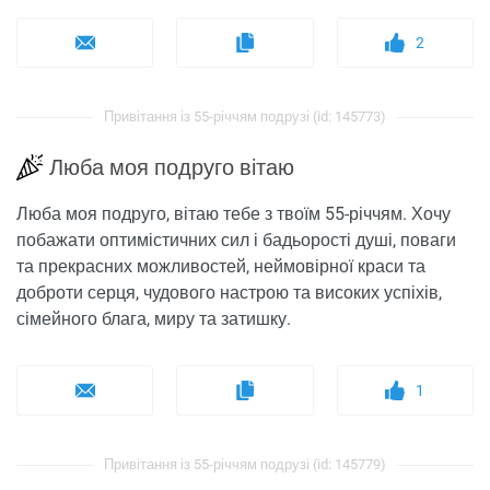
2
Привітання із 55-річчям подрузі (id: 145773)
Люба моя подруго вітаю
Люба моя подруго, вітаю тебе з твоїм 55-річчям. Хочу
побажати оптимістичних сил і бадьорості душі, поваги
та прекрасних можливостей, неймовірної краси та
доброти серця, чудового настрою та високих успіхів,
сімейного блага, миру та затишку.
1
Привітання із 55-річчям подрузі (id: 145779)