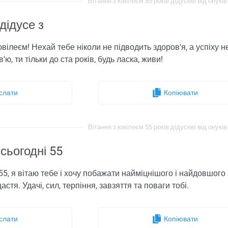
Вітання з ювілеєм 55 років дідусеві від онуків 
дідусе з
вілеєм! Нехай тебе ніколи не підводить здоров'я, а успіху 
ю, ти тільки до ста років, будь ласка, живи!
слати
Копіювати
Вітання з ювілеєм 55 років дідусеві від онуків 
 сьогодні 55
 55, я вітаю тебе і хочу побажати найміцнішого і найдовшого 
стя. Удачі, сил, терпіння, завзяття та поваги тобі.
слати
Копіювати