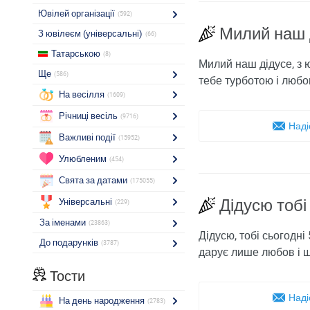
Ювілей організації
(592)
Милий наш 
З ювілеєм (універсальні)
(66)
Татарською
(8)
Милий наш дідусе, з ю
Ще
(586)
тебе турботою і любов'
На весілля
(1609)
Річниці весіль
(9716)
Наді
Важливі події
(15952)
Улюбленим
(454)
Свята за датами
(175055)
Дідусю тобі
Універсальні
(229)
За іменами
(23863)
Дідусю, тобі сьогодні
До подарунків
(3787)
дарує лише любов і ща
Тости
Наді
На день народження
(2783)