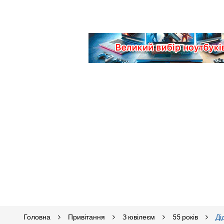
Головна
Привітання
З ювілеєм
55 років
Ді