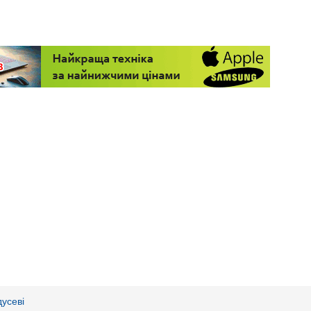
дусеві