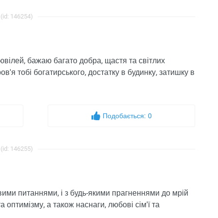
(id: 146254)
 ювілей, бажаю багато добра, щастя та світлих
'я тобі богатирського, достатку в будинку, затишку в
Подобається:
0
(id: 146255)
ттєвими питаннями, і з будь-якими прагненнями до мрій
а оптимізму, а також наснаги, любові сім'ї та