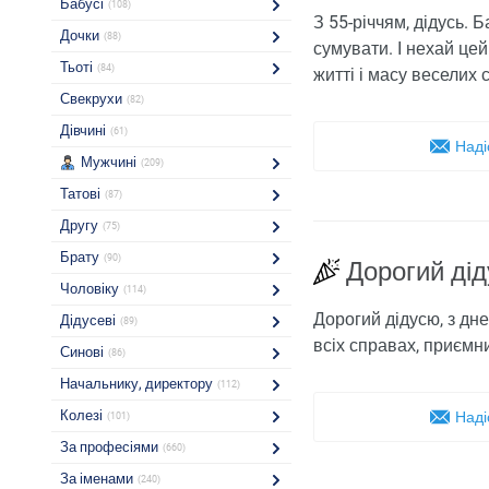
Бабусі
(108)
З 55-річчям, дідусь. 
Дочки
(88)
сумувати. І нехай цей
Тьоті
(84)
житті і масу веселих 
Свекрухи
(82)
Дівчині
(61)
Наді
Мужчині
(209)
Татові
(87)
Другу
(75)
Брату
(90)
Дорогий ді
Чоловіку
(114)
Дорогий дідусю, з дне
Дідусеві
(89)
всіх справах, приємни
Синові
(86)
Начальнику, директору
(112)
Колезі
Наді
(101)
За професіями
(660)
За іменами
(240)