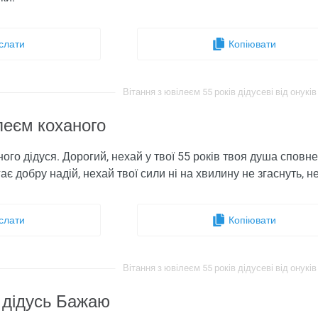
слати
Копіювати
Вітання з ювілеєм 55 років дідусеві від онуків 
леєм коханого
ого дідуся. Дорогий, нехай у твої 55 років твоя душа сповне
гає добру надій, нехай твої сили ні на хвилину не згаснуть,
слати
Копіювати
Вітання з ювілеєм 55 років дідусеві від онуків 
м дідусь Бажаю