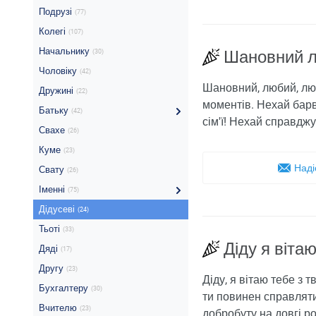
Подрузі
(77)
Колегі
(107)
Начальнику
Шановний л
(30)
Чоловіку
(42)
Шановний, любий, люби
Дружині
(22)
моментів. Нехай барв
Батьку
(42)
сім'ї! Нехай справджу
Свахе
(26)
Куме
(23)
Наді
Свату
(26)
Іменні
(75)
Дідусеві
(24)
Тьоті
(33)
Діду я віта
Дяді
(17)
Другу
(23)
Діду, я вітаю тебе з 
Бухгалтеру
(30)
ти повинен справлятис
Вчителю
(23)
добробуту на довгі ро