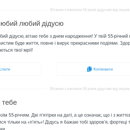
Вітання з ювілеєм 55 років дідусеві від онуків 
юбий любий дідусю
й дідусю, вітаю тебе з днем ​​народження! У твій 55-річний
истим буде життя, повне і вирує прекрасними подіями. Здоров
ються твої мрії!
слати
Копіювати
Вітання з ювілеєм 55 років дідусеві від онуків 
ю тебе
твоїм 55-річчям. Дві п'ятірки на даті, а це означає, що і з жи
я тільки на «п'ять»! Дідусь я бажаю тобі здоров'я, фортеці т
ки.