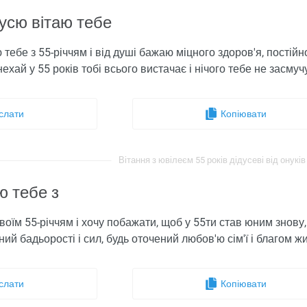
усю вітаю тебе
 тебе з 55-річчям і від душі бажаю міцного здоров'я, постій
нехай у 55 років тобі всього вистачає і нічого тебе не засмуч
слати
Копіювати
Вітання з ювілеєм 55 років дідусеві від онуків 
ю тебе з
твоїм 55-річчям і хочу побажати, щоб у 55ти став юним знов
вний бадьорості і сил, будь оточений любов'ю сім'ї і благом жи
слати
Копіювати