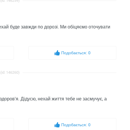
(id: 146259)
нехай буде завжди по дорозі. Ми обіцяємо оточувати
Подобається:
0
(id: 146260)
здоров'я. Дідусю, нехай життя тебе не засмучує, а
Подобається:
0