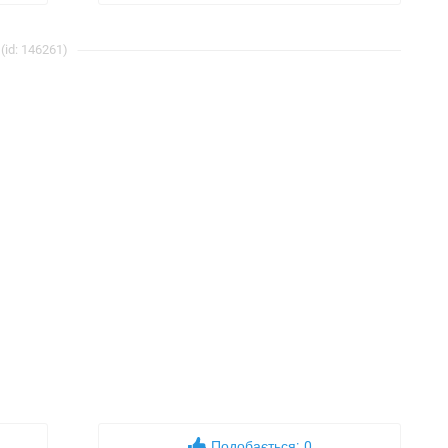
(id: 146261)
Подобається:
0