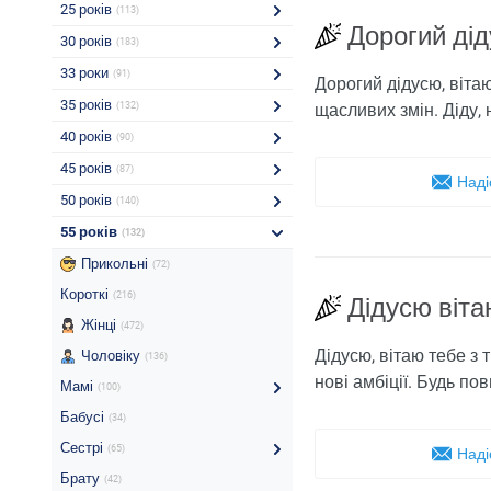
25 років
(113)
Дорогий дід
30 років
(183)
33 роки
(91)
Дорогий дідусю, вітаю
35 років
(132)
щасливих змін. Діду, 
40 років
(90)
45 років
(87)
Наді
50 років
(140)
55 років
(132)
Прикольні
(72)
Короткі
(216)
Дідусю віта
Жінці
(472)
Дідусю, вітаю тебе з 
Чоловіку
(136)
нові амбіції. Будь по
Мамі
(100)
Бабусі
(34)
Сестрі
(65)
Наді
Брату
(42)