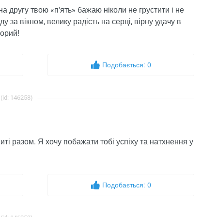
на другу твою «п'ять» бажаю ніколи не грустити і не
у за вікном, велику радість на серці, вірну удачу в
ьорий!
Подобається:
0
(id: 146258)
миті разом. Я хочу побажати тобі успіху та натхнення у
Подобається:
0