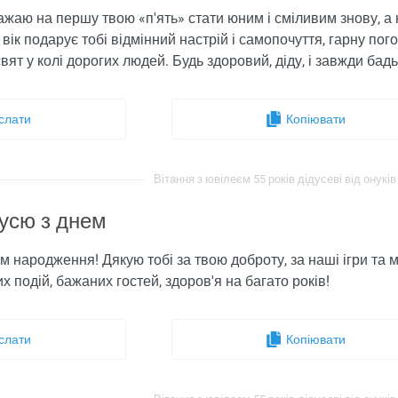
Бажаю на першу твою «п'ять» стати юним і сміливим знову, а 
 вік подарує тобі відмінний настрій і самопочуття, гарну погод
свят у колі дорогих людей. Будь здоровий, діду, і завжди бад
слати
Копіювати
Вітання з ювілеєм 55 років дідусеві від онуків 
дусю з днем
м ​​народження! Дякую тобі за твою доброту, за наші ігри та 
х подій, бажаних гостей, здоров'я на багато років!
слати
Копіювати