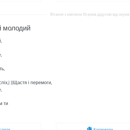
Вітання з ювілеєм 55 років дідусеві від онуків 
й молодий
,
,
ть,
піх,| ||Щастя і перемоги,
,
м ти
слати
Копіювати