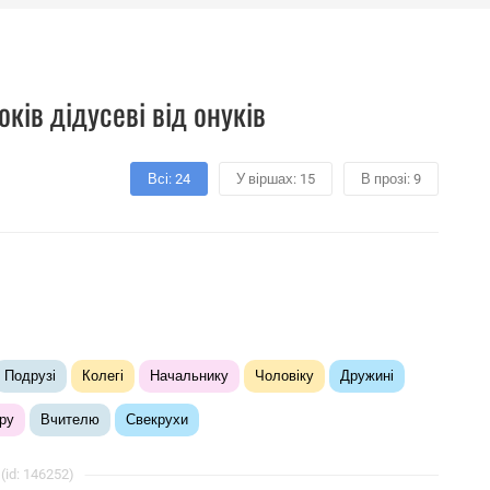
ків дідусеві від онуків
Всі: 24
У віршах: 15
В прозі: 9
Подрузі
Колегі
Начальнику
Чоловіку
Дружині
ру
Вчителю
Свекрухи
(id: 146252)