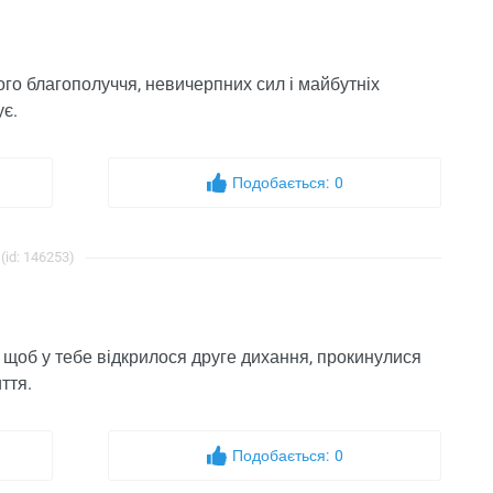
ного благополуччя, невичерпних сил і майбутніх
ує.
Подобається:
0
(id: 146253)
у, щоб у тебе відкрилося друге дихання, прокинулися
ття.
Подобається:
0