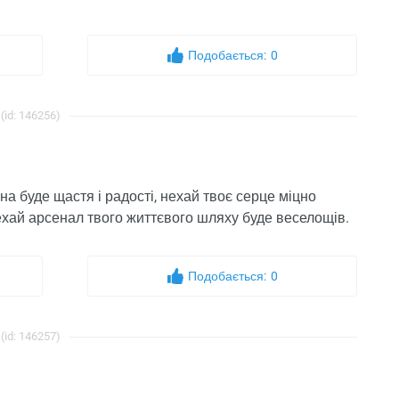
Подобається:
0
(id: 146256)
на буде щастя і радості, нехай твоє серце міцно
 нехай арсенал твого життєвого шляху буде веселощів.
Подобається:
0
(id: 146257)