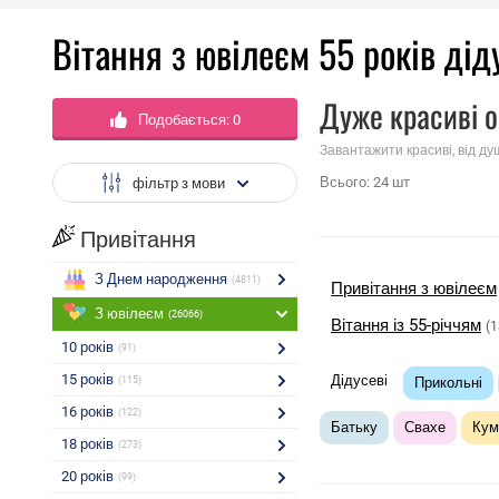
Вітання з ювілеєм 55 років діду
Дуже красиві о
Подобається:
0
Завантажити красиві, від ду
Всього:
24
шт
фільтр з мови
Привітання
З Днем народження
(4811)
Привітання з ювілеєм
З ювілеєм
(26066)
Вітання із 55-річчям
(1
10 років
(91)
15 років
Дідусеві
(115)
Прикольні
16 років
(122)
Батьку
Свахе
Кум
18 років
(273)
20 років
(99)