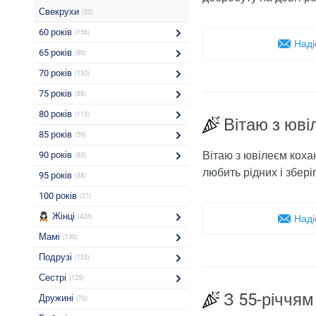
Свекрухи
(32)
60 років
(156)
Наді
65 років
(90)
70 років
(130)
75 років
(88)
80 років
(113)
Вітаю з юві
85 років
(59)
Вітаю з ювілеєм кохан
90 років
(83)
любить рідних і збері
95 років
(38)
100 років
(27)
Жінці
(426)
Наді
Мамі
(130)
Подрузі
(105)
Сестрі
(125)
З 55-річчя
Дружині
(70)