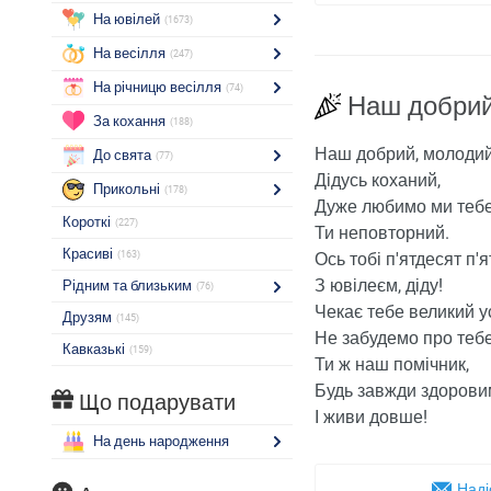
На ювілей
(1673)
На весілля
(247)
На річницю весілля
(74)
Наш добри
За кохання
(188)
Наш добрий, молодий
До свята
(77)
Дідусь коханий,
Прикольні
(178)
Дуже любимо ми тебе
Короткі
(227)
Ти неповторний.
Красиві
(163)
Ось тобі п'ятдесят п'я
З ювілеєм, діду!
Рідним та близьким
(76)
Чекає тебе великий ус
Друзям
(145)
Не забудемо про тебе
Кавказькі
(159)
Ти ж наш помічник,
Будь завжди здорови
Що подарувати
І живи довше!
На день народження
Наді