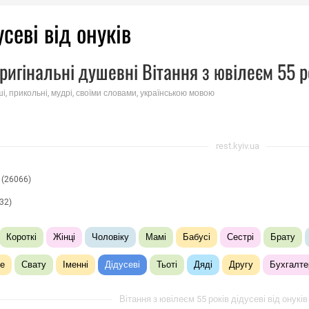
севі від онуків
ригінальні душевні Вітання з ювілеєм 55 ро
ші, прикольні, мудрі, своїми словами, українською мовою
rest.kyiv.ua
(26066)
32)
Короткі
Жінці
Чоловіку
Мамі
Бабусі
Сестрі
Брату
е
Свату
Іменні
Дідусеві
Тьоті
Дяді
Другу
Бухгалте
Вітання з ювілеєм 55 років дідусеві від онуків 