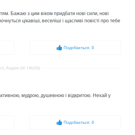
тям. Бажаю з цим віком придбати нові сили, нові
очнуться цікавіші, веселіші і щасливі повісті про тебе
Подобається:
0
ї, Андрію (id: 146226)
активною, мудрою, душевною і відкритою. Нехай у
Подобається:
0