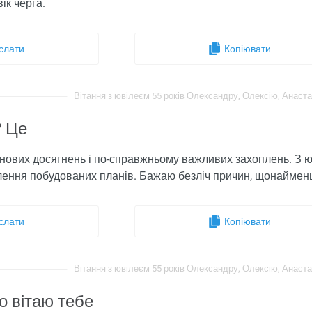
ік черга.
слати
Копіювати
Вітання з ювілеєм 55 років Олександру, Олексію, Анастасі
? Це
 нових досягнень і по-справжньому важливих захоплень. З 
лення побудованих планів. Бажаю безліч причин, щонайменш
слати
Копіювати
Вітання з ювілеєм 55 років Олександру, Олексію, Анастасі
о вітаю тебе