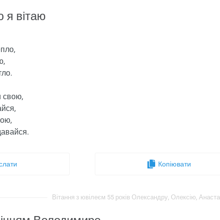
 я вітаю
пло,
ю,
тло.
 свою,
айся,
ою,
давайся.
слати
Копіювати
Вітання з ювілеєм 55 років Олександру, Олексію, Анастасі