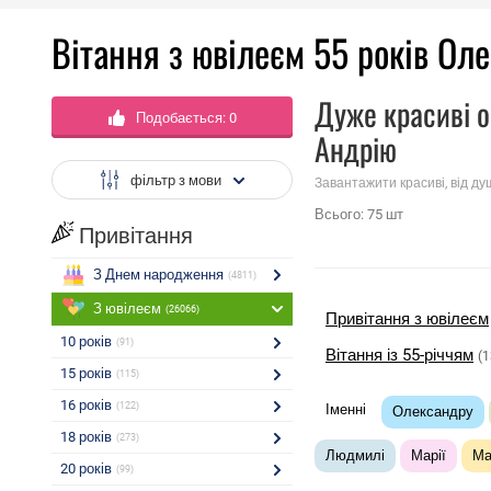
Вітання з ювілеєм 55 років Оле
Дуже красиві о
Подобається:
0
Андрію
фільтр з мови
Завантажити красиві, від ду
Всього:
75
шт
Привітання
З Днем народження
(4811)
З ювілеєм
(26066)
Привітання з ювілеєм
10 років
(91)
Вітання із 55-річчям
(1
15 років
(115)
16 років
(122)
Іменні
Олександру
18 років
(273)
Людмилі
Марії
Ма
20 років
(99)