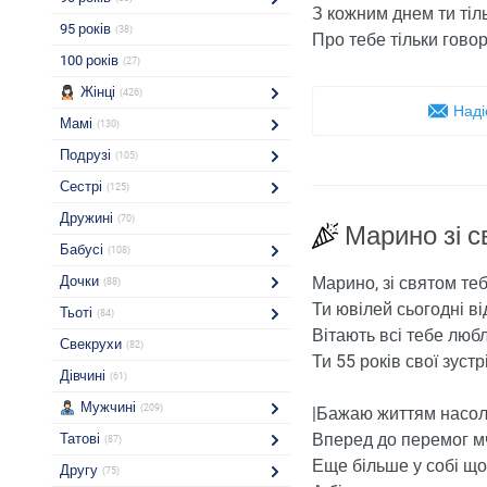
З кожним днем ​​ти тіл
95 років
(38)
Про тебе тільки говор
100 років
(27)
Жінці
(426)
Наді
Мамі
(130)
Подрузі
(105)
Сестрі
(125)
Дружині
(70)
Марино зі с
Бабусі
(108)
Дочки
Марино, зі святом теб
(88)
Ти ювілей сьогодні в
Тьоті
(84)
Вітають всі тебе люб
Свекрухи
(82)
Ти 55 років свої зуст
Дівчині
(61)
Мужчині
(209)
|Бажаю життям насол
Вперед до перемог м
Татові
(87)
Еще більше у собі що
Другу
(75)