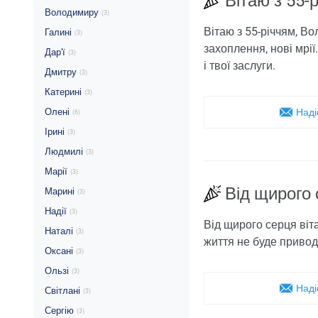
Вітаю з 55
Володимиру
(3)
Вітаю з 55-річчям, В
Галині
(3)
захоплення, нові мрії
Дар'ї
(3)
і твої заслуги.
Дмитру
(3)
Катерині
(3)
Олені
Наді
(6)
Ірині
(3)
Людмилі
(3)
Марії
(3)
Від щирого 
Марині
(3)
Надії
(3)
Від щирого серця віт
Наталі
(3)
життя не буде приводі
Оксані
(3)
Ользі
(3)
Наді
Світлані
(3)
Сергію
(3)