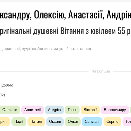
ксандру, Олексію, Анастасії, Андрі
ригінальні душевні Вітання з ювілеєм 55 р
ші, прикольні, мудрі, своїми словами, українською мовою
rest.kyiv.ua
(26066)
32)
Олексію
Анастасії
Андрію
Ганні
Вікторії
Володимиру
рині
Надії
Наталі
Оксані
Ользі
Світлані
Сергію
Тет