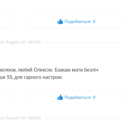
Подобається:
0
ї, Андрію (id: 146183)
ювілеєм, любий Олексію. Бажаю мати безліч
е 55, для гарного настрою.
Подобається:
0
ї, Андрію (id: 146225)