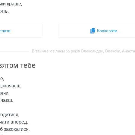
ьки краще,
ять.
слати
Копіювати
Вітання з ювілеєм 55 років Олександру, Олексію, Анастасі
вятом тебе
е,
ідзначаєш,
лячи,
річаєш.
одитися,
чати вперед,
б закохатися,