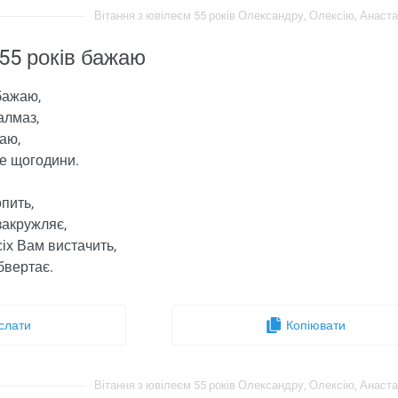
Вітання з ювілеєм 55 років Олександру, Олексію, Анастасі
55 років бажаю
бажаю,
алмаз,
аю,
е щогодини.
пить,
закружляє,
іх Вам вистачить,
бвертає.
слати
Копіювати
Вітання з ювілеєм 55 років Олександру, Олексію, Анастасі