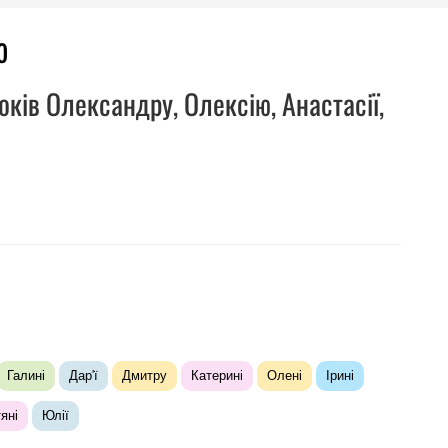
ю
оків Олександру, Олексію, Анастасії,
Галині
Дар'ї
Дмитру
Катерині
Олені
Ірині
яні
Юлії