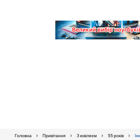
Головна
Привітання
З ювілеєм
55 років
Ім