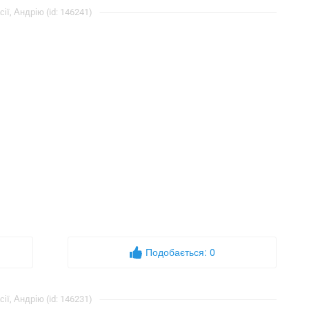
ї, Андрію (id: 146241)
Подобається:
0
ї, Андрію (id: 146231)