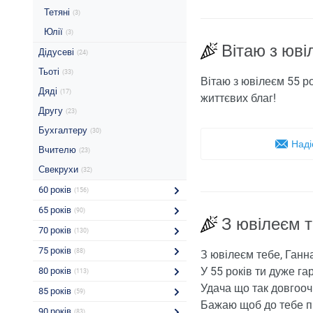
Тетяні
(3)
Юлії
(3)
Вітаю з юві
Дідусеві
(24)
Тьоті
(33)
Вітаю з ювілеєм 55 ро
Дяді
(17)
життєвих благ!
Другу
(23)
Бухгалтеру
(30)
Наді
Вчителю
(23)
Свекрухи
(32)
60 років
(156)
65 років
(90)
З ювілеєм 
70 років
(130)
75 років
(88)
З ювілеєм тебе, Ганна
У 55 років ти дуже га
80 років
(113)
Удача що так довгооч
85 років
(59)
Бажаю щоб до тебе п
90 років
(83)