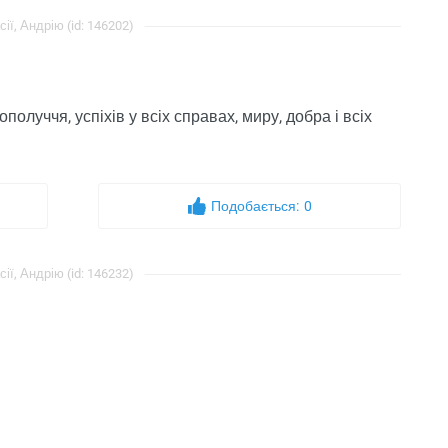
ї, Андрію (id: 146202)
получчя, успіхів у всіх справах, миру, добра і всіх
Подобається:
0
ї, Андрію (id: 146232)