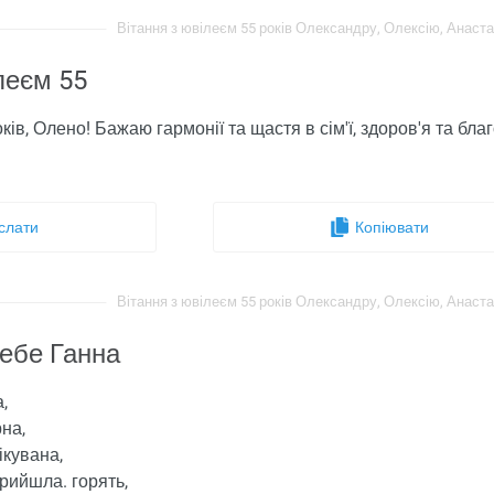
Вітання з ювілеєм 55 років Олександру, Олексію, Анастасі
леєм 55
ків, Олено! Бажаю гармонії та щастя в сім'ї, здоров'я та благо
слати
Копіювати
Вітання з ювілеєм 55 років Олександру, Олексію, Анастасі
тебе Ганна
,
рна,
ікувана,
рийшла. горять,