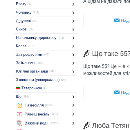
А бідам не давати пов
Брату
(90)
Чоловіку
(114)
Наді
Дідусеві
(89)
Синові
(86)
Начальнику, директору
(112)
Колезі
(101)
Що таке 55
За професіями
(660)
За іменами
(240)
Що таке 55? Це — вік
Ювілей організації
(592)
можливостей для вті
З ювілеєм (універсальні)
(66)
Татарською
(8)
Наді
Ще
(586)
На весілля
(1609)
Річниці весіль
(9716)
Важливі події
Люба Тетян
(15952)