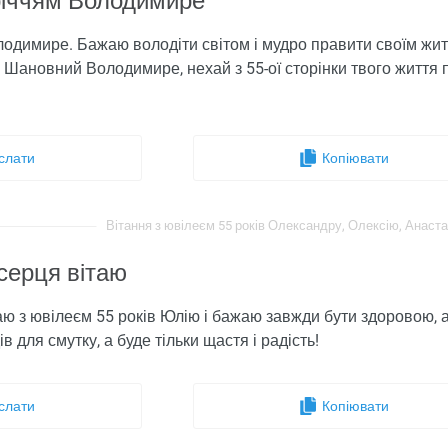
-річчям Володимире
олодимире. Бажаю володіти світом і мудро правити своїм жит
. Шановний Володимире, нехай з 55-ої сторінки твого життя п
слати
Копіювати
Вітання з ювілеєм 55 років Олександру, Олексію, Анастасі
серця вітаю
аю з ювілеєм 55 років Юлію і бажаю завжди бути здоровою, 
в для смутку, а буде тільки щастя і радість!
слати
Копіювати