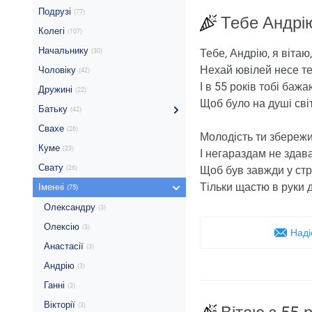
Подрузі
(77)
Тебе Андрію
Колегі
(107)
Начальнику
Тебе, Андрію, я вітаю,
(30)
Нехай ювілей несе те
Чоловіку
(42)
І в 55 років тобі бажа
Дружині
(22)
Щоб було на душі сві
Батьку
(42)
Свахе
(26)
Молодість ти збережи
Куме
(23)
І негараздам не здав
Свату
Щоб був завжди у стр
(26)
Тільки щастю в руки 
Іменні
(75)
Олександру
(3)
Олексію
(3)
Наді
Анастасії
(3)
Андрію
(3)
Ганні
(3)
Вікторії
(3)