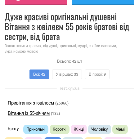
Дуже красиві оригінальні душевні
Вітання з ювілеєм 55 років братові від
сестри, від брата
Завантажити красиві, від душі, прикольні, мудрі, своїми словами,
українською мовою
Всього:
42
шт
Всі: 42
У віршах: 33
В прозі: 9
rest.kyiv.ua
Привітання з ювілеєм
(26066)
Вітання із 55-річчям
(132)
Брату
Прикольні
Короткі
Жінці
Чоловіку
Мамі