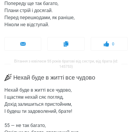
Попереду ще так багато,
Плани стрій і досягай.
Перед перешкодами, як раніше,
Ніколи не відступай.
0
Вітання з ювілеєм 55 років братові від сестри, від брата (id:
145753)
Нехай буде в житті все чудово
Нехай буде в житті все чудово,
І щастям нехай сяє погляд,
Дохід залишиться пристойним,
І будеш ти задоволений, брате!
55 — не так багато,