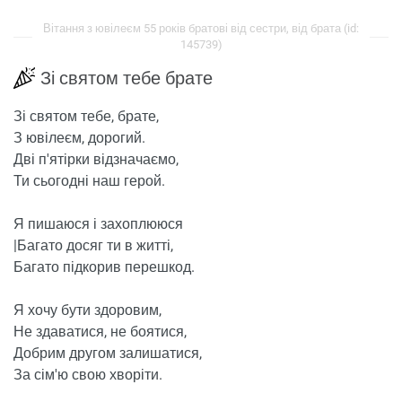
Вітання з ювілеєм 55 років братові від сестри, від брата (id:
145739)
Зі святом тебе брате
Зі святом тебе, брате,
З ювілеєм, дорогий.
Дві п'ятірки відзначаємо,
Ти сьогодні наш герой.
Я пишаюся і захоплююся
|Багато досяг ти в житті,
Багато підкорив перешкод.
Я хочу бути здоровим,
Не здаватися, не боятися,
Добрим другом залишатися,
За сім'ю свою хворіти.