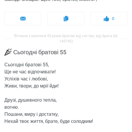
0
Вітання з ювілеєм 55 років братові від сестри, від брата (id:
145742)
Сьогодні братові 55
Сьогодні братові 55,
Ще не час відпочивати!
Успіхів час і любові,
Живи, твори, до мрії йди!
Друзі, душевного тепла,
вогню.
Пошани, миру і достатку,
Нехай твоє життя, брате, буде солодким!