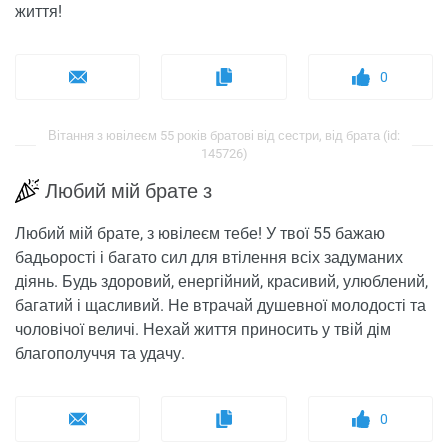
життя!
0
Вітання з ювілеєм 55 років братові від сестри, від брата (id:
145726)
Любий мій брате з
Любий мій брате, з ювілеєм тебе! У твої 55 бажаю
бадьорості і багато сил для втілення всіх задуманих
діянь. Будь здоровий, енергійний, красивий, улюблений,
багатий і щасливий. Не втрачай душевної молодості та
чоловічої величі. Нехай життя приносить у твій дім
благополуччя та удачу.
0