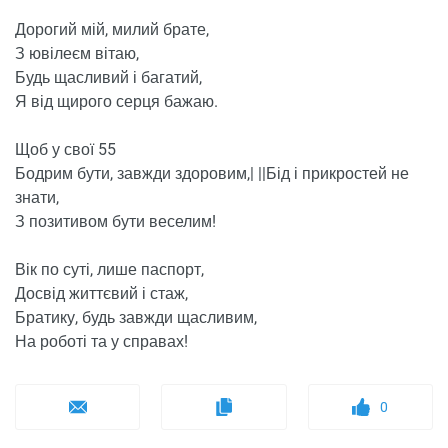
Дорогий мій, милий брате,
З ювілеєм вітаю,
Будь щасливий і багатий,
Я від щирого серця бажаю.
Щоб у свої 55
Бодрим бути, завжди здоровим,| ||Бід і прикростей не
знати,
З позитивом бути веселим!
Вік по суті, лише паспорт,
Досвід життєвий і стаж,
Братику, будь завжди щасливим,
На роботі та у справах!
0