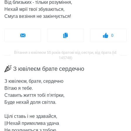
Від близьких - тільки розуміння,
Нехай мрії твої збуваються,
Смуга везіння не закінчується!
0
Вітання з ювілеєм 55 років братові від сестри, від брата (id:
145748)
З ювілеєм брате сердечно
З ювілеєм, брате, сердечно
Вітаю я тебе.
Ставить життя тобі п'ятірки,
Буде нехай доля світла.
Цілі ставь і не здавайся,
||Нехай примхлива удача
Не розлучиться з тобою.