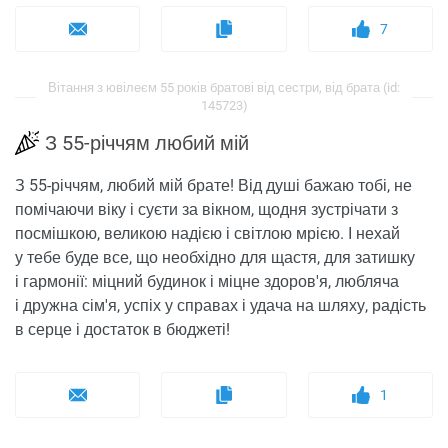
7
Вітання з ювілеєм 55 років братові від сестри, від брата (id:
145723)
З 55-річчям любий мій
З 55-річчям, любий мій брате! Від душі бажаю тобі, не
помічаючи віку і суєти за вікном, щодня зустрічати з
посмішкою, великою надією і світлою мрією. І нехай
у тебе буде все, що необхідно для щастя, для затишку
і гармонії: міцний будинок і міцне здоров'я, любляча
і дружна сім'я, успіх у справах і удача на шляху, радість
в серце і достаток в бюджеті!
1