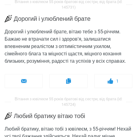
Вітання з ювілеєм 55 років братові від сестри, від брата (id:
145731)
Дорогий і улюблений брате
Дорогий і улюблений брате, вітаю тебе з 55-річчям.
Бажаю не втрачати сил і здоров'я, залишатися
впевненим реалістом з оптимістичним ухилом,
сімейного блага та міцності щастя, міцного кохання
близьких, розуміння, радості та успіхів у всіх справах.
1
Вітання з ювілеєм 55 років братові від сестри, від брата (id:
145724)
Любий братику вітаю тобі
Любий братику, вітаю тобі з ювілеєм, з 55-річчям! Нехай
усі твої бажання здійсняться. Нехай радує міцне