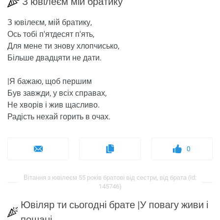
З ювілеєм мій братику
З ювілеєм, мій братику,
Ось тобі п'ятдесят п'ять,
Для мене ти знову хлопчисько,
Більше двадцяти не дати.
|Я бажаю, щоб першим
Був завжди, у всіх справах,
Не хворів і жив щасливо.
Радість нехай горить в очах.
0
Вітання з ювілеєм 55 років братові від сестри, від брата (id:
145746)
Ювіляр ти сьогодні брате |У повагу живи і
пошані