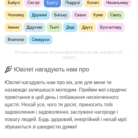
Бабусі
Сестрі
Брату
Подрузі
Колегі
Начальнику
Чоловіку
Дружині
Батьку
Свахе
Куме
Свату
Іменні
Дідусеві
Тьоті
Дяді
Другу
Бухгалтеру
Вчителю
Свекрухи
Вітання з ювілеєм 55 років братові від сестри, від брата (id:
145727)
Ювілеї нагадують нам про
Ювілеї нагадують нам про вік, але для мене ти
назавжди залишишся молодим. Прийми мої сердечні
привітання в цей день і побажання нескінченного
щастя. Нехай усе, чого ти досяг, приносить тобі
задоволення і задоволення, заслужені нагороди і
повагу людей. Будь здоровий, енергійний і нехай мрії
збуваються зі швидкістю думки!