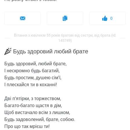
0
Вітання з ювілеєм 55 років братові від сестри, від брата (id:
145749)
Будь здоровий любий брате
Будь здоровий, любий брате,
І нескромно будь багатий,
Будь простим, душею сім'ї,
І плескайся ти в коханні!
Дві п'ятірки, з торжеством,
Багато-багато щастя в дім,
Щоб вистачало всім з лишком,
Будь задоволений, брате, собою.
Про що так мрієш ти!