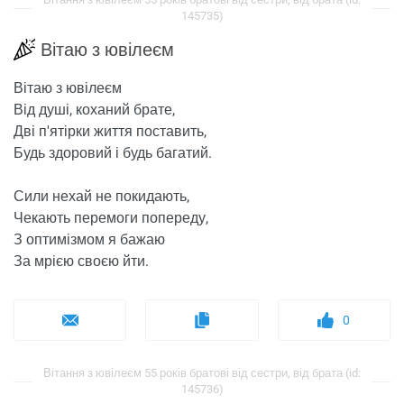
145735)
Вітаю з ювілеєм
Вітаю з ювілеєм
Від душі, коханий брате,
Дві п'ятірки життя поставить,
Будь здоровий і будь багатий.
Сили нехай не покидають,
Чекають перемоги попереду,
З оптимізмом я бажаю
За мрією своєю йти.
0
Вітання з ювілеєм 55 років братові від сестри, від брата (id:
145736)