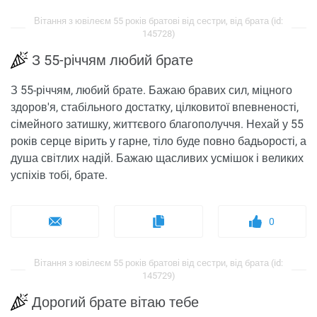
Вітання з ювілеєм 55 років братові від сестри, від брата (id:
145728)
З 55-річчям любий брате
З 55-річчям, любий брате. Бажаю бравих сил, міцного
здоров'я, стабільного достатку, цілковитої впевненості,
сімейного затишку, життєвого благополуччя. Нехай у 55
років серце вірить у гарне, тіло буде повно бадьорості, а
душа світлих надій. Бажаю щасливих усмішок і великих
успіхів тобі, брате.
0
Вітання з ювілеєм 55 років братові від сестри, від брата (id:
145729)
Дорогий брате вітаю тебе