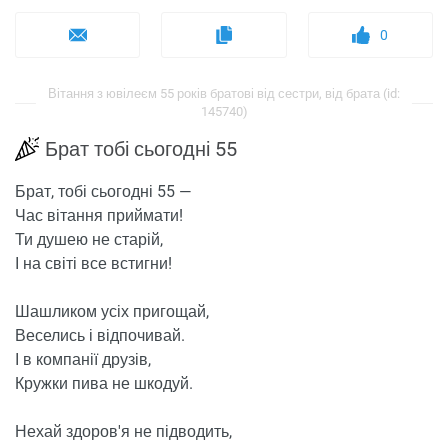
0
Вітання з ювілеєм 55 років братові від сестри, від брата (id:
145740)
Брат тобі сьогодні 55
Брат, тобі сьогодні 55 —
Час вітання приймати!
Ти душею не старій,
І на світі все встигни!
Шашликом усіх пригощай,
Веселись і відпочивай.
І в компанії друзів,
Кружки пива не шкодуй.
Нехай здоров'я не підводить,