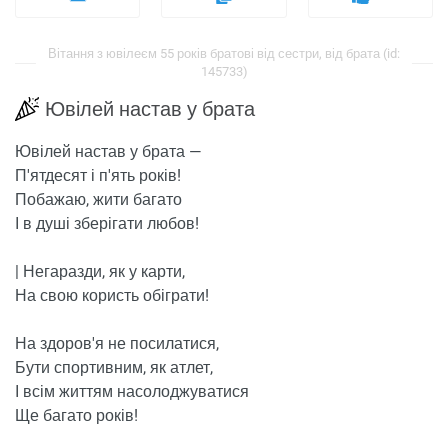
Вітання з ювілеєм 55 років братові від сестри, від брата (id:
145733)
Ювілей настав у брата
Ювілей настав у брата —
П'ятдесят і п'ять років!
Побажаю, жити багато
І в душі зберігати любов!
| Негаразди, як у карти,
На свою користь обіграти!
На здоров'я не посилатися,
Бути спортивним, як атлет,
І всім життям насолоджуватися
Ще багато років!