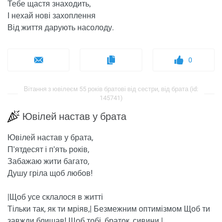
Тебе щастя знаходить,
І нехай нові захоплення
Від життя дарують насолоду.
0
Вітання з ювілеєм 55 років братові від сестри, від брата (id:
145741)
Ювілей настав у брата
Ювілей настав у брата,
П'ятдесят і п'ять років,
Забажаю жити багато,
Душу гріла щоб любов!
|Щоб усе склалося в житті
Тільки так, як ти мріяв,| Безмежним оптимізмом Щоб ти
завжди блищав! Щоб тобі, браток, сивини |