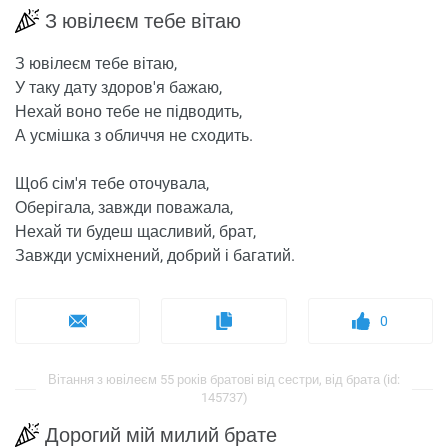
З ювілеєм тебе вітаю
З ювілеєм тебе вітаю,
У таку дату здоров'я бажаю,
Нехай воно тебе не підводить,
А усмішка з обличчя не сходить.
Щоб сім'я тебе оточувала,
Оберігала, завжди поважала,
Нехай ти будеш щасливий, брат,
Завжди усміхнений, добрий і багатий.
0
Вітання з ювілеєм 55 років братові від сестри, від брата (id:
145737)
Дорогий мій милий брате