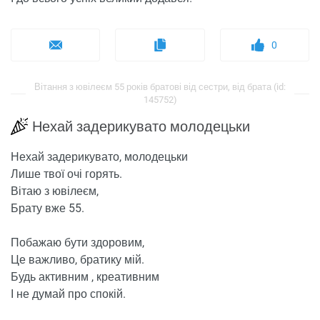
0
Вітання з ювілеєм 55 років братові від сестри, від брата (id:
145752)
Нехай задерикувато молодецьки
Нехай задерикувато, молодецьки
Лише твої очі горять.
Вітаю з ювілеєм,
Брату вже 55.
Побажаю бути здоровим,
Це важливо, братику мій.
Будь активним , креативним
І не думай про спокій.