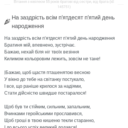
Вітання з ювілеєм 55 років братові від сестри, від брата (id:
145751)
На заздрість всім п'ятдесят п'ятий день
народження
На заздрість всім п'ятдесят п'ятий день народження
Братиня мій, впевнено, зустрічає.
Бажаю, нехай біля ніг твоїх везіння
Килимом кольоровим лежить, зовсім не тане!
|Бажаю, щоб щастя пташенятою весною
У вікно до тебе на світанку постукало,
І все, що раніше крилося за надіями,
Стати дійсністю швидше постаралося!
Щоб був ти стійким, сильним, запальним,
Вчинками геройськими прославився,
Щоб гроші в твою кишеню текли старанно,
І до всього успіх великий додався!