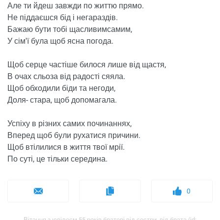
Але ти йдеш завжди по життю прямо.
Не піддаєшся бід і негараздів.
Бажаю бути тобі щасливимсамим,
У сім'ї була щоб ясна погода.
Щоб серце частіше билося лише від щастя,
В очах сльоза від радості сяяла.
Щоб обходили біди та негоди,
Доля- стара, щоб допомагала.
Успіху в різних самих починаннях,
Вперед щоб були рухатися причини.
Щоб втілилися в життя твої мрії.
По суті, це тільки середина.
0
Вітання з ювілеєм 55 років братові від сестри, від брата (id: