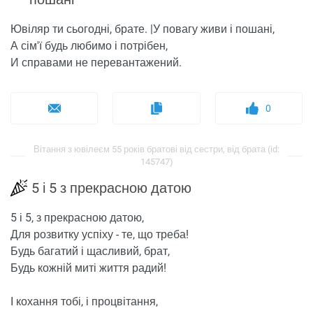
Ювіляр ти сьогодні, брате. |У повагу живи і пошані,
А сім'ї будь любимо і потрібен,
И справами не перевантажений.
0
Вітання з ювілеєм 55 років братові від сестри, від брата (id:
145747)
5 і 5 з прекрасною датою
5 і 5, з прекрасною датою,
Для розвитку успіху - те, що треба!
Будь багатий і щасливий, брат,
Будь кожній миті життя радий!
І кохання тобі, і процвітання,