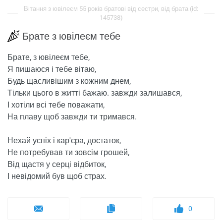
Вітання з ювілеєм 55 років братові від сестри, від брата (id:
145738)
Брате з ювілеєм тебе
Брате, з ювілеєм тебе,
Я пишаюся і тебе вітаю,
Будь щасливішим з кожним днем,
Тільки цього в житті бажаю. завжди залишався,
І хотіли всі тебе поважати,
На плаву щоб завжди ти тримався.
Нехай успіх і кар'єра, достаток,
Не потребував ти зовсім грошей,
Від щастя у серці відбиток,
І невідомий був щоб страх.
0