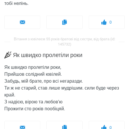
тобі нелінь.
0
Вітання з ювілеєм 55 років братові від сестри, від брата (id:
145732)
Як швидко пролетіли роки
Як швидко пролетіли роки,
Прийшов солідний ювілей.
Забудь, мій брате, про всі негаразди.
Ти ж не старий, став лише мудрішим. сили буде через
край.
З надією, вірою та любов'ю
Прожити сто років пообіцяй.
0