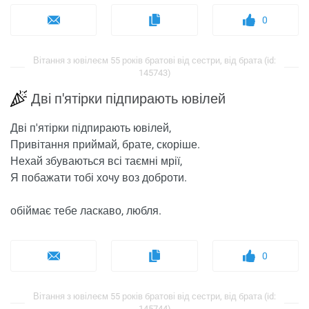
0
Вітання з ювілеєм 55 років братові від сестри, від брата (id:
145743)
Дві п'ятірки підпирають ювілей
Дві п'ятірки підпирають ювілей,
Привітання приймай, брате, скоріше.
Нехай збуваються всі таємні мрії,
Я побажати тобі хочу воз доброти.
обіймає тебе ласкаво, любля.
0
Вітання з ювілеєм 55 років братові від сестри, від брата (id:
145744)