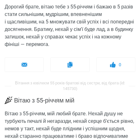
Дорогий брате, вітаю тебе з 55-річчям і бажаю в 5 разів
стати сильнішим, мудрішим, впевненішим
і щасливішим, на 5 множувати свій успіх і всі попередні
досягнення. Братику, нехай у сім'ї буде лад, а в будинку
затишок, нехай у справах чекає успіх і на кожному
фініші — перемога.
0
Вітання з ювілеєм 55 років братові від сестри, від брата (id:
145730)
Вітаю з 55-річчям мій
Вітаю з 55-річчям, мій любий брате. Нехай душу не
турбують печалі й негаразди, нехай серце б'ється рівно,
немов у такт, нехай буде плідним і успішним щодня,
нехай старанно працюватиме і браво відпочиватиме