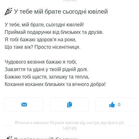
У тебе мій брате сьогодні ювілей
У тебе, мій брате, сьогодні ювілей!
Приймай подарунки від близьких та друзів.
Я тобі бажаю здоров'я на роки,
Що таке вік? Просто нісенітниця.
Чудового везіння бажаю я тобі,
Завзяття та удачі у твоїй рідній долі.
Бажаю тобі щастя, затишку та тепла,
Кохання коханих близьких та вічного добра!
0
Вітання з ювілеєм 55 років братові від сестри, від брата (id:
145745)