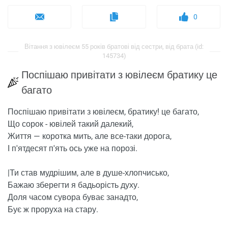
0
Вітання з ювілеєм 55 років братові від сестри, від брата (id:
145734)
Поспішаю привітати з ювілеєм братику це
багато
Поспішаю привітати з ювілеєм, братику! це багато,
Що сорок - ювілей такий далекий,
Життя — коротка мить, але все-таки дорога,
І п'ятдесят п'ять ось уже на порозі.
|Ти став мудрішим, але в душе-хлопчисько,
Бажаю зберегти я бадьорість духу.
Доля часом сувора буває занадто,
Бує ж проруха на стару.