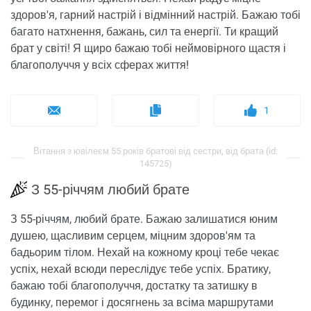
здоров'я, гарний настрій і відмінний настрій. Бажаю тобі
багато натхнення, бажань, сил та енергії. Ти кращий
брат у світі! Я щиро бажаю тобі неймовірного щастя і
благополуччя у всіх сферах життя!
1
Вітання з ювілеєм 55 років братові від сестри, від брата (id:
145725)
З 55-річчям любий брате
З 55-річчям, любий брате. Бажаю залишатися юним
душею, щасливим серцем, міцним здоров'ям та
бадьорим тілом. Нехай на кожному кроці тебе чекає
успіх, нехай всюди переслідує тебе успіх. Братику,
бажаю тобі благополуччя, достатку та затишку в
будинку, перемог і досягнень за всіма маршрутами