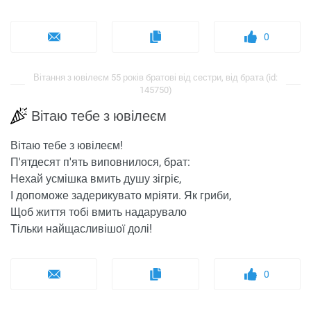
0
Вітання з ювілеєм 55 років братові від сестри, від брата (id:
145750)
Вітаю тебе з ювілеєм
Вітаю тебе з ювілеєм!
П'ятдесят п'ять виповнилося, брат:
Нехай усмішка вмить душу зігріє,
І допоможе задерикувато мріяти. Як гриби,
Щоб життя тобі вмить надарувало
Тільки найщасливішої долі!
0