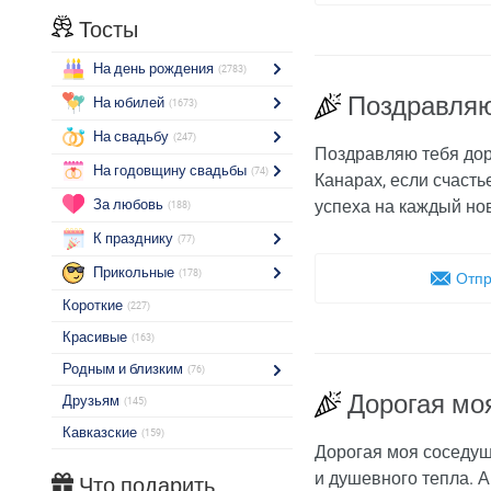
Тосты
На день рождения
(2783)
Поздравляю
На юбилей
(1673)
На свадьбу
(247)
Поздравляю тебя доро
На годовщину свадьбы
(74)
Канарах, если счасть
За любовь
успеха на каждый но
(188)
К празднику
(77)
Прикольные
(178)
Отпр
Короткие
(227)
Красивые
(163)
Родным и близким
(76)
Дорогая мо
Друзьям
(145)
Кавказские
(159)
Дорогая моя соседуш
и душевного тепла. А
Что подарить