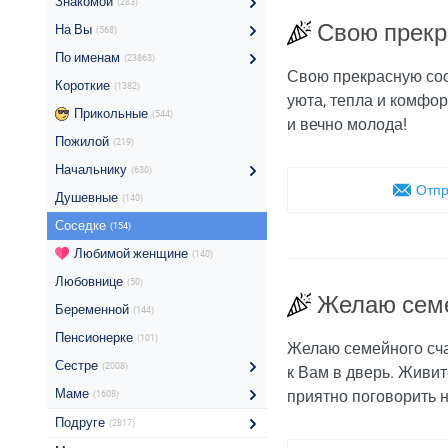
Знакомой
(283)
Свою прекр
На Вы
(568)
По именам
(23863)
Свою прекрасную сос
Короткие
(1382)
уюта, тепла и комфор
Прикольные
(544)
и вечно молода!
Пожилой
(219)
Начальнику
(630)
Отпр
Душевные
(140)
Соседке
(154)
Любимой женщине
(140)
Любовнице
(50)
Желаю семе
Беременной
(144)
Пенсионерке
(101)
Желаю семейного счас
Сестре
(2008)
к Вам в дверь. Живит
Маме
приятно поговорить 
(1608)
Подруге
(2817)