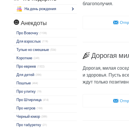
благополучия.
На день рождения
Анекдоты
Отпр
Про Вовочку
(1106)
Для взрослых
(119)
Тупые но смешные
(534)
Дорогая ми
Короткие
(249)
Про евреев
(1322)
Дорогая, милая сосед
и здоровья. Пусть вс
Для детей
(396)
ждут только позитив
Пошлые
(464)
Про улитку
(19)
Про Штирлица
(414)
Отпр
Про негров
(168)
Черный юмор
(389)
Про табуретку
(21)