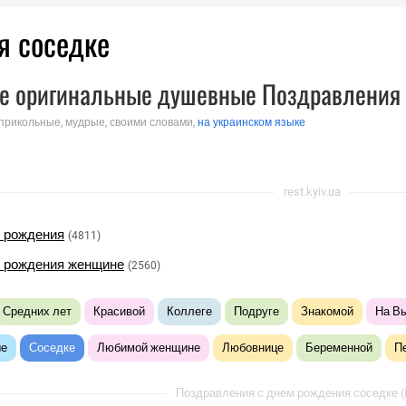
я соседке
е оригинальные душевные Поздравления 
 прикольные, мудрые, своими словами,
на украинском языке
rest.kyiv.ua
 рождения
(4811)
м рождения женщине
(2560)
Средних лет
Красивой
Коллеге
Подруге
Знакомой
На В
ые
Соседке
Любимой женщине
Любовнице
Беременной
П
Поздравления с днем рождения соседке (i