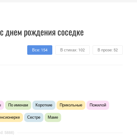
с днем рождения соседке
Все: 154
В стихах: 102
В прозе: 52
ы
По именам
Короткие
Прикольные
Пожилой
енсионерке
Сестре
Маме
d: 5888)