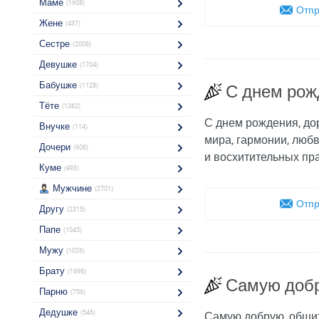
Маме
(1608)
Отпр
Жене
(437)
Сестре
(2008)
Девушке
(1704)
Бабушке
(1128)
С днем рож
Тёте
(1362)
С днем рождения, дор
Внучке
(114)
мира, гармонии, люб
Дочери
(608)
и восхитительных пра
Куме
(493)
Мужчине
(2701)
Отпр
Другу
(2315)
Папе
(1045)
Мужу
(1026)
Брату
(1696)
Самую доб
Парню
(756)
Дедушке
(546)
Самую добрую, общит