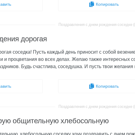
авить
Копировать
Поздравления с днем рождения соседке (i
дения дорогая
огая соседка! Пусть каждый день приносит с собой везение
ви и процветания во всех делах. Желаю также интересных 
здников. Будь счастлива, соседушка. И пусть твои желания
авить
Копировать
Поздравления с днем рождения соседке (i
рую общительную хлебосольную
ельную, хлебосольную соседку хочу поздравить с днем рож