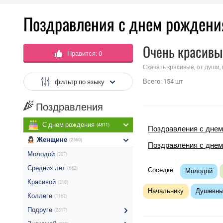
Поздравления с днем рождени
Очень красивы
Нравится:
0
Скачать красивые, от души,
Всего:
154
шт
фильтр по языку
Поздравления
С днем рождения
(4811)
Поздравления с днем
Женщине
(2560)
Поздравления с дне
Молодой
(307)
Средних лет
(662)
Соседке
Молодой
Красивой
(218)
Начальнику
Душевн
Коллеге
(1162)
Подруге
(2817)