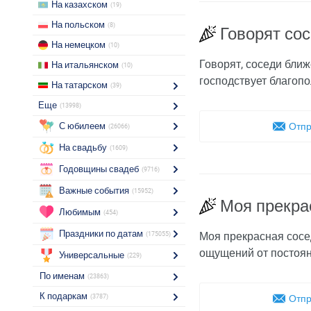
На казахском
(19)
На польском
(8)
Говорят со
На немецком
(10)
Говорят, соседи ближ
На итальянском
(10)
господствует благоп
На татарском
(39)
Еще
(13998)
С юбилеем
Отпр
(26066)
На свадьбу
(1609)
Годовщины свадеб
(9716)
Важные события
(15952)
Моя прекра
Любимым
(454)
Праздники по датам
Моя прекрасная сосе
(175055)
ощущений от постоян
Универсальные
(229)
По именам
(23863)
К подаркам
(3787)
Отпр