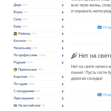
всю твою жизнь, сох
Дяде
(595)
и поражать непосредс
Внуку
(96)
Сыну
(533)
Куму
(299)
Отпр
Ребенку
(219)
Коллеге
(792)
Начальнику
(890)
Нет на свет
По профессиям
(18145)
Родным
(9134)
Нет на свете ничего 
Прикольные
(581)
пахнет. Пусть гости 
Короткие
(2408)
дорогая соседка!
По годам
(6924)
С опозданием
(333)
Отпр
Приглашения
(154)
На английском
(74)