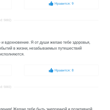
Нравится:
9
d: 5882)
 и вдохновение. Я от души желаю тебе здоровья,
событий в жизни, незабываемых путешествий
 исполняются.
Нравится:
8
d: 5883)
дения! Желаю тебе быть энергичной и позитивной