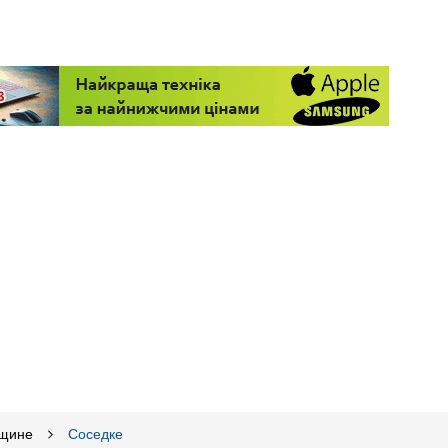
щине
Соседке