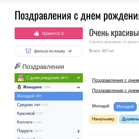
Поздравления с днем рожден
Очень красивы
Нравится:
0
Скачать красивые, от души,
Всего:
307
шт
фильтр по языку
Поздравления
С днем рождения
(4811)
Поздравления с днем
Женщине
(2560)
Поздравления с дне
Молодой
(307)
Средних лет
(662)
Молодой
Молодой
Красивой
(218)
Начальнику
Душевн
Коллеге
(1162)
Подруге
(2817)