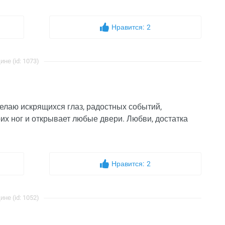
Нравится:
2
е (id: 1073)
лаю искрящихся глаз, радостных событий,
оих ног и открывает любые двери. Любви, достатка
Нравится:
2
е (id: 1052)