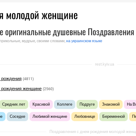
ия молодой женщине
е оригинальные душевные Поздравления
 прикольные, мудрые, своими словами,
на украинском языке
rest.kyiv.ua
 рождения
(4811)
м рождения женщине
(2560)
Средних лет
Красивой
Коллеге
Подруге
Знакомой
На В
ые
Соседке
Любимой женщине
Любовнице
Беременной
П
Поздравления с днем рождения молодой женщин