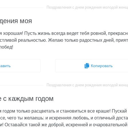
Поздравления с днем рождения молодой женщин
дения моя
 хорошая! Пусть жизнь всегда ведет тебя ровной, прекрас
астливой реальностью. Желаю только радостных дней, прия
побед!
авить
Копировать
Поздравления с днем рождения молодой женщин
 с каждым годом
годом только расцветать и становиться все краше! Пускай 
все, чего ты желаешь: и искренняя любовь, и отличный дост
! Оставайся такой же доброй, искренней и очаровательной 