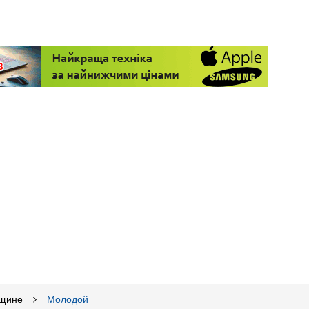
щине
Молодой