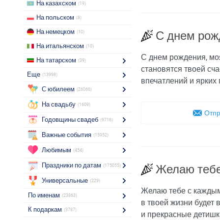
На казахском
(19)
На польском
(8)
На немецком
С днем рож
(10)
На итальянском
(10)
С днем рождения, моя
На татарском
(39)
становятся твоей сч
Еще
(13998)
впечатлений и ярких 
С юбилеем
(26066)
На свадьбу
(1609)
Отпр
Годовщины свадеб
(9716)
Важные события
(15952)
Любимым
(454)
Праздники по датам
Желаю тебе
(175055)
Универсальные
(229)
Желаю тебе с каждым 
По именам
(23863)
в твоей жизни будет 
К подаркам
(3787)
и прекрасные детишки