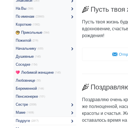
Знакомой
(283)
Пусть твоя 
На Вы
(568)
По именам
(23863)
Пусть твоя жизнь буд
Короткие
(1382)
вдохновение, счасть
Прикольные
(544)
рождения!
Пожилой
(219)
Начальнику
(630)
Отпр
Душевные
(140)
Соседке
(154)
Любимой женщине
(140)
Любовнице
(50)
Поздравляю
Беременной
(144)
Пенсионерке
(101)
Поздравляю очень кр
Сестре
(2008)
же полноценной, нас
Маме
красоты и счастья. Ж
(1608)
оставалось время на
Подруге
(2817)