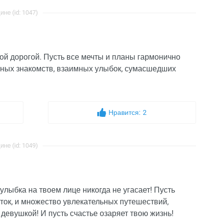
е (id: 1047)
ной дорогой. Пусть все мечты и планы гармонично
тных знакомств, взаимных улыбок, сумасшедших
Нравится:
2
е (id: 1049)
улыбка на твоем лице никогда не угасает! Пусть
аток, и множество увлекательных путешествий,
девушкой! И пусть счастье озаряет твою жизнь!