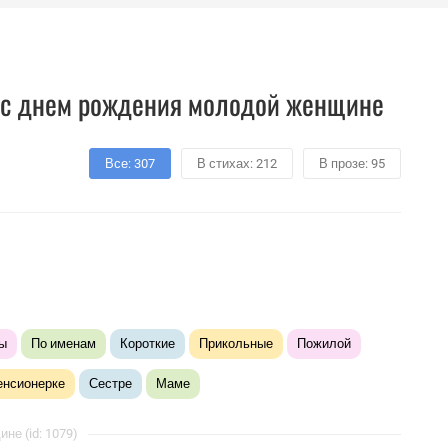
 с днем рождения молодой женщине
Все: 307
В стихах: 212
В прозе: 95
ы
По именам
Короткие
Прикольные
Пожилой
енсионерке
Сестре
Маме
е (id: 1079)