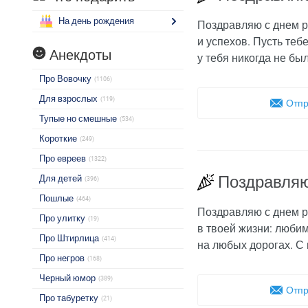
На день рождения
Поздравляю с днем р
и успехов. Пусть теб
Анекдоты
у тебя никогда не бы
Про Вовочку
(1106)
Для взрослых
(119)
Отпр
Тупые но смешные
(534)
Короткие
(249)
Про евреев
(1322)
Поздравляю
Для детей
(396)
Пошлые
(464)
Поздравляю с днем р
Про улитку
(19)
в твоей жизни: любим
Про Штирлица
(414)
на любых дорогах. С
Про негров
(168)
Черный юмор
(389)
Отпр
Про табуретку
(21)