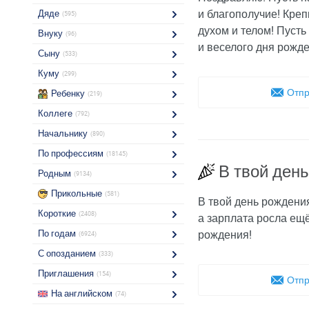
и благополучие! Креп
Дяде
(595)
духом и телом! Пусть
Внуку
(96)
и веселого дня рожде
Сыну
(533)
Куму
(299)
Отпр
Ребенку
(219)
Коллеге
(792)
Начальнику
(890)
По профессиям
(18145)
В твой ден
Родным
(9134)
Прикольные
(581)
В твой день рождени
Короткие
(2408)
а зарплата росла ещ
По годам
рождения!
(6924)
С опозданием
(333)
Приглашения
(154)
Отпр
На английском
(74)