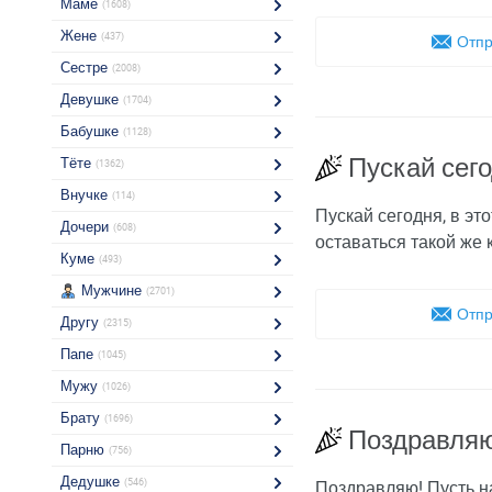
Маме
(1608)
Жене
(437)
Отпр
Сестре
(2008)
Девушке
(1704)
Бабушке
(1128)
Пускай сего
Тёте
(1362)
Внучке
(114)
Пускай сегодня, в эт
Дочери
(608)
оставаться такой же 
Куме
(493)
Мужчине
(2701)
Отпр
Другу
(2315)
Папе
(1045)
Мужу
(1026)
Брату
(1696)
Поздравляю
Парню
(756)
Дедушке
(546)
Поздравляю! Пусть на