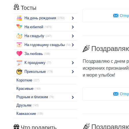
Тосты
Отпр
На день рождения
(2783)
На юбилей
(1673)
На свадьбу
(247)
На годовщину свадьбы
(74)
Поздравляю
За любовь
(188)
Поздравляю с днем р
К празднику
(77)
искренних признаний,
Прикольные
(178)
и море улыбок!
Короткие
(227)
Красивые
(163)
Отпр
Родным и близким
(76)
Друзьям
(145)
Кавказские
(159)
Поздравляю
Что подарить