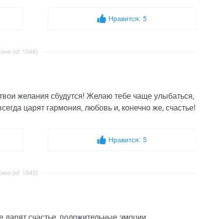
Нравится:
5
е (id: 1048)
е твои желания сбудутся! Желаю тебе чаще улыбаться,
сегда царят гармония, любовь и, конечно же, счастье!
Нравится:
5
е (id: 1045)
ые дарят счастье, положительные эмоции