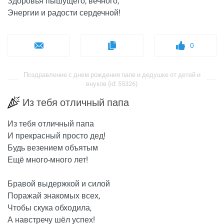
Здоровья пышущего, вечного,
Энергии и радости сердечной!
0
Поздравление с днем рождения папе и дедушке от детей и
внуков (id: 55326)
Из тебя отличный папа
Из тебя отличный папа
И прекрасный просто дед!
Будь везением объятым
Ещё много-много лет!
Бравой выдержкой и силой
Поражай знакомых всех,
Чтобы скука обходила,
А навстречу шёл успех!