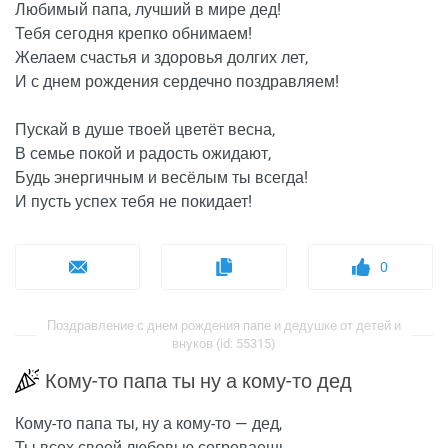
Любимый папа, лучший в мире дед!
Тебя сегодня крепко обнимаем!
Желаем счастья и здоровья долгих лет,
И с днем рождения сердечно поздравляем!
Пускай в душе твоей цветёт весна,
В семье покой и радость ожидают,
Будь энергичным и весёлым ты всегда!
И пусть успех тебя не покидает!
0
Поздравление с днем рождения папе и дедушке от детей и
внуков (id: 55315)
Кому-то папа ты ну а кому-то дед
Кому-то папа ты, ну а кому-то — дед,
Ты всех своей любовью согреваешь,