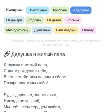
И дедушке
Прикольные
Короткие
И дедушке
От дочери
От дочек
От детей
От сына
Многодетному
Душевные
Папе подруги
Отчиму
Поздравление с днем рождения папе и дедушке от детей и
внуков (id: 55314)
Дедушка и милый папа
Дедушка и милый папа,
С днем рождения тебя,
Всем семейством нашим в сборе
Поздравляем мы любя!
Будь здоровым, энергичным,
Никогда не унывай,
Мы тебя всем сердцем любим,