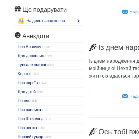
Що подарувати
Наді
На день народження
Анекдоти
Із днем ​​н
Про Вовочку
(1106)
Для дорослих
(119)
Із днем ​​народження
Тупі але смішні
(534)
мрійницею! Нехай тво
Короткі
(249)
житті складається га
Про євреїв
(1322)
Для дітей
(396)
Наді
Пошлі
(464)
Про равлика
(19)
Про Штирліца
(414)
Про негрів
(168)
Ось тобі вже
Чорний гумор
(389)