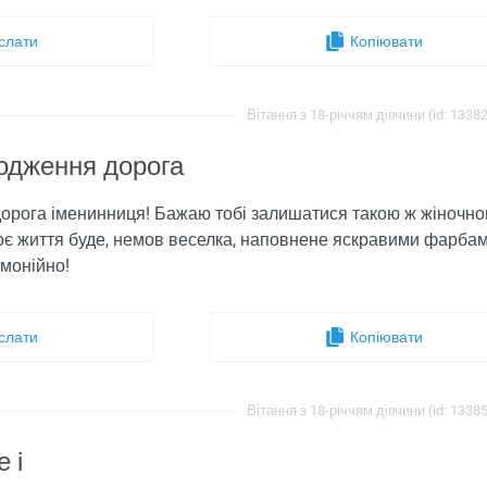
слати
Копіювати
Вітання з 18-річчям дівчини (id: 1338
ародження дорога
 дорога іменинниця! Бажаю тобі залишатися такою ж жіночн
є життя буде, немов веселка, наповнене яскравими фарбами
рмонійно!
слати
Копіювати
Вітання з 18-річчям дівчини (id: 1338
 і