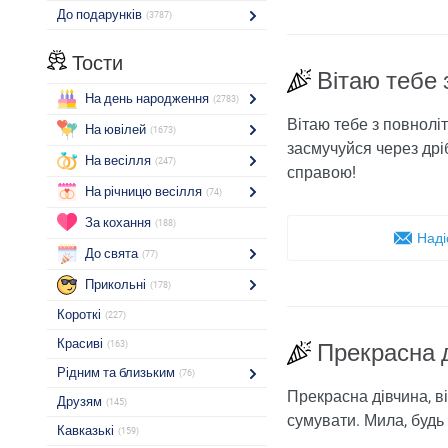
До подарунків
(3787)
Тости
Вітаю тебе 
На день народження
(2783)
Вітаю тебе з повнолі
На ювілей
(1673)
засмучуйся через дрі
На весілля
(247)
справою!
На річницю весілля
(74)
За кохання
(188)
Наді
До свята
(77)
Прикольні
(178)
Короткі
(227)
Красиві
(163)
Прекрасна д
Рідним та близьким
(76)
Прекрасна дівчина, в
Друзям
(145)
сумувати. Мила, будь
Кавказькі
(159)