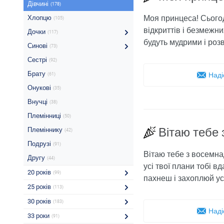
Дівчині
(178)
Моя принцеса! Сьогодн
Хлопцю
(105)
відкриттів і безмежни
Дочки
(117)
будуть мудрими і розв
Синові
(73)
Сестрі
(92)
Брату
Наді
(61)
Онукові
(35)
Внучці
(38)
Племінниці
(50)
Вітаю тебе
Племіннику
(42)
Подрузі
(91)
Вітаю тебе з восемна
Другу
(44)
усі твої плани тобі в
20 років
(99)
пахнеш і захоплюй ус
25 років
(113)
30 років
(183)
Наді
33 роки
(91)