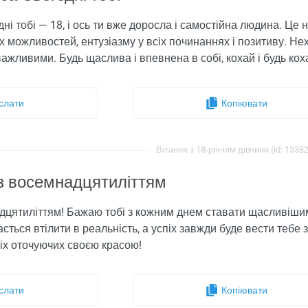
і тобі — 18, і ось ти вже доросла і самостійна людина. Це 
х можливостей, ентузіазму у всіх починаннях і позитиву. Неха
ажливими. Будь щаслива і впевнена в собі, кохай і будь кох
слати
Копіювати
Вітання з 18-річчям дівчини (id: 1338
 з восемнадцятиліттям
дцятиліттям! Бажаю тобі з кожним днем ​​ставати щасливішим
дасться втілити в реальність, а успіх завжди буде вести теб
іх оточуючих своєю красою!
слати
Копіювати