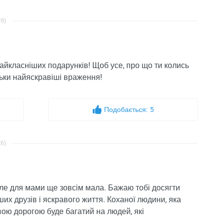
39)
айкласніших подарунків! Щоб усе, про що ти колись
льки найяскравіші враження!
Подобається:
5
26)
 але для мами ще зовсім мала. Бажаю тобі досягти
ших друзів і яскравого життя. Коханої людини, яка
вою дорогою буде багатий на людей, які