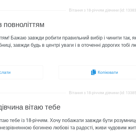
Вітання з 18-річчям дівчини (id: 1338
з повноліттям
ттям! Бажаю завжди робити правильний вибір і чинити так, як
бниці, завжди будь в центрі уваги і в оточенні дорогих тобі
слати
Копіювати
Вітання з 18-річчям дівчини (id: 1338
івчина вітаю тебе
ітаю тебе із 18-річчям. Хочу побажати завжди бути розумнице
 незрівнянною богинею любові та радості, живи чудовим жи