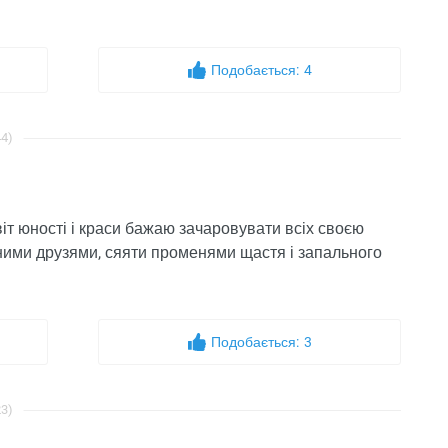
Подобається:
4
44)
квіт юності і краси бажаю зачаровувати всіх своєю
ними друзями, сяяти променями щастя і запального
Подобається:
3
23)