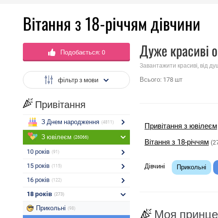
Вітання з 18-річчям дівчини
Дуже красиві о
Подобається:
0
Завантажити красиві, від ду
Всього:
178
шт
фільтр з мови
Привітання
З Днем народження
(4811)
Привітання з ювілеєм
З ювілеєм
(26066)
Вітання з 18-річчям
(2
10 років
(91)
15 років
Дівчині
(115)
Прикольні
16 років
(122)
18 років
(273)
Прикольні
(98)
Моя принце