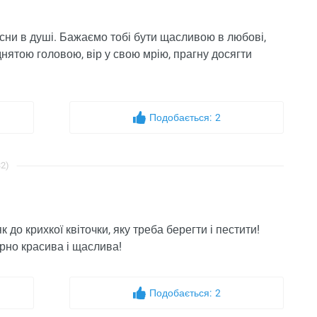
весни в душі. Бажаємо тобі бути щасливою в любові,
іднятою головою, вір у свою мрію, прагну досягти
Подобається:
2
32)
 до крихкої квіточки, яку треба берегти і пестити!
ірно красива і щаслива!
Подобається:
2