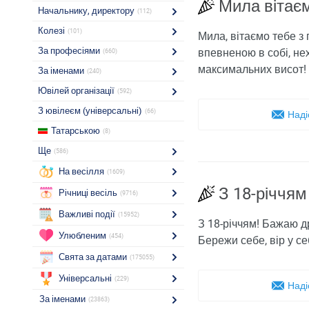
Мила вітаєм
Начальнику, директору
(112)
Колезі
(101)
Мила, вітаємо тебе з 
За професіями
впевненою в собі, нех
(660)
максимальних висот!
За іменами
(240)
Ювілей організації
(592)
З ювілеєм (універсальні)
(66)
Наді
Татарською
(8)
Ще
(586)
На весілля
(1609)
З 18-річчя
Річниці весіль
(9716)
Важливі події
(15952)
З 18-річчям! Бажаю др
Улюбленим
(454)
Бережи себе, вір у се
Свята за датами
(175055)
Універсальні
(229)
Наді
За іменами
(23863)