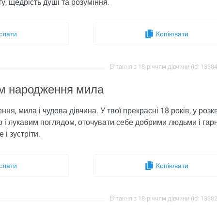
, щедрість душі та розуміння.
слати
Копіювати
Вітання з 18-річчям дівчини (id: 1338
ем народження мила
ня, мила і чудова дівчина. У твої прекрасні 18 років, у роз
 і лукавим поглядом, оточувати себе добрими людьми і гар
 і зустріти.
слати
Копіювати
Вітання з 18-річчям дівчини (id: 1338