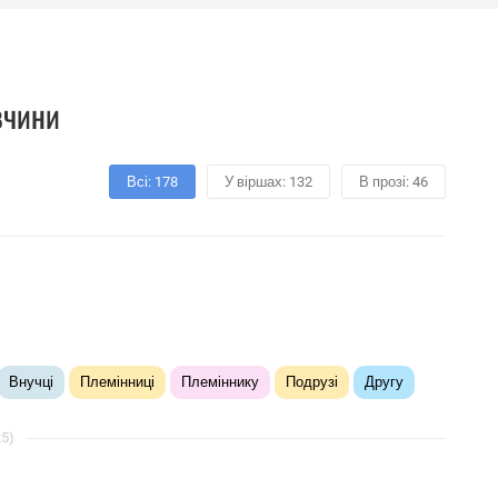
вчини
Всі: 178
У віршах: 132
В прозі: 46
Внучці
Племінниці
Племіннику
Подрузі
Другу
25)