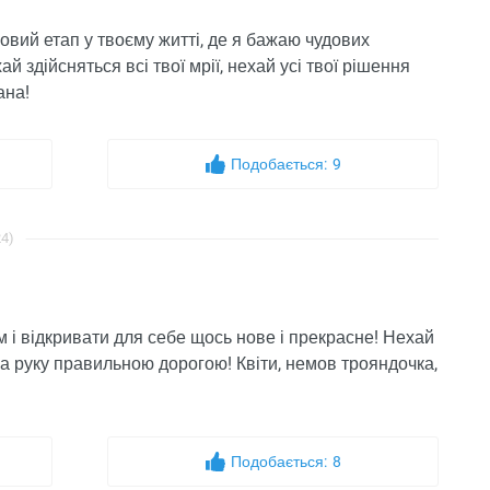
новий етап у твоєму житті, де я бажаю чудових
й здійсняться всі твої мрії, нехай усі твої рішення
ана!
Подобається:
9
24)
 і відкривати для себе щось нове і прекрасне! Нехай
е за руку правильною дорогою! Квіти, немов трояндочка,
Подобається:
8