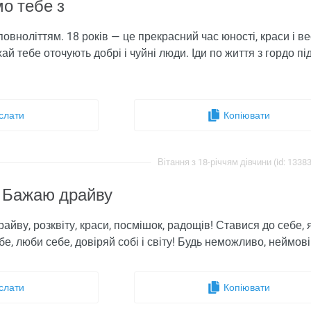
о тебе з
повноліттям. 18 років — це прекрасний час юності, краси і 
ай тебе оточують добрі і чуйні люди. Іди по життя з гордо п
слати
Копіювати
Вітання з 18-річчям дівчини (id: 1338
м Бажаю драйву
айву, розквіту, краси, посмішок, радощів! Ставися до себе, як
бе, люби себе, довіряй собі і світу! Будь неможливо, неймов
слати
Копіювати