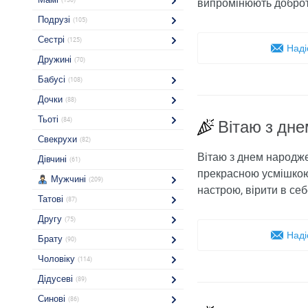
(130)
випромінюють доброту
Подрузі
(105)
Сестрі
(125)
Наді
Дружині
(70)
Бабусі
(108)
Дочки
(88)
Тьоті
(84)
Вітаю з дн
Свекрухи
(82)
Вітаю з днем народжен
Дівчині
(61)
прекрасною усмішкою
Мужчині
(209)
настрою, вірити в себе
Татові
(87)
Другу
(75)
Наді
Брату
(90)
Чоловіку
(114)
Дідусеві
(89)
Синові
(86)