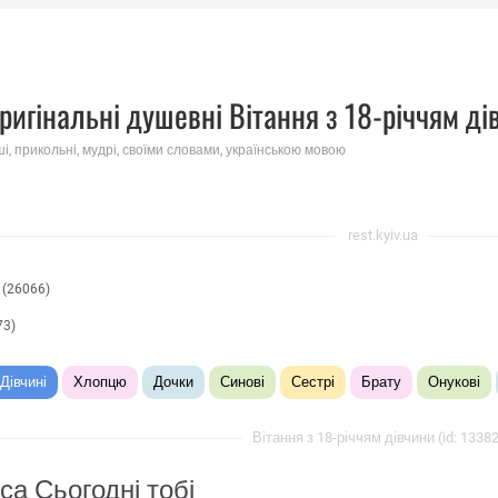
ригінальні душевні Вітання з 18-річчям ді
ші, прикольні, мудрі, своїми словами, українською мовою
rest.kyiv.ua
(26066)
73)
Дівчині
Хлопцю
Дочки
Синові
Сестрі
Брату
Онукові
Вітання з 18-річчям дівчини (id: 1338
са Сьогодні тобі