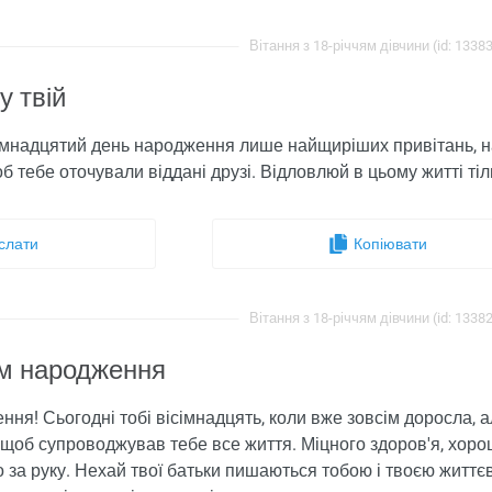
Вітання з 18-річчям дівчини (id: 1338
у твій
сімнадцятий день народження лише найщиріших привітань, н
об тебе оточували віддані друзі. Відловлюй в цьому житті ті
слати
Копіювати
Вітання з 18-річчям дівчини (id: 1338
м ​​народження
ження! Сьогодні тобі вісімнадцять, коли вже зовсім доросла,
х щоб супроводжував тебе все життя. Міцного здоров'я, хоро
 за руку. Нехай твої батьки пишаються тобою і твоєю життє