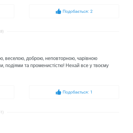
Подобається:
2
28)
ою, веселою, доброю, неповторною, чарівною
, подіями та променистістю! Нехай все у твоєму
Подобається:
1
51)