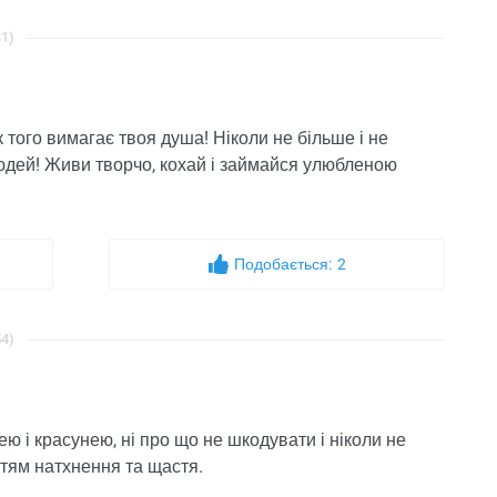
31)
 того вимагає твоя душа! Ніколи не більше і не
 людей! Живи творчо, кохай і займайся улюбленою
Подобається:
2
54)
ю і красунею, ні про що не шкодувати і ніколи не
ттям натхнення та щастя.