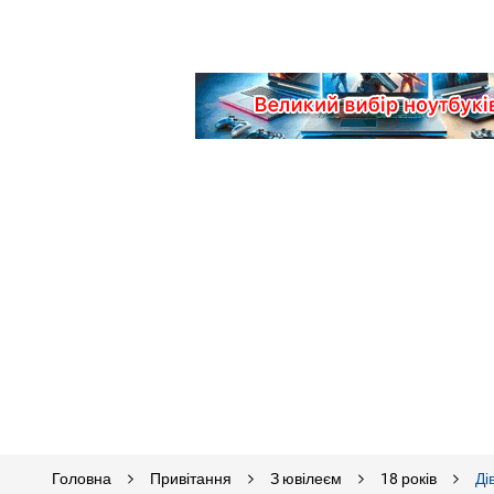
Головна
Привітання
З ювілеєм
18 років
Ді