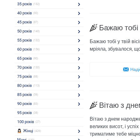
35 років
(132)
40 років
(90)
45 років
(87)
Бажаю тобі 
50 років
(140)
55 років
Бажаю тобі у твій ві
(132)
мріяла, збувалося, щ
60 років
(156)
65 років
(90)
70 років
(130)
Наді
75 років
(88)
80 років
(113)
85 років
(59)
Вітаю з дне
90 років
(83)
95 років
(38)
Вітаю з днем ​​народ
100 років
(27)
великих висот, і успі
Жінці
(426)
триматиме тебе міцно
Мамі