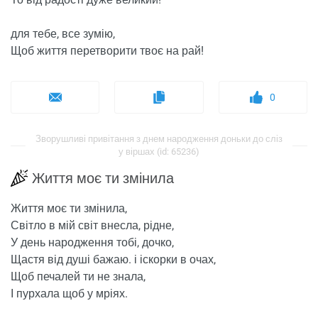
для тебе, все зумію,
Щоб життя перетворити твоє на рай!
0
Зворушливі привітання з днем ​​народження доньки до сліз
у віршах (id: 65236)
Життя моє ти змінила
Життя моє ти змінила,
Світло в мій світ внесла, рідне,
У день народження тобі, дочко,
Щастя від душі бажаю. і іскорки в очах,
Щоб печалей ти не знала,
І пурхала щоб у мріях.