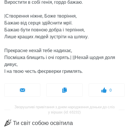
Виростити в собі генія, гордо бажаю.
|Створення ніжне, Боже творіння,
Бажаю від серця здійснити мрії.
Бажаю бути повною добра і терпіння,
Лише кращих людей зустріти на шляху.
Прекрасне нехай тебе надихає,
Посмішка блищить і очі горять.| ||Нехай щодня доля
дивує,
І на твою честь феєрверки гримлять.
0
Зворушливі привітання з днем ​​народження доньки до сліз
у віршах (id: 65232)
Ти світ собою освітила