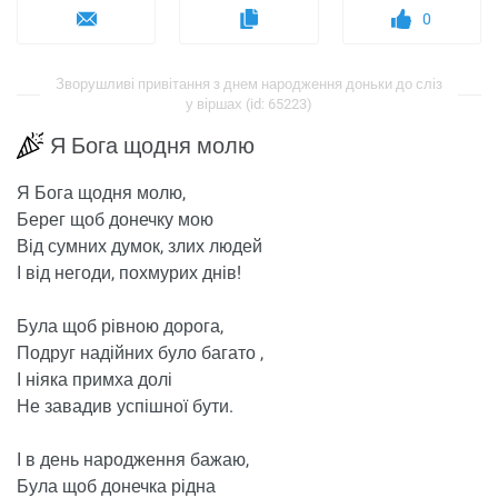
0
Зворушливі привітання з днем ​​народження доньки до сліз
у віршах (id: 65223)
Я Бога щодня молю
Я Бога щодня молю,
Берег щоб донечку мою
Від сумних думок, злих людей
І від негоди, похмурих днів!
Була щоб рівною дорога,
Подруг надійних було багато ,
І ніяка примха долі
Не завадив успішної бути.
І в день народження бажаю,
Була щоб донечка рідна