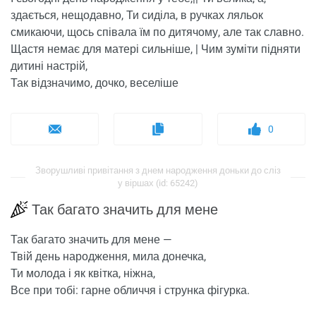
здається, нещодавно, Ти сиділа, в ручках ляльок
смикаючи, щось співала їм по дитячому, але так славно.
Щастя немає для матері сильніше, | Чим зуміти підняти
дитині настрій,
Так відзначимо, дочко, веселіше
0
Зворушливі привітання з днем ​​народження доньки до сліз
у віршах (id: 65242)
Так багато значить для мене
Так багато значить для мене —
Твій день народження, мила донечка,
Ти молода і як квітка, ніжна,
Все при тобі: гарне обличчя і струнка фігурка.