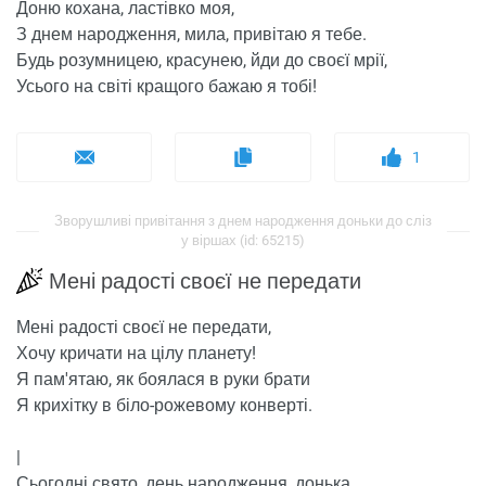
Доню кохана, ластівко моя,
З днем ​​народження, мила, привітаю я тебе.
Будь розумницею, красунею, йди до своєї мрії,
Усього на світі кращого бажаю я тобі!
1
Зворушливі привітання з днем ​​народження доньки до сліз
у віршах (id: 65215)
Мені радості своєї не передати
Мені радості своєї не передати,
Хочу кричати на цілу планету!
Я пам'ятаю, як боялася в руки брати
Я крихітку в біло-рожевому конверті.
|
Сьогодні свято, день народження, донька.