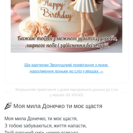
Ще картинки Зворушливі привітання з днем ​​
народження доньки до сліз у віршах →
Зворушливі привітання з днем ​​народження доньки до сліз
у віршах (id: 65243)
Моя мила Донечко ти моє щастя
Моя мила Донечко, ти моє щастя,
З тобою забуваються, життя напасти,
Твій дзвінкий сміх, немов відрада,