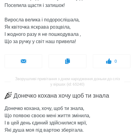
Поселила щастя і затишок!
Виросла велика і подорослішала,
Як квіточка яскрава розцвіла,
І жодного разу я не пошкодувала ,
Що за ручку у світ наш привела!
0
Зворушливі привітання з днем ​​народження доньки до сліз
у віршах (id: 65240)
Донечко кохана хочу щоб ти знала
Донечко кохана, хочу, щоб ти знала,
Що появою своєю мені життя змінила,
І в цей день єдиний здійснилися мрії,
Які душа моя під вартою зберігала.