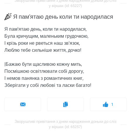
Зворушливі привітання з днем ​​народження доньки до сліз
у віршах (id: 65227)
Я пам'ятаю день коли ти народилася
Я пам'ятаю день, коли ти народилася,
Була кричущим, маленьким грудочкою,
І крізь роки не рветься наш зв'язок,
Люблю тебе сильніше життя, дочко!
|Бажаю бути щасливою кожну мить,
Посмішкою освітлювати собі дорогу,
І немов панянка з романтичних книг,
Зберігати у собі любові та ласки багато!
1
Зворушливі привітання з днем ​​народження доньки до сліз
у віршах (id: 65257)