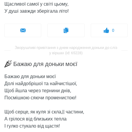
Щасливої ​​самої у світі цьому,
У душі завжди зберігала літо!
0
Зворушливі привітання з днем ​​народження доньки до сліз
у віршах (id: 65228)
Бажаю для доньки моєї
Бажаю для доньки моєї
Долі найдобрішої та найчистішої,
Щоб йшла через тернини днів,
Посмішкою сяючи променистою!
Щоб серце, як куля зі скла,|| частини,
А грілося від близьких тепла
І гулко стукало від щастя!