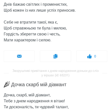
Днів бажаю світлих і променистих,
Щоб кожен із них лише успіх приносив.
Себе не втратити такої, яка є,
Щоб справжньою ти була і милою,
Гордість зберегти свою і честь,
Мати характером і силою.
0
Зворушливі привітання з днем ​​народження доньки до сліз
у віршах (id: 65231)
Дочка скарб мій діамант
Дочка, скарб, мій діамант,
Тебе з днем ​​народження я вітаю!
Ти досконалість, ти чудовий талант,