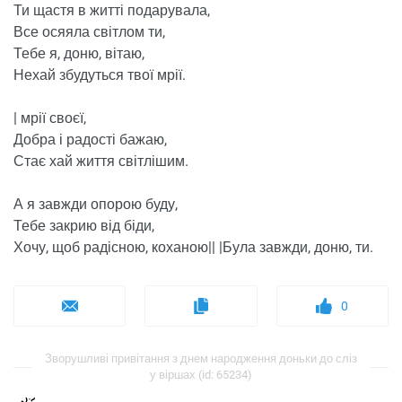
Ти щастя в житті подарувала,
Все осяяла світлом ти,
Тебе я, доню, вітаю,
Нехай збудуться твої мрії.
| мрії своєї,
Добра і радості бажаю,
Стає хай життя світлішим.
А я завжди опорою буду,
Тебе закрию від біди,
Хочу, щоб радісною, коханою|| |Була завжди, доню, ти.
0
Зворушливі привітання з днем ​​народження доньки до сліз
у віршах (id: 65234)