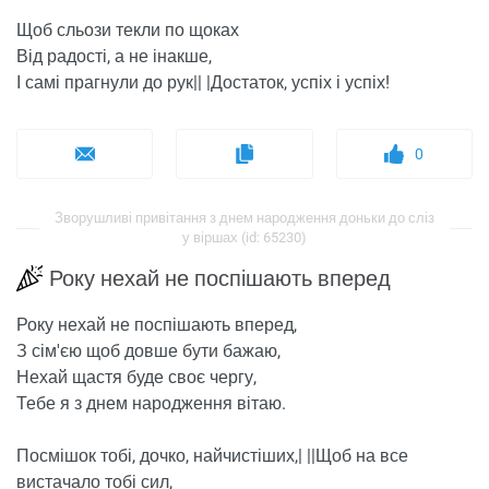
Щоб сльози текли по щоках
Від радості, а не інакше,
І самі прагнули до рук|| |Достаток, успіх і успіх!
0
Зворушливі привітання з днем ​​народження доньки до сліз
у віршах (id: 65230)
Року нехай не поспішають вперед
Року нехай не поспішають вперед,
З сім'єю щоб довше бути бажаю,
Нехай щастя буде своє чергу,
Тебе я з днем ​​народження вітаю.
Посмішок тобі, дочко, найчистіших,| ||Щоб на все
вистачало тобі сил,