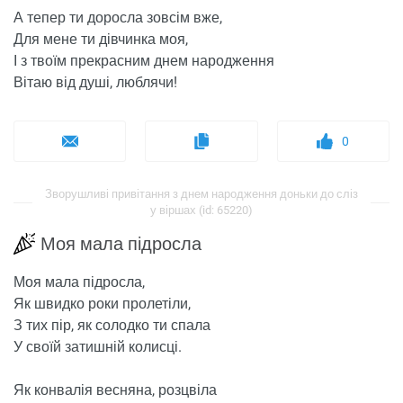
А тепер ти доросла зовсім вже,
Для мене ти дівчинка моя,
І з твоїм прекрасним днем ​​народження
Вітаю від душі, люблячи!
0
Зворушливі привітання з днем ​​народження доньки до сліз
у віршах (id: 65220)
Моя мала підросла
Моя мала підросла,
Як швидко роки пролетіли,
З тих пір, як солодко ти спала
У своїй затишній колисці.
Як конвалія весняна, розцвіла