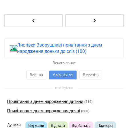
Листівки Зворушливі привітання з днем ​​
народження доньки до сліз (100)
Всього:
92
шт
Всі: 100
У віршах: 92
В прозі: 8
rest.kyiv.ua
Привітання з днем ​​народження дитини
(219)
Привітання з днем ​​народження дочці
(608)
Душевні
Від мами
Від тата
Від батьків
Падчерці