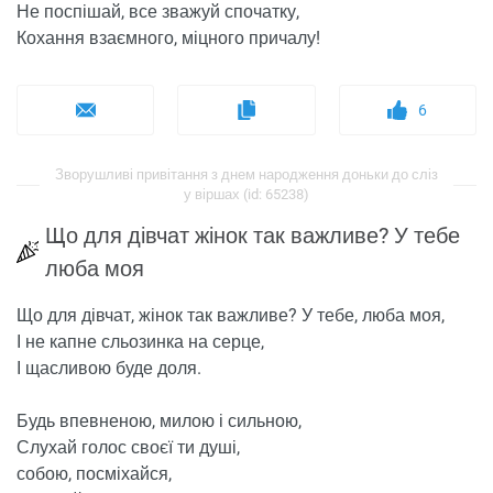
Не поспішай, все зважуй спочатку,
Кохання взаємного, міцного причалу!
6
Зворушливі привітання з днем ​​народження доньки до сліз
у віршах (id: 65238)
Що для дівчат жінок так важливе? У тебе
люба моя
Що для дівчат, жінок так важливе? У тебе, люба моя,
І не капне сльозинка на серце,
І щасливою буде доля.
Будь впевненою, милою і сильною,
Слухай голос своєї ти душі,
собою, посміхайся,