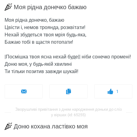
Моя рідна донечко бажаю
Моя рідна донечко, бажаю
Цвісти і, немов троянда, розквітати!
Нехай збудеться твоя мрія будь-яка,
Бажаю тобі в щастя потопати!
|Посмішка твоя ясна нехай буде|| ніби сонечко промені!
Доню моя, у будь-якій хвилині
Ти тільки позитив завжди шукай!
1
Зворушливі привітання з днем ​​народження доньки до сліз
у віршах (id: 65255)
Доню кохана ластівко моя