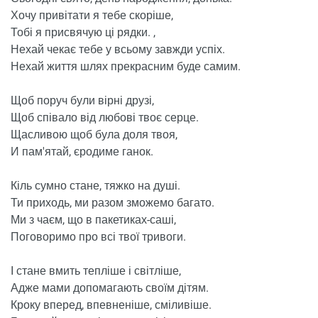
Хочу привітати я тебе скоріше,
Тобі я присвячую ці рядки. ,
Нехай чекає тебе у всьому завжди успіх.
Нехай життя шлях прекрасним буде самим.
Щоб поруч були вірні друзі,
Щоб співало від любові твоє серце.
Щасливою щоб була доля твоя,
И пам'ятай, єродиме ганок.
Кіль сумно стане, тяжко на душі.
Ти приходь, ми разом зможемо багато.
Ми з чаєм, що в пакетиках-саші,
Поговоримо про всі твої тривоги.
І стане вмить тепліше і світліше,
Адже мами допомагають своїм дітям.
Кроку вперед, впевненіше, сміливіше.