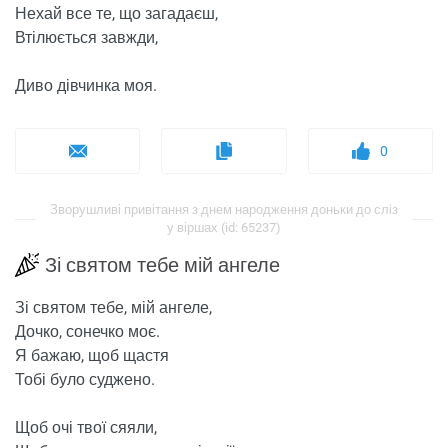
Нехай все те, що загадаєш,
Втілюється завжди,
Диво дівчинка моя.
0
Зворушливі привітання з днем ​​народження доньки до сліз
у віршах (id: 65237)
Зі святом тебе мій ангеле
Зі святом тебе, мій ангеле,
Дочко, сонечко моє.
Я бажаю, щоб щастя
Тобі було суджено.
Щоб очі твої сяяли,