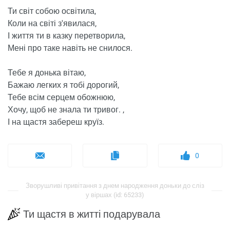
Ти світ собою освітила,
Коли на світі з'явилася,
І життя ти в казку перетворила,
Мені про таке навіть не снилося.
Тебе я донька вітаю,
Бажаю легких я тобі дорогий,
Тебе всім серцем обожнюю,
Хочу, щоб не знала ти тривог. ,
І на щастя забереш круїз.
0
Зворушливі привітання з днем ​​народження доньки до сліз
у віршах (id: 65233)
Ти щастя в житті подарувала