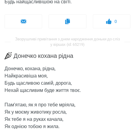
Будь найщасливішою на світі.
0
Зворушливі привітання з днем ​​народження доньки до сліз
у віршах (id: 65219)
Донечко кохана рідна
Донечко, кохана, рідна,
Найкрасивіша моя,
Будь щасливою самій, дорога,
Нехай щасливим буде життя твоє.
Пам'ятаю, як я про тебе мріяла,
Як у моєму животику росла,
Як тебе я на руках качала,
Як однією тобою я жила.