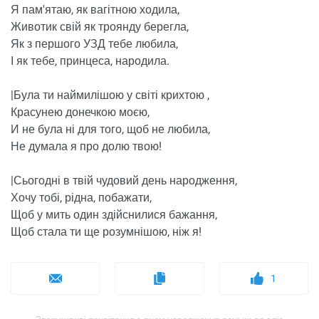
Я пам'ятаю, як вагітною ходила,
Животик свій як троянду берегла,
Як з першого УЗД тебе любила,
І як тебе, принцеса, народила.
|Була ти наймилішою у світі крихтою ,
Красунею донечкою моєю,
И не була ні для того, щоб не любила,
Не думала я про долю твою!
|Сьогодні в твій чудовий день народження,
Хочу тобі, рідна, побажати,
Щоб у мить один здійснилися бажання,
Щоб стала ти ще розумнішою, ніж я!
1