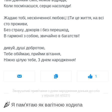
Коли посміхаєшся, серцю насолоди!
Жадаю тобі, нескінченної любові,| ||Ти це життя, на всі
сто проживи,
Без страху, докорів і без перешкод,
В гармонії з собою, звичайно в багатстві!
дивуй, душі добротою,
Тебе обіймаю, прийми вітання,
Ніжно цілую тебе, З днем ​​народження!
1
Зворушливі привітання з днем ​​народження доньки до сліз
у віршах (id: 65221)
Я пам'ятаю як вагітною ходила