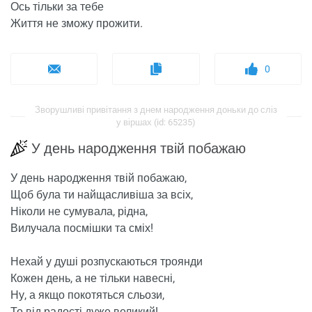
Ось тільки за тебе
Життя не зможу прожити.
0
Зворушливі привітання з днем ​​народження доньки до сліз
у віршах (id: 65235)
У день народження твій побажаю
У день народження твій побажаю,
Щоб була ти найщасливіша за всіх,
Ніколи не сумувала, рідна,
Вилучала посмішки та сміх!
Нехай у душі розпускаються троянди
Кожен день, а не тільки навесні,
Ну, а якщо покотяться сльози,
То від радості дуже великий!