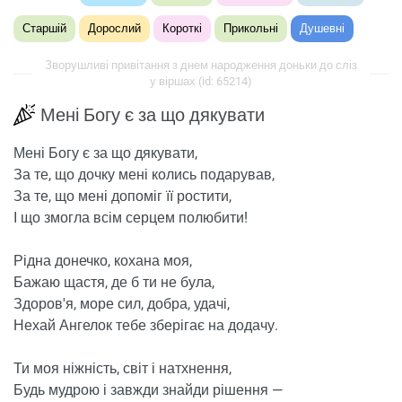
Старшій
Дорослий
Короткі
Прикольні
Душевні
Зворушливі привітання з днем ​​народження доньки до сліз
у віршах (id: 65214)
Мені Богу є за що дякувати
Мені Богу є за що дякувати,
За те, що дочку мені колись подарував,
За те, що мені допоміг її ростити,
І що змогла всім серцем полюбити!
Рідна донечко, кохана моя,
Бажаю щастя, де б ти не була,
Здоров'я, море сил, добра, удачі,
Нехай Ангелок тебе зберігає на додачу.
Ти моя ніжність, світ і натхнення,
Будь мудрою і завжди знайди рішення —