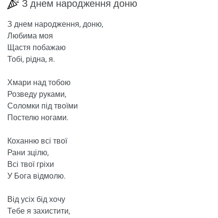
З днем ​​народження доню
З днем ​​народження, доню,
Любима моя
Щастя побажаю
Тобі, рідна, я.
Хмари над тобою
Розведу руками,
Соломки під твоїми
Постелю ногами.
Коханню всі твої
Рани зцілю,
Всі твої гріхи
У Бога відмолю.
Від усіх бід хочу
Тебе я захистити,