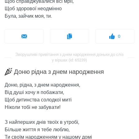
Щоб справджувалися всі мрії,
Щоб здорової неодмінно
Була, зайчик моя, ти.
0
Зворушливі привітання з днем ​​народження доньки до сліз
у віршах (id: 65239)
Доню рідна з днем ​​народження
Доню, рідна, з днем ​​народження,
Від душі хочу я побажати,
Щоб дитинства солодкої миті
Ніколи тобі не забувати!
З найперших днів твоїх в утробі,
Більше життя я тебе люблю,
Ти своїм народженням у нашому домі