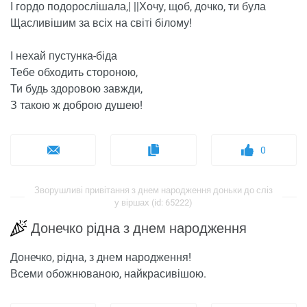
І гордо подорослішала,| ||Хочу, щоб, дочко, ти була
Щасливішим за всіх на світі білому!
І нехай пустунка-біда
Тебе обходить стороною,
Ти будь здоровою завжди,
З такою ж доброю душею!
0
Зворушливі привітання з днем ​​народження доньки до сліз
у віршах (id: 65222)
Донечко рідна з днем ​​народження
Донечко, рідна, з днем ​​народження!
Всеми обожнюваною, найкрасивішою.