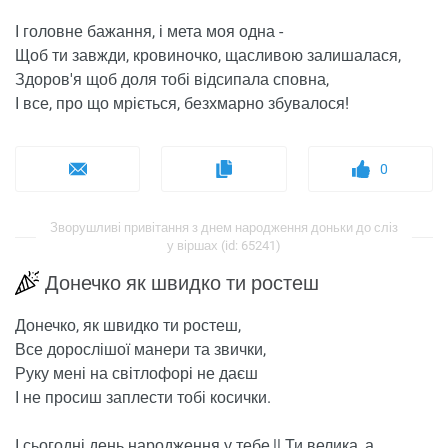
І головне бажання, і мета моя одна -
Щоб ти завжди, кровиночко, щасливою залишалася,
Здоров'я щоб доля тобі відсипала сповна,
І все, про що мріється, безхмарно збувалося!
0
Зворушливі привітання з днем ​​народження доньки до сліз
у віршах (id: 65241)
Донечко як швидко ти ростеш
Донечко, як швидко ти ростеш,
Все дорослішої манери та звички,
Руку мені на світлофорі не даєш
І не просиш заплести тобі косички.
І сьогодні день народження у тебе,|| Ти велика, а,