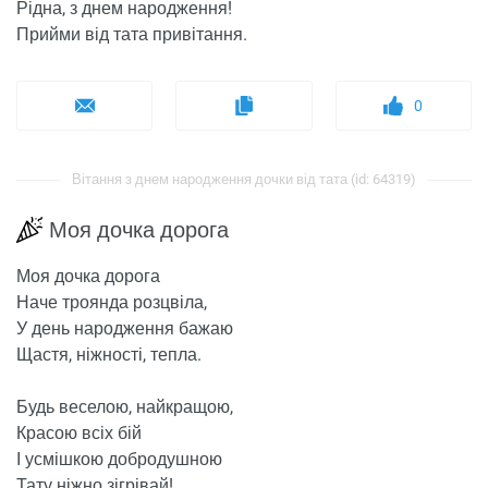
Рідна, з днем ​​народження!
Прийми від тата привітання.
0
Вітання з днем ​​народження дочки від тата (id: 64319)
Моя дочка дорога
Моя дочка дорога
Наче троянда розцвіла,
У день народження бажаю
Щастя, ніжності, тепла.
Будь веселою, найкращою,
Красою всіх бій
І усмішкою добродушною
Тату ніжно зігрівай!