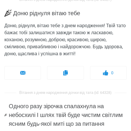
Доню ріднуля вітаю тебе
Доню, ріднуля, вітаю тебе з днем ​​народження! Твій тато
бажає тобі залишатися завжди такою ж ласкавою,
коханою, розумною, доброю, красивою, щирою,
сміливою, привабливою і найдорожчою. Будь здорова,
доню, щаслива і успішна в житті!
0
Вітання з днем ​​народження дочки від тата (id: 64328)
Одного разу зірочка спалахнула на
небосхилі І шлях твій буде чистим світлим
ясним будь-якої миті що за питання