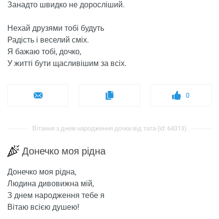
Занадто швидко не доросліший.
Нехай друзями тобі будуть
Радість і веселий сміх.
Я бажаю тобі, дочко,
У житті бути щасливішим за всіх.
0
Вітання з днем ​​народження дочки від тата (id: 64313)
Донечко моя рідна
Донечко моя рідна,
Людина дивовижна мій,
З днем ​​народження тебе я
Вітаю всією душею!