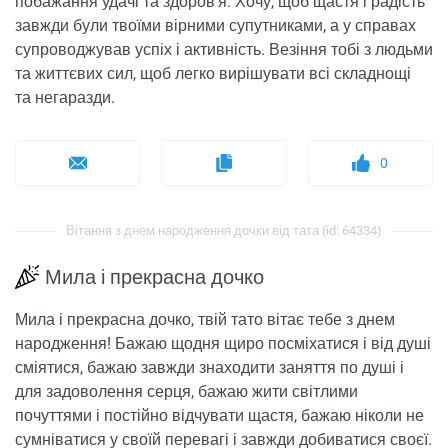
побажання удачі та здоров'я. Хочу, щоб щастя і радість
завжди були твоїми вірними супутниками, а у справах
супроводжував успіх і активність. Везіння тобі з людьми
та життєвих сил, щоб легко вирішувати всі складнощі
та негаразди.
0
Вітання з днем ​​народження дочки від тата (id: 64334)
Мила і прекрасна дочко
Мила і прекрасна дочко, твій тато вітає тебе з днем ​​
народження! Бажаю щодня щиро посміхатися і від душі
сміятися, бажаю завжди знаходити заняття по душі і
для задоволення серця, бажаю жити світлими
почуттями і постійно відчувати щастя, бажаю ніколи не
сумніватися у своїй перевагі і завжди добиватися своєї.