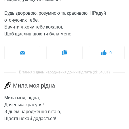
Будь здоровою, розумною та красивою,|| |Радуй
оточуючих тебе,
Бачити я хочу тебе коханої,
Щоб щасливішою ти була мене!
0
Вітання з днем ​​народження дочки від тата (id: 64331)
Мила моя рідна
Мила моя, рідна,
Доченька-красуня!
З днем ​​народження вітаю,
Щастя нехай додасться!