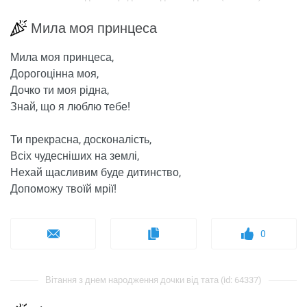
Мила моя принцеса
Мила моя принцеса,
Дорогоцінна моя,
Дочко ти моя рідна,
Знай, що я люблю тебе!
Ти прекрасна, досконалість,
Всіх чудесніших на землі,
Нехай щасливим буде дитинство,
Допоможу твоїй мрії!
0
Вітання з днем ​​народження дочки від тата (id: 64337)