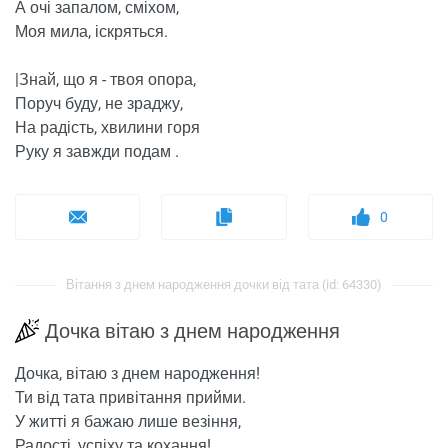
А очі запалом, сміхом,
Моя мила, іскряться.
|Знай, що я - твоя опора,
Поруч буду, не зраджу,
На радість, хвилини горя
Руку я завжди подам .
0
Вітання з днем ​​народження дочки від тата (id: 64330)
Дочка вітаю з днем ​​народження
Дочка, вітаю з днем ​​народження!
Ти від тата привітання прийми.
У житті я бажаю лише везіння,
Радості, успіху та кохання!