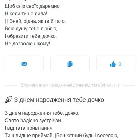
Щоб сліз своїх даремно
Ніколи ти не лила!
| ||Знай, рідна, як твій тато,
Всю душу тебе люблю,
І образити тебе, дочко,
Не дозволю нікому!
0
Вітання з днем ​​народження дочки від тата (id: 64311)
З днем ​​народження тебе дочко
З днем ​​народження тебе, дочко.
Свято радісно зустрічай
І від тата привітання
Ти швидше приймай. |Бешкетний будь і веселою,