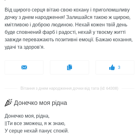
Від щирого серця вітаю свою кохану і приголомшливу
дочку з днем ​​народження! Залишайся такою ж щирою,
кмітливою і доброю людиною. Нехай кожен твій день
буде сповнений фарб і радості, нехай у твоєму житті
завжди переважають позитивні емоції. Бажаю кохання,
удачі та здоров'я.
3
Вітання з днем ​​народження дочки від тата (id: 64308)
Донечко моя рідна
Донечко моя, рідна,
||Ти все зможеш, я ж знаю,
У серце нехай панує спокій.