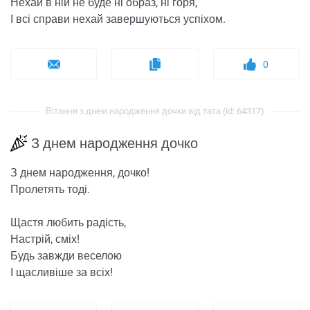
Нехай в ній не буде ні образ, ні горя,
І всі справи нехай завершуються успіхом.
0
Вітання з днем ​​народження дочки від тата (id: 64317)
З днем ​​народження дочко
З днем ​​народження, дочко!
Пролетять тоді.
Щастя любить радість,
Настрій, сміх!
Будь завжди веселою
І щасливіше за всіх!