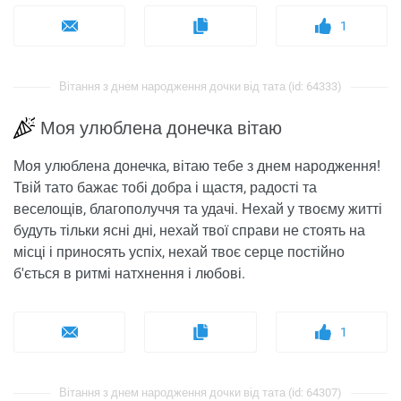
1
Вітання з днем ​​народження дочки від тата (id: 64333)
Моя улюблена донечка вітаю
Моя улюблена донечка, вітаю тебе з днем ​​народження!
Твій тато бажає тобі добра і щастя, радості та
веселощів, благополуччя та удачі. Нехай у твоєму житті
будуть тільки ясні дні, нехай твої справи не стоять на
місці і приносять успіх, нехай твоє серце постійно
б'ється в ритмі натхнення і любові.
1
Вітання з днем ​​народження дочки від тата (id: 64307)