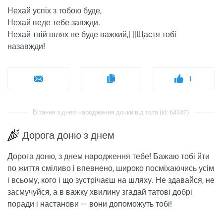
Нехай успіх з тобою буде,
Нехай веде тебе завжди.
Нехай твій шлях не буде важкий,| ||Щастя тобі
назавжди!
1
Вітання з днем ​​народження дочки від тата (id: 64347)
Дорога доню з днем
Дорога доню, з днем ​​народження тебе! Бажаю тобі йти
по життя сміливо і впевнено, широко посміхаючись усім
і всьому, кого і що зустрічаєш на шляху. Не здавайся, не
засмучуйся, а в важку хвилину згадай татові добрі
поради і настанови — вони допоможуть тобі!