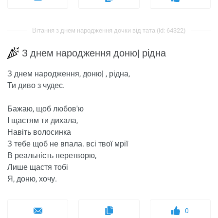
Вітання з днем ​​народження дочки від тата (id: 64322)
З днем ​​народження доню| рідна
З днем ​​народження, доню| , рідна,
Ти диво з чудес.
Бажаю, щоб любов'ю
І щастям ти дихала,
Навіть волосинка
З тебе щоб не впала. всі твої мрії
В реальність перетворю,
Лише щастя тобі
Я, доню, хочу.
0