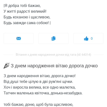
|Я добра тобі бажаю,
У житті радості великий!
Будь коханою і щасливою,
Будь завжди сама собою! |
0
Вітання з днем ​​народження дочки від тата (id: 64314)
З днем ​​народження вітаю дорога дочко
З днем ​​народження вітаю, дорога дочко!
Від душі тебе цілую в дві рум'яні щічки.
Хоч і виросла велика, все одно малютка,
Татчин маленька квіточка, донька-незабудка.
тобі бажаю, доню, щоб була щасливою,