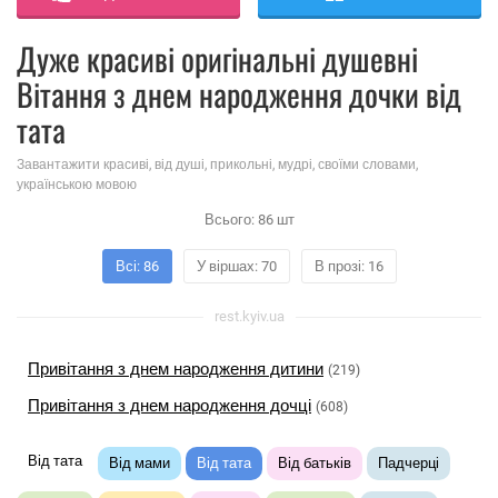
Дуже красиві оригінальні душевні
Вітання з днем ​​народження дочки від
тата
Завантажити красиві, від душі, прикольні, мудрі, своїми словами,
українською мовою
Всього:
86
шт
Всі: 86
У віршах: 70
В прозі: 16
rest.kyiv.ua
Привітання з днем ​​народження дитини
(219)
Привітання з днем ​​народження дочці
(608)
Від тата
Від мами
Від тата
Від батьків
Падчерці