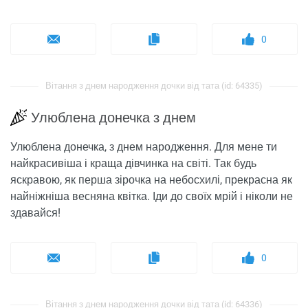
0
Вітання з днем ​​народження дочки від тата (id: 64335)
Улюблена донечка з днем
Улюблена донечка, з днем ​​народження. Для мене ти
найкрасивіша і краща дівчинка на світі. Так будь
яскравою, як перша зірочка на небосхилі, прекрасна як
найніжніша весняна квітка. Іди до своїх мрій і ніколи не
здавайся!
0
Вітання з днем ​​народження дочки від тата (id: 64336)