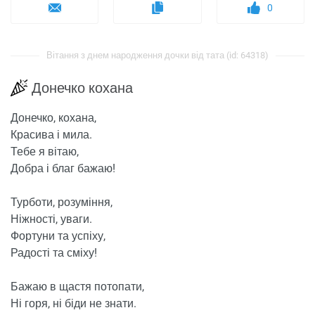
0
Вітання з днем ​​народження дочки від тата (id: 64318)
Донечко кохана
Донечко, кохана,
Красива і мила.
Тебе я вітаю,
Добра і благ бажаю!
Турботи, розуміння,
Ніжності, уваги.
Фортуни та успіху,
Радості та сміху!
Бажаю в щастя потопати,
Ні горя, ні біди не знати.