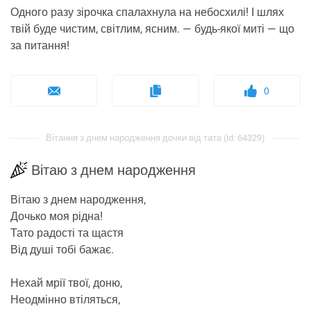
Одного разу зірочка спалахнула на небосхилі! І шлях
твій буде чистим, світлим, ясним. — будь-якої миті — що
за питання!
0
Вітання з днем ​​народження дочки від тата (id: 64329)
Вітаю з днем ​​народження
Вітаю з днем ​​народження,
Дочько моя рідна!
Тато радості та щастя
Від душі тобі бажає.
Нехай мрії твої, доню,
Неодмінно втіляться,