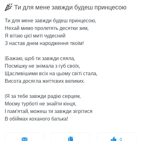
Ти для мене завжди будеш принцесою
Ти для мене завжди будеш принцесою,
Нехай мимо пролетять десятки зим,
Я вітаю цієї миті чудесний
З настав днем ​​народження твоїм!
|Бажаю, щоб ти завжди сяяла,
Посмішку не знімала з губ своїх,
Щасливішими всіх на цьому світі стала,
Висота досягла життєвих великих.
|Я за тебе завжди радію серцем,
Моєму турботі не знайти кінця,
І пам'ятай, можеш ти завжди зігрітися
В обіймах коханого батька!
0