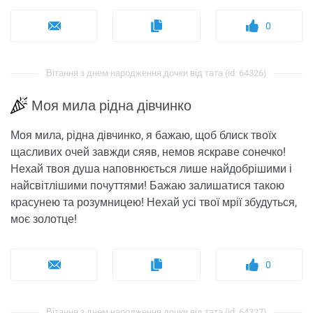
0
Вітання з днем ​​народження дочки від тата (id: 64326)
Моя мила рідна дівчинко
Моя мила, рідна дівчинко, я бажаю, щоб блиск твоїх
щасливих очей завжди сяяв, немов яскраве сонечко!
Нехай твоя душа наповнюється лише найдобрішими і
найсвітлішими почуттями! Бажаю залишатися такою
красунею та розумницею! Нехай усі твої мрії збудуться,
моє золотце!
0
Вітання з днем ​​народження дочки від тата (id: 64327)