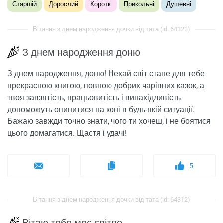
Старшій
Дорослий
Короткі
Прикольні
Душевні
Вітання з днем ​​народження дочки від тата (id: 64323)
З днем ​​народження доню
З днем ​​народження, доню! Нехай світ стане для тебе
прекрасною книгою, повною добрих чарівних казок, а
твоя завзятість, працьовитість і винахідливість
допоможуть опинитися на коні в будь-якій ситуації.
Бажаю завжди точно знати, чого ти хочеш, і не боятися
цього домагатися. Щастя і удачі!
5
Вітання з днем ​​народження дочки від тата (id: 64312)
Вітаю тебе моє світло