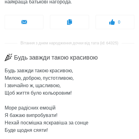
найкраща батькові нагорода.
0
Вітання з днем ​​народження дочки від тата (id: 64325)
Будь завжди такою красивою
Будь завжди такою красивою,
Милою, доброю, пустотливою,
І звичайно ж, щасливою,
Щоб життя було кольоровим!
Море радісних емоцій
Я бажаю випробувати!
Нехай посмішка яскравіша за сонце
Буде щодня сяяти!