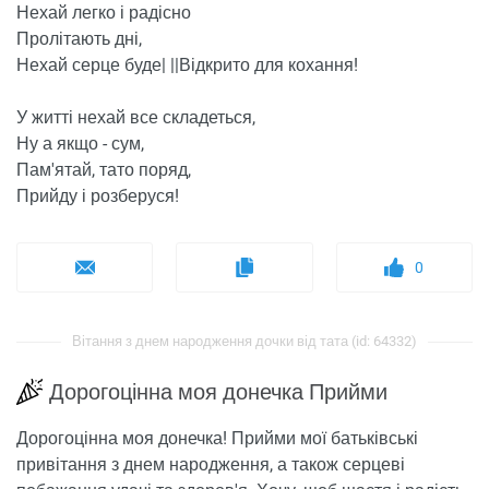
Нехай легко і радісно
Пролітають дні,
Нехай серце буде| ||Відкрито для кохання!
У житті нехай все складеться,
Ну а якщо - сум,
Пам'ятай, тато поряд,
Прийду і розберуся!
0
Вітання з днем ​​народження дочки від тата (id: 64332)
Дорогоцінна моя донечка Прийми
Дорогоцінна моя донечка! Прийми мої батьківські
привітання з днем ​​народження, а також серцеві