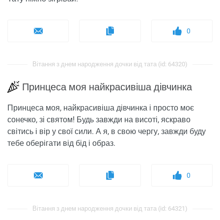
0
Вітання з днем ​​народження дочки від тата (id: 64320)
Принцеса моя найкрасивіша дівчинка
Принцеса моя, найкрасивіша дівчинка і просто моє
сонечко, зі святом! Будь завжди на висоті, яскраво
світись і вір у свої сили. А я, в свою чергу, завжди буду
тебе оберігати від бід і образ.
0
Вітання з днем ​​народження дочки від тата (id: 64321)