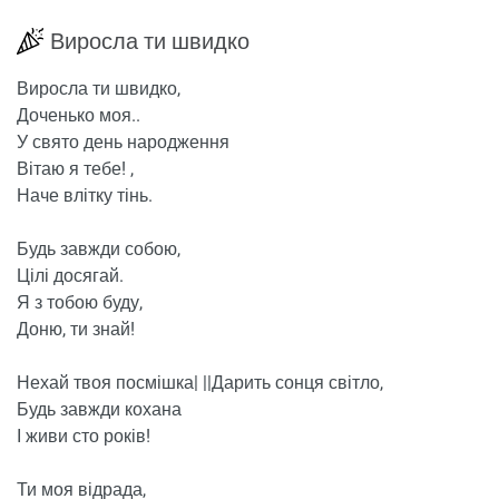
Виросла ти швидко
Виросла ти швидко,
Доченько моя..
У свято день народження
Вітаю я тебе! ,
Наче влітку тінь.
Будь завжди собою,
Цілі досягай.
Я з тобою буду,
Доню, ти знай!
Нехай твоя посмішка| ||Дарить сонця світло,
Будь завжди кохана
І живи сто років!
Ти моя відрада,