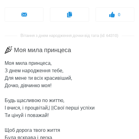
0
Вітання з днем ​​народження дочки від тата (id: 64310)
Моя мила принцеса
Моя мила принцеса,
З днем ​​народження тебе,
Для мене ти всіх красивіший,
Дочко, дівчинко моя!
Будь щасливою по життю,
І вчися, і процвітай,| ||Свої перші успіхи
Ти цінуй і поважай!
Щоб дорога твого життя
Була яскрава і легка,