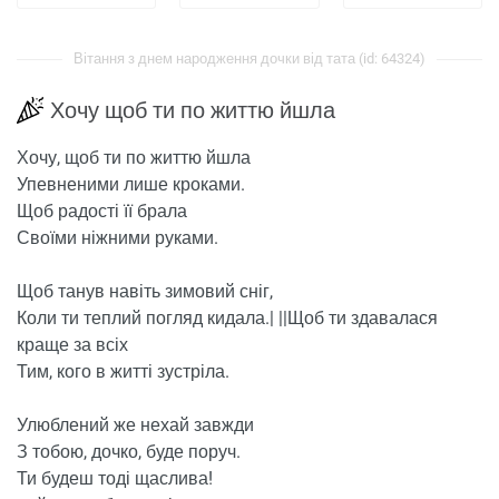
Вітання з днем ​​народження дочки від тата (id: 64324)
Хочу щоб ти по життю йшла
Хочу, щоб ти по життю йшла
Упевненими лише кроками.
Щоб радості її брала
Своїми ніжними руками.
Щоб танув навіть зимовий сніг,
Коли ти теплий погляд кидала.| ||Щоб ти здавалася
краще за всіх
Тим, кого в житті зустріла.
Улюблений же нехай завжди
З тобою, дочко, буде поруч.
Ти будеш тоді щаслива!