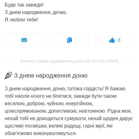
Буде так завжди!
З днем ​​народження, дочко,
Я люблю тебе!
0
Вітання з днем ​​народження дочки від тата (id: 64309)
З днем ​​народження доню
З днем ​​народження, доню, татова гордість! Я бажаю
тобі ніколи нічого не боятися, завжди бути такою
веселою, доброю, чуйною, енергійною,
цілеспрямованою, допитливою, невтомною. Рідна моя,
нехай тобі не доводиться сумувати, нехай щодня дарує
щасливі посмішки, великі радощі, гарні мрії, які
обов'язково виконуватимуться.