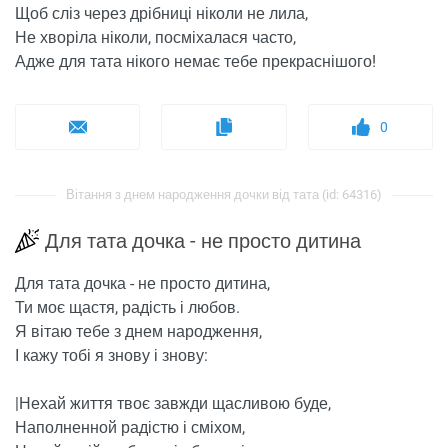
Щоб сліз через дрібниці ніколи не лила,
Не хворіла ніколи, посміхалася часто,
Адже для тата нікого немає тебе прекраснішого!
0
Вітання з днем ​​народження дочки від тата (id: 64316)
Для тата дочка - не просто дитина
Для тата дочка - не просто дитина,
Ти моє щастя, радість і любов.
Я вітаю тебе з днем ​​народження,
І кажу тобі я знову і знову:
|Нехай життя твоє завжди щасливою буде,
Наполненной радістю і сміхом,