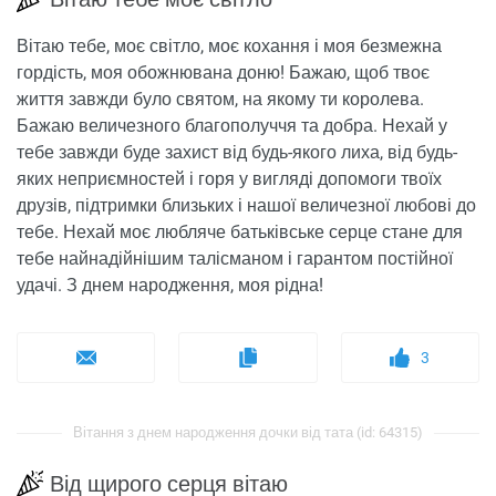
Вітаю тебе, моє світло, моє кохання і моя безмежна
гордість, моя обожнювана доню! Бажаю, щоб твоє
життя завжди було святом, на якому ти королева.
Бажаю величезного благополуччя та добра. Нехай у
тебе завжди буде захист від будь-якого лиха, від будь-
яких неприємностей і горя у вигляді допомоги твоїх
друзів, підтримки близьких і нашої величезної любові до
тебе. Нехай моє любляче батьківське серце стане для
тебе найнадійнішим талісманом і гарантом постійної
удачі. З днем ​​народження, моя рідна!
3
Вітання з днем ​​народження дочки від тата (id: 64315)
Від щирого серця вітаю