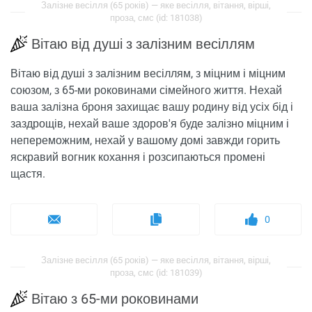
Залізне весілля (65 років) — яке весілля, вітання, вірші,
проза, смс (id: 181038)
Вітаю від душі з залізним весіллям
Вітаю від душі з залізним весіллям, з міцним і міцним
союзом, з 65-ми роковинами сімейного життя. Нехай
ваша залізна броня захищає вашу родину від усіх бід і
заздрощів, нехай ваше здоров'я буде залізно міцним і
непереможним, нехай у вашому домі завжди горить
яскравий вогник кохання і розсипаються промені
щастя.
0
Залізне весілля (65 років) — яке весілля, вітання, вірші,
проза, смс (id: 181039)
Вітаю з 65-ми роковинами