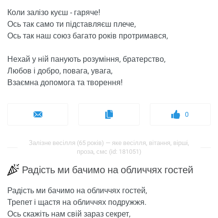
Коли залізо куєш - гаряче!
Ось так само ти підставляєш плече,
Ось так наш союз багато років протримався,
Нехай у ній панують розуміння, братерство,
Любов і добро, повага, увага,
Взаємна допомога та творення!
0
Залізне весілля (65 років) — яке весілля, вітання, вірші,
проза, смс (id: 181051)
Радість ми бачимо на обличчях гостей
Радість ми бачимо на обличчях гостей,
Трепет і щастя на обличчях подружжя.
Ось скажіть нам свій зараз секрет,