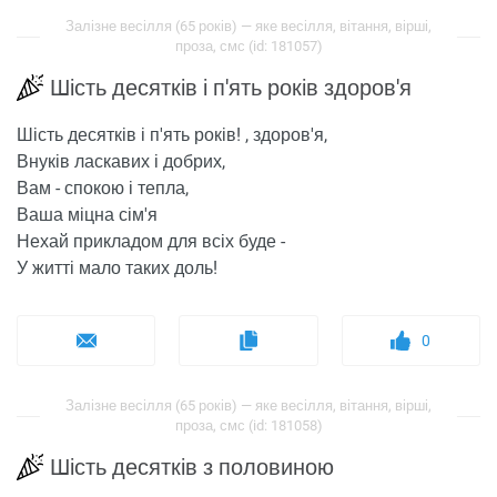
Залізне весілля (65 років) — яке весілля, вітання, вірші,
проза, смс (id: 181057)
Шість десятків і п'ять років здоров'я
Шість десятків і п'ять років! , здоров'я,
Внуків ласкавих і добрих,
Вам - спокою і тепла,
Ваша міцна сім'я
Нехай прикладом для всіх буде -
У житті мало таких доль!
0
Залізне весілля (65 років) — яке весілля, вітання, вірші,
проза, смс (id: 181058)
Шість десятків з половиною