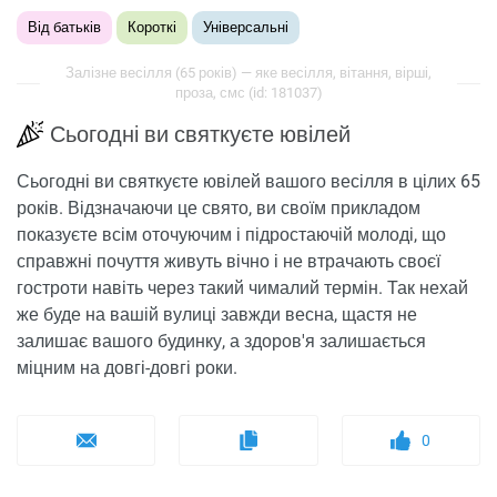
Від батьків
Короткі
Універсальні
Залізне весілля (65 років) — яке весілля, вітання, вірші,
проза, смс (id: 181037)
Сьогодні ви святкуєте ювілей
Сьогодні ви святкуєте ювілей вашого весілля в цілих 65
років. Відзначаючи це свято, ви своїм прикладом
показуєте всім оточуючим і підростаючій молоді, що
справжні почуття живуть вічно і не втрачають своєї
гостроти навіть через такий чималий термін. Так нехай
же буде на вашій вулиці завжди весна, щастя не
залишає вашого будинку, а здоров'я залишається
міцним на довгі-довгі роки.
0