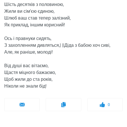
Шість десятків з половиною,
Жили ви сім'єю єдиною,
Шлюб ваш став тепер залізний,
Як приклад, іншим корисний!
Ось і правнуки сидять,
З захопленням дивляться,| ||Діда з бабою хоч сиві,
Але, як раніше, молоді!
Від душі вас вітаємо,
Щастя міцного бажаємо,
Щоб жили до ста років,
Ніколи не знали бід!
0