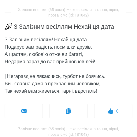
Залізне весілля (65 років) — яке весілля, вітання, вірші,
проза, смс (id: 181042)
З Залізним весіллям Нехай ця дата
З Залізним весіллям! Нехай ця дата
Подарує вам радість, посмішки друзів.
А щастям, любов'ю отже ви багаті,
Недарма зараз до вас прийшов ювілей!
| Негаразд не лякаючись, турбот не боячись.
Ви - славна дама з прекрасним чоловіком,
Так нехай вам живеться, гарні, вдосталь!
0
Залізне весілля (65 років) — яке весілля, вітання, вірші,
проза, смс (id: 181043)