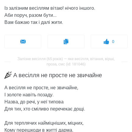
Із залізним весіллям вітаю! нічого іншого.
Аби поруч, разом бути...
Вам бажаю так і далі жити.
0
Залізне весілля (65 років) — яке весілля, вітання, вірші,
проза, смс (id: 181046)
А весілля не просте не звичайне
А весілля не просте, не звичайне,
І золоте навіть позаду.
Назва, до речі, у неї типова
Для тих, хто сміливо перечекає дощі.
Для терплячих найміцніших, міцних,
Кому перешкоди в житті дарма.