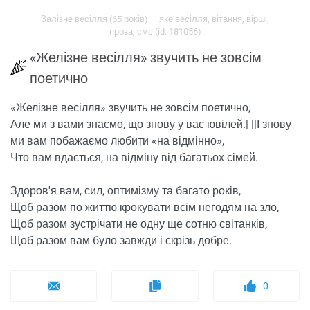
Залізне весілля (65 років) — яке весілля, вітання, вірші,
проза, смс (id: 181056)
«
Ж
елізне весілля» звучить не зовсім
поетично
«
Ж
елізне весілля» звучить не зовсім поетично,
Але ми з вами знаємо, що знову у вас ювілей.| ||І знову
ми вам побажаємо любити «на відмінно»,
Что вам вдається, на відміну від багатьох сімей.
Здоров'я вам, сил, оптимізму та багато років,
Щоб разом по життю крокувати всім негодям на зло,
Щоб разом зустрічати не одну ще сотню світанків,
Щоб разом вам було завжди і скрізь добре.
0