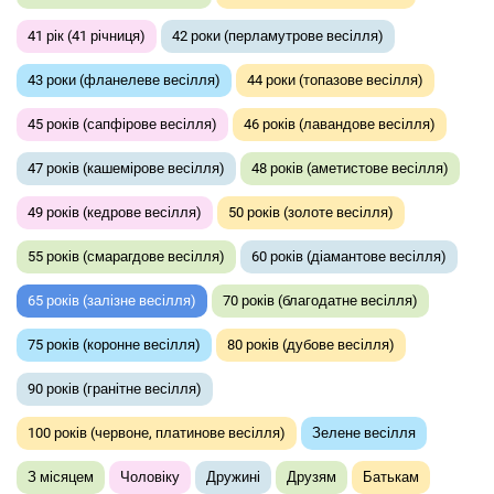
41 рік (41 річниця)
42 роки (перламутрове весілля)
43 роки (фланелеве весілля)
44 роки (топазове весілля)
45 років (сапфірове весілля)
46 років (лавандове весілля)
47 років (кашемірове весілля)
48 років (аметистове весілля)
49 років (кедрове весілля)
50 років (золоте весілля)
55 років (смарагдове весілля)
60 років (діамантове весілля)
65 років (залізне весілля)
70 років (благодатне весілля)
75 років (коронне весілля)
80 років (дубове весілля)
90 років (гранітне весілля)
100 років (червоне, платинове весілля)
Зелене весілля
З місяцем
Чоловіку
Дружині
Друзям
Батькам