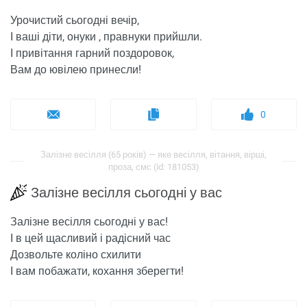
Урочистий сьогодні вечір,
І ваші діти, онуки , правнуки прийшли.
І привітання гарний поздоровок,
Вам до ювілею принесли!
0
Залізне весілля (65 років) — яке весілля, вітання, вірші,
проза, смс (id: 181053)
Залізне весілля сьогодні у вас
Залізне весілля сьогодні у вас!
І в цей щасливий і радісний час
Дозвольте коліно схилити
І вам побажати, кохання зберегти!