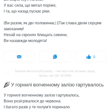
У вас сила, що метал поріже,
І та, що назад пускає ріки.
|Ви разом, як дві половинки,| ||Так слава двом серцям
закоханим!
Нехай на скронях блищать сивини,
Ви назавжди молодята!
0
Залізне весілля (65 років) — яке весілля, вітання, вірші,
проза, смс (id: 181049)
У горнилі вогненному залізо гартувалось
У горнилі вогненному залізо гартувалось,
Воно розігрівалося до червона.
І багато разів у те полум'я поринало