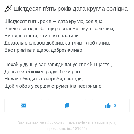
Шістдесят п'ять років дата кругла солідна
Шістдесят п'ять років — дата кругла, солідна,
З нею сьогодні Вас щиро вітаємо. звуть залізним,
Ви гідні золота, каміння і платини.
Дозвольте словом добрим, світлим і люб'язним,
Вас привітати щиро, доброзичливо.
Нехай у душі у вас завжди панує спокій і щастя ,
День нехай кожен радує безмірно.
Нехай обходять і хвороби, і негоди,
Щоб любов у серцях струменіла нестримно.
0
Залізне весілля (65 років) — яке весілля, вітання, вірші,
проза, смс (id: 181044)