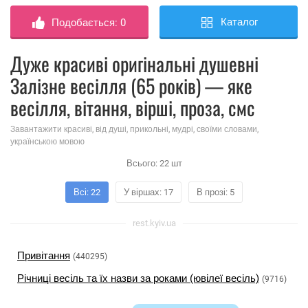
Каталог
Подобається:
0
Дуже красиві оригінальні душевні
Залізне весілля (65 років) — яке
весілля, вітання, вірші, проза, смс
Завантажити красиві, від душі, прикольні, мудрі, своїми словами,
українською мовою
Всього:
22
шт
Всі: 22
У віршах: 17
В прозі: 5
rest.kyiv.ua
Привітання
(440295)
Річниці весіль та їх назви за роками (ювілеї весіль)
(9716)