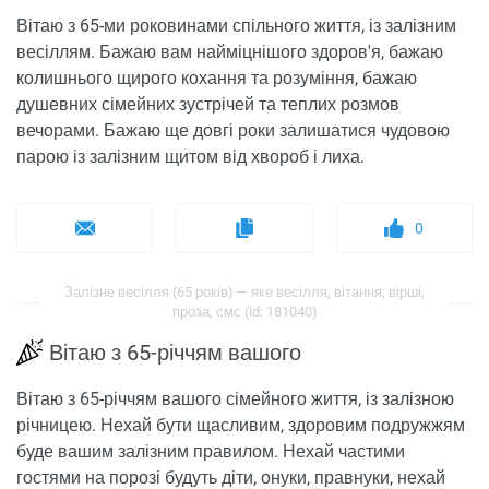
Вітаю з 65-ми роковинами спільного життя, із залізним
весіллям. Бажаю вам найміцнішого здоров'я, бажаю
колишнього щирого кохання та розуміння, бажаю
душевних сімейних зустрічей та теплих розмов
вечорами. Бажаю ще довгі роки залишатися чудовою
парою із залізним щитом від хвороб і лиха.
0
Залізне весілля (65 років) — яке весілля, вітання, вірші,
проза, смс (id: 181040)
Вітаю з 65-річчям вашого
Вітаю з 65-річчям вашого сімейного життя, із залізною
річницею. Нехай бути щасливим, здоровим подружжям
буде вашим залізним правилом. Нехай частими
гостями на порозі будуть діти, онуки, правнуки, нехай