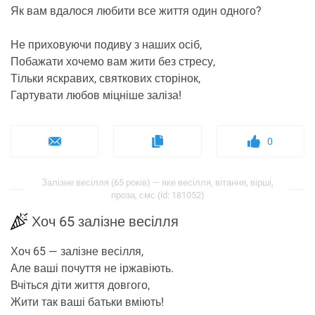
Як вам вдалося любити все життя один одного?
Не приховуючи подиву з наших осіб,
Побажати хочемо вам жити без стресу,
Тільки яскравих, святкових сторінок,
Гартувати любов міцніше заліза!
0
Залізне весілля (65 років) — яке весілля, вітання, вірші,
проза, смс (id: 181052)
Хоч 65 залізне весілля
Хоч 65 — залізне весілля,
Але ваші почуття не іржавіють.
Вчіться діти життя довгого,
Жити так ваші батьки вміють!