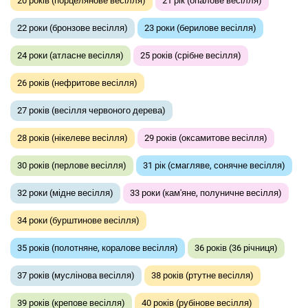
20 років (порцелянове весілля)
21 рік (опалове весілля)
22 роки (бронзове весілля)
23 роки (берилове весілля)
24 роки (атласне весілля)
25 років (срібне весілля)
26 років (нефритове весілля)
27 років (весілля червоного дерева)
28 років (нікелеве весілля)
29 років (оксамитове весілля)
30 років (перлове весілля)
31 рік (смагляве, сонячне весілля)
32 роки (мідне весілля)
33 роки (кам'яне, полуничне весілля)
34 роки (бурштинове весілля)
35 років (полотняне, коралове весілля)
36 років (36 річниця)
37 років (муслінова весілля)
38 років (ртутне весілля)
39 років (крепове весілля)
40 років (рубінове весілля)