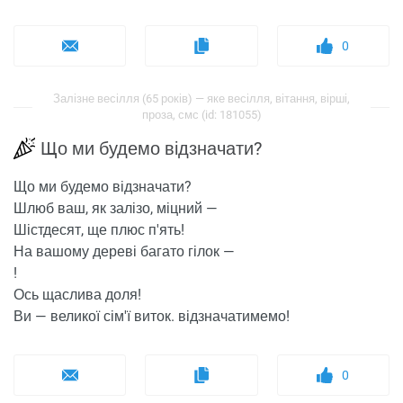
0
Залізне весілля (65 років) — яке весілля, вітання, вірші,
проза, смс (id: 181055)
Що ми будемо відзначати?
Що ми будемо відзначати?
Шлюб ваш, як залізо, міцний —
Шістдесят, ще плюс п'ять!
На вашому дереві багато гілок —
!
Ось щаслива доля!
Ви — великої сім'ї виток. відзначатимемо!
0