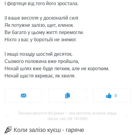
І фортеця від того його зростала.
|І ваше весілля у досконалій силі
Як потужне залізо, щит, клинок.
Ви багато у цьому житті перемогли.
Ніхто з вас у боротьбі не знемог.
І якщо позаду шостий десяток,
Сьомого половина вже пройшла,
Нехай шлях вже буде легким, але не коротким.
Нехай щастя вкриває, як хвиля.
0
Залізне весілля (65 років) — яке весілля, вітання, вірші,
проза, смс (id: 181050)
Коли залізо куєш - гаряче