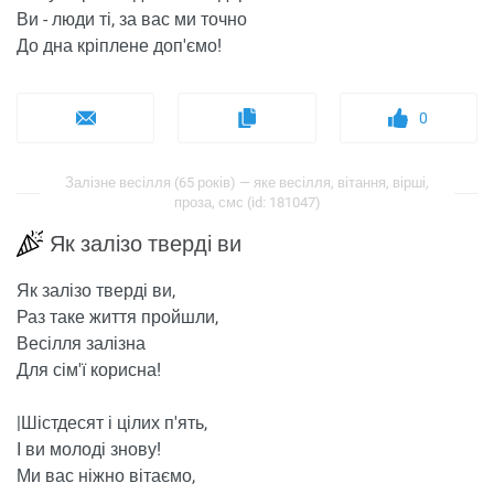
Ви - люди ті, за вас ми точно
До дна кріплене доп'ємо!
0
Залізне весілля (65 років) — яке весілля, вітання, вірші,
проза, смс (id: 181047)
Як залізо тверді ви
Як залізо тверді ви,
Раз таке життя пройшли,
Весілля залізна
Для сім'ї корисна!
|Шістдесят і цілих п'ять,
І ви молоді знову!
Ми вас ніжно вітаємо,