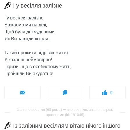
І у весілля залізне
І у весілля залізне
Бажаємо ми на ділі,
Щоб були дні чудовими,
Як Ви завжди хотіли.
Такий прожити відрізок життя
У коханні неймовірно!
І кризи , що в особистому житті,
Пройшли Ви акуратно!
0
Залізне весілля (65 років) — яке весілля, вітання, вірші,
проза, смс (id: 181045)
Із залізним весіллям вітаю нічого іншого