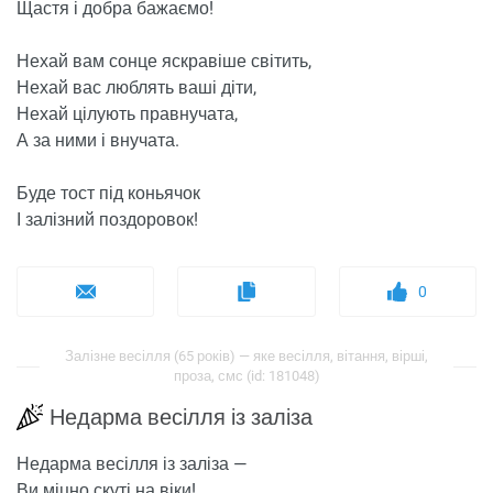
Щастя і добра бажаємо!
Нехай вам сонце яскравіше світить,
Нехай вас люблять ваші діти,
Нехай цілують правнучата,
А за ними і внучата.
Буде тост під коньячок
І залізний поздоровок!
0
Залізне весілля (65 років) — яке весілля, вітання, вірші,
проза, смс (id: 181048)
Недарма весілля із заліза
Недарма весілля із заліза —
Ви міцно скуті на віки!