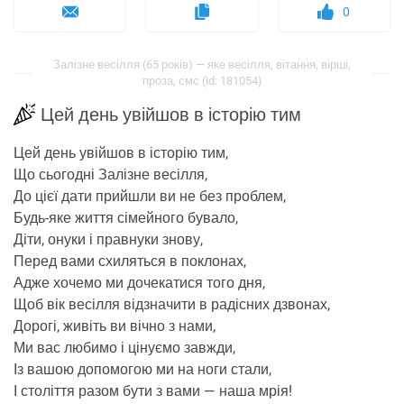
0
Залізне весілля (65 років) — яке весілля, вітання, вірші,
проза, смс (id: 181054)
Цей день увійшов в історію тим
Цей день увійшов в історію тим,
Що сьогодні Залізне весілля,
До цієї дати прийшли ви не без проблем,
Будь-яке життя сімейного бувало,
Діти, онуки і правнуки знову,
Перед вами схиляться в поклонах,
Адже хочемо ми дочекатися того дня,
Щоб вік весілля відзначити в радісних дзвонах,
Дорогі, живіть ви вічно з нами,
Ми вас любимо і цінуємо завжди,
Із вашою допомогою ми на ноги стали,
І століття разом бути з вами — наша мрія!