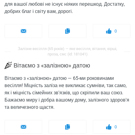
для вашої любові не існує ніяких перешкод. Достатку,
добрих благ і світу вам, дорогі.
0
Залізне весілля (65 років) — яке весілля, вітання, вірші,
проза, смс (id: 181041)
Вітаємо з «залізною» датою
Вітаємо з «залізною» датою — 65-ми роковинами
весілля! Міцність заліза не викликає сумніви, так само,
як і міцність сімейних зв'язків, що скріпили ваш союз.
Бажаємо миру і добра вашому дому, залізного здоров'я
та величезного щастя.
0