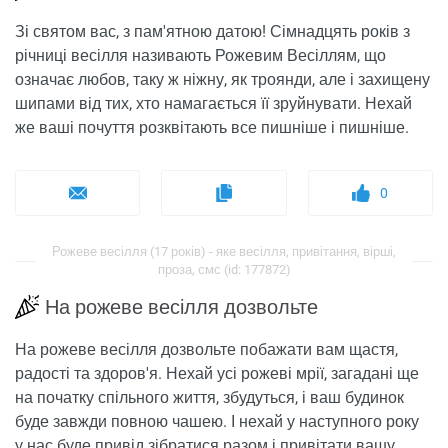
Зі святом вас, з пам'ятною датою! Сімнадцять років з
річниці весілля називають Рожевим Весіллям, що
означає любов, таку ж ніжну, як троянди, але і захищену
шипами від тих, хто намагається її зруйнувати. Нехай
же ваші почуття розквітають все пишніше і пишніше.
0
Рожеве весілля (17 років) - яке весілля, привітання, вірші,
проза, смс (id: 177872)
На рожеве весілля дозвольте
На рожеве весілля дозвольте побажати вам щастя,
радості та здоров'я. Нехай усі рожеві мрії, загадані ще
на початку спільного життя, збудуться, і ваш будинок
буде завжди повною чашею. І нехай у наступного року
у нас буде привід зібратися разом і привітати вашу