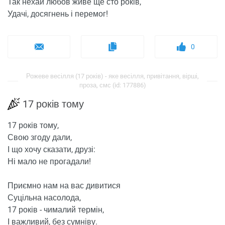
Так нехай любов живе ще сто років,
Удачі, досягнень і перемог!
0
Рожеве весілля (17 років) - яке весілля, привітання, вірші,
проза, смс (id: 177886)
17 років тому
17 років тому,
Свою згоду дали,
І що хочу сказати, друзі:
Ні мало не прогадали!
Приємно нам на вас дивитися
Суцільна насолода,
17 років - чималий термін,
І важливий, без сумніву.