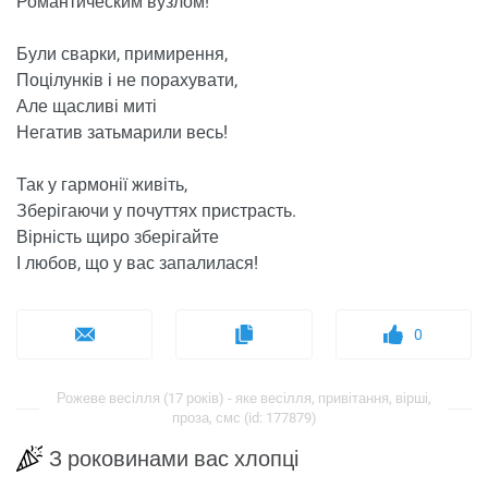
Романтическим вузлом!
Були сварки, примирення,
Поцілунків і не порахувати,
Але щасливі миті
Негатив затьмарили весь!
Так у гармонії живіть,
Зберігаючи у почуттях пристрасть.
Вірність щиро зберігайте
І любов, що у вас запалилася!
0
Рожеве весілля (17 років) - яке весілля, привітання, вірші,
проза, смс (id: 177879)
З роковинами вас хлопці