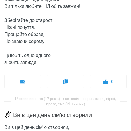
Ви тільки любите,|| |Любіть завжди!
Зберігайте до старості
Ніжні почуття.
Прощайте образи,
Не знаючи сорому.
| |Любіть одне одного,
Любіть завжди!
0
Рожеве весілля (17 років) - яке весілля, привітання, вірші,
проза, смс (id: 177877)
Ви в цей день сім'ю створили
Ви в цей день сім'ю створили,