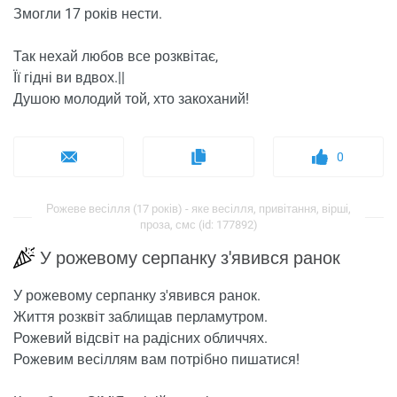
Змогли 17 років нести.
Так нехай любов все розквітає,
Її гідні ви вдвох.||
Душою молодий той, хто закоханий!
0
Рожеве весілля (17 років) - яке весілля, привітання, вірші,
проза, смс (id: 177892)
У рожевому серпанку з'явився ранок
У рожевому серпанку з'явився ранок.
Життя розквіт заблищав перламутром.
Рожевий відсвіт на радісних обличчях.
Рожевим весіллям вам потрібно пишатися!