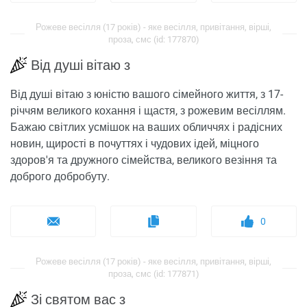
Рожеве весілля (17 років) - яке весілля, привітання, вірші,
проза, смс (id: 177870)
Від душі вітаю з
Від душі вітаю з юністю вашого сімейного життя, з 17-
річчям великого кохання і щастя, з рожевим весіллям.
Бажаю світлих усмішок на ваших обличчях і радісних
новин, щирості в почуттях і чудових ідей, міцного
здоров'я та дружного сімейства, великого везіння та
доброго добробуту.
0
Рожеве весілля (17 років) - яке весілля, привітання, вірші,
проза, смс (id: 177871)
Зі святом вас з