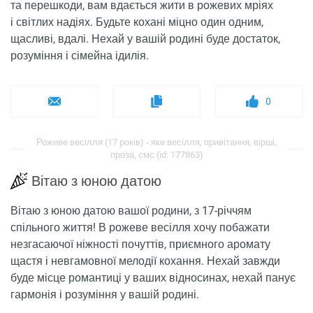
та перешкоди, вам вдається жити в рожевих мріях
і світлих надіях. Будьте кохані міцно один одним,
щасливі, вдалі. Нехай у вашій родині буде достаток,
розуміння і сімейна ідилія.
0
Рожеве весілля (17 років) - яке весілля, привітання, вірші,
проза, смс (id: 177863)
Вітаю з юною датою
Вітаю з юною датою вашої родини, з 17-річчям
спільного життя! В рожеве весілля хочу побажати
незгасаючої ніжності почуттів, приємного аромату
щастя і невгамовної мелодії кохання. Нехай завжди
буде місце романтиці у ваших відносинах, нехай панує
гармонія і розуміння у вашій родині.