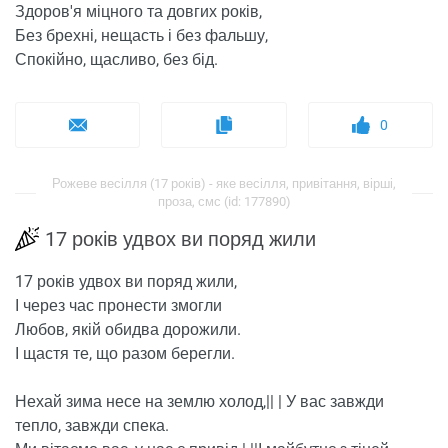
Здоров'я міцного та довгих років,
Без брехні, нещасть і без фальшу,
Спокійно, щасливо, без бід.
0
Рожеве весілля (17 років) - яке весілля, привітання, вірші,
проза, смс (id: 177890)
17 років удвох ви поряд жили
17 років удвох ви поряд жили,
І через час пронести змогли
Любов, якій обидва дорожили.
І щастя те, що разом берегли.
Нехай зима несе на землю холод,|| | У вас завжди
тепло, завжди спека.