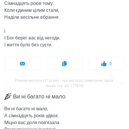
Сімнадцять років тому.
Коли єдиним цілим стали,
Наділи весільне вбрання.
|
І Бог берег вас від негоди.
І життя було без суєти.
0
Рожеве весілля (17 років) - яке весілля, привітання, вірші,
проза, смс (id: 177878)
Ви ні багато ні мало
Ви ні багато ні мало,
А сімнадцять років удвох.
Міцно вас доля пов'язала