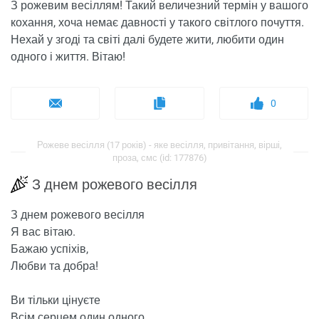
З рожевим весіллям! Такий величезний термін у вашого
кохання, хоча немає давності у такого світлого почуття.
Нехай у згоді та світі далі будете жити, любити один
одного і життя. Вітаю!
0
Рожеве весілля (17 років) - яке весілля, привітання, вірші,
проза, смс (id: 177876)
З днем ​​рожевого весілля
З днем ​​рожевого весілля
Я вас вітаю.
Бажаю успіхів,
Любви та добра!
Ви тільки цінуєте
Всім серцем один одного.