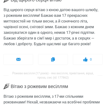
Від щирого серця вітаю з юною датою вашого шлюбу,
з рожевим весіллям! Бажаю вам 17 прекрасних
миттєвостей не тільки весни, а й сонячного літа,
чарівної осені, снігової зими. Бажаю з кожним днем ​​
закохуватися один в одного, немов 17-річні підлітки.
Бажаю зберігати в сім'ї мир і достаток, а в серцях —
любов і доброту. Будьте щасливі ще багато років!
0
Рожеве весілля (17 років) - яке весілля, привітання, вірші,
проза, смс (id: 177862)
Вітаю з рожевим весіллям
Вітаю з рожевим весіллям, з 17-ми спільними
роковинами! Нехай, незважаючи на всебічні проблеми