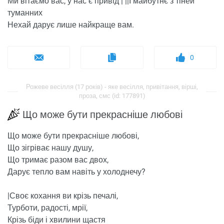
Ми вітаємо вас, у нас є привід | ||І майбутнє з тіней
туманних
Нехай дарує лише найкраще вам.
0
Рожеве весілля (17 років) - яке весілля, привітання, вірші,
проза, смс (id: 177891)
Що може бути прекрасніше любові
Що може бути прекрасніше любові,
Що зігріває нашу душу,
Що тримає разом вас двох,
Дарує тепло вам навіть у холоднечу?
|Своє кохання ви крізь печалі,
Турботи, радості, мрії,
Крізь біди і хвилини щастя