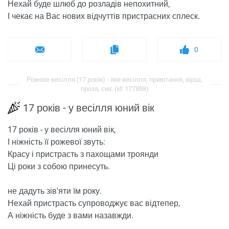
Нехай буде шлюб до розладів непохитний,
І чекає на Вас нових відчуттів пристрасних сплеск.
0
Рожеве весілля (17 років) - яке весілля, привітання, вірші,
проза, смс (id: 177888)
17 років - у весілля юний вік
17 років - у весілля юний вік,
І ніжність її рожевої звуть:
Красу і пристрасть з пахощами троянди
Ці роки з собою принесуть.
не дадуть зів'яти їм року.
Нехай пристрасть супроводжує вас відтепер,
А ніжність буде з вами назавжди.