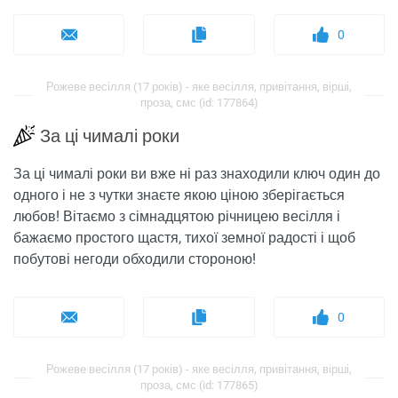
0
Рожеве весілля (17 років) - яке весілля, привітання, вірші,
проза, смс (id: 177864)
За ці чималі роки
За ці чималі роки ви вже ні раз знаходили ключ один до
одного і не з чутки знаєте якою ціною зберігається
любов! Вітаємо з сімнадцятою річницею весілля і
бажаємо простого щастя, тихої земної радості і щоб
побутові негоди обходили стороною!
0
Рожеве весілля (17 років) - яке весілля, привітання, вірші,
проза, смс (id: 177865)