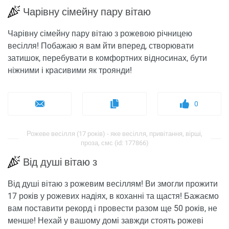
Чарівну сімейну пару вітаю
Чарівну сімейну пару вітаю з рожевою річницею
весілля! Побажаю я вам йти вперед, створювати
затишок, перебувати в комфортних відносинах, бути
ніжними і красивими як троянди!
0
Рожеве весілля (17 років) - яке весілля, привітання, вірші,
проза, смс (id: 177866)
Від душі вітаю з
Від душі вітаю з рожевим весіллям! Ви змогли прожити
17 років у рожевих надіях, в коханні та щастя! Бажаємо
вам поставити рекорд і провести разом ще 50 років, не
менше! Нехай у вашому домі завжди стоять рожеві