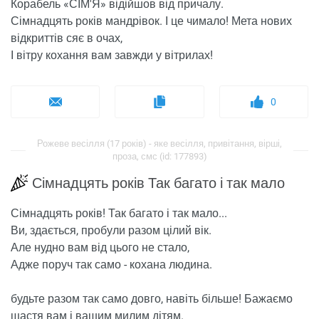
Корабель «СІМ'Я» відійшов від причалу.
Сімнадцять років мандрівок. І це чимало! Мета нових
відкриттів сяє в очах,
І вітру кохання вам завжди у вітрилах!
0
Рожеве весілля (17 років) - яке весілля, привітання, вірші,
проза, смс (id: 177893)
Сімнадцять років Так багато і так мало
Сімнадцять років! Так багато і так мало...
Ви, здається, пробули разом цілий вік.
Але нудно вам від цього не стало,
Адже поруч так само - кохана людина.
будьте разом так само довго, навіть більше! Бажаємо
щастя вам і вашим милим дітям.