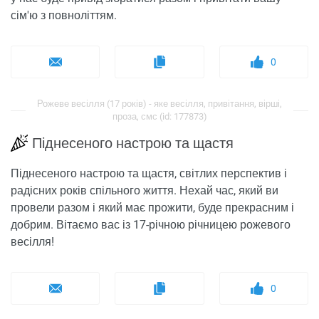
сім'ю з повноліттям.
0
Рожеве весілля (17 років) - яке весілля, привітання, вірші,
проза, смс (id: 177873)
Піднесеного настрою та щастя
Піднесеного настрою та щастя, світлих перспектив і
радісних років спільного життя. Нехай час, який ви
провели разом і який має прожити, буде прекрасним і
добрим. Вітаємо вас із 17-річною річницею рожевого
весілля!
0