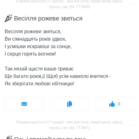
Рожеве весілля (17 років) - яке весілля, привітання, вірші,
проза, смс (id: 177880)
Весілля рожеве зветься
Весілля рожеве зветься,
Ви сімнадцять років удвох,
І усмішки яскравіші за сонце,
І серця горять вогнем!
Так нехай щастя ваше триває
Ще багато років,|| |Щоб усім навколо вчитися -
Як зберігати любові обітницю!
0
Рожеве весілля (17 років) - яке весілля, привітання, вірші,
проза, смс (id: 177881)