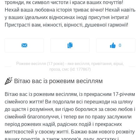
троянди, як символ чистоти і краси ваших почуттів!
Нехай ваша любовна історія триває вічно! Нехай навіть
у ваших ідеальних відносинах іноді присутня інтрига!
Пристрасті вам, ніжності, вірності, душевної гармонії!
0
Рожеве весілля (17 років) - яке весілля, привітання, вірші,
проза, смс (id: 177867)
Вітаю вас із рожевим весіллям
Вітаю вас із рожевим весіллям, із прекрасним 17-річчям
сімейного життя! Ви подолали всі перешкоди на шляху
до щастя і розуміння, ви гідно боролися за свою любов і
сімейний благополуччя, і тепер ви по праву заслужили
період рожевих надій, радісних подій і прекрасних
миттєвостей у своєму житті. Бажаю вам нового розквіту
ваших почуттів, а також здоров'я, ладу, достатку і