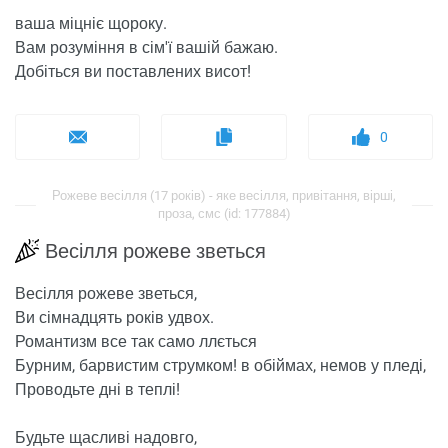
ваша міцніє щороку.
Вам розуміння в сім'ї вашій бажаю.
Добіться ви поставлених висот!
0
Рожеве весілля (17 років) - яке весілля, привітання, вірші,
проза, смс (id: 177884)
Весілля рожеве зветься
Весілля рожеве зветься,
Ви сімнадцять років удвох.
Романтизм все так само ллється
Бурним, барвистим струмком! в обіймах, немов у пледі,
Проводьте дні в теплі!
Будьте щасливі надовго,