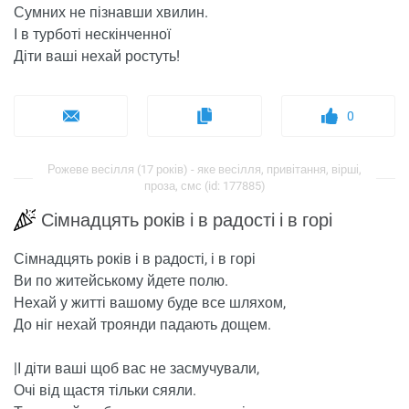
Сумних не пізнавши хвилин.
І в турботі нескінченної
Діти ваші нехай ростуть!
0
Рожеве весілля (17 років) - яке весілля, привітання, вірші,
проза, смс (id: 177885)
Сімнадцять років і в радості і в горі
Сімнадцять років і в радості, і в горі
Ви по житейському йдете полю.
Нехай у житті вашому буде все шляхом,
До ніг нехай троянди падають дощем.
|І діти ваші щоб вас не засмучували,
Очі від щастя тільки сяяли.