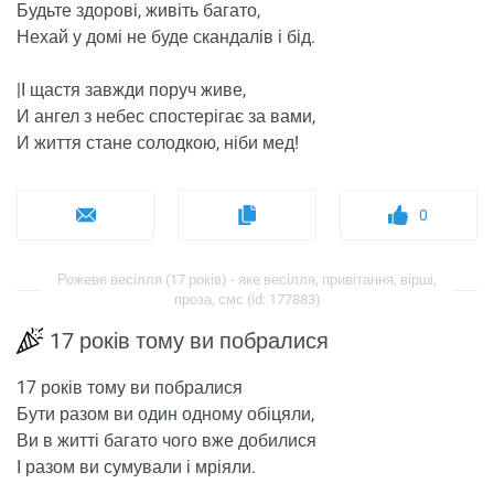
Будьте здорові, живіть багато,
Нехай у домі не буде скандалів і бід.
|І щастя завжди поруч живе,
И ангел з небес спостерігає за вами,
И життя стане солодкою, ніби мед!
0
Рожеве весілля (17 років) - яке весілля, привітання, вірші,
проза, смс (id: 177883)
17 років тому ви побралися
17 років тому ви побралися
Бути разом ви один одному обіцяли,
Ви в житті багато чого вже добилися
І разом ви сумували і мріяли.