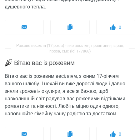
душевного тепла.
0
Рожеве весілля (17 років) - яке весілля, привітання, вірші,
проза, смс (id: 177868)
Вітаю вас із рожевим
Вітаю вас із рожевим весіллям, з юним 17-річчям
вашого шлюбу. І нехай ви вже дорослі люди і давно
зняли «рожеві» окуляри, я все ж бажаю, щоб
навколишній світ радував вас рожевими відтінками
романтики та ніжності. Любіть міцно один одного,
наповнюйте сімейну чашу радістю та достатком.
0