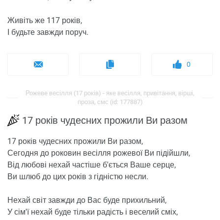
Живіть же 117 років,
І будьте завжди поруч.
0
Рожеве весілля (17 років) - яке весілля, привітання, вірші,
проза, смс (id: 177887)
17 років чудесних прожили Ви разом
17 років чудесних прожили Ви разом,
Сегодня до роковин весілля рожевої Ви підійшли,
Від любові нехай частіше б'ється Ваше серце,
Ви шлюб до цих років з гідністю несли.
Нехай світ завжди до Вас буде прихильний,
У сім'ї нехай буде тільки радість і веселий сміх,