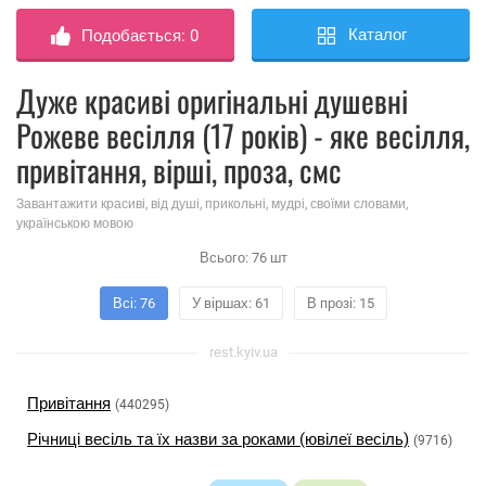
Каталог
Подобається:
0
Дуже красиві оригінальні душевні
Рожеве весілля (17 років) - яке весілля,
привітання, вірші, проза, смс
Завантажити красиві, від душі, прикольні, мудрі, своїми словами,
українською мовою
Всього:
76
шт
Всі: 76
У віршах: 61
В прозі: 15
rest.kyiv.ua
Привітання
(440295)
Річниці весіль та їх назви за роками (ювілеї весіль)
(9716)