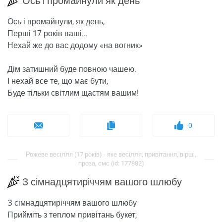
Ось і промайнули як день
Ось і промайнули, як день,
Перші 17 років ваші...
Нехай же до вас додому «на вогник»
Дім затишний буде повною чашею.
І нехай все те, що має бути,
Буде тільки світлим щастям вашим!
0
Рожеве весілля (17 років) - яке весілля, привітання, вірші,
проза, смс (id: 177882)
З сімнадцятиріччям вашого шлюбу
З сімнадцятиріччям вашого шлюбу
Прийміть з теплом привітань букет,