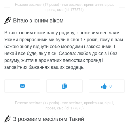
Рожеве весілля (17 років) - яке весілля, привітання, вірші,
проза, смс (id: 177874)
Вітаю з юним віком
Вітаю з юним віком вашу родину, з рожевим весіллям.
Якими прекрасними ми були в свої 17 років, тому я вам
бажаю знову відчути себе молодими і закоханими. І
нехай все буде, як у пісні Сєрова: любов до сліз і без
розуму, життя в ароматних пелюстках троянд і
заповітних бажаннях ваших сердець.
0
Рожеве весілля (17 років) - яке весілля, привітання, вірші,
проза, смс (id: 177875)
З рожевим весіллям Такий