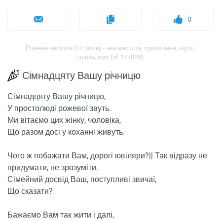
0
Рожеве весілля (17 років) - яке весілля, привітання, вірші,
проза, смс (id: 177889)
Сімнадцяту Вашу річницю
Сімнадцяту Вашу річницю,
У простолюді рожевої звуть.
Ми вітаємо цих жінку, чоловіка,
Що разом досі у коханні живуть.
Чого ж побажати Вам, дорогі ювіляри?|| Так відразу не
придумати, не зрозуміти.
Сімейний досвід Ваш, поступливі звичаї,
Що сказати?
Бажаємо Вам так жити і далі,