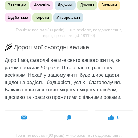
З місяцем
Чоловіку
Дружині
Друзям
Батькам
Від батьків
Короткі
Універсальні
Гранітне весілля (90 років) — яке весілля, поздоровлення,
вірші, проза, смс (id: 181120)
Дорогі мої сьогодні велике
Дорогі мої, сьогодні велике свято вашого життя, ви
разом прожили 90 років. Вітаю вас із гранітним
весіллям. Нехай у вашому житті буде щире щастя,
щоденна радість і бадьорість, успіх і благополуччя.
Бажаю пишатися своїм міцним і міцним шлюбом,
щасливо та красиво прожитими спільними роками.
0
Гранітне весілля (90 років) — яке весілля, поздоровлення,