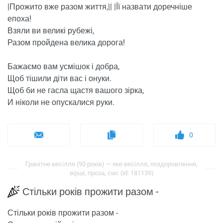
|Прожито вже разом життя,|| |Її назвати доречніше
епоха!
Взяли ви великі рубежі,
Разом пройдена велика дорога!
Бажаємо вам усмішок і добра,
Щоб тішили діти вас і онуки.
Щоб би не гасла щастя вашого зірка,
И ніколи не опускалися руки.
0
Гранітне весілля (90 років) — яке весілля, поздоровлення,
вірші, проза, смс (id: 181139)
Стільки років прожити разом -
Стільки років прожити разом -