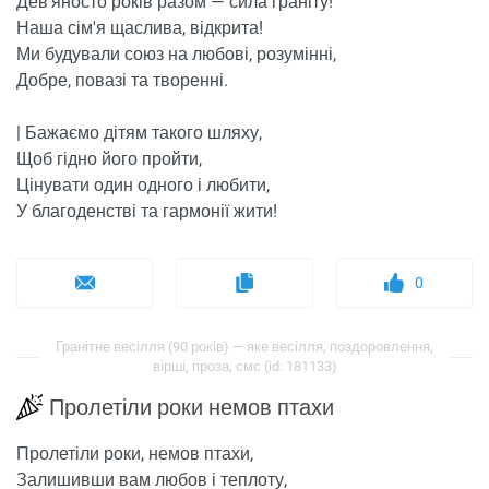
Дев'яносто років разом — сила граніту!
Наша сім'я щаслива, відкрита!
Ми будували союз на любові, розумінні,
Добре, повазі та творенні.
| Бажаємо дітям такого шляху,
Щоб гідно його пройти,
Цінувати один одного і любити,
У благоденстві та гармонії жити!
0
Гранітне весілля (90 років) — яке весілля, поздоровлення,
вірші, проза, смс (id: 181133)
Пролетіли роки немов птахи
Пролетіли роки, немов птахи,
Залишивши вам любов і теплоту,