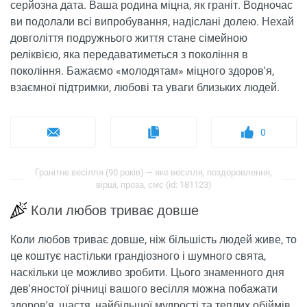
серйозна дата. Ваша родина міцна, як граніт. Водночас
ви подолали всі випробування, надіслані долею. Нехай
довголіття подружнього життя стане сімейною
реліквією, яка передаватиметься з покоління в
покоління. Бажаємо «молодятам» міцного здоров'я,
взаємної підтримки, любові та уваги близьких людей.
0
Гранітне весілля (90 років) — яке весілля, поздоровлення,
вірші, проза, смс (id: 181123)
Коли любов триває довше
Коли любов триває довше, ніж більшість людей живе, то
це коштує настільки грандіозного і шумного свята,
наскільки це можливо зробити. Цього знаменного дня
дев'яностої річниці вашого весілля можна побажати
здоров'я, щастя, найбільшої мудрості та теплих обіймів