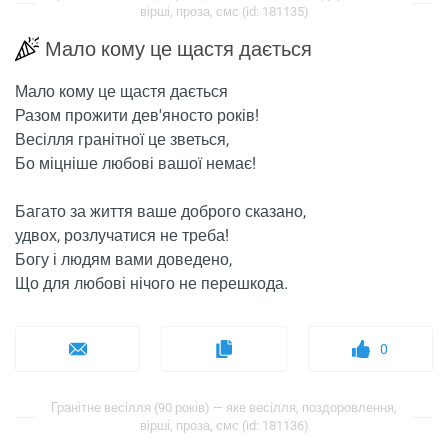
вірші, проза, смс (id: 181135)
Мало кому це щастя дається
Мало кому це щастя дається
Разом прожити дев'яносто років!
Весілля гранітної це зветься,
Бо міцніше любові вашої немає!
Багато за життя ваше доброго сказано,
удвох, розлучатися не треба!
Богу і людям вами доведено,
Що для любові нічого не перешкода.
0
Гранітне весілля (90 років) — яке весілля, поздоровлення,
вірші, проза, смс (id: 181136)