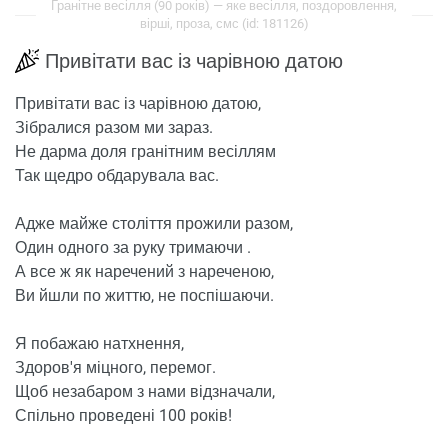
Гранітне весілля (90 років) — яке весілля, поздоровлення,
вірші, проза, смс (id: 181126)
Привітати вас із чарівною датою
Привітати вас із чарівною датою,
Зібралися разом ми зараз.
Не дарма доля гранітним весіллям
Так щедро обдарувала вас.
Адже майже століття прожили разом,
Один одного за руку тримаючи .
А все ж як наречений з нареченою,
Ви йшли по життю, не поспішаючи.
Я побажаю натхнення,
Здоров'я міцного, перемог.
Щоб незабаром з нами відзначали,
Спільно проведені 100 років!