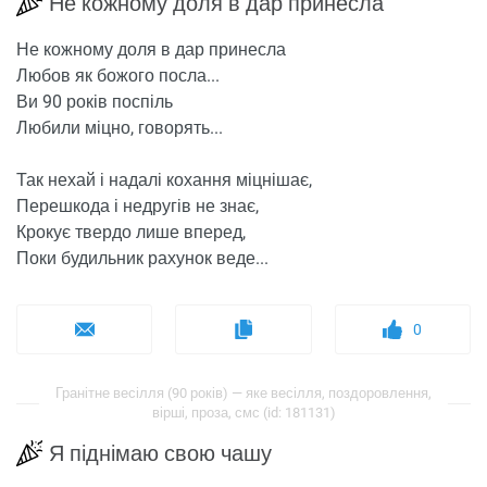
Не кожному доля в дар принесла
Не кожному доля в дар принесла
Любов як божого посла...
Ви 90 років поспіль
Любили міцно, говорять...
Так нехай і надалі кохання міцнішає,
Перешкода і недругів не знає,
Крокує твердо лише вперед,
Поки будильник рахунок веде...
0
Гранітне весілля (90 років) — яке весілля, поздоровлення,
вірші, проза, смс (id: 181131)
Я піднімаю свою чашу