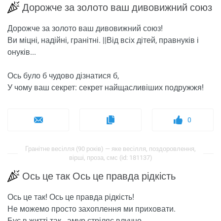
Дорожче за золото ваш дивовижний союз
Дорожче за золото ваш дивовижний союз!
Ви міцні, надійні, гранітні. ||Від всіх дітей, правнуків і
онуків...
Ось було б чудово дізнатися б,
У чому ваш секрет: секрет найщасливіших подружжя!
0
Гранітне весілля (90 років) — яке весілля, поздоровлення,
вірші, проза, смс (id: 181137)
Ось це так Ось це правда рідкість
Ось це так! Ось це правда рідкість!
Не можемо просто захоплення ми приховати.
Бує в житті так - амур стріляє влучно,