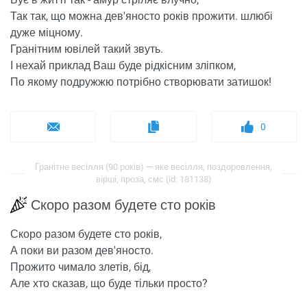
Так так, що можна дев'яносто років прожити. шлюбі
дуже міцному.
Гранітним ювілей такий звуть.
І нехай приклад Ваш буде рідкісним зліпком,
По якому подружжю потрібно створювати затишок!
0
Гранітне весілля (90 років) — яке весілля, поздоровлення,
вірші, проза, смс (id: 181138)
Скоро разом будете сто років
Скоро разом будете сто років,
А поки ви разом дев'яносто.
Прожито чимало злетів, бід,
Але хто сказав, що буде тільки просто?