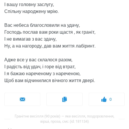
І вашу головну заслугу,
Спільну народжену мрію.
Вас небеса благословили на удачу,
Господь послав вам роки щастя , як граніт,
І не вимагав з вас здачу,
Ну, а на нагороду, дав вам життя лабіринт.
Адже все у вас склалося разом,
І радість від удач, і горе від втрат,
І я бажаю нареченому з нареченою,
Щоб вам відчинилися вічного життя двері.
0
Гранітне весілля (90 років) — яке весілля, поздоровлення,
вірші, проза, смс (id: 181134)