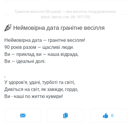
Гранітне весілля (90 років) — яке весілля, поздоровлення,
вірші, проза, смс (id: 181125)
Неймовірна дата гранітне весілля
Неймовірна дата — гранітне весілля!
90 років разом — щасливі люди.
Ви — приклад, ви — наша відрада,
Ви — ідеальні долі.
,
У здоров'я, удачі, турботі та світі,
Дивіться на світ, як завжди, гордо,
Ви - наші по життю кумири!
0