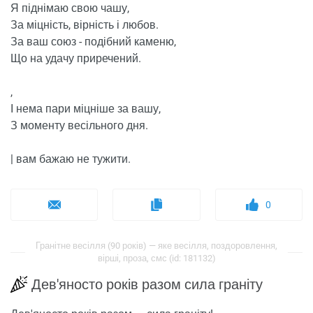
Я піднімаю свою чашу,
За міцність, вірність і любов.
За ваш союз - подібний каменю,
Що на удачу приречений.
,
І нема пари міцніше за вашу,
З моменту весільного дня.
| вам бажаю не тужити.
0
Гранітне весілля (90 років) — яке весілля, поздоровлення,
вірші, проза, смс (id: 181132)
Дев'яносто років разом сила граніту