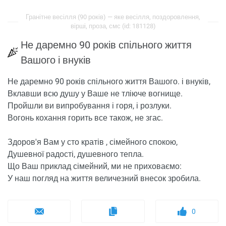
Гранітне весілля (90 років) — яке весілля, поздоровлення,
вірші, проза, смс (id: 181128)
Не даремно 90 років спільного життя
Вашого і внуків
Не даремно 90 років спільного життя Вашого. і внуків,
Вклавши всю душу у Ваше не тліюче вогнище.
Пройшли ви випробування і горя, і розлуки.
Вогонь кохання горить все також, не згас.
Здоров'я Вам у сто кратів , сімейного спокою,
Душевної радості, душевного тепла.
Що Ваш приклад сімейний, ми не приховаємо:
У наш погляд на життя величезний внесок зробила.
0