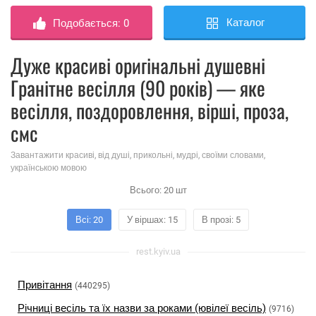
Каталог
Подобається:
0
Дуже красиві оригінальні душевні
Гранітне весілля (90 років) — яке
весілля, поздоровлення, вірші, проза,
смс
Завантажити красиві, від душі, прикольні, мудрі, своїми словами,
українською мовою
Всього:
20
шт
Всі: 20
У віршах: 15
В прозі: 5
rest.kyiv.ua
Привітання
(440295)
Річниці весіль та їх назви за роками (ювілеї весіль)
(9716)