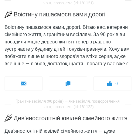
вірші, проза, смс (id: 181121)
Воістину пишаємося вами дорогі
Воістину пишаємося вами, дорогі. Вітаю вас, ветерани
сімейного життя, з гранітним весіллям. За 90 років ви
посадили міцне дерево життя і тепер з радістю
зустрічаєте у будинку дітей і онуків-правнуків. Хочу вам
побажати лише міцного здоров'я та втіхи серця, адже
все інше — любов, достаток, щастя і повага у вас вже є.
0
Гранітне весілля (90 років) — яке весілля, поздоровлення,
вірші, проза, смс (id: 181122)
Дев'яностолітній ювілей сімейного життя
Дев'яностолітній ювілей сімейного життя — дуже