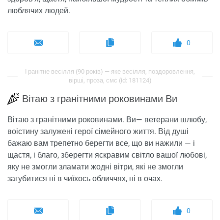
люблячих людей.
0
Гранітне весілля (90 років) — яке весілля, поздоровлення,
вірші, проза, смс (id: 181124)
Вітаю з гранітними роковинами Ви
Вітаю з гранітними роковинами. Ви— ветерани шлюбу,
воістину залужені герої сімейного життя. Від душі
бажаю вам трепетно ​​берегти все, що ви нажили — і
щастя, і благо, зберегти яскравим світло вашої любові,
яку не змогли зламати жодні вітри, які не змогли
загубитися ні в чиїхось обличчях, ні в очах.
0