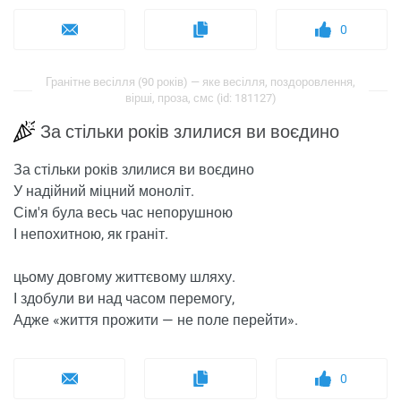
0
Гранітне весілля (90 років) — яке весілля, поздоровлення,
вірші, проза, смс (id: 181127)
За стільки років злилися ви воєдино
За стільки років злилися ви воєдино
У надійний міцний моноліт.
Сім'я була весь час непорушною
І непохитною, як граніт.
цьому довгому життєвому шляху.
І здобули ви над часом перемогу,
Адже «життя прожити — не поле перейти».
0