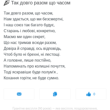
Так довго разом що часом
Так довго разом, що часом,
Нам здається, що ми безсмертні,
І наш союз так багато будує,
Старань і любові, конкретно,
Маємо ми один секрет,
Що нас тримав всюди разом,
Довіра й справді, ось відповідь,
Чтоб було ні брехні, ні лестощі.
А головне, лише постійно,
Напоминать про колишні почуття,
Тоді яскравіше буде полум'я ,
Кохання горіти, не буде сумно.
0
Гранітне весілля (90 років) — яке весілля, поздоровлення,