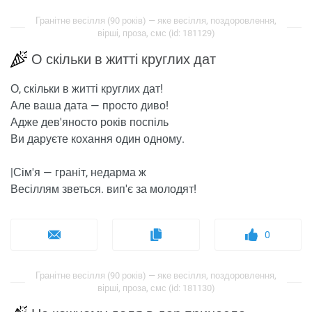
Гранітне весілля (90 років) — яке весілля, поздоровлення,
вірші, проза, смс (id: 181129)
О скільки в житті круглих дат
О, скільки в житті круглих дат!
Але ваша дата — просто диво!
Адже дев'яносто років поспіль
Ви даруєте кохання один одному.
|Сім'я — граніт, недарма ж
Весіллям зветься. вип'є за молодят!
0
Гранітне весілля (90 років) — яке весілля, поздоровлення,
вірші, проза, смс (id: 181130)