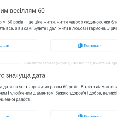
вим весіллям 60
ям! 60 років — це ціле життя, життя удвох з людиною, яка б
 все, а ви самі будете і далі жити в любові і гармонії. З річ
слати
Копіювати
Діамантове весілля (60 років) - яке весілля, привітання, вірш
то значуща дата
а дата на честь прожитих разом 60 років. Вітаю з діаманто
им і улюбленим діамантом, бажаю здоров'я і добра, великої у
душевної радості.
слати
Копіювати