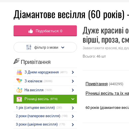
Діамантове весілля (60 років) -
Дуже красиві о
Подобається:
0
вірші, проза, с
фільтр з мови
Завантажити красиві, від ду
Всього:
46
шт
Привітання
З Днем народження
(4811)
З ювілеєм
(26066)
Привітання
(440295)
На весілля
(1609)
Річниці весіль та їх н
Річниці весіль
(9716)
1 рік (ситцеве весілля)
60 років (діамантове вес
(280)
2 роки (паперове весілля)
(198)
3 роки (шкіряне весілля)
(170)