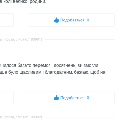
в колі великої родини.
Подобається:
0
і, проза, смс (id: 180981)
ичилося багато перемог і досягнень, ви змогли
ваше було щасливим і благодатним, бажаю, щоб на
Подобається:
0
і, проза, смс (id: 180982)