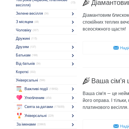
Діамантови
(15)
весілля)
Зелене весілля
(36)
Діамантовим блиском 
спокійних теплих веч
З місяцем
(48)
всеосяжного щастя!
Чоловіку
(337)
Дружині
(115)
Друзям
(137)
Наді
Батькам
(188)
Від батьків
(36)
Короткі
(332)
Ваша сім'я 
Універсальні
(599)
Важливі події
(15952)
Ваша сім'я — це неймо
Улюбленим
(454)
його оправа. І тільки,
Свята за датами
платинового весілля.
(175055)
Універсальні
(229)
За іменами
(23863)
Наді