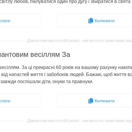
світлу любов, піклуватися один про дугу і збиратися в свята 
слати
Копіювати
Діамантове весілля (60 років) - яке весілля, привітання, вірш
мантовим весіллям За
весіллям. За ці прекрасні 60 років на вашому рахунку накоп
від напастей життя і забобонів людей. Бажаю, щоб життя 
с завжди поспішали діти, онуки та правнуки.
слати
Копіювати
Діамантове весілля (60 років) - яке весілля, привітання, вірш