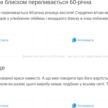
м блиском переливається 60-річна
переливається 60-річна річниця весілля! Сердечно вітаю мі
орів у улюблених обіймах і юнацького блиску в очах побачивш
слати
Копіювати
Діамантове весілля (60 років) - яке весілля, привітання, вірш
це
вірної краси намисто. А що вже говорити про його вартість і
 коли ви разом, цього виробу немає подібних у всьому світі. Та
слати
Копіювати