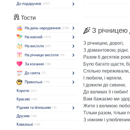
До подарунків
(3787)
Тости
На день народження
З річницею 
(2783)
На ювілей
(1673)
З річницею, дорогі,
На весілля
(247)
З діамантовою, рідні,
На річницю весілля
(74)
Разом 6 десятків рокі
Було багато щастя, бі
За кохання
(188)
Спільно переживали,
До свята
(77)
І любили, і мріяли,
Прикольні
(178)
І дожили до сивини,
Короткі
До великих її глибин!
(227)
Вам бажаємо ми здор
Красиві
(163)
Жити з великою любо
Рідним та близьким
(76)
Тільки разом, тільки п
Друзям
(145)
З ніжним і улюблени
Кавказькі
(159)