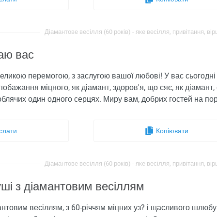
Діамантове весілля (60 років) - яке весілля, привітання, вірш
таю вас
 великою перемогою, з заслугою вашої любові! У вас сьогодні
побажання міцного, як діамант, здоров'я, що сяє, як діамант,
юблячих один одного серцях. Миру вам, добрих гостей на пор
слати
Копіювати
Діамантове весілля (60 років) - яке весілля, привітання, вірш
уші з діамантовим весіллям
мантовим весіллям, з 60-річчям міцних уз? і щасливого шлюбу