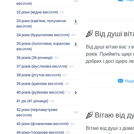
(43)
весілля)
32 роки (мідне весілля)
(25)
33 роки (кам'яне, полуничне
(69)
весілля)
Від душі ві
34 роки (бурштинове весілля)
(44)
35 років (полотняне, коралове
Від душі вітаю вас з
(72)
весілля)
років. Прийміть щирі 
36 років (36 річниця)
(24)
добрих і досі щиро л
37 років (муслінова весілля)
(42)
38 років (ртутне весілля)
(41)
Наді
39 років (крепове весілля)
(40)
40 років (рубінове весілля)
(75)
41 рік (41 річниця)
(24)
42 роки (перламутрове
(39)
Вітаю від д
весілля)
43 роки (фланелеве весілля)
(32)
Вітаю від душі з діа
44 роки (топазове весілля)
(33)