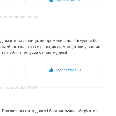
і, проза, смс (id: 180979)
 діамантова річниця, ви прожили в шлюбі чудові 60
 сімейного щастя і сяючою, як діамант, втіхи у ваших
озі та благополуччя у вашому домі.
Подобається:
0
і, проза, смс (id: 180980)
. Бажаю вам жити довго і благополучно, зберігати в