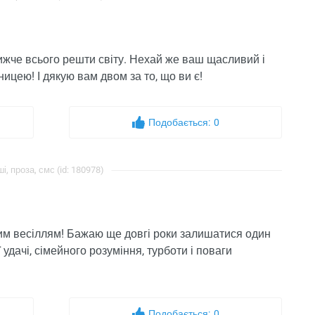
лижче всього решти світу. Нехай же ваш щасливий і
ницею! І дякую вам двом за то, що ви є!
Подобається:
0
і, проза, смс (id: 180978)
вим весіллям! Бажаю ще довгі роки залишатися один
дачі, сімейного розуміння, турботи і поваги
Подобається:
0