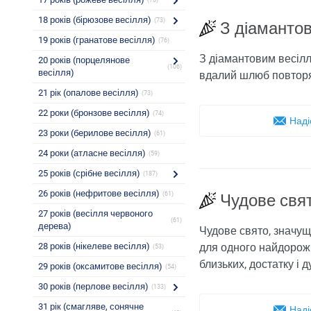
(76)
18 років (бірюзове весілля)
(73)
З діаманто
19 років (гранатове весілля)
(76)
З діамантовим весілл
20 років (порцелянове
(106)
весілля)
вдалий шлюб повторять
21 рік (опалове весілля)
(73)
22 роки (бронзове весілля)
(74)
Наді
23 роки (берилове весілля)
(61)
24 роки (атласне весілля)
(59)
25 років (срібне весілля)
(187)
26 років (нефритове весілля)
(61)
Чудове свя
27 років (весілля червоного
(61)
дерева)
Чудове свято, значущ
28 років (нікелеве весілля)
для одного найдорожч
(53)
близьких, достатку і 
29 років (оксамитове весілля)
(54)
30 років (перлове весілля)
(133)
31 рік (смагляве, сонячне
Наді