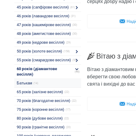
серцях добру надію і 
45 років (сапфірове весілля)
(61)
46 років (лавандове весілля)
(31)
Наді
47 років (кашемірове весілля)
(30)
48 років (аметистове весілля)
(30)
49 років (кедрове весілля)
(29)
50 років (золоте весілля)
(158)
Вітаю з діа
55 років (смарагдове весілля)
(59)
60 років (діамантове
Вітаю з діамантовим 
(46)
весілля)
вберегти свою любов 
Батькам
свята і вихідні до ва
(14)
65 років (залізне весілля)
(22)
70 років (благодатне весілля)
(22)
Наді
75 років (коронне весілля)
(17)
80 років (дубове весілля)
(22)
90 років (гранітне весілля)
(20)
100 років (червоне, платинове