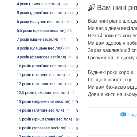
4 роки (льняне весілля)
(144)
Вам нині рі
5 років (дерев'яне весілля)
(254)
Вам нині рівно шістде
6 років (чавунне весілля)
(138)
Ми вас з днем ​​весілл
6,5 років (цинкове весілля)
(24)
Нехай роки птахом ле
7 років (мідне весілля)
(114)
Ми вам здоров'я поб
8 років (бляшане весілля)
(93)
Зараз важливіший спо
9 років (фаянсове весілля)
І розуміння - в цьому 
(92)
10 років (олов'яне весілля)
(196)
Будь-які роки хороші,
11 років (сталеве весілля)
(76)
І ті, що в юності, і ці.
12 років (нікелеве весілля)
(65)
Ми вам бажаємо від 
12,5 років (нікелеве весілля)
(15)
Довше жити на цьому 
13 років (мереживне весілля)
(51)
14 років (агатове весілля)
(57)
Наді
15 років (кришталеве весілля)
(110)
16 років (топазове весілля)
(71)
17 років (рожеве весілля)