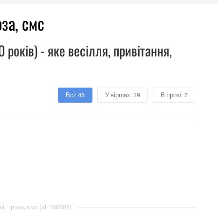
оза, смс
років) - яке весілля, привітання,
Всі: 46
У віршах: 39
В прозі: 7
і, проза, смс (id: 180984)