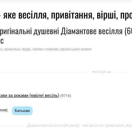
 яке весілля, привітання, вірші, пр
ригінальні душевні Діамантове весілля (60 
мс
ші, прикольні, мудрі, своїми словами, українською мовою
rest.kyiv.ua
азви за роками (ювілеї весіль)
(9716)
ілля)
Батькам
Діамантове весілля (60 років) - яке весілля, привітання, вірш