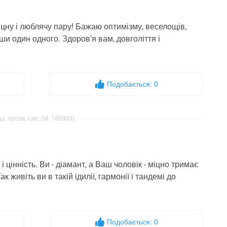
цну і люблячу пару! Бажаю оптимізму, веселощів,
и один одного. Здоров'я вам, довголіття і
Подобається:
0
і, проза, смс (id: 180983)
 цінність. Ви - діамант, а Ваш чоловік - міцно тримає
к живіть ви в такій ідилії, гармонії і тандемі до
Подобається:
0