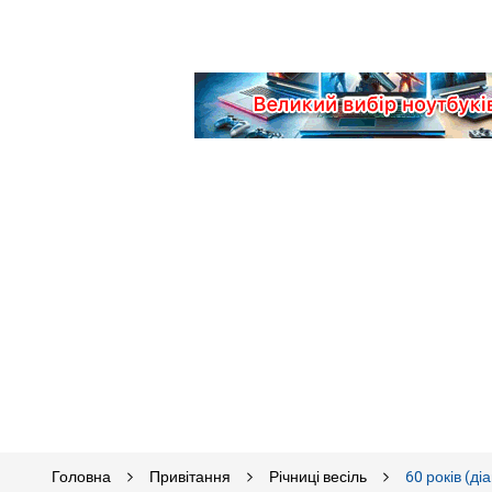
Головна
Привітання
Річниці весіль
60 років (ді