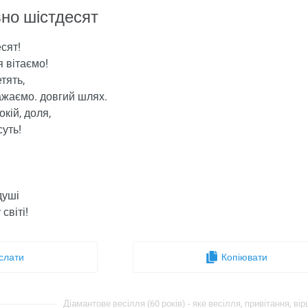
вно шістдесят
сят!
я вітаємо!
тять,
ажаємо. довгий шлях.
кій, доля,
суть!
душі
світі!
слати
Копіювати
Діамантове весілля (60 років) - яке весілля, привітання, вірш