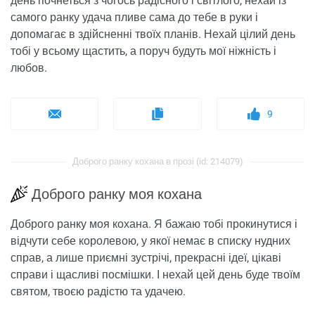
день почнеться з чогось радісного і світлого, нехай із
самого ранку удача пливе сама до тебе в руки і
допомагає в здійсненні твоїх планів. Нехай цілий день
тобі у всьому щастить, а поруч будуть мої ніжність і
любов.
9
Доброго ранку кохана в прозі (id: 214079)
Доброго ранку моя кохана
Доброго ранку моя кохана. Я бажаю тобі прокинутися і
відчути себе королевою, у якої немає в списку нудних
справ, а лише приємні зустрічі, прекрасні ідеї, цікаві
справи і щасливі посмішки. І нехай цей день буде твоїм
святом, твоєю радістю та удачею.