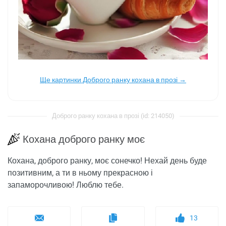
Ще картинки Доброго ранку кохана в прозі →
Доброго ранку кохана в прозі (id: 214050)
Кохана доброго ранку моє
Кохана, доброго ранку, моє сонечко! Нехай день буде
позитивним, а ти в ньому прекрасною і
запаморочливою! Люблю тебе.
13