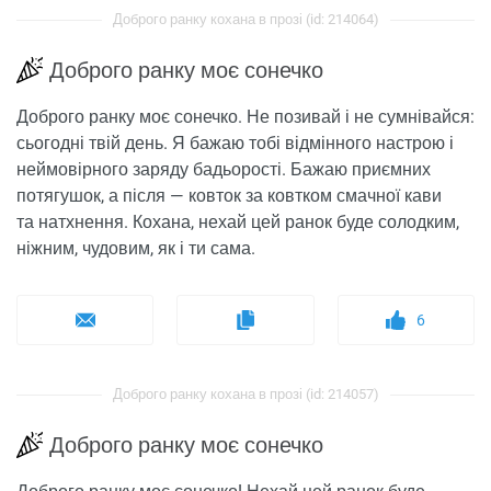
Доброго ранку кохана в прозі (id: 214064)
Доброго ранку моє сонечко
Доброго ранку моє сонечко. Не позивай і не сумнівайся:
сьогодні твій день. Я бажаю тобі відмінного настрою і
неймовірного заряду бадьорості. Бажаю приємних
потягушок, а після — ковток за ковтком смачної кави
та натхнення. Кохана, нехай цей ранок буде солодким,
ніжним, чудовим, як і ти сама.
6
Доброго ранку кохана в прозі (id: 214057)
Доброго ранку моє сонечко