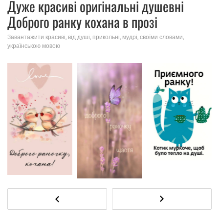
Дуже красиві оригінальні душевні
Доброго ранку кохана в прозі
Завантажити красиві, від душі, прикольні, мудрі, своїми словами,
українською мовою