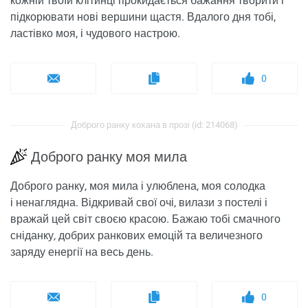
кожній твоїй клітинці прокидається бажання творити і
підкорювати нові вершини щастя. Вдалого дня тобі,
ластівко моя, і чудового настрою.
0
Доброго ранку кохана в прозі (id: 214068)
Доброго ранку моя мила
Доброго ранку, моя мила і улюблена, моя солодка
і ненаглядна. Відкривай свої очі, вилази з постелі і
вражай цей світ своєю красою. Бажаю тобі смачного
сніданку, добрих ранкових емоцій та величезного
заряду енергії на весь день.
0