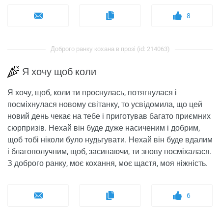
8
Доброго ранку кохана в прозі (id: 214063)
Я хочу щоб коли
Я хочу, щоб, коли ти проснулась, потягнулася і
посміхнулася новому світанку, то усвідомила, що цей
новий день чекає на тебе і приготував багато приємних
сюрпризів. Нехай він буде дуже насиченим і добрим,
щоб тобі ніколи було нудьгувати. Нехай він буде вдалим
і благополучним, щоб, засинаючи, ти знову посміхалася.
З доброго ранку, моє кохання, моє щастя, моя ніжність.
6