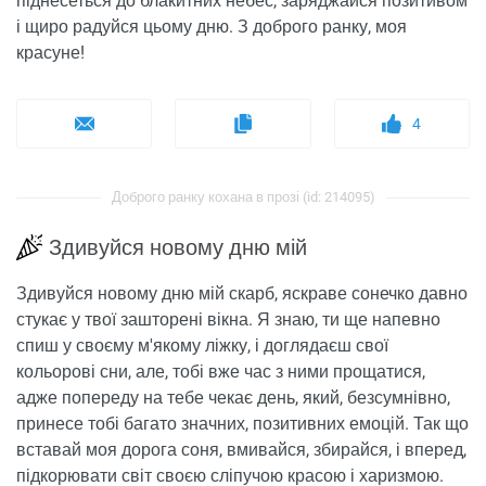
піднесеться до блакитних небес, заряджайся позитивом
і щиро радуйся цьому дню. З доброго ранку, моя
красуне!
4
Доброго ранку кохана в прозі (id: 214095)
Здивуйся новому дню мій
Здивуйся новому дню мій скарб, яскраве сонечко давно
стукає у твої зашторені вікна. Я знаю, ти ще напевно
спиш у своєму м'якому ліжку, і доглядаєш свої
кольорові сни, але, тобі вже час з ними прощатися,
адже попереду на тебе чекає день, який, безсумнівно,
принесе тобі багато значних, позитивних емоцій. Так що
вставай моя дорога соня, вмивайся, збирайся, і вперед,
підкорювати світ своєю сліпучою красою і харизмою.