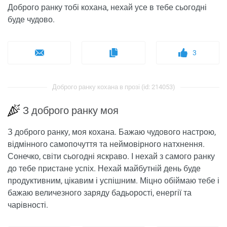
Доброго ранку тобі кохана, нехай усе в тебе сьогодні
буде чудово.
3
Доброго ранку кохана в прозі (id: 214053)
З доброго ранку моя
З доброго ранку, моя кохана. Бажаю чудового настрою,
відмінного самопочуття та неймовірного натхнення.
Сонечко, світи сьогодні яскраво. І нехай з самого ранку
до тебе пристане успіх. Нехай майбутній день буде
продуктивним, цікавим і успішним. Міцно обіймаю тебе і
бажаю величезного заряду бадьорості, енергії та
чарівності.