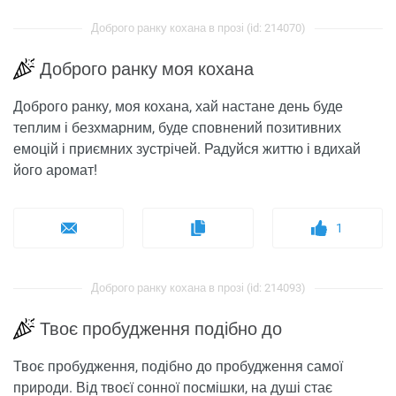
Доброго ранку кохана в прозі (id: 214070)
Доброго ранку моя кохана
Доброго ранку, моя кохана, хай настане день буде
теплим і безхмарним, буде сповнений позитивних
емоцій і приємних зустрічей. Радуйся життю і вдихай
його аромат!
1
Доброго ранку кохана в прозі (id: 214093)
Твоє пробудження подібно до
Твоє пробудження, подібно до пробудження самої
природи. Від твоєї сонної посмішки, на душі стає