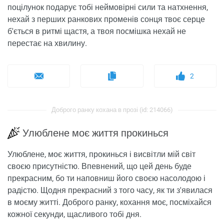
поцілунок подарує тобі неймовірні сили та натхнення,
нехай з перших ранкових променів сонця твоє серце
б'ється в ритмі щастя, а твоя посмішка нехай не
перестає на хвилину.
2
Доброго ранку кохана в прозі (id: 214066)
Улюблене моє життя прокинься
Улюблене, моє життя, прокинься і висвітли мій світ
своєю присутністю. Впевнений, що цей день буде
прекрасним, бо ти наповниш його своєю насолодою і
радістю. Щодня прекрасний з того часу, як ти з'явилася
в моєму житті. Доброго ранку, кохання моє, посміхайся
кожної секунди, щасливого тобі дня.