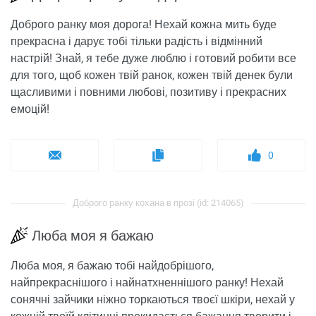
Доброго ранку моя дорога! Нехай кожна мить буде
прекрасна і дарує тобі тільки радість і відмінний
настрій! Знай, я тебе дуже люблю і готовий робити все
для того, щоб кожен твій ранок, кожен твій денек були
щасливими і повними любові, позитиву і прекрасних
емоцій!
0
Доброго ранку кохана в прозі (id: 214065)
Люба моя я бажаю
Люба моя, я бажаю тобі найдобрішого,
найпрекраснішого і найнатхненнішого ранку! Нехай
сонячні зайчики ніжно торкаються твоєї шкіри, нехай у