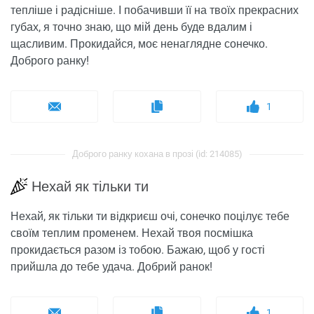
тепліше і радісніше. І побачивши її на твоїх прекрасних
губах, я точно знаю, що мій день буде вдалим і
щасливим. Прокидайся, моє ненаглядне сонечко.
Доброго ранку!
1
Доброго ранку кохана в прозі (id: 214085)
Нехай як тільки ти
Нехай, як тільки ти відкриєш очі, сонечко поцілує тебе
своїм теплим променем. Нехай твоя посмішка
прокидається разом із тобою. Бажаю, щоб у гості
прийшла до тебе удача. Добрий ранок!
1