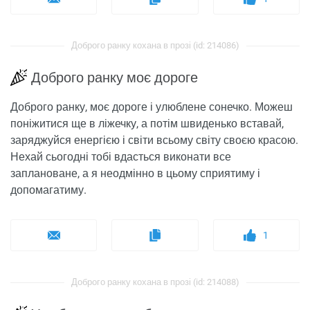
Доброго ранку кохана в прозі (id: 214086)
Доброго ранку моє дороге
Доброго ранку, моє дороге і улюблене сонечко. Можеш
поніжитися ще в ліжечку, а потім швиденько вставай,
заряджуйся енергією і світи всьому світу своєю красою.
Нехай сьогодні тобі вдасться виконати все
заплановане, а я неодмінно в цьому сприятиму і
допомагатиму.
1
Доброго ранку кохана в прозі (id: 214088)