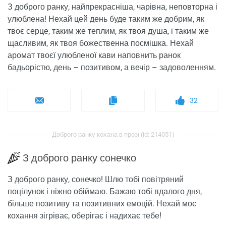
З доброго ранку, найпрекрасніша, чарівна, неповторна і
улюблена! Нехай цей день буде таким же добрим, як
твоє серце, таким же теплим, як твоя душа, і таким же
щасливим, як твоя божественна посмішка. Нехай
аромат твоєї улюбленої кави наповнить ранок
бадьорістю, день – позитивом, а вечір – задоволенням.
32
Доброго ранку кохана в прозі (id: 214051)
З доброго ранку сонечко
З доброго ранку, сонечко! Шлю тобі повітряний
поцілунок і ніжно обіймаю. Бажаю тобі вдалого дня,
більше позитиву та позитивних емоцій. Нехай моє
кохання зігріває, оберігає і надихає тебе!