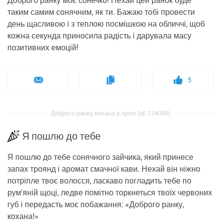
Доброго ранку моє сонечко! Нехай цей ранок буде
таким самим сонячним, як ти. Бажаю тобі провести
день щасливою і з теплою посмішкою на обличчі, щоб
кожна секунда приносила радість і дарувала масу
позитивних емоцій!
5
Доброго ранку кохана в прозі (id: 214080)
Я пошлю до тебе
Я пошлю до тебе сонячного зайчика, який принесе
запах троянд і аромат смачної кави. Нехай він ніжно
потріпле твоє волосся, ласкаво погладить тебе по
рум'яній щоці, ледве помітно торкнеться твоїх червоних
губ і передасть моє побажання: «Доброго ранку,
кохана!»