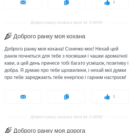
1
Доброго ранку кохана в прозі (id: 214059)
Доброго ранку моя кохана
Доброго ранку моя кохана! Сонечко моє! Нехай цей
ранок почнеться для тебе з посмішки і чашки ароматної
кави, а цей день принесе тобі багато усмішок, позитиву і
добра. Я думаю про тебе щохвилини, і нехай мої думки
про тебе заряджають тебе енергією і гарним настроєм!
1
Доброго ранку кохана в прозі (id: 214055)
Доброго ранку моя дорога