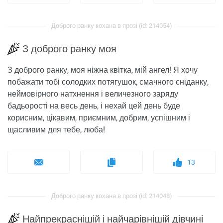
Доброго ранку кохана в прозі (id: 214054)
З доброго ранку моя
З доброго ранку, моя ніжна квітка, мій ангел! Я хочу
побажати тобі солодких потягушок, смачного сніданку,
неймовірного натхнення і величезного заряду
бадьорості на весь день, і нехай цей день буде
корисним, цікавим, приємним, добрим, успішним і
щасливим для тебе, люба!
13
Доброго ранку кохана в прозі (id: 214048)
Найпрекраснішій і найчарівнішій дівчині