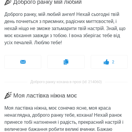
Доброго ранку мій любий
Доброго ранку, мій любий ангел! Нехай сьогодні твій
день почнеться з приємних, радісних миттєвостей, і
нехай ніщо не зможе затьмарити твій настрій. Знай, що
моє кохання завжди з тобою. І вона зберігає тебе від
усіх печалей. Люблю тебе!
2
Доброго ранку кохана в прозі (id: 214060)
Моя ластівка ніжна моє
Моя ластівка ніжна, моє сонечко ясне, моя краса
ненаглядна, доброго ранку тебе, кохана! Нехай ранок
принесе тобі натхнення і радість, прекрасний настрій і
величезне бажання робити великі вчинки. Бажаю