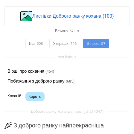
Листівки Доброго ранку кохана (100)
Всього:
57
шт
Всі: 503
У віршах: 446
В прозі: 57
rest.kyiv.ua
Вірші про кохання
(454)
Побажання з доброго ранку
(685)
Коханій
Короткі
Доброго ранку кохана в прозі (id: 214047)
З доброго ранку найпрекрасніша