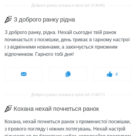
Доброго ранку кохана в прозі (id: 214049)
З доброго ранку рідна
З доброго ранку, рідна. Нехай сьогодні твій ранок
починається з посмішки, день триває в гарному настрої
і з відмінними новинами, а закінчується приємним
відпочинком. Гарного тобі дня!
4
Доброго ранку кохана в прозі (id: 214071)
Кохана нехай почнеться ранок
Кохана, нехай почнеться ранок з променистої посмішки,
з ігрового погляду і ніжних потягувань. Нехай настрій