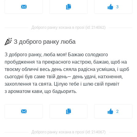
3
Доброго ранку кохана в прозі (id: 214062)
З доброго ранку люба
З доброго ранку, люба моя! Бажаю солодкого
пробудження та прекрасного настрою, бажаю, щоб на
твоєму обличчі весь день сяяла радісна усмішка, і щоб
сьогодні був саме твій день— день удачі, натхнення,
захоплення та свята. Цілую тебе і шлю свій привіт
з ароматом кави, що бадьорить.
2
Доброго ранку кохана в прозі (id: 214067)