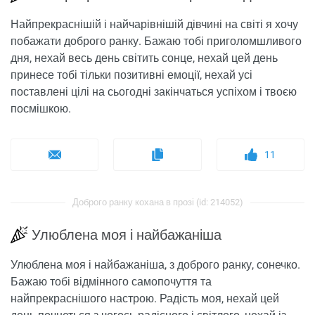
Найпрекраснішій і найчарівнішій дівчині на світі я хочу
побажати доброго ранку. Бажаю тобі приголомшливого
дня, нехай весь день світить сонце, нехай цей день
принесе тобі тільки позитивні емоції, нехай усі
поставлені цілі на сьогодні закінчаться успіхом і твоєю
посмішкою.
11
Доброго ранку кохана в прозі (id: 214052)
Улюблена моя і найбажаніша
Улюблена моя і найбажаніша, з доброго ранку, сонечко.
Бажаю тобі відмінного самопочуття та
найпрекраснішого настрою. Радість моя, нехай цей