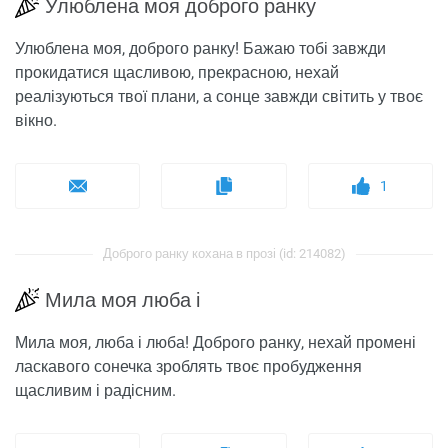
Улюблена моя доброго ранку
Улюблена моя, доброго ранку! Бажаю тобі завжди
прокидатися щасливою, прекрасною, нехай
реалізуються твої плани, а сонце завжди світить у твоє
вікно.
1
Доброго ранку кохана в прозі (id: 214082)
Мила моя люба і
Мила моя, люба і люба! Доброго ранку, нехай промені
ласкавого сонечка зроблять твоє пробудження
щасливим і радісним.