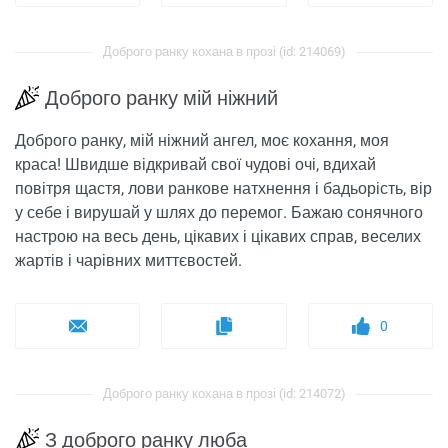
Доброго ранку кохана в прозі (id: 214069)
Доброго ранку мій ніжний
Доброго ранку, мій ніжний ангел, моє кохання, моя
краса! Швидше відкривай свої чудові очі, вдихай
повітря щастя, лови ранкове натхнення і бадьорість, вір
у себе і вирушай у шлях до перемог. Бажаю сонячного
настрою на весь день, цікавих і цікавих справ, веселих
жартів і чарівних миттєвостей.
0
Доброго ранку кохана в прозі (id: 214072)
З доброго ранку люба