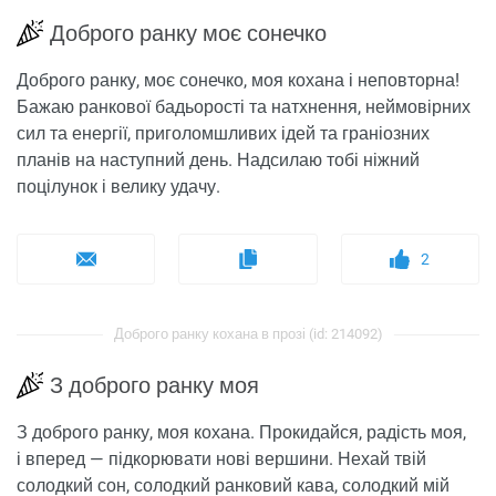
Доброго ранку моє сонечко
Доброго ранку, моє сонечко, моя кохана і неповторна!
Бажаю ранкової бадьорості та натхнення, неймовірних
сил та енергії, приголомшливих ідей та граніозних
планів на наступний день. Надсилаю тобі ніжний
поцілунок і велику удачу.
2
Доброго ранку кохана в прозі (id: 214092)
З доброго ранку моя
З доброго ранку, моя кохана. Прокидайся, радість моя,
і вперед — підкорювати нові вершини. Нехай твій
солодкий сон, солодкий ранковий кава, солодкий мій