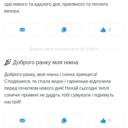
щасливого та вдалого дня, приємного та теплого
вечора.
2
Доброго ранку кохана в прозі (id: 214061)
Доброго ранку моя ніжна
Доброго ранку, моя ніжна і сонна принцеса!
Сподіваюся, ти спала міцно і гарненько відпочила
перед початком нового дня! Нехай сьогодні теплі
сонячні промені не дадуть тобі сумувати і піднімуть
настрій!
1