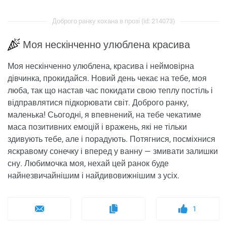
Доброго ранку кохана в прозі (id: 214073)
Моя нескінченно улюблена красива
Моя нескінченно улюблена, красива і неймовірна
дівчинка, прокидайся. Новий день чекає на тебе, моя
люба, так що настав час покидати свою теплу постіль і
відправлятися підкорювати світ. Доброго ранку,
маленька! Сьогодні, я впевнений, на тебе чекатиме
маса позитивних емоцій і вражень, які не тільки
здивують тебе, але і порадують. Потягнися, посміхнися
яскравому сонечку і вперед у ванну — змивати залишки
сну. Любимочка моя, нехай цей ранок буде
найнезвичайнішим і найдивовижнішим з усіх.
1