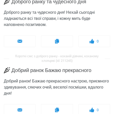
Доброго ранку та чудесного дня
Доброго ранку та чудесного дня! Нехай сьогодні
ладнаються всі твої справи, і кожну мить буде
наповнено позитивом.
0
Короткі смс з доброго ранку - коханій дівчині, коханому
хлопцеві (id: 211245)
Добрий ранок Бажаю прекрасного
Добрий ранок! Бажаю прекрасного настрою, приємного
здивування, сяючих очей, веселої посмішки, вдалого
дня!
0