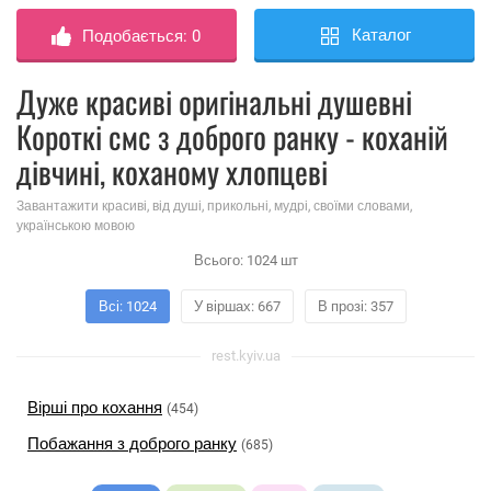
Каталог
Подобається:
0
Дуже красиві оригінальні душевні
Короткі смс з доброго ранку - коханій
дівчині, коханому хлопцеві
Завантажити красиві, від душі, прикольні, мудрі, своїми словами,
українською мовою
Всього:
1024
шт
Всі: 1024
У віршах: 667
В прозі: 357
rest.kyiv.ua
Вірші про кохання
(454)
Побажання з доброго ранку
(685)