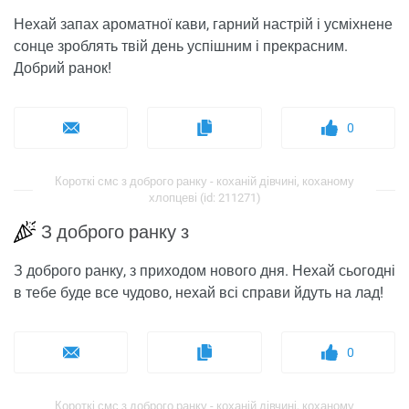
Нехай запах ароматної кави, гарний настрій і усміхнене
сонце зроблять твій день успішним і прекрасним.
Добрий ранок!
0
Короткі смс з доброго ранку - коханій дівчині, коханому
хлопцеві (id: 211271)
З доброго ранку з
З доброго ранку, з приходом нового дня. Нехай сьогодні
в тебе буде все чудово, нехай всі справи йдуть на лад!
0
Короткі смс з доброго ранку - коханій дівчині, коханому