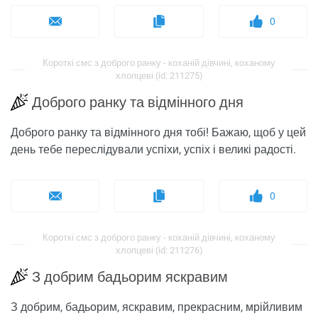
0
Короткі смс з доброго ранку - коханій дівчині, коханому
хлопцеві (id: 211275)
Доброго ранку та відмінного дня
Доброго ранку та відмінного дня тобі! Бажаю, щоб у цей
день тебе переслідували успіхи, успіх і великі радості.
0
Короткі смс з доброго ранку - коханій дівчині, коханому
хлопцеві (id: 211276)
З добрим бадьорим яскравим
З добрим, бадьорим, яскравим, прекрасним, мрійливим