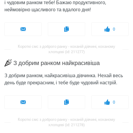
і чудовим ранком тебе! Бажаю продуктивного,
неймовірно щасливого та вдалого дня!
0
Короткі смс з доброго ранку - коханій дівчині, коханому
хлопцеві (id: 211277)
З добрим ранком найкрасивіша
З добрим ранком, найкрасивіша дівчинка. Нехай весь
день буде прекрасним, і тебе буде чудовий настрій.
0
Короткі смс з доброго ранку - коханій дівчині, коханому
хлопцеві (id: 211278)