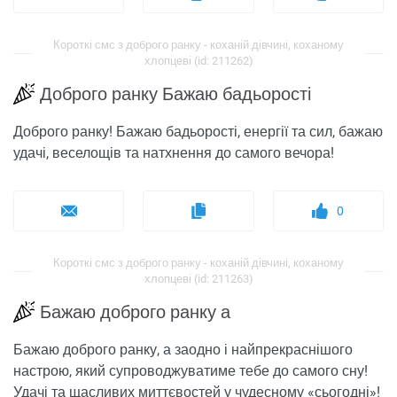
Короткі смс з доброго ранку - коханій дівчині, коханому
хлопцеві (id: 211262)
Доброго ранку Бажаю бадьорості
Доброго ранку! Бажаю бадьорості, енергії та сил, бажаю
удачі, веселощів та натхнення до самого вечора!
0
Короткі смс з доброго ранку - коханій дівчині, коханому
хлопцеві (id: 211263)
Бажаю доброго ранку а
Бажаю доброго ранку, а заодно і найпрекраснішого
настрою, який супроводжуватиме тебе до самого сну!
Удачі та щасливих миттєвостей у чудесному «сьогодні»!