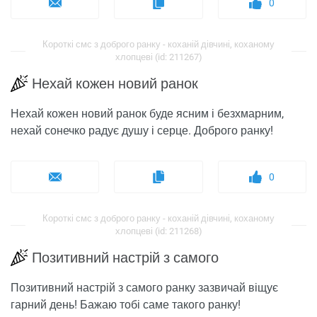
0
Короткі смс з доброго ранку - коханій дівчині, коханому
хлопцеві (id: 211267)
Нехай кожен новий ранок
Нехай кожен новий ранок буде ясним і безхмарним,
нехай сонечко радує душу і серце. Доброго ранку!
0
Короткі смс з доброго ранку - коханій дівчині, коханому
хлопцеві (id: 211268)
Позитивний настрій з самого
Позитивний настрій з самого ранку зазвичай віщує
гарний день! Бажаю тобі саме такого ранку!