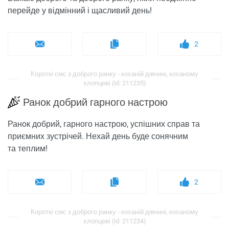
перейде у відмінний і щасливий день!
2
Короткі смс з доброго ранку - коханій дівчині, коханому
хлопцеві (id: 211235)
Ранок добрий гарного настрою
Ранок добрий, гарного настрою, успішних справ та
приємних зустрічей. Нехай день буде сонячним
та теплим!
2
Короткі смс з доброго ранку - коханій дівчині, коханому
хлопцеві (id: 211234)