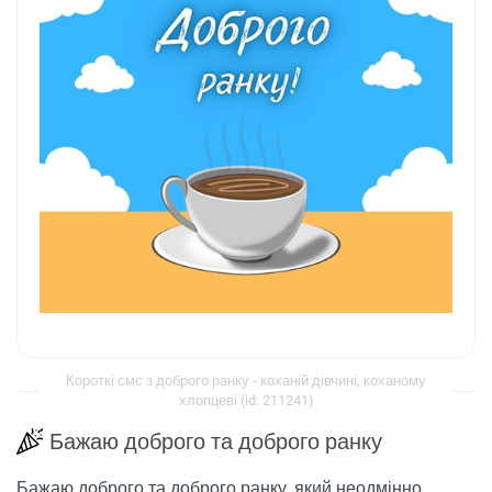
Короткі смс з доброго ранку - коханій дівчині, коханому
хлопцеві (id: 211241)
Бажаю доброго та доброго ранку
Бажаю доброго та доброго ранку, який неодмінно