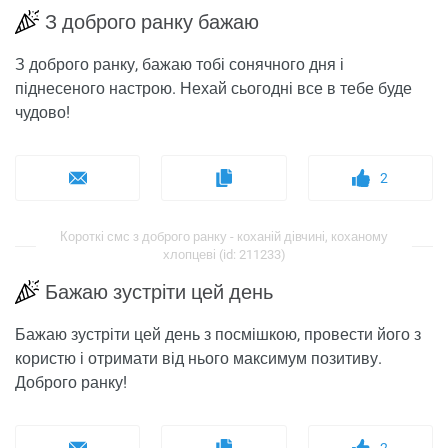
З доброго ранку бажаю
З доброго ранку, бажаю тобі сонячного дня і
піднесеного настрою. Нехай сьогодні все в тебе буде
чудово!
2
Короткі смс з доброго ранку - коханій дівчині, коханому
хлопцеві (id: 211233)
Бажаю зустріти цей день
Бажаю зустріти цей день з посмішкою, провести його з
користю і отримати від нього максимум позитиву.
Доброго ранку!