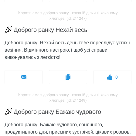
Короткі смс з доброго ранку - коханій дівчині, коханому
хлопцеві (id: 211247)
Доброго ранку Нехай весь
Доброго ранку! Нехай весь день тебе переслідує успіх і
везіння. Відмінного настрою, і щоб усі справи
виконувались з легкістю!
0
Короткі смс з доброго ранку - коханій дівчині, коханому
хлопцеві (id: 211249)
Доброго ранку Бажаю чудового
Доброго ранку! Бажаю чудового, сонячного,
продуктивного дня, приємних зустрічей, цікавих розмов,