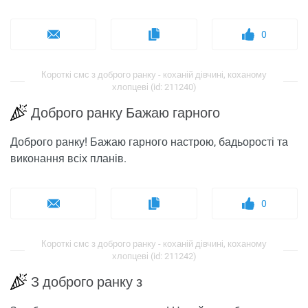
0
Короткі смс з доброго ранку - коханій дівчині, коханому
хлопцеві (id: 211240)
Доброго ранку Бажаю гарного
Доброго ранку! Бажаю гарного настрою, бадьорості та
виконання всіх планів.
0
Короткі смс з доброго ранку - коханій дівчині, коханому
хлопцеві (id: 211242)
З доброго ранку з