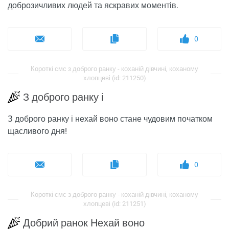
доброзичливих людей та яскравих моментів.
0
Короткі смс з доброго ранку - коханій дівчині, коханому
хлопцеві (id: 211250)
З доброго ранку і
З доброго ранку і нехай воно стане чудовим початком
щасливого дня!
0
Короткі смс з доброго ранку - коханій дівчині, коханому
хлопцеві (id: 211251)
Добрий ранок Нехай воно