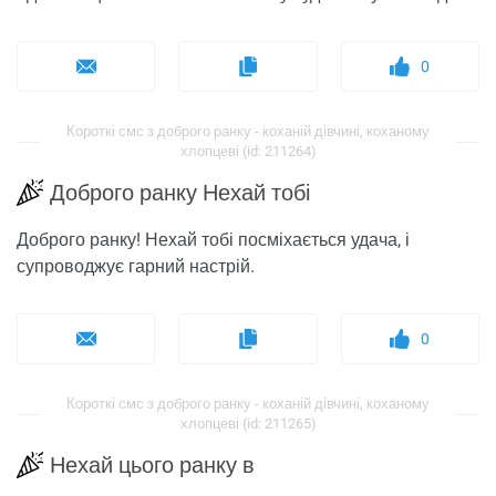
0
Короткі смс з доброго ранку - коханій дівчині, коханому
хлопцеві (id: 211264)
Доброго ранку Нехай тобі
Доброго ранку! Нехай тобі посміхається удача, і
супроводжує гарний настрій.
0
Короткі смс з доброго ранку - коханій дівчині, коханому
хлопцеві (id: 211265)
Нехай цього ранку в