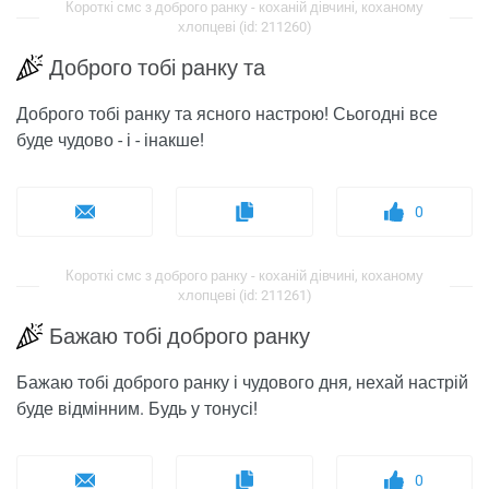
Короткі смс з доброго ранку - коханій дівчині, коханому
хлопцеві (id: 211260)
Доброго тобі ранку та
Доброго тобі ранку та ясного настрою! Сьогодні все
буде чудово - і - інакше!
0
Короткі смс з доброго ранку - коханій дівчині, коханому
хлопцеві (id: 211261)
Бажаю тобі доброго ранку
Бажаю тобі доброго ранку і чудового дня, нехай настрій
буде відмінним. Будь у тонусі!
0