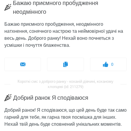
Бажаю приємного пробудження
неодмінного
Бажаю приємного пробудження, неодмінного
натхнення, сонячного настрою та неймовірної удачі на
весь день. Доброго ранку! Нехай воно почнеться з
усмішки і почуття блаженства.
0
Короткі смс з доброго ранку - коханій дівчині, коханому
хлопцеві (id: 211279)
Добрий ранок Я сподіваюся
Добрий ранок! Я сподіваюся, що цей день буде так само
гарний для тебе, як гарна твоя посмішка для інших.
Нехай твій день буде сповнений унікальних моментів.