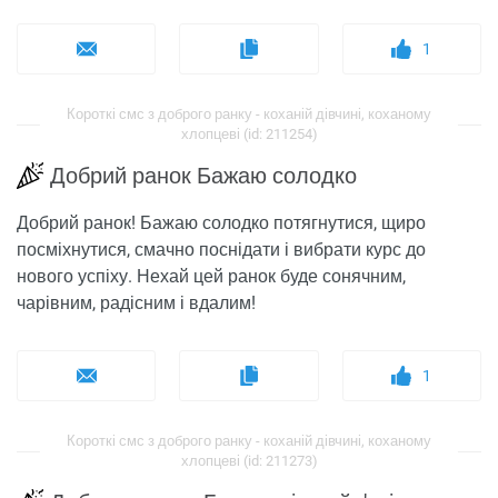
1
Короткі смс з доброго ранку - коханій дівчині, коханому
хлопцеві (id: 211254)
Добрий ранок Бажаю солодко
Добрий ранок! Бажаю солодко потягнутися, щиро
посміхнутися, смачно поснідати і вибрати курс до
нового успіху. Нехай цей ранок буде сонячним,
чарівним, радісним і вдалим!
1
Короткі смс з доброго ранку - коханій дівчині, коханому
хлопцеві (id: 211273)