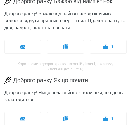
Доброго ранку Бажаю від найп'ятічок
Доброго ранку! Бажаю від найп'ятічок до кінчиків
волосся відчути приплив енергії і сил. Вдалого ранку та
дня, радості, щастя та наснаги.
1
Короткі смс з доброго ранку - коханій дівчині, коханому
хлопцеві (id: 211258)
Доброго ранку Якщо почати
Доброго ранку! Якщо почати його з посмішки, то і день
залагодиться!
1