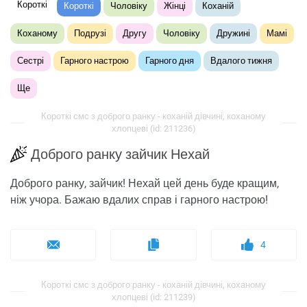
Короткі
Короткі
Чоловіку
Жінці
Коханій
Коханому
Подрузі
Другу
Чоловіку
Дружині
Мамі
Сестрі
Гарного настрою
Гарного дня
Вдалого тижня
Ще
Короткі смс з доброго ранку - коханій дівчині, коханому
хлопцеві (id: 211236)
Доброго ранку зайчик Нехай
Доброго ранку, зайчик! Нехай цей день буде кращим,
ніж учора. Бажаю вдалих справ і гарного настрою!
4
Короткі смс з доброго ранку - коханій дівчині, коханому
хлопцеві (id: 211239)