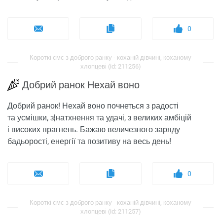
0
Короткі смс з доброго ранку - коханій дівчині, коханому
хлопцеві (id: 211256)
Добрий ранок Нехай воно
Добрий ранок! Нехай воно почнеться з радості
та усмішки, з¦натхнення та удачі, з великих амбіцій
і високих прагнень. Бажаю величезного заряду
бадьорості, енергії та позитиву на весь день!
0
Короткі смс з доброго ранку - коханій дівчині, коханому
хлопцеві (id: 211257)