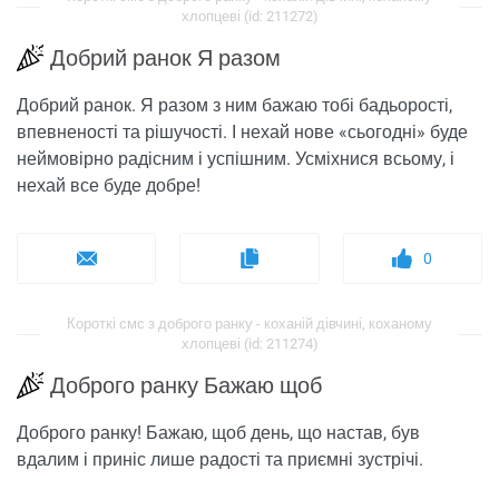
хлопцеві (id: 211272)
Добрий ранок Я разом
Добрий ранок. Я разом з ним бажаю тобі бадьорості,
впевненості та рішучості. І нехай нове «сьогодні» буде
неймовірно радісним і успішним. Усміхнися всьому, і
нехай все буде добре!
0
Короткі смс з доброго ранку - коханій дівчині, коханому
хлопцеві (id: 211274)
Доброго ранку Бажаю щоб
Доброго ранку! Бажаю, щоб день, що настав, був
вдалим і приніс лише радості та приємні зустрічі.