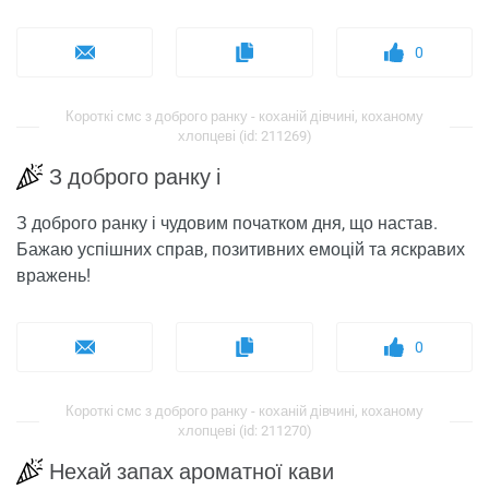
0
Короткі смс з доброго ранку - коханій дівчині, коханому
хлопцеві (id: 211269)
З доброго ранку і
З доброго ранку і чудовим початком дня, що настав.
Бажаю успішних справ, позитивних емоцій та яскравих
вражень!
0
Короткі смс з доброго ранку - коханій дівчині, коханому
хлопцеві (id: 211270)
Нехай запах ароматної кави