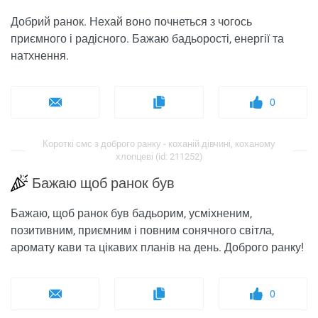
Добрий ранок. Нехай воно почнеться з чогось
приємного і радісного. Бажаю бадьорості, енергії та
натхнення.
0
Короткі смс з доброго ранку - коханій дівчині, коханому
хлопцеві (id: 211252)
Бажаю щоб ранок був
Бажаю, щоб ранок був бадьорим, усміхненим,
позитивним, приємним і повним сонячного світла,
аромату кави та цікавих планів на день. Доброго ранку!
0