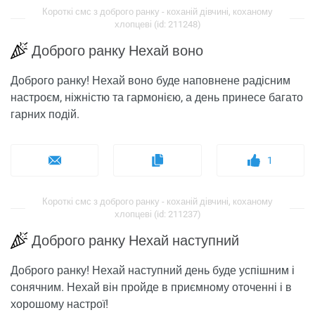
Короткі смс з доброго ранку - коханій дівчині, коханому
хлопцеві (id: 211248)
Доброго ранку Нехай воно
Доброго ранку! Нехай воно буде наповнене радісним
настроєм, ніжністю та гармонією, а день принесе багато
гарних подій.
1
Короткі смс з доброго ранку - коханій дівчині, коханому
хлопцеві (id: 211237)
Доброго ранку Нехай наступний
Доброго ранку! Нехай наступний день буде успішним і
сонячним. Нехай він пройде в приємному оточенні і в
хорошому настрої!