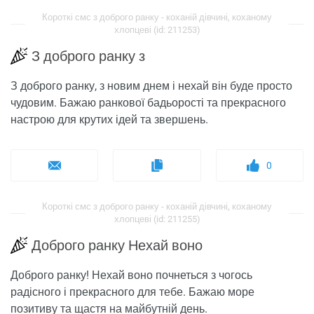
Короткі смс з доброго ранку - коханій дівчині, коханому
хлопцеві (id: 211253)
З доброго ранку з
З доброго ранку, з новим днем ​​і нехай він буде просто
чудовим. Бажаю ранкової бадьорості та прекрасного
настрою для крутих ідей та звершень.
0
Короткі смс з доброго ранку - коханій дівчині, коханому
хлопцеві (id: 211255)
Доброго ранку Нехай воно
Доброго ранку! Нехай воно почнеться з чогось
радісного і прекрасного для тебе. Бажаю море
позитиву та щастя на майбутній день.