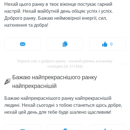
Нехай цього ранку в твоє віконце постукає гарний
настрій. Нехай майбутній день обіцяє успіх і успіх.
Доброго ранку. Бажаю неймовірної енергії, сил,
натхнення та добра!
0
Короткі смс з доброго ранку - коханій дівчині, коханому
хлопцеві (id: 211266)
Бажаю найпрекраснішого ранку
найпрекраснішій
Бажаю найпрекраснішого ранку найпрекраснішій
людині. Нехай сьогодні з тобою станеться щось добре,
нехай цей день для тебе буде шалено щасливим!