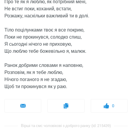
Про те як я люблю, як потрібний мені,
Не встиг поки, коханий, встати,
Розкажу, наскільки важливий ти в долі.
Тіло поцілунками твоє я все покрию,
Поки не прокинувся, солодко спиш,
Я сьогодні нічого не приховую,
Що люблю тебе божевільно я, малюк.
Ранок добрими словами я наповню,
Розповім, як я тебе люблю,
Нічого поганого я не згадаю,
Щоб ти прокинувся як у раю.
0
Вірші та смс чоловікові з доброго ранку (id: 215439)