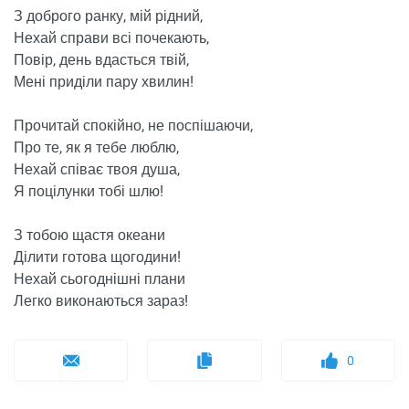
З доброго ранку, мій рідний,
Нехай справи всі почекають,
Повір, день вдасться твій,
Мені приділи пару хвилин!
Прочитай спокійно, не поспішаючи,
Про те, як я тебе люблю,
Нехай співає твоя душа,
Я поцілунки тобі шлю!
З тобою щастя океани
Ділити готова щогодини!
Нехай сьогоднішні плани
Легко виконаються зараз!
0