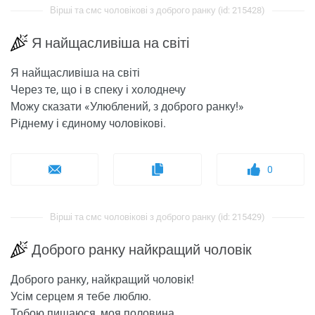
Вірші та смс чоловікові з доброго ранку (id: 215428)
Я найщасливіша на світі
Я найщасливіша на світі
Через те, що і в спеку і холоднечу
Можу сказати «Улюблений, з доброго ранку!»
Ріднему і єдиному чоловікові.
0
Вірші та смс чоловікові з доброго ранку (id: 215429)
Доброго ранку найкращий чоловік
Доброго ранку, найкращий чоловік!
Усім серцем я тебе люблю.
Тобою пишаюся, моя половина,