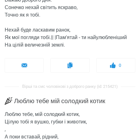
Сонечко нехай світить яскраво,
Точно як я тобі.
Нехай буде ласкавим ранок,
Як мої погляди тобі.|| |Пам'ятай - ти найулюбленіший
На цілій величезній землі.
0
Вірші та смс чоловікові з доброго ранку (id: 215421)
Люблю тебе мій солодкий котик
Люблю тебе, мій солодкий котик,
Цілую тобі я вушко, губки і животик,
,
А поки вставай, рідний,