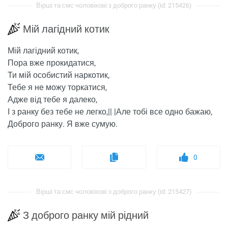
Вірші та смс чоловікові з доброго ранку (id: 215426)
Мій лагідний котик
Мій лагідний котик,
Пора вже прокидатися,
Ти мій особистий наркотик,
Тебе я не можу торкатися,
Адже від тебе я далеко,
І з ранку без тебе не легко,|| |Але тобі все одно бажаю,
Доброго ранку. Я вже сумую.
0
Вірші та смс чоловікові з доброго ранку (id: 215427)
З доброго ранку мій рідний