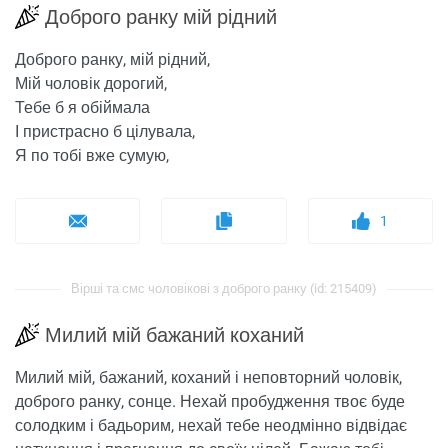
Доброго ранку мій рідний
Доброго ранку, мій рідний,
Мій чоловік дорогий,
Тебе б я обіймала
І пристрасно б цілувала,
Я по тобі вже сумую,
1
Вірші та смс чоловікові з доброго ранку (id: 215409)
Милий мій бажаний коханий
Милий мій, бажаний, коханий і неповторний чоловік,
доброго ранку, сонце. Нехай пробудження твоє буде
солодким і бадьорим, нехай тебе неодмінно відвідає