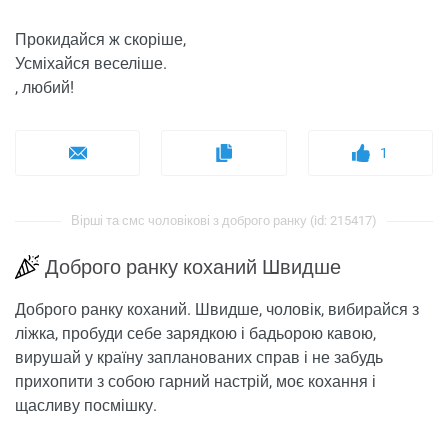
Прокидайся ж скоріше,
Усміхайся веселіше.
, любий!
1
Вірші та смс чоловікові з доброго ранку (id: 215417)
Доброго ранку коханий Швидше
Доброго ранку коханий. Швидше, чоловік, вибирайся з
ліжка, пробуди себе зарядкою і бадьорою кавою,
вирушай у країну запланованих справ і не забудь
прихопити з собою гарний настрій, моє кохання і
щасливу посмішку.