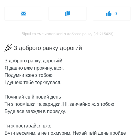
0
Вірші та смс чоловікові з доброго ранку (id: 215423)
З доброго ранку дорогий
З доброго ранку, дорогий!
Я давно вже прокинулася,
Подумки вже з тобою
І душею тебе торкнулася.
Починай свій новий день
Ти з посмішки та зарядки,|| |І, звичайно ж, з тобою
Буде все завжди в порядку.
Ти ж постарайся вже
Бути веселим, а не похмурим. Нехай твій день пройде