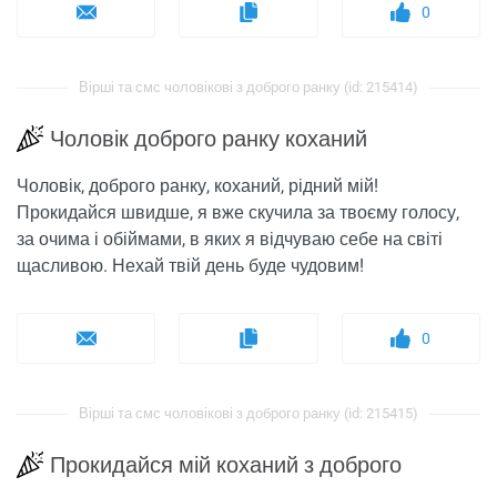
0
Вірші та смс чоловікові з доброго ранку (id: 215414)
Чоловік доброго ранку коханий
Чоловік, доброго ранку, коханий, рідний мій!
Прокидайся швидше, я вже скучила за твоєму голосу,
за очима і обіймами, в яких я відчуваю себе на світі
щасливою. Нехай твій день буде чудовим!
0
Вірші та смс чоловікові з доброго ранку (id: 215415)
Прокидайся мій коханий з доброго