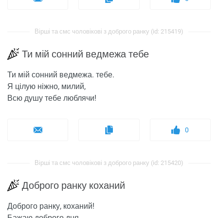
Вірші та смс чоловікові з доброго ранку (id: 215419)
Ти мій сонний ведмежа тебе
Ти мій сонний ведмежа. тебе.
Я цілую ніжно, милий,
Всю душу тебе люблячи!
0
Вірші та смс чоловікові з доброго ранку (id: 215420)
Доброго ранку коханий
Доброго ранку, коханий!
Бажаю доброго дня.