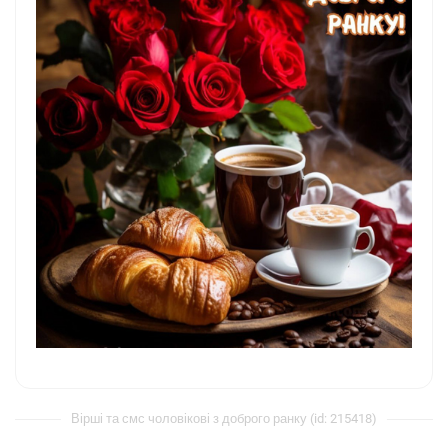
Вірші та смс чоловікові з доброго ранку (id: 215418)