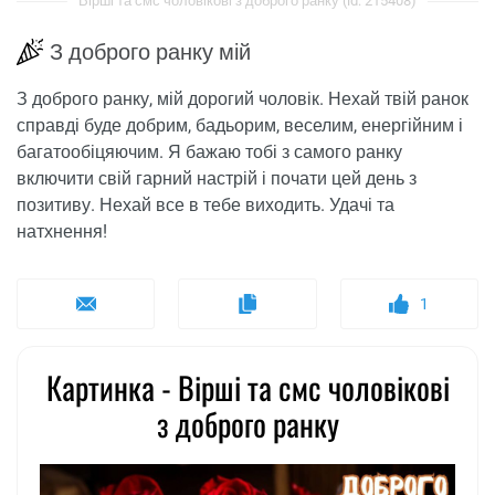
Вірші та смс чоловікові з доброго ранку (id: 215408)
З доброго ранку мій
З доброго ранку, мій дорогий чоловік. Нехай твій ранок
справді буде добрим, бадьорим, веселим, енергійним і
багатообіцяючим. Я бажаю тобі з самого ранку
включити свій гарний настрій і почати цей день з
позитиву. Нехай все в тебе виходить. Удачі та
натхнення!
1
Картинка - Вірші та смс чоловікові
з доброго ранку