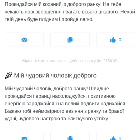
Прокидайся мій коханий, з доброго ранку! На тебе
чекають нові звершення і багато всього цікавого. Нехай
твій день буде плідним і пройде легко.
0
Вірші та смс чоловікові з доброго ранку (id: 215416)
Мій чудовий чоловік доброго
Мій чудовий чоловік, доброго ранку! Швидше
прокидайся і вранці насолоджуйся, позитивною
енергією заряджайся і на великі подвиги надихайся.
Бажаю тобі неймовірного везіння з ранку та бравої
удачі, чудового настрою та блискучого успіху.
0