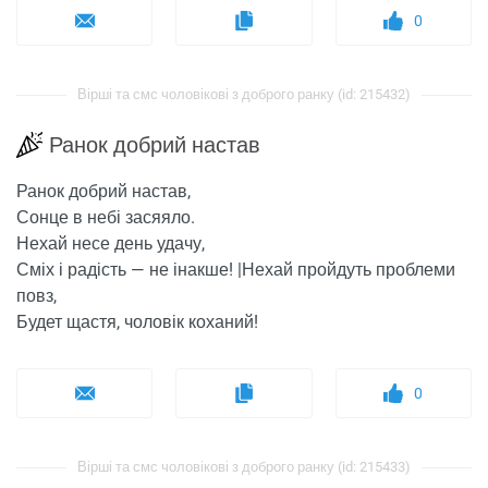
0
Вірші та смс чоловікові з доброго ранку (id: 215432)
Ранок добрий настав
Ранок добрий настав,
Сонце в небі засяяло.
Нехай несе день удачу,
Сміх і радість — не інакше! |Нехай пройдуть проблеми
повз,
Будет щастя, чоловік коханий!
0
Вірші та смс чоловікові з доброго ранку (id: 215433)