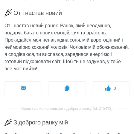
От і настав новий
От і настав новий ранок. Ранок, який неодмінно,
подарує багато нових емоцій, сил та вражень.
Прокидайся моя ненаглядна соня, мій дорогоцінний і
неймовірно коханий чоловік. Чоловік мій обожнюваний,
я сподіваюся, ти виспався, зарядився енергією і
готовий підкорювати світ. Щоб ти не задумав, у тебе
все має вийти!
0
Вірші та смс чоловікові з доброго ранку (id: 215412)
З доброго ранку мій