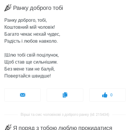
Ранку доброго тобі
Ранку доброго, тобі,
Коштовний мій чоловік!
Багато чекає нехай чудес,
Радість і любов навколо.
|Шлю тобі свій поцілунок,
Щоб став ще сильнішим.
Без мене там не балуй,
Повертайся швидше!
0
Вірші та смс чоловікові з доброго ранку (id: 215434)
Я поряд з тобою люблю прокидатися