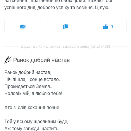
натхнення і прагнення до своїх цілей. Бажаю тобі
успішного дня, доброго успіху та везіння. Цілую.
1
Вірші та смс чоловікові з доброго ранку (id: 215438)
Ранок добрий настав
Ранок добрий настав,
Ніч пішла, і сонце встало.
Прокидається Земля...
Чоловік мій, я люблю тебе!
Хто зі слів кохання почне
Той у всьому щасливим буде,
Аж тому завжди щастить.