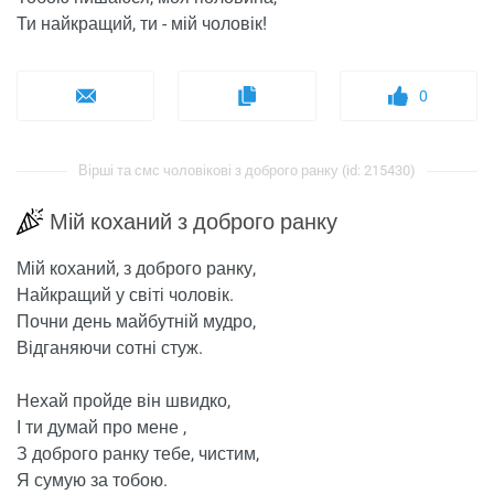
Ти найкращий, ти - мій чоловік!
0
Вірші та смс чоловікові з доброго ранку (id: 215430)
Мій коханий з доброго ранку
Мій коханий, з доброго ранку,
Найкращий у світі чоловік.
Почни день майбутній мудро,
Відганяючи сотні стуж.
Нехай пройде він швидко,
І ти думай про мене ,
З доброго ранку тебе, чистим,
Я сумую за тобою.