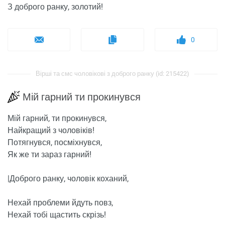
З доброго ранку, золотий!
0
Вірші та смс чоловікові з доброго ранку (id: 215422)
Мій гарний ти прокинувся
Мій гарний, ти прокинувся,
Найкращий з чоловіків!
Потягнувся, посміхнувся,
Як же ти зараз гарний!
|Доброго ранку, чоловік коханий,
Нехай проблеми йдуть повз,
Нехай тобі щастить скрізь!