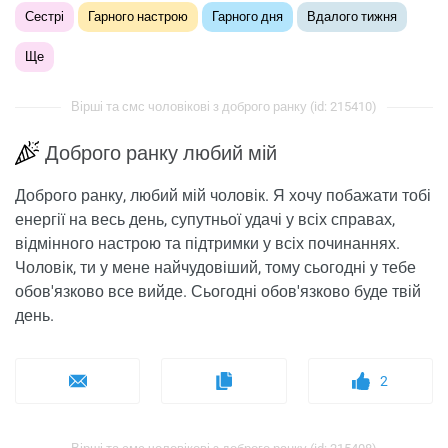
Сестрі
Гарного настрою
Гарного дня
Вдалого тижня
Ще
Вірші та смс чоловікові з доброго ранку (id: 215410)
Доброго ранку любий мій
Доброго ранку, любий мій чоловік. Я хочу побажати тобі
енергії на весь день, супутньої удачі у всіх справах,
відмінного настрою та підтримки у всіх починаннях.
Чоловік, ти у мене найчудовіший, тому сьогодні у тебе
обов'язково все вийде. Сьогодні обов'язково буде твій
день.
2