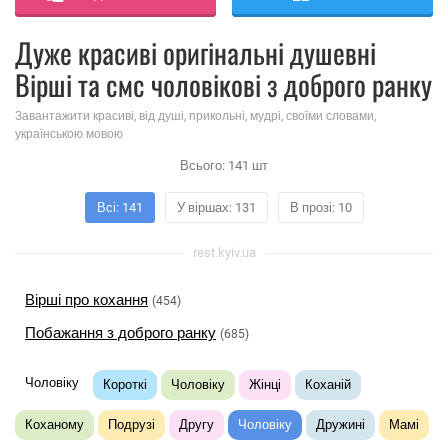
Дуже красиві оригінальні душевні
Вірші та смс чоловікові з доброго ранку
Завантажити красиві, від душі, прикольні, мудрі, своїми словами,
українською мовою
Всього:
141
шт
Всі: 141
У віршах: 131
В прозі: 10
rest.kyiv.ua
Вірші про кохання
(454)
Побажання з доброго ранку
(685)
Чоловіку
Короткі
Чоловіку
Жінці
Коханій
Коханому
Подрузі
Другу
Чоловіку
Дружині
Мамі