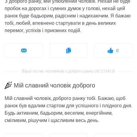
З доброго ранку, мій улюблений чоловік. Нехай не буде
пробок на дорогах і сумних думок у голові, нехай цей
ранок буде бадьорим, радісним і надихаючим. Я бажаю
тобі, любий, впевнено стартувати в день великих
перемог, успіхів і приємних подій.
0
Вірші та смс чоловікові з доброго ранку (id: 215413)
Мій славний чоловік доброго
Мій славний чоловік, доброго ранку тобі. Бажаю, щоб
ранок був вдалим стартом для успішного і плідного дня.
Будь активним, бадьорим, веселим, енергійним,
сміливим, рішучим і щасливим весь день.