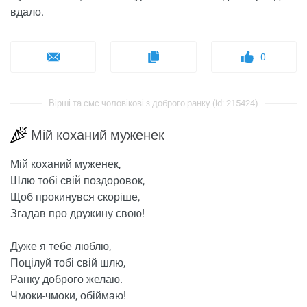
вдало.
0
Вірші та смс чоловікові з доброго ранку (id: 215424)
Мій коханий муженек
Мій коханий муженек,
Шлю тобі свій поздоровок,
Щоб прокинувся скоріше,
Згадав про дружину свою!
Дуже я тебе люблю,
Поцілуй тобі свій шлю,
Ранку доброго желаю.
Чмоки-чмоки, обіймаю!