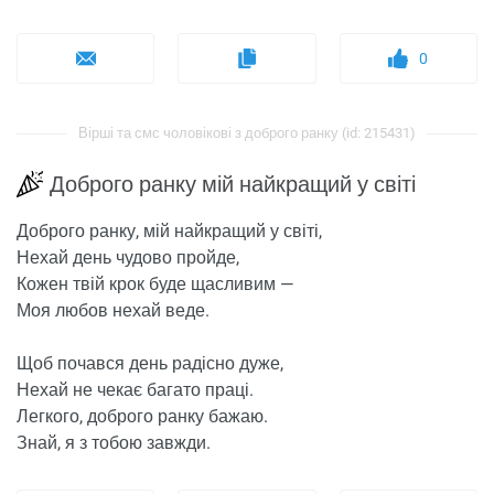
0
Вірші та смс чоловікові з доброго ранку (id: 215431)
Доброго ранку мій найкращий у світі
Доброго ранку, мій найкращий у світі,
Нехай день чудово пройде,
Кожен твій крок буде щасливим —
Моя любов нехай веде.
Щоб почався день радісно дуже,
Нехай не чекає багато праці.
Легкого, доброго ранку бажаю.
Знай, я з тобою завжди.