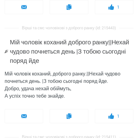
1
Вірші та смс чоловікові з доброго ранку (id: 215443)
Мій чоловік коханий доброго ранку||Нехай
чудово почнеться день |З тобою сьогодні
поряд йде
Мій чоловік коханий, доброго ранку.||Нехай чудово
почнеться день. |З тобою сьогодні поряд йде.
Добро, удача нехай обіймуть,
А успіх точно тебе знайде.
1
Вірші та смс чоловікові з доброго ранку (id: 215411)