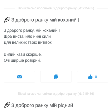
Вірші та смс чоловікові з доброго ранку (id: 215435)
З доброго ранку мій коханий |
З доброго ранку, мій коханий, |
Щоб вистачило нині сили
Для великих твоїх витівок.
Випий кави скоріше,
Очі ширше розкрий.
0
Вірші та смс чоловікові з доброго ранку (id: 215436)
З доброго ранку мій рідний