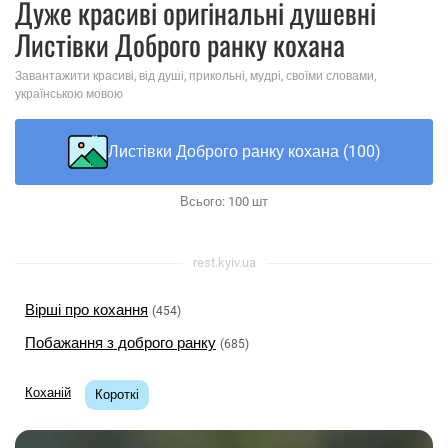
Дуже красиві оригінальні душевні
Листівки Доброго ранку кохана
Завантажити красиві, від душі, прикольні, мудрі, своїми словами,
українською мовою
Листівки Доброго ранку кохана (100)
Всього:
100
шт
rest.kyiv.ua
Вірші про кохання
(454)
Побажання з доброго ранку
(685)
Коханій
Короткі