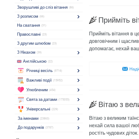
Зворушливі до сліз вітання
(86)
З розписом
(66)
Прийміть ві
На сватання
(31)
Прийміть вітання в ц
Православні
(23)
довговічним і щаслив
З другим шлюбом
(23)
допомагає, нехай ваш
З Нікахом
(39)
Англійською
(22)
Наді
Річниці весіль
(9716)
Важливі події
(15952)
Улюбленим
(454)
Свята за датами
(175055)
Вітаю з вел
Універсальні
(229)
Вітаю з великим таїн
За іменами
(23863)
нехай сила вашої любо
До подарунків
(3787)
ростіть чудових діток.