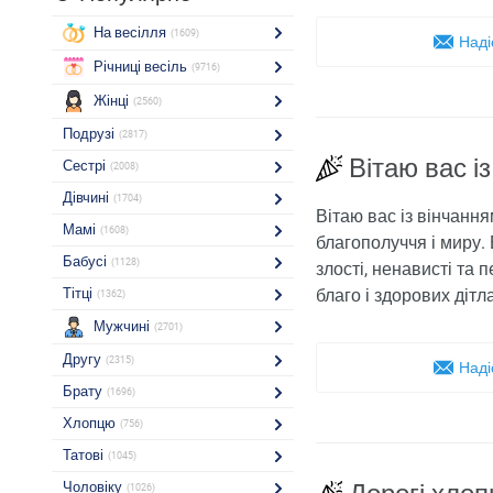
На весілля
(1609)
Наді
Річниці весіль
(9716)
Жінці
(2560)
Подрузі
(2817)
Вітаю вас і
Сестрі
(2008)
Дівчині
(1704)
Вітаю вас із вінчанн
Мамі
(1608)
благополуччя і миру.
Бабусі
(1128)
злості, ненависті та
Тітці
благо і здорових дітла
(1362)
Мужчині
(2701)
Другу
(2315)
Наді
Брату
(1696)
Хлопцю
(756)
Татові
(1045)
Чоловіку
(1026)