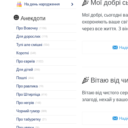
Мої добрі с
На день народження
Мої добрі, сьогодні 
Анекдоти
охороняють ваше світл
Про Вовочку
через все життя. З ві
(1106)
Для дорослих
(119)
Тупі але смішні
(534)
Наді
Короткі
(249)
Про євреїв
(1322)
Для дітей
(396)
Пошлі
Вітаю від ч
(464)
Про равлика
(19)
Вітаю від чистого се
Про Штирліца
(414)
злагоді, нехай у ваш
Про негрів
(168)
Чорний гумор
(389)
Наді
Про табуретку
(21)
Про цвяхи
(58)