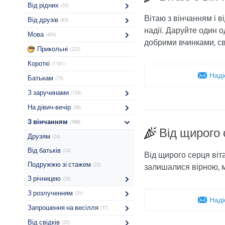
Від рідних
(55)
Вітаю з вінчанням і ві
Від друзів
(85)
надії. Даруйте один о
Мова
(406)
добрими вчинками, св
Прикольні
(223)
Короткі
(1181)
Наді
Батькам
(75)
З заручинами
(128)
На дівич-вечір
(58)
З вінчанням
(160)
Від щирого 
Друзям
(24)
Від батьків
(24)
Від щирого серця віт
Подружжю зі стажем
(23)
залишалися вірною, м
З річницею
(28)
З розлученням
(31)
Наді
Запрошення на весілля
(57)
Від свідків
(25)