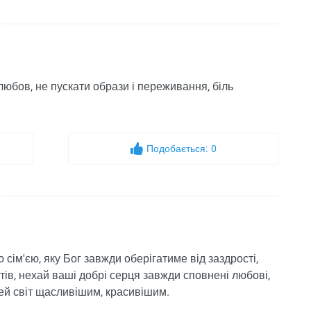
любов, не пускати образи і переживання, біль
Подобається:
0
сім'єю, яку Бог завжди оберігатиме від заздрості,
ттів, нехай ваші добрі серця завжди сповнені любові,
цей світ щасливішим, красивішим.