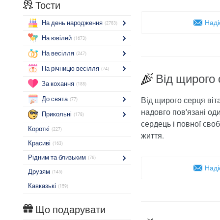
Тости
Наді
На день народження
(2783)
На ювілей
(1673)
На весілля
(247)
На річницю весілля
(74)
Від щирого 
За кохання
(188)
До свята
Від щирого серця віта
(77)
надовго пов'язані оди
Прикольні
(178)
сердець і повної сво
Короткі
(227)
життя.
Красиві
(163)
Рідним та близьким
(76)
Наді
Друзям
(145)
Кавказькі
(159)
Що подарувати