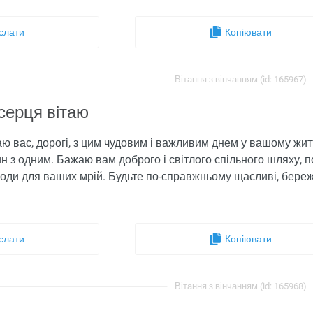
слати
Копіювати
Вітання з вінчанням (id: 165967)
серця вітаю
ю вас, дорогі, з цим чудовим і важливим днем ​​у вашому жит
н з одним. Бажаю вам доброго і світлого спільного шляху, п
боди для ваших мрій. Будьте по-справжньому щасливі, береж
слати
Копіювати
Вітання з вінчанням (id: 165968)