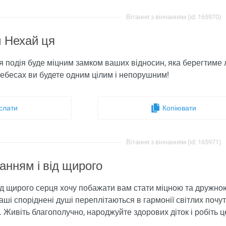
Вітання з вінчанням (id: 165970)
м Нехай ця
я подія буде міцним замком ваших відносин, яка берегтиме 
небесах ви будете одним цілим і непорушним!
слати
Копіювати
Вітання з вінчанням (id: 165971)
чанням і від щирого
ід щирого серця хочу побажати вам стати міцною та дружною 
аші споріднені душі переплітаються в гармонії світлих почу
і. Живіть благополучно, народжуйте здорових діток і робіть 