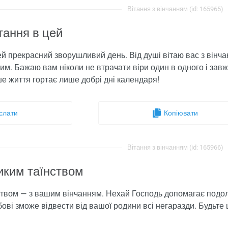
Вітання з вінчанням (id: 165965)
тання в цей
ей прекрасний зворушливий день. Від душі вітаю вас з вінч
им. Бажаю вам ніколи не втрачати віри один в одного і за
е життя гортає лише добрі дні календаря!
слати
Копіювати
Вітання з вінчанням (id: 165966)
иким таїнством
ством — з вашим вінчанням. Нехай Господь допомагає подол
ві зможе відвести від вашої родини всі негаразди. Будьте ща