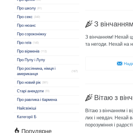
Про школу
(91)
Про секс
(340)
З вінчання
Про нюанс
Про сороконіжку
З вінчанням! Нехай ц
Про геїв
(140)
та негоди. Нехай на 
Про вірменів
(112)
Про Пупу і Лупу
Наді
Про росіянина, німця і
(167)
американця
Про новий рік
(381)
Старі анекдоти
(55)
Вітаю з він
Про равлика і бармена
Найсвіжіші
Вітаю з вінчанням і в
Категорії Б
лих і невдач. Нехай в
порозуміння і радост
Популярне