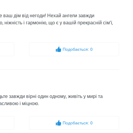
е ваш дім від негоди! Нехай ангели завжди
 ніжність і гармонію, що є у вашій прекрасній сім'ї,
Подобається:
0
те завжди вірні один одному, живіть у мирі та
асливою і міцною.
Подобається:
0