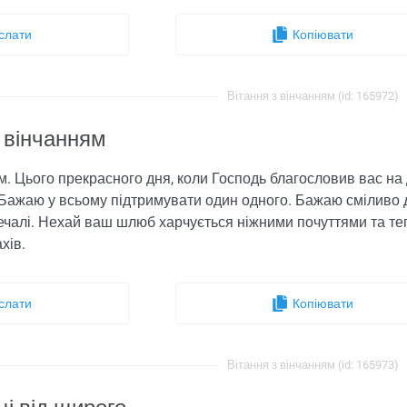
слати
Копіювати
Вітання з вінчанням (id: 165972)
з вінчанням
ям. Цього прекрасного дня, коли Господь благословив вас на 
 Бажаю у всьому підтримувати один одного. Бажаю сміливо 
 печалі. Нехай ваш шлюб харчується ніжними почуттями та т
хів.
слати
Копіювати
Вітання з вінчанням (id: 165973)