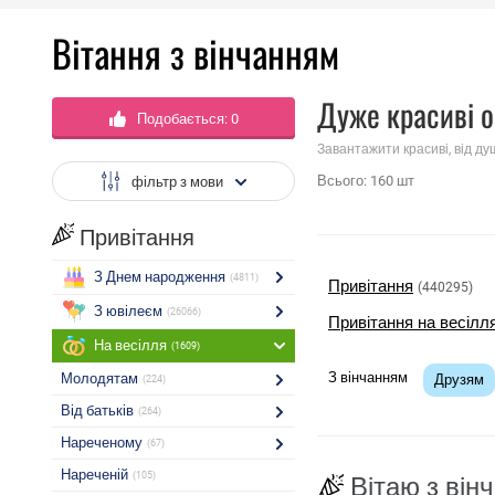
Вітання з вінчанням
Дуже красиві о
Подобається:
0
Завантажити красиві, від ду
Всього:
160
шт
фільтр з мови
Привітання
З Днем народження
(4811)
Привітання
(440295)
З ювілеєм
(26066)
Привітання на весілл
На весілля
(1609)
З вінчанням
Молодятам
Друзям
(224)
Від батьків
(264)
Нареченому
(67)
Нареченій
(105)
Вітаю з він