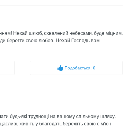
анням! Нехай шлюб, схвалений небесами, буде міцним,
вжди берегти свою любов. Нехай Господь вам
Подобається:
0
ати будь-які труднощі на вашому спільному шляху,
сливі, живіть у благодаті, бережіть свою сім'ю і