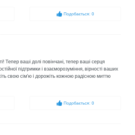
Подобається:
0
ті! Тепер ваші долі повінчані, тепер ваші серця
остійної підтримки і взаєморозуміння, вірності ваших
іть свою сім'ю і дорожіть кожною радісною миттю
Подобається:
0