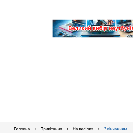
Головна
Привітання
На весілля
З вінчанням