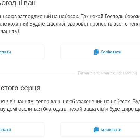
ьогодні ваш
ваш союз затверджений на небесах. Так нехай Господь береж
е кохання! Будьте щасливі, здорові, і пронесіть все те тепло,
нчанням!
слати
Копіювати
Вітання з вінчанням (id: 165969)
истого серця
рця з вінчанням, тепер ваш шлюб узаконений на небесах. Будь
ому домі оселиться благодать, нехай ваша сім'я буде щиро щ
слати
Копіювати