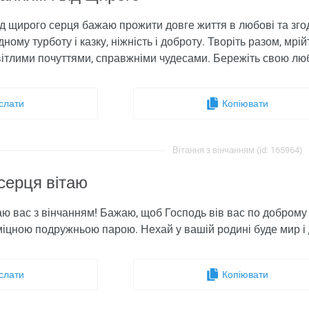
д щирого серця бажаю прожити довге життя в любові та згоді, в
дному турботу і казку, ніжність і доброту. Творіть разом, мр
ітлими почуттями, справжніми чудесами. Бережіть свою люб
слати
Копіювати
Вітання з вінчанням (id: 165964)
серця вітаю
аю вас з вінчанням! Бажаю, щоб Господь вів вас по добром
іцною подружньою парою. Нехай у вашій родині буде мир і д
слати
Копіювати