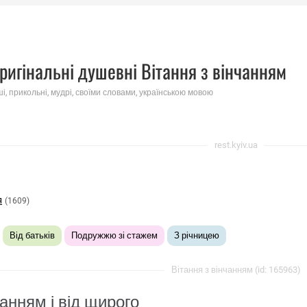
ригінальні душевні Вітання з вінчанням
ші, прикольні, мудрі, своїми словами, українською мовою
rest.kyiv.ua
я
(1609)
Від батьків
Подружжю зі стажем
З річницею
Вітання з вінчанням (id: 165963)
чанням і від щирого