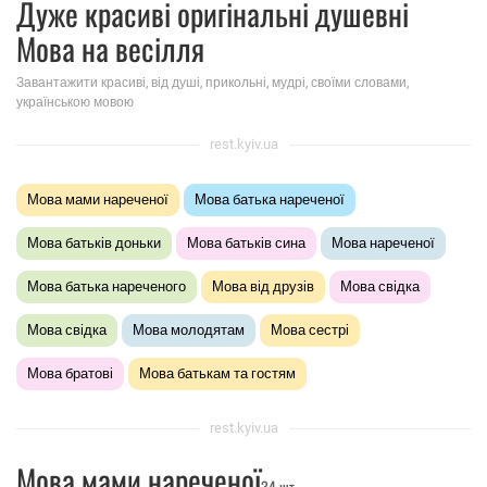
Дуже красиві оригінальні душевні
Мова на весілля
Завантажити красиві, від душі, прикольні, мудрі, своїми словами,
українською мовою
rest.kyiv.ua
Мова мами нареченої
Мова батька нареченої
Мова батьків доньки
Мова батьків сина
Мова нареченої
Мова батька нареченого
Мова від друзів
Мова свідка
Мова свідка
Мова молодятам
Мова сестрі
Мова братові
Мова батькам та гостям
rest.kyiv.ua
Мова мами нареченої
34 шт