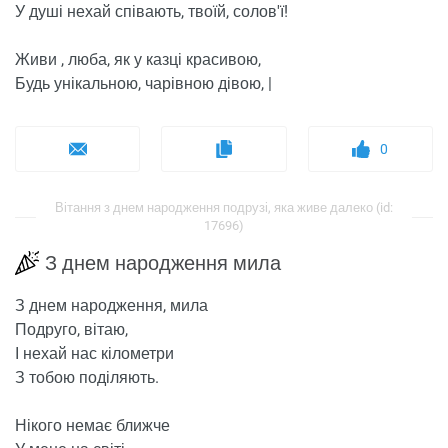
У душі нехай співають, твоїй, солов'ї!
Живи , люба, як у казці красивою,
Будь унікальною, чарівною дівою, |
0
Вітання з днем ​​народження подрузі, яка живе далеко (id:
17696)
З днем ​​народження мила
З днем ​​народження, мила
Подруго, вітаю,
І нехай нас кілометри
З тобою поділяють.
Нікого немає ближче