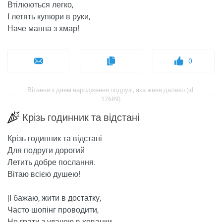
Втілюються легко,
І летять купюри в руки,
Наче манна з хмар!
0
Вітання з днем ​​народження подрузі, яка живе далеко (id:
17689)
Крізь годинник та відстані
Крізь годинник та відстані
Для подруги дорогий
Летить добре послання.
Вітаю всією душею!
|І бажаю, жити в достатку,
Часто шопінг проводити,
Не грати з удачею в хованки,