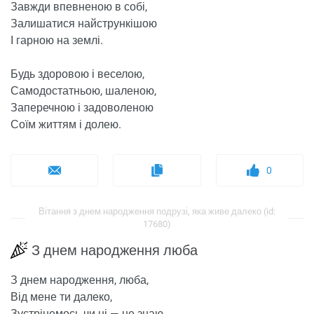
Завжди впевненою в собі,
Залишатися найстрункішою
І гарною на землі.
Будь здоровою і веселою,
Самодостатньою, шаленою,
Заперечною і задоволеною
Соїм життям і долею.
0
Вітання з днем ​​народження подрузі, яка живе далеко (id:
17680)
З днем ​​народження люба
З днем ​​народження, люба,
Від мене ти далеко,
Зустрінемось чи ні — не знаю,