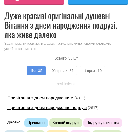
Дуже красиві оригінальні душевні
Вітання з днем ​​народження подрузі,
яка живе далеко
Завантажити красиві, від душі, прикольні, мудрі, своїми словами,
українською мовою
Всього:
35
шт
Всі: 35
У віршах: 25
В прозі: 10
rest.kyiv.ua
Привітання з днем ​​народженням
(4811)
Привітання з днем ​​народження подрузі
(2817)
Далеко
Прикольні
Кращій подрузі
Подрузі дитинства