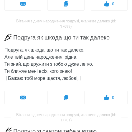
0
Вітання з днем ​​народження подрузі, яка живе далеко (id:
17699)
Подруга як шкода що ти так далеко
Подруга, як шкода, що ти так далеко,
Але твій день народження, рідна,
Ти знай, що дружити з тобою дуже легко,
Ти ближче мені всіх, кого знаю!
|| Бажаю тобі море щастя, любові, |
0
Вітання з днем ​​народження подрузі, яка живе далеко (id:
17701)
Подруго зі святом тебе я вітаю