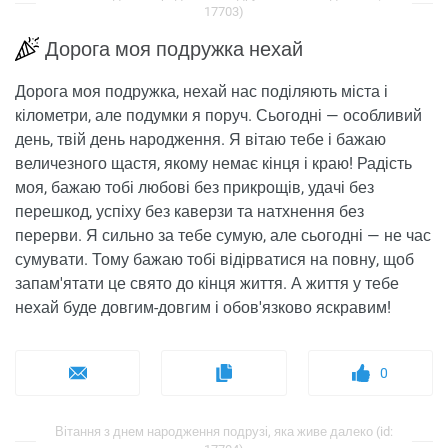
17703)
Дорога моя подружка нехай
Дорога моя подружка, нехай нас поділяють міста і
кілометри, але подумки я поруч. Сьогодні — особливий
день, твій день народження. Я вітаю тебе і бажаю
величезного щастя, якому немає кінця і краю! Радість
моя, бажаю тобі любові без прикрощів, удачі без
перешкод, успіху без каверзи та натхнення без
перерви. Я сильно за тебе сумую, але сьогодні — не час
сумувати. Тому бажаю тобі відірватися на повну, щоб
запам'ятати це свято до кінця життя. А життя у тебе
нехай буде довгим-довгим і обов'язково яскравим!
0
Вітання з днем ​​народження подрузі, яка живе далеко (id: