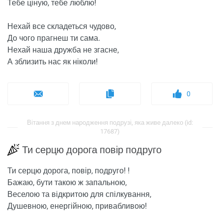
Тебе ціную, тебе люблю!
Нехай все складеться чудово,
До чого прагнеш ти сама.
Нехай наша дружба не згасне,
А зблизить нас як ніколи!
0
Вітання з днем ​​народження подрузі, яка живе далеко (id:
17687)
Ти серцю дорога повір подруго
Ти серцю дорога, повір, подруго! !
Бажаю, бути такою ж запальною,
Веселою та відкритою для спілкування,
Душевною, енергійною, привабливою!