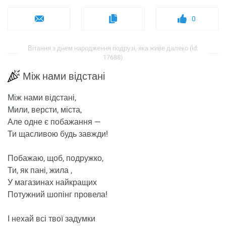
0
Вітання з днем ​​народження подрузі, яка живе далеко (id:
17688)
Між нами відстані
Між нами відстані,
Мили, версти, міста,
Але одне є побажання —
Ти щасливою будь завжди!
Побажаю, щоб, подружко,
Ти, як пані, жила ,
У магазинах найкращих
Потужний шопінг провела!
І нехай всі твої задумки