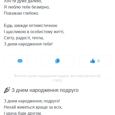
Хоч ти дуже далеко,
Я люблю тебе безмірно,
Поважаю глибоко.
Будь завжди оптимістичною
І щасливою в особистому житті,
Світу, радості, тепла,
З днем ​​народження тебе!
0
Вітання з днем ​​народження подрузі, яка живе далеко (id:
17692)
З днем ​​народження подруго
З днем ​​народження, подруго!
Нехай живеться краще за всіх,
І удача буде другом,