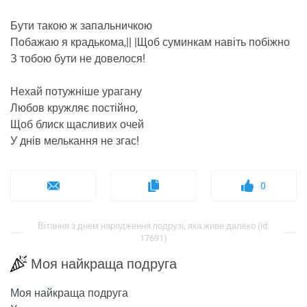
Бути такою ж запальничкою
Побажаю я крадькома,|| |Щоб суминкам навіть побіжно
З ​​тобою бути не довелося!
Нехай потужніше урагану
Любов кружляє постійно,
Щоб блиск щасливих очей
У днів мелькання не згас!
0
Вітання з днем ​​народження подрузі, яка живе далеко (id:
17691)
Моя найкраща подруга
Моя найкраща подруга