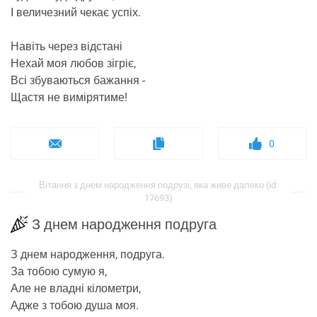
І величезний чекає успіх.
Навіть через відстані
Нехай моя любов зігріє,
Всі збуваються бажання -
Щастя не вимірятиме!
0
Вітання з днем ​​народження подрузі, яка живе далеко (id:
17693)
З днем ​​народження подруга
З днем ​​народження, подруга.
За тобою сумую я,
Але не владні кілометри,
Адже з тобою душа моя.