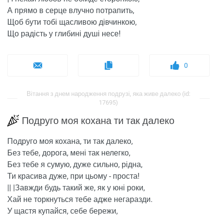
А прямо в серце влучно потрапить,
Щоб бути тобі щасливою дівчинкою,
Що радість у глибині душі несе!
0
Вітання з днем ​​народження подрузі, яка живе далеко (id:
17695)
Подруго моя кохана ти так далеко
Подруго моя кохана, ти так далеко,
Без тебе, дорога, мені так нелегко,
Без тебе я сумую, дуже сильно, рідна,
Ти красива дуже, при цьому - проста!
|| |Завжди будь такий же, як у юні роки,
Хай не торкнуться тебе адже негаразди.
У щастя купайся, себе бережи,