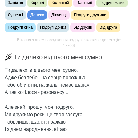
Заміжня
Короткі
Колишній
Вагітний
Подругі мами
Душевні
Далеко
Дівчинці
Подруги дружини
Подруги сина
Подругі дочки
Від друзів
Від друга
Вітання з днем ​​народження подрузі, яка живе далеко (id:
17700)
Ти далеко від цього мені сумно
Ти далеко, від цього мені сумно,
Адже без тебе - на серце порожньо.
Тебе обійняти, на жаль, немає шансу,
А так хотілося - резонансу...
Але знай, прошу, моя подруго,
Ми дружимо роки, це твоя заслуга!
Тобі, лише, щастя я бажаю
І з днем ​​народження, вітаю!