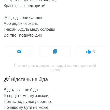
Красою всіх підкорити!
|А ще, дзвони частіше
Або рядок черкані.
І нехай будуть меду солодші
Всі твої, подруго, дні!
0
Вітання з днем ​​народження подрузі, яка живе далеко (id:
17690)
Відстань не біда
Відстань — не біда,
У серці ти моєму завжди,
Немає подружки дорожче,
По-іншому бути не може!