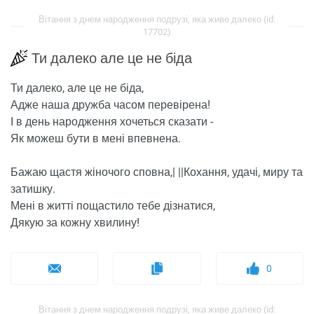
Вітання з днем ​​народження подрузі, яка живе далеко (id:
17702)
Ти далеко але це не біда
Ти далеко, але це не біда,
Адже наша дружба часом перевірена!
І в день народження хочеться сказати -
Як можеш бути в мені впевнена.
Бажаю щастя жіночого сповна,| ||Кохання, удачі, миру та
затишку.
Мені в житті пощастило тебе дізнатися,
Дякую за кожну хвилину!
0
Вітання з днем ​​народження подрузі, яка живе далеко (id: