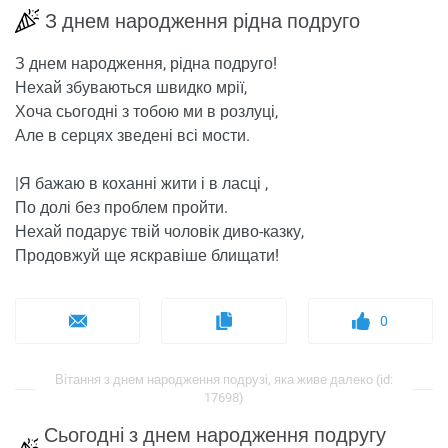
З днем ​​народження рідна подруго
З днем ​​народження, рідна подруго!
Нехай збуваються швидко мрії,
Хоча сьогодні з тобою ми в розлуці,
Але в серцях зведені всі мости.
|Я бажаю в коханні жити і в ласці ,
По долі без проблем пройти.
Нехай подарує твій чоловік диво-казку,
Продовжуй ще яскравіше блищати!
0
Вітання з днем ​​народження подрузі, яка живе далеко (id:
17698)
Сьогодні з днем ​​народження подругу