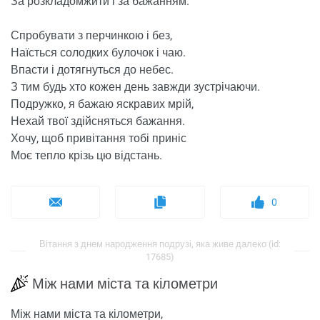
За розкладомжити і за бажанням.
Спробувати з перчинкою і без,
Наїсться солодких булочок і чаю.
Впасти і дотягнуться до небес.
З тим будь хто кожен день завжди зустрічаючи.
Подружко, я бажаю яскравих мрій,
Нехай твої здійсняться бажання.
Хочу, щоб привітання тобі приніс
Моє тепло крізь цю відстань.
0
Вітання з днем ​​народження подрузі, яка живе далеко (id:
17685)
Між нами міста та кілометри
Між нами міста та кілометри,