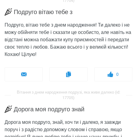
17704)
Подруго вітаю тебе з
Подруго, вітаю тебе з днем ​​народження! Ти далеко і не
можу обійняти тебе і сказати це особисто, але навіть на
відстані можна побажати купу приємностей і передати
своє тепло і любов. Бажаю всього і у великій кількості!
Кохаю! Цілую!
0
Вітання з днем ​​народження подрузі, яка живе далеко (id:
17705)
Дорога моя подруго знай
Дорога моя подруго, знай, хоч ти і далеко, я завжди
поруч і з радістю допоможу словом і справою, якщо
потрібно! Я дуже люблю тебе і ціную нашу дружбу, і