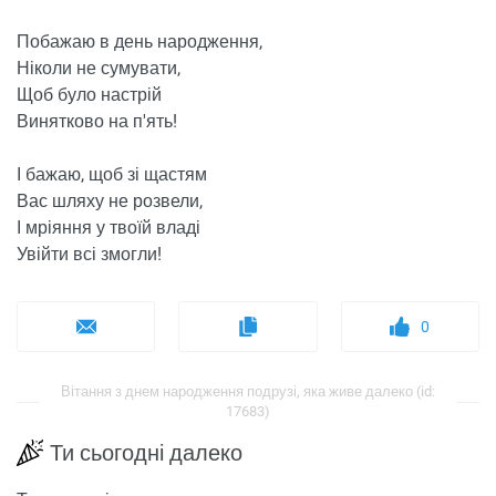
Побажаю в день народження,
Ніколи не сумувати,
Щоб було настрій
Винятково на п'ять!
І бажаю, щоб зі щастям
Вас шляху не розвели,
І мріяння у твоїй владі
Увійти всі змогли!
0
Вітання з днем ​​народження подрузі, яка живе далеко (id:
17683)
Ти сьогодні далеко