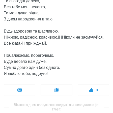
Ти сьогодні далеко,
Без тебе мені нелегко,
Ти моя душа рідна,
З днем ​​народження вітаю!
Будь здоровою та щасливою,
Ніжною, радісною, красивою,|| |Ніколи не засмучуйся,
Все кидай і приїжджай.
Побалакаємо, порегочемо,
Буде весело нам дуже,
Сумно довго один без одного,
Я люблю тебе, подруго!
0
Вітання з днем ​​народження подрузі, яка живе далеко (id:
17684)