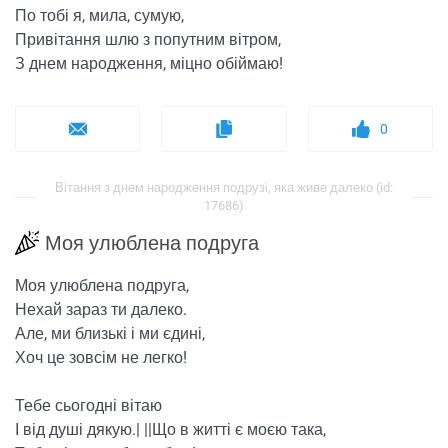
По тобі я, мила, сумую,
Привітання шлю з попутним вітром,
З днем ​​народження, міцно обіймаю!
0
Вітання з днем ​​народження подрузі, яка живе далеко (id:
17686)
Моя улюблена подруга
Моя улюблена подруга,
Нехай зараз ти далеко.
Але, ми близькі і ми єдині,
Хоч це зовсім не легко!
Тебе сьогодні вітаю
І від душі дякую.| ||Що в житті є моєю така,