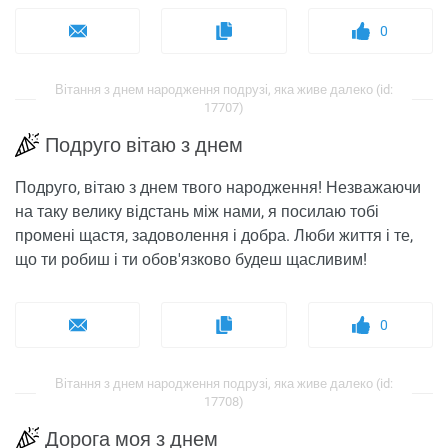
0
Вітання з днем ​​народження подрузі, яка живе далеко (id:
17707)
Подруго вітаю з днем
Подруго, вітаю з днем ​​твого народження! Незважаючи
на таку велику відстань між нами, я посилаю тобі
промені щастя, задоволення і добра. Люби життя і те,
що ти робиш і ти обов'язково будеш щасливим!
0
Вітання з днем ​​народження подрузі, яка живе далеко (id:
17708)
Дорога моя з днем