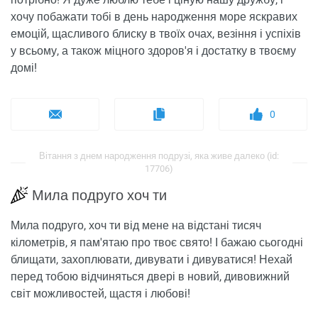
хочу побажати тобі в день народження море яскравих
емоцій, щасливого блиску в твоїх очах, везіння і успіхів
у всьому, а також міцного здоров'я і достатку в твоєму
домі!
0
Вітання з днем ​​народження подрузі, яка живе далеко (id:
17706)
Мила подруго хоч ти
Мила подруго, хоч ти від мене на відстані тисяч
кілометрів, я пам'ятаю про твоє свято! І бажаю сьогодні
блищати, захоплювати, дивувати і дивуватися! Нехай
перед тобою відчиняться двері в новий, дивовижний
світ можливостей, щастя і любові!