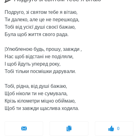
Подруго, зі святом тебе я вітаю,
Ти далеко, але це не перешкода,
Тобі від усієї душі своєї бажаю,
Була щоб життя свого рада.
|Улюбленою будь, прошу, завжди ,
Нас щоб відстані не поділяли,
І щоб йдуть уперед року,
Тобі тільки посмішки дарували.
Тобі, рідна, від душі бажаю,
Щоб ніколи ти не сумувала,
Крізь кілометри міцно обіймаю,
Щоб ти завжди щаслива ходила.
0