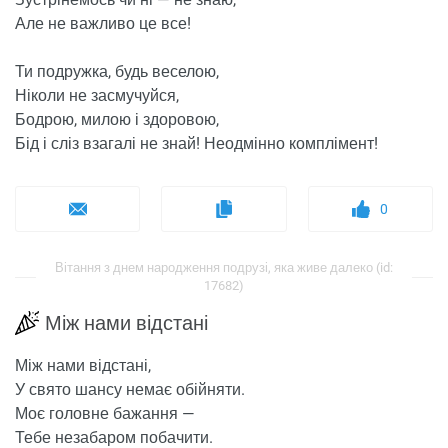
Але не важливо це все!
Ти подружка, будь веселою,
Ніколи не засмучуйся,
Бодрою, милою і здоровою,
Бід і сліз взагалі не знай! Неодмінно комплімент!
0
Вітання з днем ​​народження подрузі, яка живе далеко (id:
17682)
Між нами відстані
Між нами відстані,
У свято шансу немає обійняти.
Моє головне бажання —
Тебе незабаром побачити.