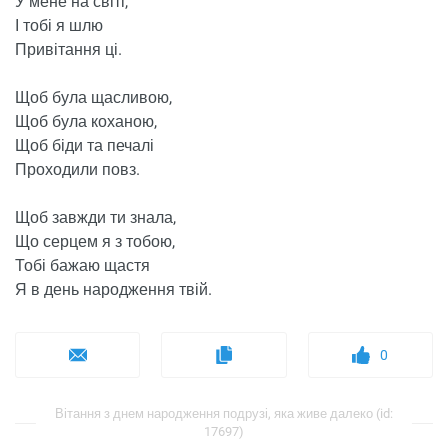
У мене на світі,
І тобі я шлю
Привітання ці.
Щоб була щасливою,
Щоб була коханою,
Щоб біди та печалі
Проходили повз.
Щоб завжди ти знала,
Що серцем я з тобою,
Тобі бажаю щастя
Я в день народження твій.
0
Вітання з днем ​​народження подрузі, яка живе далеко (id:
17697)