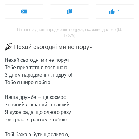
1
Вітання з днем ​​народження подрузі, яка живе далеко (id:
17679)
Нехай сьогодні ми не поруч
Нехай сьогодні ми не поруч,
Тебе привітати я поспішаю.
З днем ​​народження, подруго!
Тебе я щиро люблю.
Наша дружба — це космос
Зоряний яскравий і великий.
Я дуже рада, що одного разу
Зустрілася раптом з тобою.
Тобі бажаю бути щасливою,