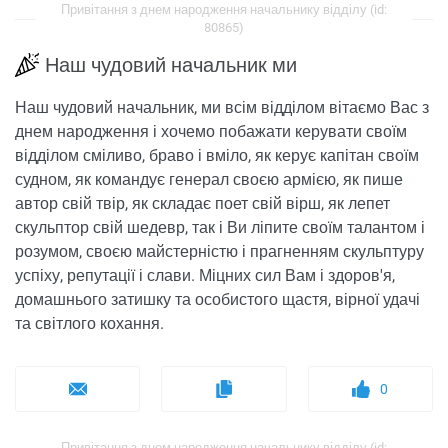
Привітання з днем ​​народження начальнику відділу (id:
80865)
Наш чудовий начальник ми
Наш чудовий начальник, ми всім відділом вітаємо Вас з
днем ​​народження і хочемо побажати керувати своїм
відділом сміливо, браво і вміло, як керує капітан своїм
судном, як командує генерал своєю армією, як пише
автор свій твір, як складає поет свій вірш, як лепет
скульптор свій шедевр, так і Ви ліпите своїм талантом і
розумом, своєю майстерністю і прагненням скульптуру
успіху, репутації і слави. Міцних сил Вам і здоров'я,
домашнього затишку та особистого щастя, вірної удачі
та світлого кохання.
0
Привітання з днем ​​народження начальнику відділу (id: