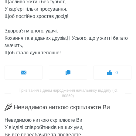
Щасливо жити і без турбот,
У кар'єрі тільки просування,
Щоб постійно зростав дохід!
Здоров'я міцного, удачі,
Кохання та відданих друзів,| ||Усього, що у житті багато
значить,
Щоб стало душі тепліше!
0
Привітання з днем ​​народження начальнику відділу (id:
80869)
Невидимою ниткою скріплюєте Ви
Невидимою ниткою скріплюєте Ви
У відділі співробітників наших уми,
Ви все передбачите та проведете,