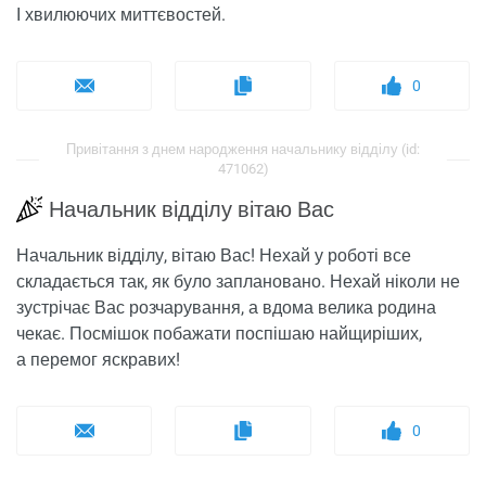
І хвилюючих миттєвостей.
0
Привітання з днем ​​народження начальнику відділу (id:
471062)
Начальник відділу вітаю Вас
Начальник відділу, вітаю Вас! Нехай у роботі все
складається так, як було заплановано. Нехай ніколи не
зустрічає Вас розчарування, а вдома велика родина
чекає. Посмішок побажати поспішаю найщиріших,
а перемог яскравих!
0