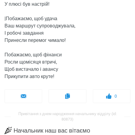
У плюсі ​​був настрій!
|Побажаємо, щоб удача
Ваш маршрут супроводжувала,
І робочі завдання
Принесли перемог чимало!
Побажаємо, щоб фінанси
Росли щомісяця втричі,
Щоб вистачало і авансу
Прикупити авто круте!
0
Привітання з днем ​​народження начальнику відділу (id:
80873)
Начальник наш вас вітаємо