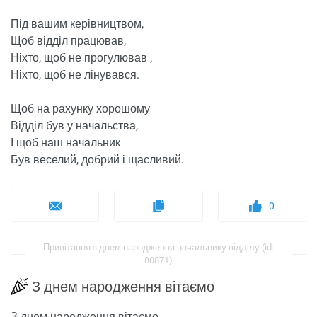
Під вашим керівництвом,
Щоб відділ працював,
Ніхто, щоб не прогулював ,
Ніхто, щоб не лінувався.
Щоб на рахунку хорошому
Відділ був у начальства,
І щоб наш начальник
Був веселий, добрий і щасливий.
0
Привітання з днем ​​народження начальнику відділу (id:
80871)
З днем ​​народження вітаємо
З днем ​​народження вітаємо