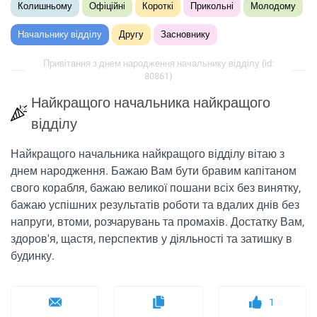
Колишньому
Офіційні
Короткі
Прикольні
Молодому
Начальнику відділу
Другу
Засновнику
Привітання з днем ​​народження начальнику відділу (id:
80861)
Найкращого начальника найкращого
відділу
Найкращого начальника найкращого відділу вітаю з
днем ​​народження. Бажаю Вам бути бравим капітаном
свого корабля, бажаю великої пошани всіх без винятку,
бажаю успішних результатів роботи та вдалих днів без
напруги, втоми, розчарувань та промахів. Достатку Вам,
здоров'я, щастя, перспектив у діяльності та затишку в
будинку.
1