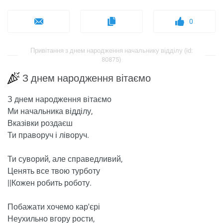
0
Привітання з днем ​​народження начальнику відділу (id:
80875)
З днем ​​народження вітаємо
З днем ​​народження вітаємо
Ми начальника відділу,
Вказівки роздаєш
Ти праворуч і ліворуч.
Ти суворий, але справедливий,
Ценять все твою турботу
||Кожен робить роботу.
Побажати хочемо кар'єрі
Неухильно вгору рости,