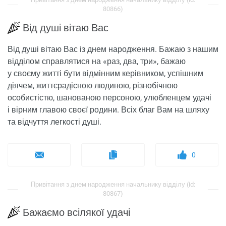
80866)
Від душі вітаю Вас
Від душі вітаю Вас із днем ​​народження. Бажаю з нашим
відділом справлятися на «раз, два, три», бажаю
у своєму житті бути відмінним керівником, успішним
діячем, життєрадісною людиною, різнобічною
особистістю, шанованою персоною, улюбленцем удачі
і вірним главою своєї родини. Всіх благ Вам на шляху
та відчуття легкості душі.
0
Привітання з днем ​​народження начальнику відділу (id:
80867)
Бажаємо всілякої удачі