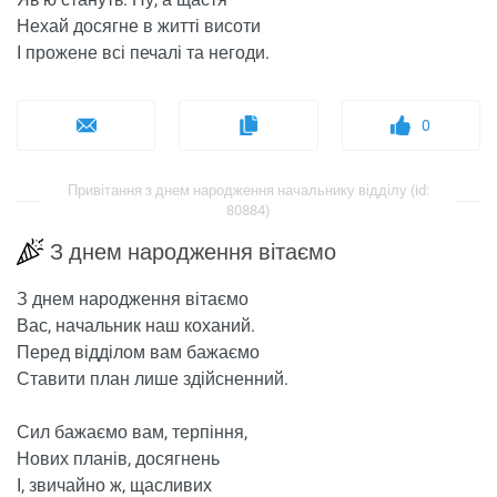
Нехай досягне в житті висоти
І прожене всі печалі та негоди.
0
Привітання з днем ​​народження начальнику відділу (id:
80884)
З днем ​​народження вітаємо
З днем ​​народження вітаємо
Вас, начальник наш коханий.
Перед відділом вам бажаємо
Ставити план лише здійсненний.
Сил бажаємо вам, терпіння,
Нових планів, досягнень
І, звичайно ж, щасливих