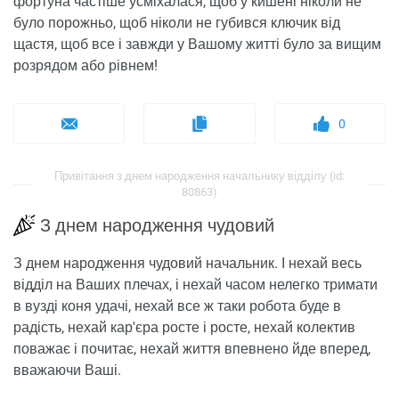
фортуна частіше усміхалася, щоб у кишені ніколи не
було порожньо, щоб ніколи не губився ключик від
щастя, щоб все і завжди у Вашому житті було за вищим
розрядом або рівнем!
0
Привітання з днем ​​народження начальнику відділу (id:
80863)
З днем ​​народження чудовий
З днем ​​народження чудовий начальник. І нехай весь
відділ на Ваших плечах, і нехай часом нелегко тримати
в вузді коня удачі, нехай все ж таки робота буде в
радість, нехай кар'єра росте і росте, нехай колектив
поважає і почитає, нехай життя впевнено йде вперед,
вважаючи Ваші.