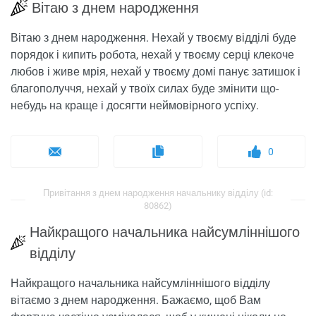
Вітаю з днем ​​народження
Вітаю з днем ​​народження. Нехай у твоєму відділі буде
порядок і кипить робота, нехай у твоєму серці клекоче
любов і живе мрія, нехай у твоєму домі панує затишок і
благополуччя, нехай у твоїх силах буде змінити що-
небудь на краще і досягти неймовірного успіху.
0
Привітання з днем ​​народження начальнику відділу (id:
80862)
Найкращого начальника найсумліннішого
відділу
Найкращого начальника найсумліннішого відділу
вітаємо з днем ​​народження. Бажаємо, щоб Вам