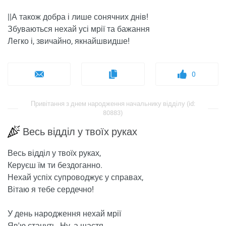
||А також добра і лише сонячних днів!
Збуваються нехай усі мрії та бажання
Легко і, звичайно, якнайшвидше!
0
Привітання з днем ​​народження начальнику відділу (id:
80883)
Весь відділ у твоїх руках
Весь відділ у твоїх руках,
Керуєш їм ти бездоганно.
Нехай успіх супроводжує у справах,
Вітаю я тебе сердечно!
У день народження нехай мрії
Яв'ю стануть. Ну, а щастя