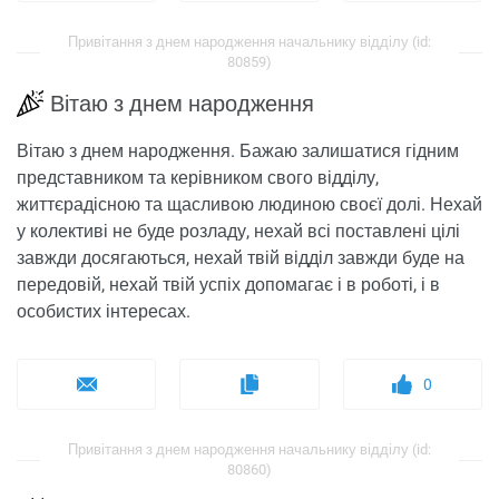
Привітання з днем ​​народження начальнику відділу (id:
80859)
Вітаю з днем ​​народження
Вітаю з днем ​​народження. Бажаю залишатися гідним
представником та керівником свого відділу,
життєрадісною та щасливою людиною своєї долі. Нехай
у колективі не буде розладу, нехай всі поставлені цілі
завжди досягаються, нехай твій відділ завжди буде на
передовій, нехай твій успіх допомагає і в роботі, і в
особистих інтересах.
0
Привітання з днем ​​народження начальнику відділу (id:
80860)