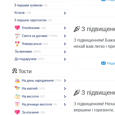
З першим зубиком
(29)
Успіхів
(158)
З першою зарплатою
(26)
З підвищен
Улюбленим
(454)
Свята за датами
(175055)
З підвищенням! Бажає
Універсальні
(229)
нехай вам легко і пр
За іменами
(23863)
До подарунків
(3787)
Наді
Тости
На день народження
(2783)
На ювілей
(1673)
З підвищен
На весілля
(247)
З підвищенням! Нехай
На річницю весілля
(74)
вершини і горизонти, 
За кохання
(188)