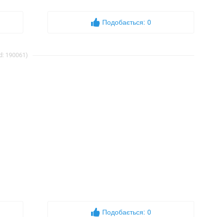
Подобається:
0
d: 190061)
Подобається:
0