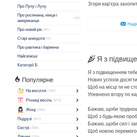
Згори кар'єра захопит
Про Пупу і Лупу
Про росіянина, німця і
(167)
американця
Наді
Про новий рік
(381)
Старі анекдоти
(55)
Про равлика і бармена
Найсвіжіші
Я з підвищ
Категорії Б
Я з підвищенням тебе
Популярне
Нових успіхів досягт
Щоб на місці ти не ст
На весілля
(1609)
Упевнено вгору по кар
Річниці весіль
(9716)
Бажаю, щоби труднощ
Жінці
(2560)
Щоб з будь-якою про
Подрузі
(2817)
Бажаю, щоби сил і за
Сестрі
(2008)
Щоб новою перемогою
Дівчині
(1704)