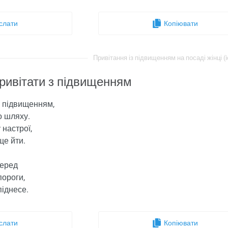
слати
Копіювати
Привітання із підвищенням на посаді жінці (i
ривітати з підвищенням
з підвищенням,
о шляху.
 настрої,
ще йти.
перед
пороги,
піднесе.
слати
Копіювати