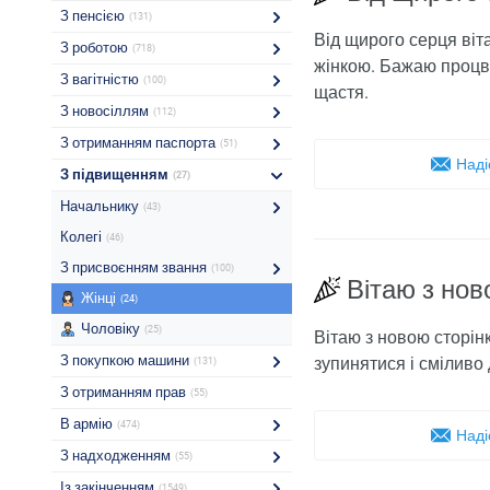
З пенсією
(131)
Від щирого серця віт
З роботою
(718)
жінкою. Бажаю процві
З вагітністю
(100)
щастя.
З новосіллям
(112)
З отриманням паспорта
(51)
Наді
З підвищенням
(27)
Начальнику
(43)
Колегі
(46)
З присвоєнням звання
(100)
Вітаю з нов
Жінці
(24)
Чоловіку
(25)
Вітаю з новою сторін
З покупкою машини
зупинятися і сміливо 
(131)
З отриманням прав
(55)
В армію
(474)
Наді
З надходженням
(55)
Із закінченням
(1549)