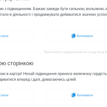
аю з підвищенням. Бажаю завжди бути сильною, вольовою, 
тати в діяльності і продовжувати добиватися значних успіхів
слати
Копіювати
Привітання із підвищенням на посаді жінці (i
ою сторінкою
кою в кар'єрі! Нехай підвищення принесе величезну гордість
дивитися вперед і далі, домагаючись цілей.
слати
Копіювати