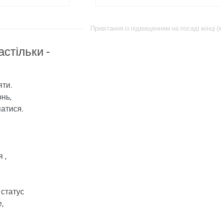
Привітання із підвищенням на посаді жінці (i
астільки -
яти.
нь,
атися.
 ,
 статус
,