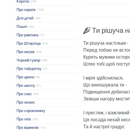
Короткі
(249)
Про євреїв
(1322)
Для дітей
(396)
Пошлі
(464)
Ти рішуча н
Про равлика
(19)
Ти рішуча настільки -
Про Штирліца
(414)
Перед тобою не всто
Про негрів
(168)
Курять мужики осторо
Чорний гумор
(389)
Шлях тобі щоб поступ
Про табуретку
(21)
Про цвяхи
І мрія здійснилася,
(58)
Що виношувала ти -
Про школу
(91)
Підвищення добилася
Про секс
(340)
Звівши нагору мости!
Про нюанс
Про сороконіжку
І престиж, і важливий
Про геїв
Ця посада нехай несе
(140)
Та й настрої градус
Про вірменів
(112)