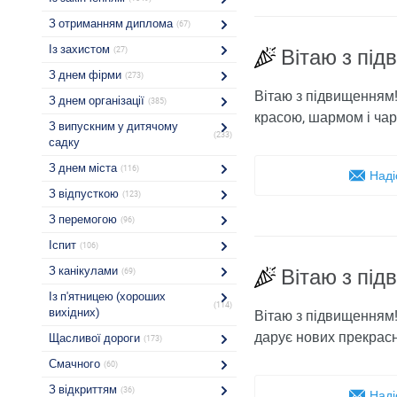
З отриманням диплома
(67)
Із захистом
(27)
Вітаю з пі
З днем ​​фірми
(273)
Вітаю з підвищенням!
З днем ​​організації
(385)
красою, шармом і чар
З випускним у дитячому
(233)
садку
З днем ​​міста
(116)
Наді
З відпусткою
(123)
З перемогою
(96)
Іспит
(106)
З канікулами
Вітаю з пі
(69)
Із п'ятницею (хороших
(114)
вихідних)
Вітаю з підвищенням!
дарує нових прекрасн
Щасливої ​​дороги
(173)
Смачного
(60)
З відкриттям
(36)
Наді