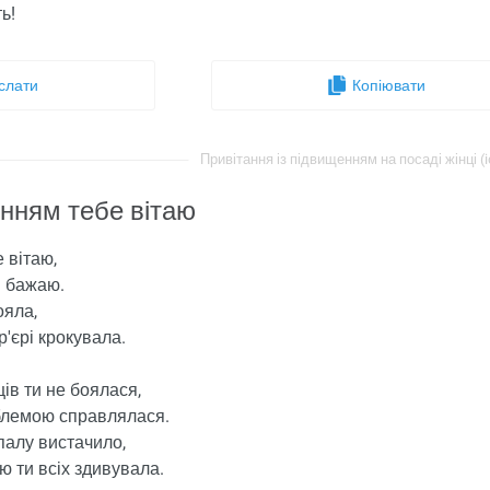
ь!
слати
Копіювати
Привітання із підвищенням на посаді жінці (i
енням тебе вітаю
 вітаю,
и бажаю.
ояла,
'єрі крокувала.
ів ти не боялася,
блемою справлялася.
палу вистачило,
 ти всіх здивувала.