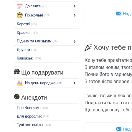
До свята
(77)
Наді
Прикольні
(178)
Короткі
(227)
Красиві
(163)
Рідним та близьким
(76)
Хочу тебе п
Друзям
(145)
Кавказькі
(159)
Хочу тебе привітати 
З етапом новим, твог
Що подарувати
Почни його в гарному
З готовністю вперед 
На день народження
, знаю, тільки шлях в
Анекдоти
Подолати бажаю всі 
Про Вовочку
(1106)
Що посаду нову тобі 
Для дорослих
(119)
Тупі але смішні
(534)
Наді