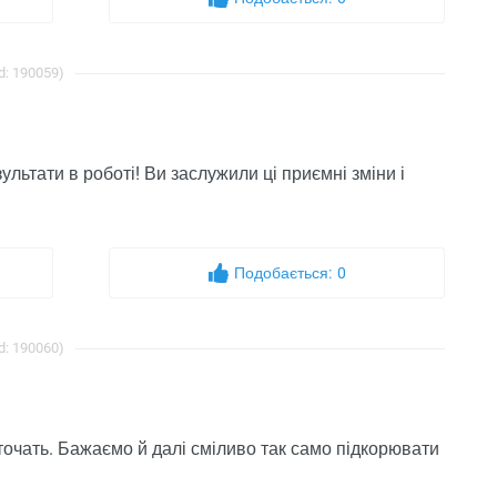
d: 190059)
льтати в роботі! Ви заслужили ці приємні зміни і
Подобається:
0
d: 190060)
оточать. Бажаємо й далі сміливо так само підкорювати