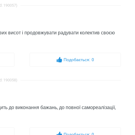
d: 190057)
вих висот і продовжувати радувати колектив своєю
Подобається:
0
d: 190058)
ить до виконання бажань, до повної самореалізації,
Подобається:
0