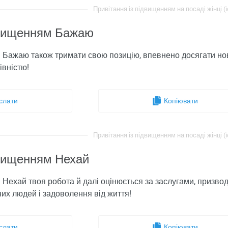
Привітання із підвищенням на посаді жінці (i
двищенням Бажаю
 Бажаю також тримати свою позицію, впевнено досягати но
івністю!
слати
Копіювати
Привітання із підвищенням на посаді жінці (i
двищенням Нехай
 Нехай твоя робота й далі оцінюється за заслугами, призвод
их людей і задоволення від життя!
слати
Копіювати