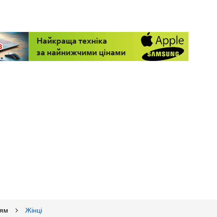
ням
Жінці