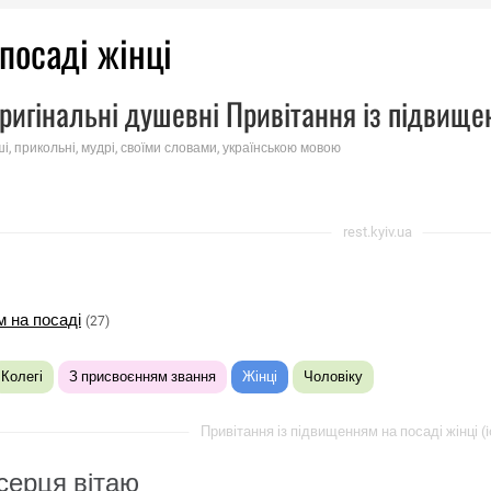
посаді жінці
ригінальні душевні Привітання із підвище
ші, прикольні, мудрі, своїми словами, українською мовою
rest.kyiv.ua
м на посаді
(27)
Колегі
З присвоєнням звання
Жінці
Чоловіку
Привітання із підвищенням на посаді жінці (i
серця вітаю