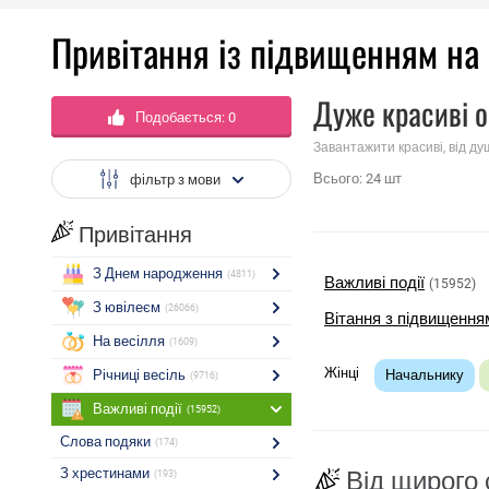
Привітання із підвищенням на 
Дуже красиві о
Подобається:
0
Завантажити красиві, від ду
Всього:
24
шт
фільтр з мови
Привітання
З Днем народження
(4811)
Важливі події
(15952)
З ювілеєм
(26066)
Вітання з підвищення
На весілля
(1609)
Жінці
Річниці весіль
Начальнику
(9716)
Важливі події
(15952)
Слова подяки
(174)
З хрестинами
Від щирого 
(193)