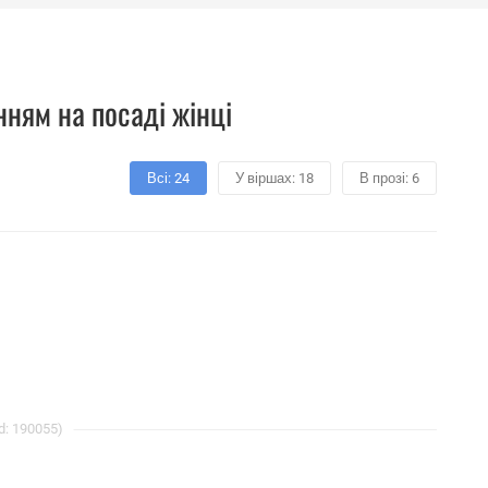
нням на посаді жінці
Всі: 24
У віршах: 18
В прозі: 6
d: 190055)