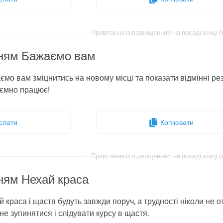
Привітання із підвищенням на посаді жінці (i
ням Бажаємо вам
мо вам зміцнитись на новому місці та показати відмінні резу
иємно працює!
слати
Копіювати
Привітання із підвищенням на посаді жінці (i
ням Нехай краса
 краса і щастя будуть завжди поруч, а трудності ніколи не 
не зупинятися і слідувати курсу в щастя.