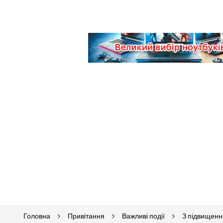
Головна
Привітання
Важливі події
З підвищен