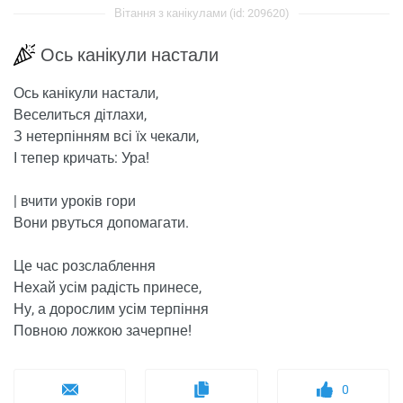
Вітання з канікулами (id: 209620)
Ось канікули настали
Ось канікули настали,
Веселиться дітлахи,
З нетерпінням всі їх чекали,
І тепер кричать: Ура!
| вчити уроків гори
Вони рвуться допомагати.
Це час розслаблення
Нехай усім радість принесе,
Ну, а дорослим усім терпіння
Повною ложкою зачерпне!
0