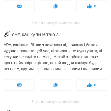
0
Вітання з канікулами (id: 209605)
УРА канікули Вітаю з
УРА, канікули! Вітаю з початком відпочинку і бажаю
чудово провести цей час, ні хвилини не нудьгувати, ні
секунди не сидіти на місці. Нехай з тобою станеться
щось неймовірно цікаве, нехай щодня канікул буде
веселим, крутим, пізнавальним, яскравим і щасливим.
0
Вітання з канікулами (id: 209606)