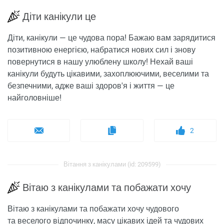
Діти канікули це
Діти, канікули — це чудова пора! Бажаю вам зарядитися
позитивною енергією, набратися нових сил і знову
повернутися в нашу улюблену школу! Нехай ваші
канікули будуть цікавими, захоплюючими, веселими та
безпечними, адже ваші здоров'я і життя — це
найголовніше!
2
Вітання з канікулами (id: 209599)
Вітаю з канікулами та побажати хочу
Вітаю з канікулами та побажати хочу чудового
та веселого відпочинку, масу цікавих ідей та чудових