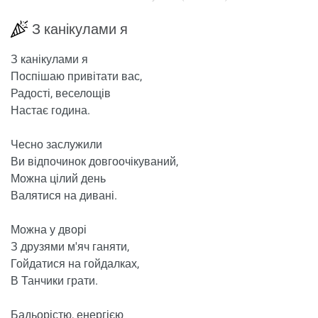
З канікулами я
З канікулами я
Поспішаю привітати вас,
Радості, веселощів
Настає година.
Чесно заслужили
Ви відпочинок довгоочікуваний,
Можна цілий день
Валятися на дивані.
Можна у дворі
З друзями м'яч ганяти,
Гойдатися на гойдалках,
В Танчики грати.
Бадьорістю, енергією