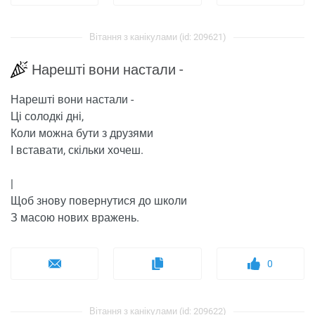
Вітання з канікулами (id: 209621)
Нарешті вони настали -
Нарешті вони настали -
Ці солодкі дні,
Коли можна бути з друзями
І вставати, скільки хочеш.
|
Щоб знову повернутися до школи
З масою нових вражень.
0
Вітання з канікулами (id: 209622)