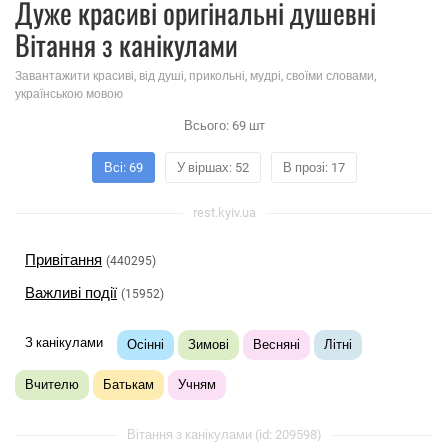
Дуже красиві оригінальні душевні
Вітання з канікулами
Завантажити красиві, від душі, прикольні, мудрі, своїми словами,
українською мовою
Всього:
69
шт
Всі: 69
У віршах: 52
В прозі: 17
rest.kyiv.ua
Привітання
(440295)
Важливі події
(15952)
З канікулами
Осінні
Зимові
Весняні
Літні
Вчителю
Батькам
Учням
Вітання з канікулами (id: 209598)