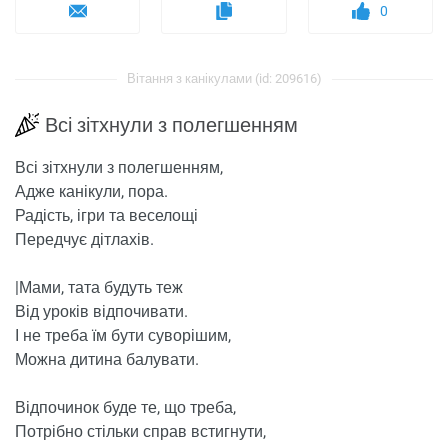
0
Вітання з канікулами (id: 209616)
Всі зітхнули з полегшенням
Всі зітхнули з полегшенням,
Адже канікули, пора.
Радість, ігри та веселощі
Передчує дітлахів.
|Мами, тата будуть теж
Від уроків відпочивати.
І не треба їм бути суворішим,
Можна дитина балувати.
Відпочинок буде те, що треба,
Потрібно стільки справ встигнути,