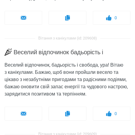
0
Вітання з канікулами (id: 209608)
Веселий відпочинок бадьорість і
Веселий відпочинок, бадьорість і свобода, ура! Вітаю
з канікулами. Бажаю, щоб вони пройшли весело та
цікаво з незабутніми пригодами та радісними подіями,
бажаю оновити свій запас енергії та чудового настрою,
зарядитися позитивом та терпінням.
0
Вітання з канікулами (id: 209609)