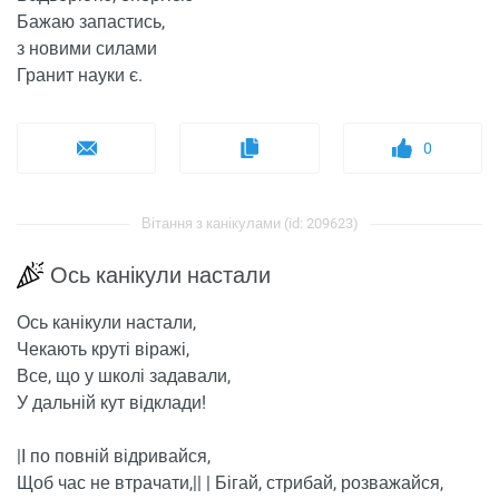
Бажаю запастись,
з новими силами
Гранит науки є.
0
Вітання з канікулами (id: 209623)
Ось канікули настали
Ось канікули настали,
Чекають круті віражі,
Все, що у школі задавали,
У дальній кут відклади!
|І по повній відривайся,
Щоб час не втрачати,|| | Бігай, стрибай, розважайся,