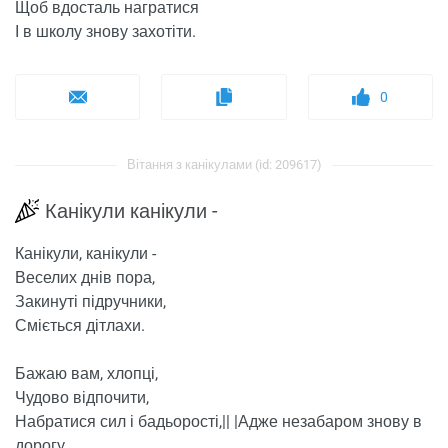
Щоб вдосталь награтися
І в школу знову захотіти.
0
Вітання з канікулами (id: 209617)
Канікули канікули -
Канікули, канікули -
Веселих днів пора,
Закинуті підручники,
Сміється дітлахи.
Бажаю вам, хлопці,
Чудово відпочити,
Набратися сил і бадьорості,|| |Адже незабаром знову в
дорогу.