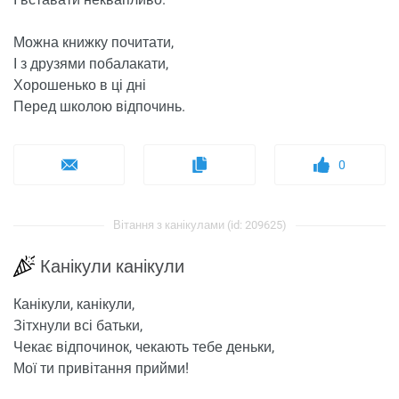
Можна книжку почитати,
І з друзями побалакати,
Хорошенько в ці дні
Перед школою відпочинь.
0
Вітання з канікулами (id: 209625)
Канікули канікули
Канікули, канікули,
Зітхнули всі батьки,
Чекає відпочинок, чекають тебе деньки,
Мої ти привітання прийми!