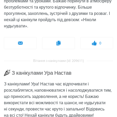
проблемами та уроками. Бажаю поринути в атмосферу
безтурботності та крутого відпочинку. Більше
прогулянок, захоплень, зустрічей з друзями та розваг. І
нехай ці канікули пройдуть під девізом: «Ніколи
нудьгувати».
0
Вітання з канікулами (id: 209611)
З канікулами Ура Настав
З канікулами! Ура! Настав час відпочивати і
розслаблятися, наповнюватися і насолоджуватися тим,
що приносить задоволення, а не користь! Бажаю
використати всі можливості та шанси, не нудьгувати
ні секунди, провести час круто і запально! Відірвись
на всі сто! Нехай канікули будуть драйвовими!