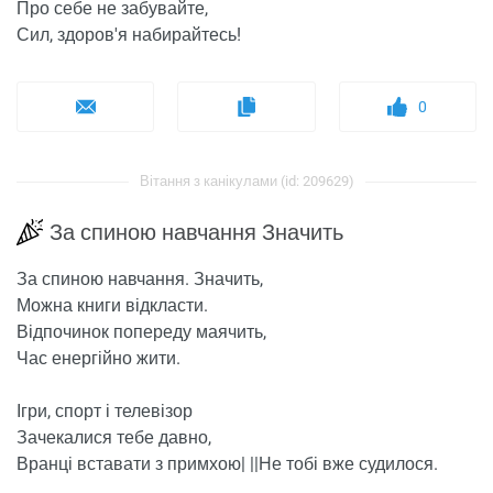
Про себе не забувайте,
Сил, здоров'я набирайтесь!
0
Вітання з канікулами (id: 209629)
За спиною навчання Значить
За спиною навчання. Значить,
Можна книги відкласти.
Відпочинок попереду маячить,
Час енергійно жити.
Ігри, спорт і телевізор
Зачекалися тебе давно,
Вранці вставати з примхою| ||Не тобі вже судилося.