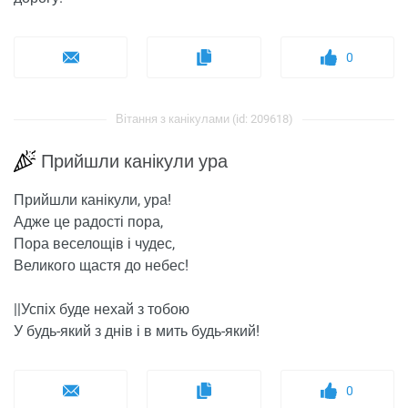
0
Вітання з канікулами (id: 209618)
Прийшли канікули ура
Прийшли канікули, ура!
Адже це радості пора,
Пора веселощів і чудес,
Великого щастя до небес!
||Успіх буде нехай з тобою
У будь-який з днів і в мить будь-який!
0