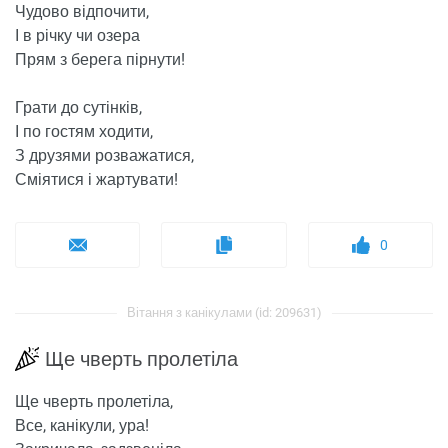
Чудово відпочити,
І в річку чи озера
Прям з берега пірнути!
Грати до сутінків,
І по гостям ходити,
З друзями розважатися,
Сміятися і жартувати!
0
Вітання з канікулами (id: 209631)
Ще чверть пролетіла
Ще чверть пролетіла,
Все, канікули, ура!