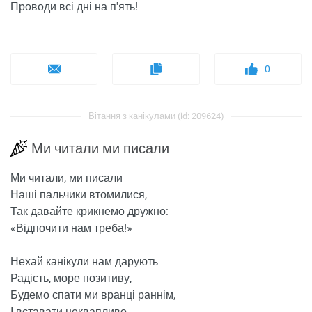
Проводи всі дні на п'ять!
0
Вітання з канікулами (id: 209624)
Ми читали ми писали
Ми читали, ми писали
Наші пальчики втомилися,
Так давайте крикнемо дружно:
«
Відпочити нам треба!»
Нехай канікули нам дарують
Радість, море позитиву,
Будемо спати ми вранці раннім,
І вставати неквапливо.