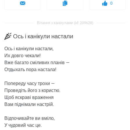
0
Вітання з канікулами (id: 209628)
Ось і канікули настали
Ось і канікули настали,
Их довго чекали!
Вже багато сміливих планів —
Отдыхать пора настала!
Попереду часу трохи —
Проведіть його з користю.
Щоб яскраві враження
Вам піднімали настрій.
Відпочивайте ви вміло,
У чудовий час це.