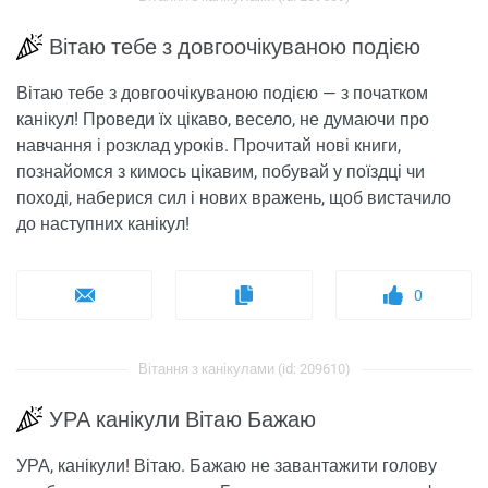
Вітаю тебе з довгоочікуваною подією
Вітаю тебе з довгоочікуваною подією — з початком
канікул! Проведи їх цікаво, весело, не думаючи про
навчання і розклад уроків. Прочитай нові книги,
познайомся з кимось цікавим, побувай у поїздці чи
поході, наберися сил і нових вражень, щоб вистачило
до наступних канікул!
0
Вітання з канікулами (id: 209610)
УРА канікули Вітаю Бажаю
УРА, канікули! Вітаю. Бажаю не завантажити голову