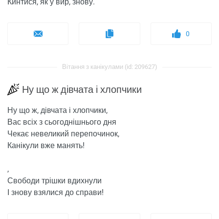
Кинтися, як у вир, знову.
0
Вітання з канікулами (id: 209627)
Ну що ж дівчата і хлопчики
Ну що ж, дівчата і хлопчики,
Вас всіх з сьогоднішнього дня
Чекає невеликий перепочинок,
Канікули вже манять!
,
Свободи трішки вдихнули
І знову взялися до справи!