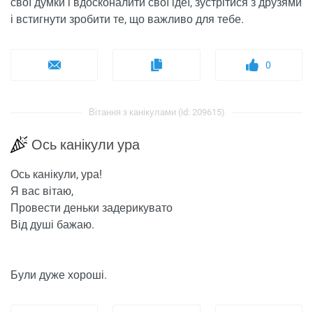
свої думки і вдосконалити свої ідеї, зустрітися з друзями
і встигнути зробити те, що важливо для тебе.
0
Вітання з канікулами (id: 209615)
Ось канікули ура
Ось канікули, ура!
Я вас вітаю,
Провести деньки задерикувато
Від душі бажаю.
Були дуже хороші.