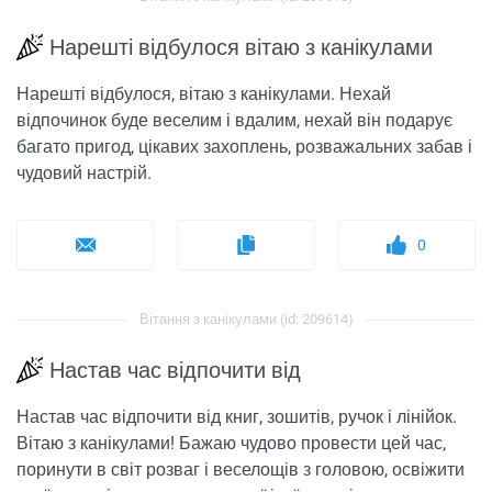
Нарешті відбулося вітаю з канікулами
Нарешті відбулося, вітаю з канікулами. Нехай
відпочинок буде веселим і вдалим, нехай він подарує
багато пригод, цікавих захоплень, розважальних забав і
чудовий настрій.
0
Вітання з канікулами (id: 209614)
Настав час відпочити від
Настав час відпочити від книг, зошитів, ручок і лінійок.
Вітаю з канікулами! Бажаю чудово провести цей час,
поринути в світ розваг і веселощів з головою, освіжити