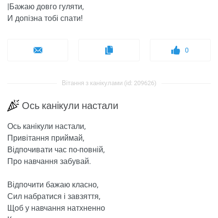
|Бажаю довго гуляти,
И допізна тобі спати!
0
Вітання з канікулами (id: 209626)
Ось канікули настали
Ось канікули настали,
Привітання приймай,
Відпочивати час по-повній,
Про навчання забувай.
Відпочити бажаю класно,
Сил набратися і завзяття,
Щоб у навчання натхненно