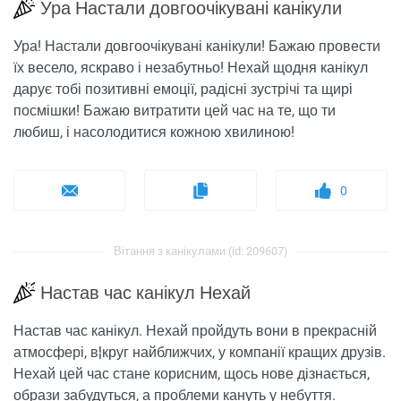
Ура Настали довгоочікувані канікули
Ура! Настали довгоочікувані канікули! Бажаю провести
їх весело, яскраво і незабутньо! Нехай щодня канікул
дарує тобі позитивні емоції, радісні зустрічі та щирі
посмішки! Бажаю витратити цей час на те, що ти
любиш, і насолодитися кожною хвилиною!
0
Вітання з канікулами (id: 209607)
Настав час канікул Нехай
Настав час канікул. Нехай пройдуть вони в прекрасній
атмосфері, в¦круг найближчих, у компанії кращих друзів.
Нехай цей час стане корисним, щось нове дізнається,
образи забудуться, а проблеми кануть у небуття.