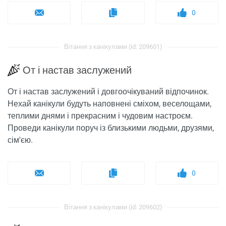
0
Вітання з канікулами (id: 209601)
От і настав заслужений
От і настав заслужений і довгоочікуваний відпочинок.
Нехай канікули будуть наповнені сміхом, веселощами,
теплими днями і прекрасним і чудовим настроєм.
Проведи канікули поруч із близькими людьми, друзями,
сім'єю.
0
Вітання з канікулами (id: 209602)