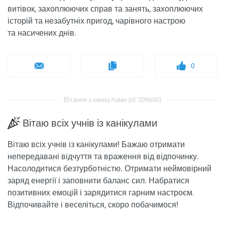
витівок, захоплюючих справ та занять, захоплюючих
історій та незабутніх пригод, чарівного настрою
та насичених днів.
0
Вітання з канікулами (id: 209600)
Вітаю всіх учнів із канікулами
Вітаю всіх учнів із канікулами! Бажаю отримати
непередавані відчуття та враження від відпочинку.
Насолодитися безтурботністю. Отримати неймовірний
заряд енергії і заповнити баланс сил. Набратися
позитивних емоцій і зарядитися гарним настроєм.
Відпочивайте і веселіться, скоро побачимося!