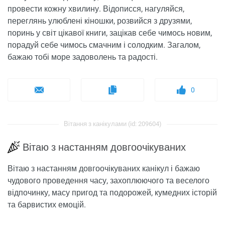
провести кожну хвилину. Відописся, нагуляйся,
переглянь улюблені кіношки, розвийся з друзями,
поринь у світ цікавої книги, зацікав себе чимось новим,
порадуй себе чимось смачним і солодким. Загалом,
бажаю тобі море задоволень та радості.
0
Вітання з канікулами (id: 209604)
Вітаю з настанням довгоочікуваних
Вітаю з настанням довгоочікуваних канікул і бажаю
чудового проведення часу, захоплюючого та веселого
відпочинку, масу пригод та подорожей, кумедних історій
та барвистих емоцій.