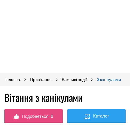
Головна
Привітання
Важливі події
З канікулами
Вітання з канікулами
Каталог
Подобається:
0