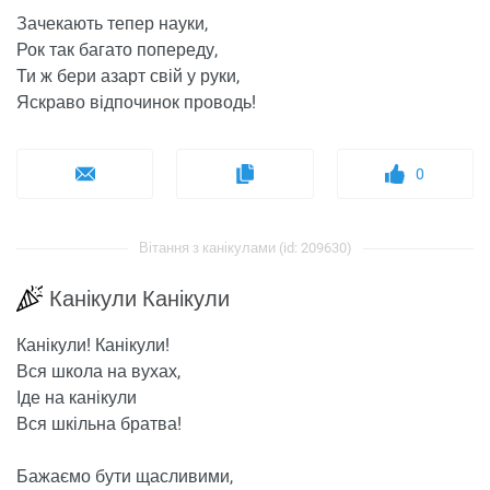
Зачекають тепер науки,
Рок так багато попереду,
Ти ж бери азарт свій у руки,
Яскраво відпочинок проводь!
0
Вітання з канікулами (id: 209630)
Канікули Канікули
Канікули! Канікули!
Вся школа на вухах,
Іде на канікули
Вся шкільна братва!
Бажаємо бути щасливими,