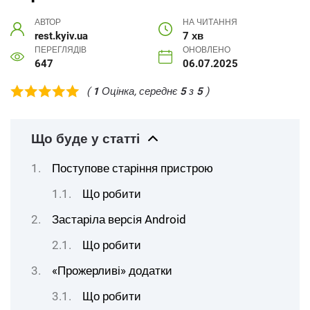
АВТОР
НА ЧИТАННЯ
rest.kyiv.ua
7 хв
ПЕРЕГЛЯДІВ
ОНОВЛЕНО
647
06.07.2025
(
1
Оцінка, середнє
5
з
5
)
Що буде у статті
Поступове старіння пристрою
Що робити
Застаріла версія Android
Що робити
«Прожерливі» додатки
Що робити