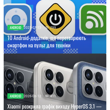
ANDROID
2025-07-13
799
10 Android-додатків, що перетворюють
смартфон на пульт для техніки
ANDROID
2026-03-12
411
Xiaomi розкрила графік виходу HyperOS 3.1 —