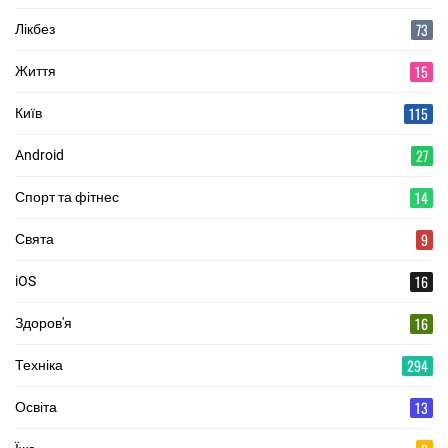
73
Лікбез
15
Життя
115
Київ
27
Android
14
Спорт та фітнес
9
Свята
16
iOS
16
Здоров'я
294
Техніка
13
Освіта