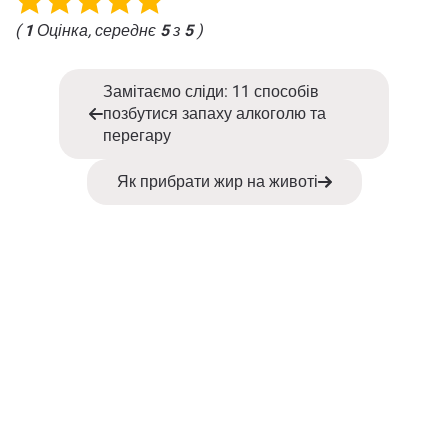
(
1
Оцінка, середнє
5
з
5
)
Замітаємо сліди: 11 способів
позбутися запаху алкоголю та
перегару
Як прибрати жир на животі