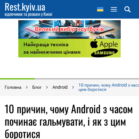
Rest.kyiv.ua
відпочинок та розваги у Києві
10 причин, чому Android з часо
Головна
Блог
Android
цим боротися
10 причин, чому Android з часом
починає гальмувати, і як з цим
боротися