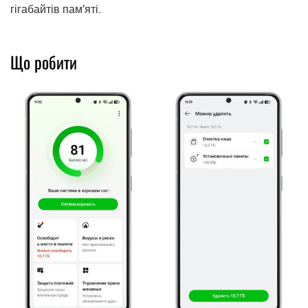
гігабайтів памʼяті.
Що робити