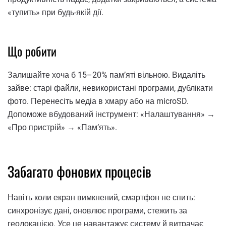
«тупить» при будь-якій дії.
Що робити
Залишайте хоча б 15–20% памʼяті вільною. Видаліть
зайве: старі файли, невикористані програми, дублікати
фото. Перенесіть медіа в хмару або на microSD.
Допоможе вбудований інструмент: «Налаштування» →
«Про пристрій» → «Памʼять».
Забагато фонових процесів
Навіть коли екран вимкнений, смартфон не спить:
синхронізує дані, оновлює програми, стежить за
геолокацією. Усе це навантажує систему й витрачає