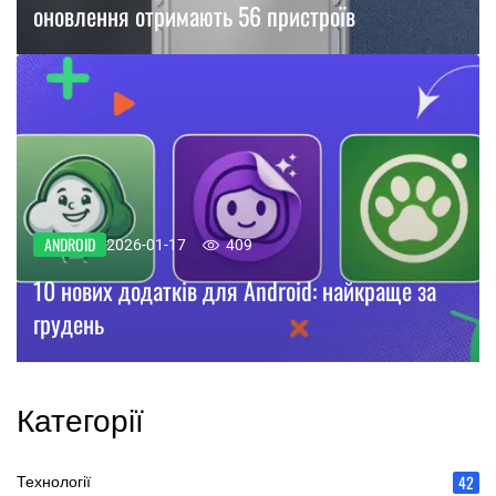
оновлення отримають 56 пристроїв
ANDROID
2026-01-17
409
10 нових додатків для Android: найкраще за
грудень
Категорії
42
Технології