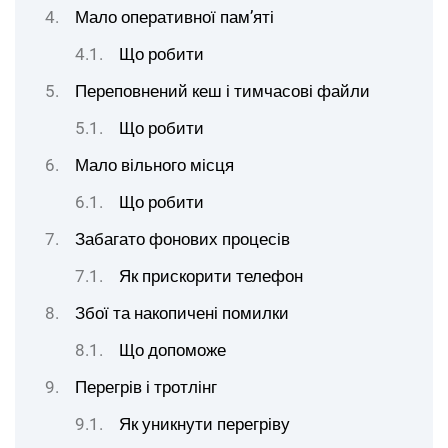
Мало оперативної памʼяті
Що робити
Переповнений кеш і тимчасові файли
Що робити
Мало вільного місця
Що робити
Забагато фонових процесів
Як прискорити телефон
Збої та накопичені помилки
Що допоможе
Перегрів і тротлінг
Як уникнути перегріву