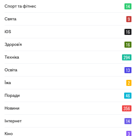
14
Спорт та фітнес
9
Свята
16
iOS
16
Здоров'я
294
Техніка
13
Освіта
2
Їжа
46
Поради
356
Новини
14
Інтернет
3
Кіно