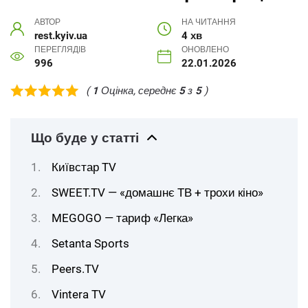
АВТОР
НА ЧИТАННЯ
rest.kyiv.ua
4 хв
ПЕРЕГЛЯДІВ
ОНОВЛЕНО
996
22.01.2026
(
1
Оцінка, середнє
5
з
5
)
Що буде у статті
Київстар TV
SWEET.TV — «домашнє ТВ + трохи кіно»
MEGOGO — тариф «Легка»
Setanta Sports
Peers.TV
Vintera TV