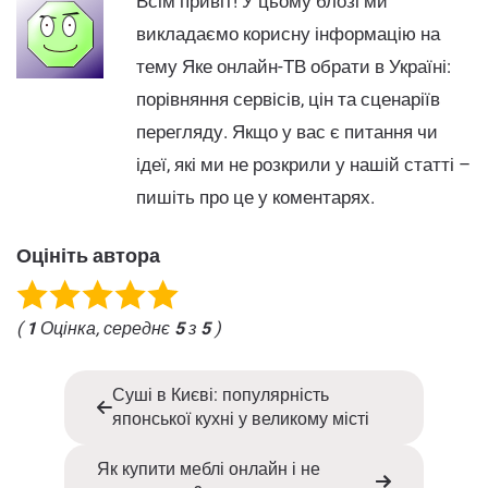
Всім привіт! У цьому блозі ми
викладаємо корисну інформацію на
тему Яке онлайн-ТВ обрати в Україні:
порівняння сервісів, цін та сценаріїв
перегляду. Якщо у вас є питання чи
ідеї, які ми не розкрили у нашій статті –
пишіть про це у коментарях.
Оцініть автора
(
1
Оцінка, середнє
5
з
5
)
Суші в Києві: популярність
японської кухні у великому місті
Як купити меблі онлайн і не