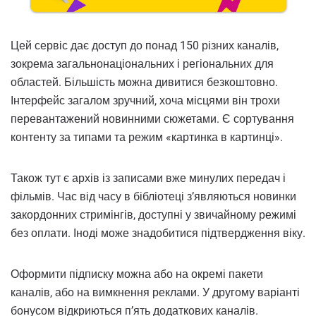
Цей сервіс дає доступ до понад 150 різних каналів,
зокрема загальнонаціональних і регіональних для
областей. Більшість можна дивитися безкоштовно.
Інтерфейс загалом зручний, хоча місцями він трохи
перевантажений новинними сюжетами. Є сортування
контенту за типами та режим «картинка в картинці».
Також тут є архів із записами вже минулих передач і
фільмів. Час від часу в бібліотеці з’являються новинки
закордонних стримінгів, доступні у звичайному режимі
без оплати. Іноді може знадобитися підтвердження віку.
Оформити підписку можна або на окремі пакети
каналів, або на вимкнення реклами. У другому варіанті
бонусом відкриються п’ять додаткових каналів.