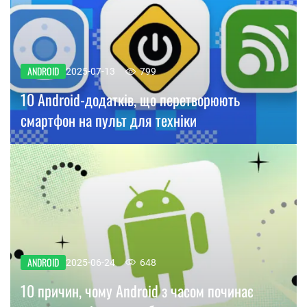
ANDROID
2025-07-13
799
10 Android-додатків, що перетворюють
смартфон на пульт для техніки
ANDROID
2025-06-24
648
10 причин, чому Android з часом починає