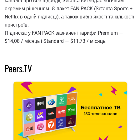
каналів про все підряд», Setanta виглядає логічним
окремим рішенням. Є пакет FAN PACK (Setanta Sports +
Netflix в одній підписці), а також вибір якості та кількості
пристроїв.
Підписка: у FAN PACK зазначені тарифи Premium —
$14,08 / місяць і Standard — $11,73 / місяць.
Peers.TV