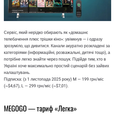
Сервіс, який нерідко обирають як «домашнє
телебачення плюс трішки кіно»: увімкнув — і одразу
зрозуміло, що дивитися. Канали акуратно розкладені за
категоріями (інформаційні, розважальні, дитячі тощо), а
потрібне легко знайти через пошук. Підійде тим, хто в
Україні хоче максимально простий сценарій без зайвих
налаштувань.
Підписка: (з 1 листопада 2025 року) M — 199 грн/міс
(~$4,67), L — 299 грн/міс (~$7,01).
MEGOGO — тариф «Легка»