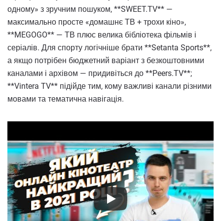
одному» з зручним пошуком, **SWEET.TV** —
максимально просте «домашнє ТВ + трохи кіно»,
**MEGOGO** — ТВ плюс велика бібліотека фільмів і
серіалів. Для спорту логічніше брати **Setanta Sports**,
а якщо потрібен бюджетний варіант з безкоштовними
каналами і архівом — придивіться до **Peers.TV**;
**Vintera TV** підійде тим, кому важливі канали різними
мовами та тематична навігація.