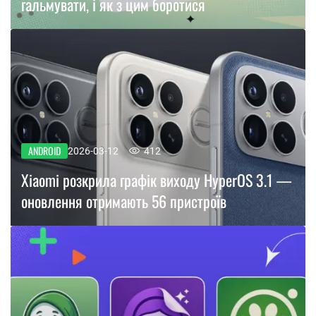
гальмувати, і як з цим боротися
ANDROID
2026-03-12
412
Xiaomi розкрила графік виходу HyperOS 3.1 —
оновлення отримають 56 пристроїв