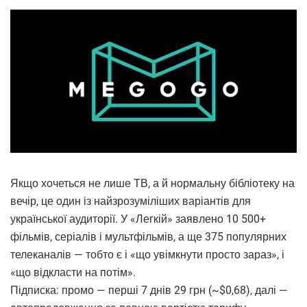
Якщо хочеться не лише ТВ, а й нормальну бібліотеку на
вечір, це один із найзрозуміліших варіантів для
української аудиторії. У «Легкій» заявлено 10 500+
фільмів, серіалів і мультфільмів, а ще 375 популярних
телеканалів — тобто є і «що увімкнути просто зараз», і
«що відкласти на потім».
Підписка: промо — перші 7 днів 29 грн (~$0,68), далі —