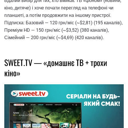
Вдалий вибір для тих, хто вмикає ТВ «фоном» (новини,
кіно, дитяче) і хоче почати перегляд на телефоні чи
планшеті, а потім продовжити на іншому пристрої.
Підписка: Базовий — 120 грн/міс (~$2,81) (195 каналів),
Преміум HD — 150 грн/міс (~$3,52) (380 каналів),
Сімейний — 200 грн/міс (~$4,69) (420 каналів).
SWEET.TV — «домашнє ТВ + трохи
кіно»