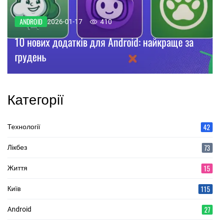
ANDROID
2026-01-17
410
10 нових додатків для Android: найкраще за
грудень
Категорії
42
Технології
73
Лікбез
15
Життя
115
Київ
27
Android