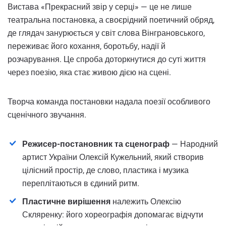
Вистава «Прекрасний звір у серці» — це не лише
театральна постановка, а своєрідний поетичний обряд,
де глядач занурюється у світ слова Вінграновського,
переживає його кохання, боротьбу, надії й
розчарування. Це спроба доторкнутися до суті життя
через поезію, яка стає живою дією на сцені.
Творча команда постановки надала поезії особливого
сценічного звучання.
Режисер-постановник та сценограф
— Народний
артист України Олексій Кужельний, який створив
цілісний простір, де слово, пластика і музика
переплітаються в єдиний ритм.
Пластичне вирішення
належить Олексію
Скляренку: його хореографія допомагає відчути