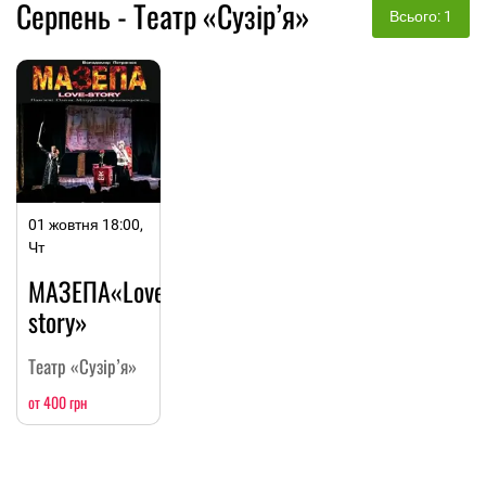
Серпень - Театр «Сузір’я»
Всього: 1
01 жовтня 18:00,
Чт
МАЗЕПА«Love-
story»
Театр «Сузір’я»
от 400 грн