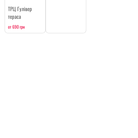
ТРЦ Гулівер
тераса
от 690 грн