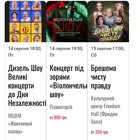
14 серпня 18:00,
14 серпня 19:30,
15 серпня 17:00,
Пт
Пт
Сб
Дизель Шоу
Концерт під
Брешемо
Великі
зорями
чисту
концерти
«Віолончельне
правду
до Дня
шоу»
Культурний
Незалежності
центр Freedom
Планетарій
Hall (Фридом
МЦКМ
от 800 грн
Холл)
«Жовтневий
палац»
от 250 грн