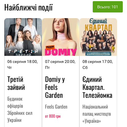
Найближчі події
Всього: 101
06 серпня 18:00,
07 серпня 20:00,
08 серпня 17:00,
Чт
Пт
Сб
Третій
Domiy у
Єдиний
зайвий
Feels
Квартал.
Garden
Телезйомка
Будинок
офіцерів
Feels Garden
Національний
Збройних сил
палац мистецтв
от 800 грн
України
«Україна»