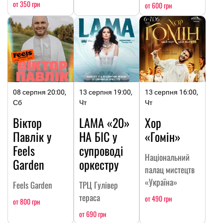
от 350 грн
от 600 грн
08 серпня 20:00,
13 серпня 19:00,
13 серпня 16:00,
Сб
Чт
Чт
Віктор
LAMA «20»
Хор
Павлік у
НА БІС у
«Гомін»
Feels
супроводі
Національний
Garden
оркестру
палац мистецтв
«Україна»
Feels Garden
ТРЦ Гулівер
тераса
от 490 грн
от 800 грн
от 690 грн