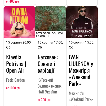
от 400 грн
15 серпня 20:00,
15 серпня 17:00,
15 серпня 15:00,
Сб
Сб
Сб
Klavdia
Бетховен:
IVAN
Petrivna |
Сонати і
LIULENOV у
Open Air
варіації
Межигір'я
«Weekend
Feels Garden
Київський
Park»
Будинок вчених
от 1090 грн
НАН України
Межигір'я
«Weekend Park»
от 300 грн