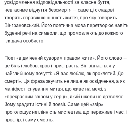
усвідомлення відповідальності за власне буття,
невгасиме відчуття безсмертя — саме ці складові
творять справжню цінність життя, про яку говорить
Вінграновський. Його поетична мова перетворює навіть
буденні речі на символи, що промовляють до кожного
глядача особисто.
Поет «відмічений суворим правом жити». Його слово —
це біль і любов, кров і пристрасть. Він зізнається у
найглибшому почутті: «Я вас люблю, як проклятий. До
смерті». Ця фраза звучить не лише як освідчення, а як
маніфест існування митця, що живе на межі, з
«прекрасним звіром у серці», який ніколи не дозволяє
йому зрадити істині й поезії. Саме цей «звір»
проголошує нетлінність мистецтва, що переживе і час, і
простір, і саму смерть.