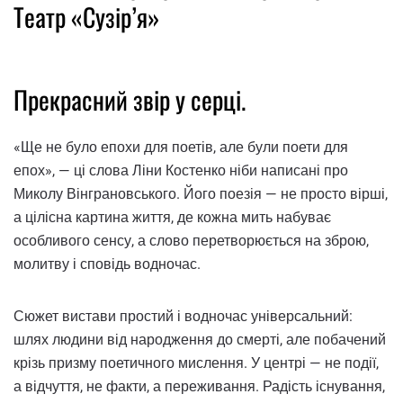
Театр «Сузір’я»
Прекрасний звір у серці.
«Ще не було епохи для поетів, але були поети для
епох», — ці слова Ліни Костенко ніби написані про
Миколу Вінграновського. Його поезія — не просто вірші,
а цілісна картина життя, де кожна мить набуває
особливого сенсу, а слово перетворюється на зброю,
молитву і сповідь водночас.
Сюжет вистави простий і водночас універсальний:
шлях людини від народження до смерті, але побачений
крізь призму поетичного мислення. У центрі — не події,
а відчуття, не факти, а переживання. Радість існування,