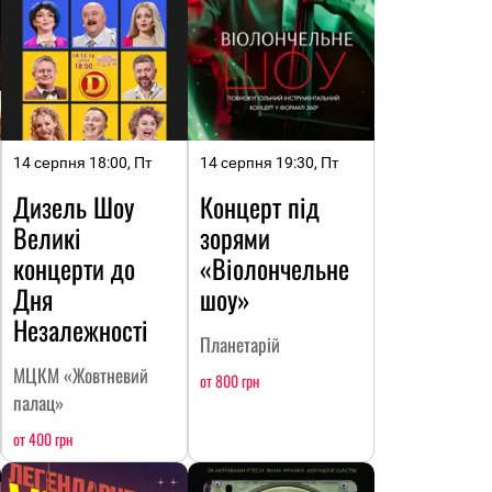
14 серпня 18:00, Пт
14 серпня 19:30, Пт
Дизель Шоу
Концерт під
Великі
зорями
концерти до
«Віолончельне
Дня
шоу»
Незалежності
Планетарій
МЦКМ «Жовтневий
от 800 грн
палац»
от 400 грн