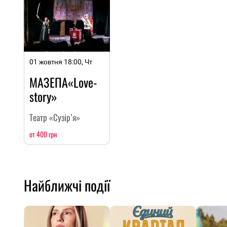
01 жовтня 18:00, Чт
МАЗЕПА«Love-
story»
Театр «Сузір’я»
от 400 грн
Найближчі події