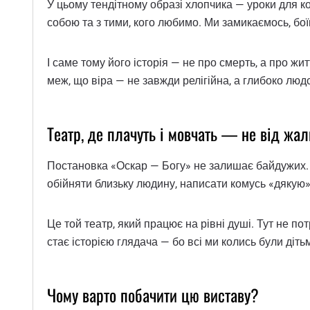
У цьому тендітному образі хлопчика — уроки для ко
собою та з тими, кого любимо. Ми замикаємось, боїм
І саме тому його історія — не про смерть, а про ж
меж, що віра — не завжди релігійна, а глибоко лю
Театр, де плачуть і мовчать — не від жал
Постановка «Оскар — Богу» не залишає байдужих. В
обійняти близьку людину, написати комусь «дякую»
Це той театр, який працює на рівні душі. Тут не пот
стає історією глядача — бо всі ми колись були дітьми
Чому варто побачити цю виставу?