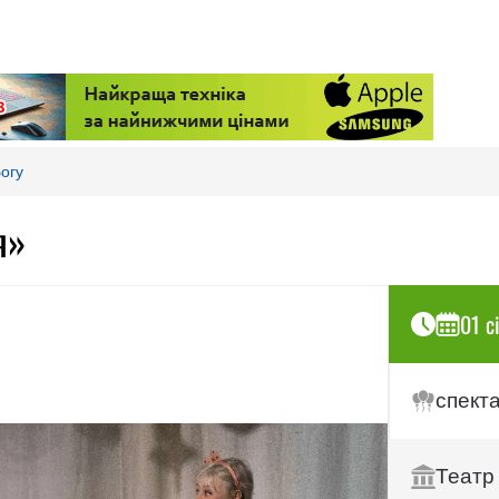
Богу
я»
01 с
спект
Театр 