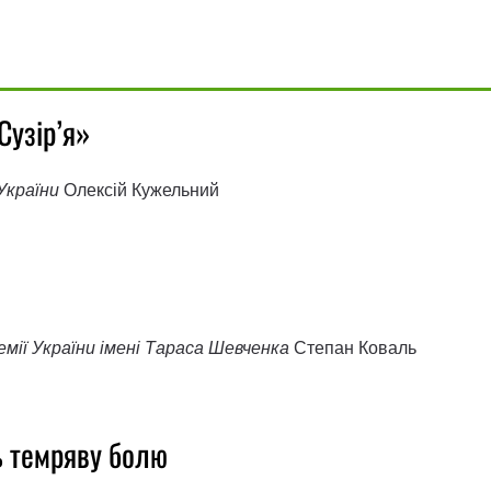
Сузір’я»
України
Олексій Кужельний
мії України імені Тараса Шевченка
Степан Коваль
ь темряву болю