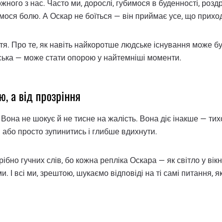
жного з нас. Часто ми, дорослі, губимося в буденності, розд
ося болю. А Оскар не боїться — він приймає усе, що приходит
иття. Про те, як навіть найкоротше людське існування може 
дська — може стати опорою у найтемніші моменти.
ю, а від прозріння
она не шокує й не тисне на жалість. Вона діє інакше — тихо
 або просто зупинитись і глибше вдихнути.
рібно гучних слів, бо кожна репліка Оскара — як світло у вікн
. І всі ми, зрештою, шукаємо відповіді на ті самі питання, як