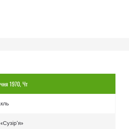
ічня 1970, Чт
акль
«Сузір’я»