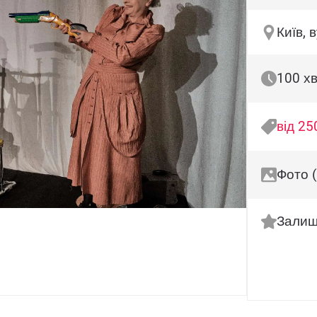
Київ, 
100 х
від 25
Фото (
Залиш