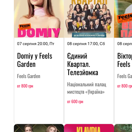
07 серпня 20:00, Пт
08 серпня 17:00, Сб
08 серп
Domiy у Feels
Єдиний
Вікто
Garden
Квартал.
Feels
Телезйомка
Feels Garden
Feels G
Національний палац
от 800 грн
от 800 гр
мистецтв «Україна»
от 600 грн