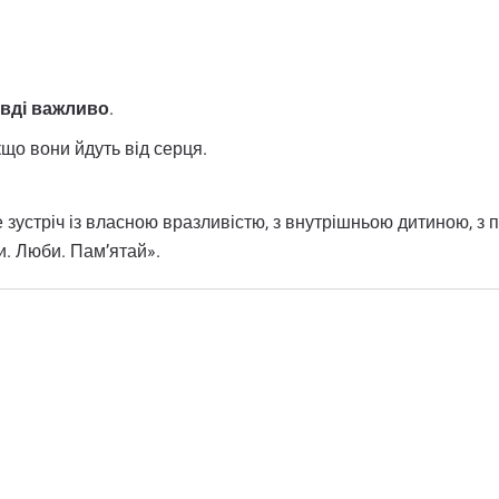
авді важливо
.
якщо вони йдуть від серця.
 зустріч із власною вразливістю, з внутрішньою дитиною, з 
и. Люби. Пам’ятай».