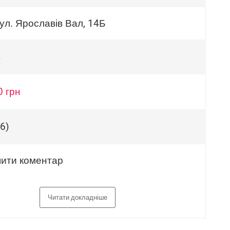
вул. Ярославів Вал, 14Б
в
0 грн
6)
ити коментар
Читати докладніше