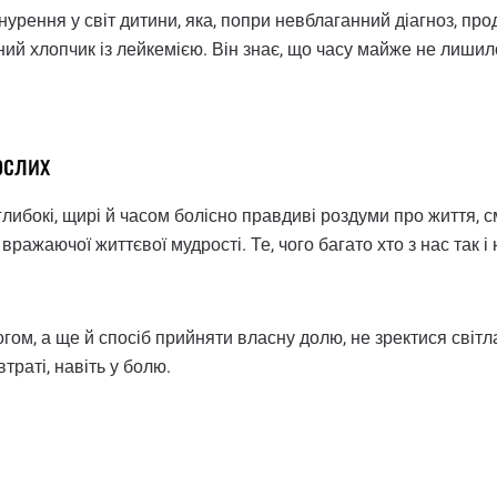
рення у світ дитини, яка, попри невблаганний діагноз, прод
й хлопчик із лейкемією. Він знає, що часу майже не лишилос
ослих
либокі, щирі й часом болісно правдиві роздуми про життя, см
ражаючої життєвої мудрості. Те, чого багато хто з нас так 
ом, а ще й спосіб прийняти власну долю, не зректися світла
траті, навіть у болю.