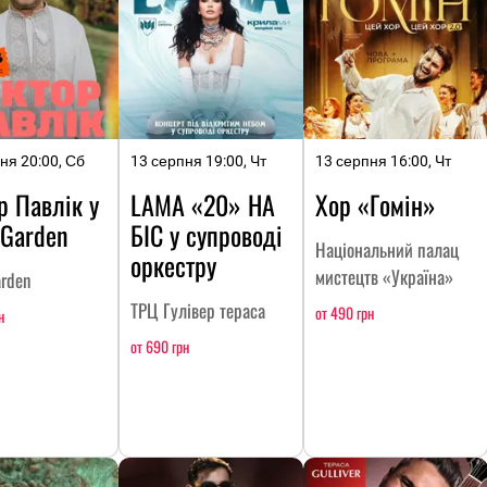
ня 20:00, Сб
13 серпня 19:00, Чт
13 серпня 16:00, Чт
р Павлік у
LAMA «20» НА
Хор «Гомін»
 Garden
БІС у супроводі
Національний палац
оркестру
мистецтв «Україна»
arden
ТРЦ Гулівер тераса
от 490 грн
н
от 690 грн