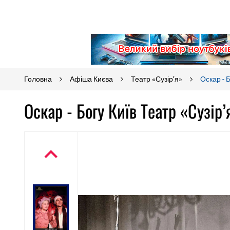
Головна
Афіша Києва
Театр «Сузір’я»
Оскар - 
Оскар - Богу Київ Театр «Сузір’