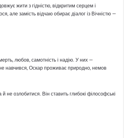
овжує жити з гідністю, відкритим серцем і
я, але замість відчаю обирає діалог із Вічністю —
ерть, любов, самотність і надію. У них —
і не навчився, Оскар проживає природно, немов
 й не озлобитися. Він ставить глибокі філософські