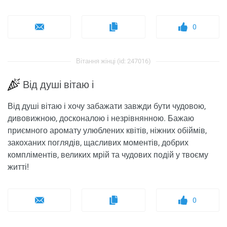
0
Вітання жінці (id: 247016)
Від душі вітаю і
Від душі вітаю і хочу забажати завжди бути чудовою,
дивовижною, досконалою і незрівнянною. Бажаю
приємного аромату улюблених квітів, ніжних обіймів,
закоханих поглядів, щасливих моментів, добрих
компліментів, великих мрій та чудових подій у твоєму
житті!
0