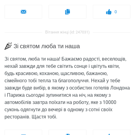
0
Вітання жінці (id: 247031)
Зі святом люба ти наша
Зі святом, люба ти наша! Бажаємо радості, веселощів,
нехай завжди для тебе світить сонце і цвітуть квіти,
будь красивою, коханою, щасливою, бажаною,
сімейного тобі тепла та благополуччя. Нехай у тебе
завжди буде вибір, в якому з особистих готелів Лондона
і Парижа сьогодні зупинитися на ніч, на якому з
автомобілів завтра поїхати на роботу, яке з 10000
суконь одягнути до вечері в одному з сотні своїх
ресторанів. Щастя тобі.