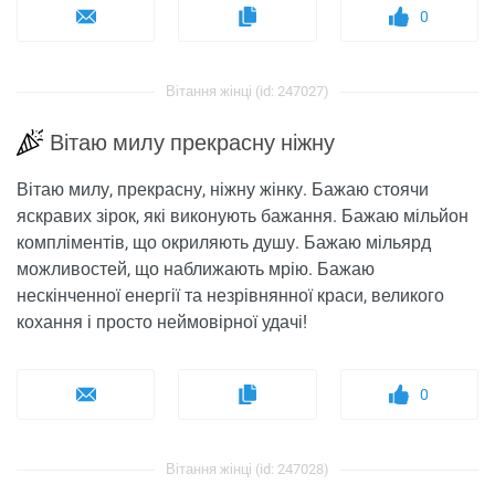
0
Вітання жінці (id: 247027)
Вітаю милу прекрасну ніжну
Вітаю милу, прекрасну, ніжну жінку. Бажаю стоячи
яскравих зірок, які виконують бажання. Бажаю мільйон
компліментів, що окриляють душу. Бажаю мільярд
можливостей, що наближають мрію. Бажаю
нескінченної енергії та незрівнянної краси, великого
кохання і просто неймовірної удачі!
0
Вітання жінці (id: 247028)