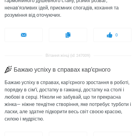
гармонійного душевного стану, різних розваг,
ненав'язливих ідей, приємних спогадів, кохання та
розуміння від оточуючих.
0
Вітання жінці (id: 247009)
Бажаю успіху в справах кар'єрного
Бажаю успіху в справах, кар'єрного зростання в роботі,
порядку в сім'ї, достатку в гаманці, достатку на столі і
любові в серці. Ніколи не забувай, що ти прекрасна
жінка— ніжне тендітне створіння, яке потребує турботи і
ласки, але здатне підкорити весь світ своєю красою,
силою і мудрістю.