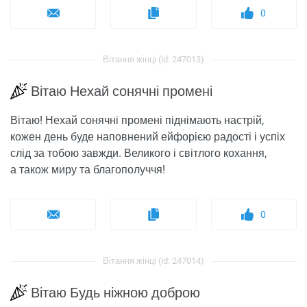
0
Вітання жінці (id: 247013)
Вітаю Нехай сонячні промені
Вітаю! Нехай сонячні промені піднімають настрій,
кожен день буде наповнений ейфорією радості і успіх
слід за тобою завжди. Великого і світлого кохання,
а також миру та благополуччя!
0
Вітання жінці (id: 247014)
Вітаю Будь ніжною доброю