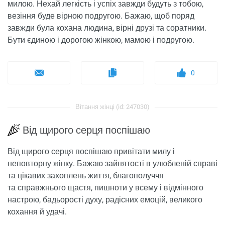
милою. Нехай легкість і успіх завжди будуть з тобою,
везіння буде вірною подругою. Бажаю, щоб поряд
завжди була кохана людина, вірні друзі та соратники.
Бути єдиною і дорогою жінкою, мамою і подругою.
0
Вітання жінці (id: 247030)
Від щирого серця поспішаю
Від щирого серця поспішаю привітати милу і
неповторну жінку. Бажаю зайнятості в улюбленій справі
та цікавих захоплень життя, благополуччя
та справжнього щастя, пишноти у всему і відмінного
настрою, бадьорості духу, радісних емоцій, великого
кохання й удачі.