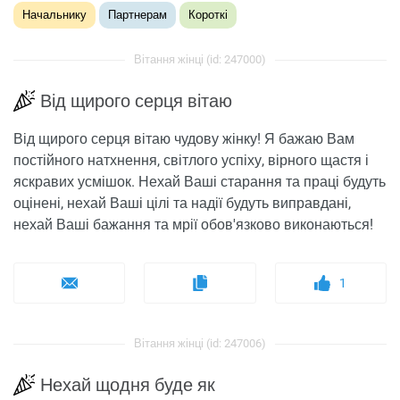
Начальнику
Партнерам
Короткі
Вітання жінці (id: 247000)
Від щирого серця вітаю
Від щирого серця вітаю чудову жінку! Я бажаю Вам
постійного натхнення, світлого успіху, вірного щастя і
яскравих усмішок. Нехай Ваші старання та праці будуть
оцінені, нехай Ваші цілі та надії будуть виправдані,
нехай Ваші бажання та мрії обов'язково виконаються!
1
Вітання жінці (id: 247006)
Нехай щодня буде як