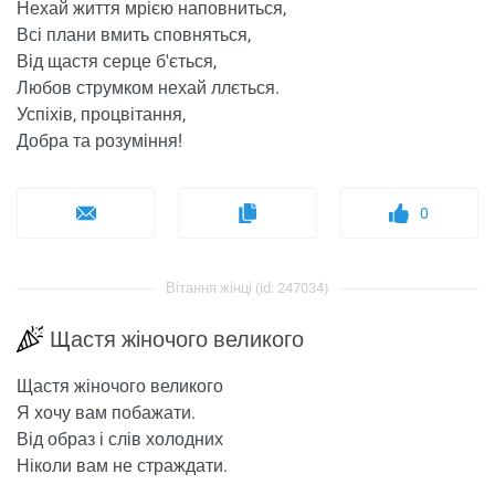
Нехай життя мрією наповниться,
Всі плани вмить сповняться,
Від щастя серце б'ється,
Любов струмком нехай ллється.
Успіхів, процвітання,
Добра та розуміння!
0
Вітання жінці (id: 247034)
Щастя жіночого великого
Щастя жіночого великого
Я хочу вам побажати.
Від образ і слів холодних
Ніколи вам не страждати.