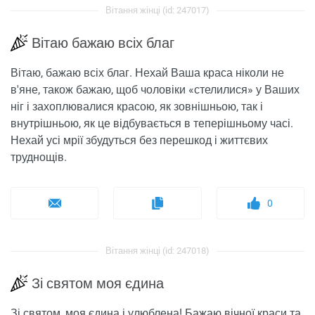
Вітання жінці (id: 247017)
Вітаю бажаю всіх благ
Вітаю, бажаю всіх благ. Нехай Ваша краса ніколи не
в'яне, також бажаю, щоб чоловіки «стелилися» у Ваших
ніг і захоплювалися красою, як зовнішньою, так і
внутрішньою, як це відбувається в теперішньому часі.
Нехай усі мрії збудуться без перешкод і життєвих
труднощів.
0
Вітання жінці (id: 247018)
Зі святом моя єдина
Зі святом, моя єдина і улюблена! Бажаю вічної краси та