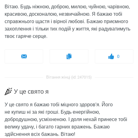
Вітаю. Будь ніжною, доброю, милою, чуйною, чарівною,
красивою, досконалою, незвичайною. Я бажаю тобі
справжнього щастя і вірної любові. Бажаю приємного
захоплення і тільки тих подій у життя, які радуватимуть
твоє гаряче серце.
0
Вітання жінці (id: 247015)
У це свято я
У це свято я бажаю тобі міцного здоров'я. Його
не купиш ні за які гроші. Будь енергійною,
добродушною, усміхненою. І доля нехай принесе тобі
велику удачу, і багато гарних вражень. Бажаю
здійснення всіх бажань. Вітаю!