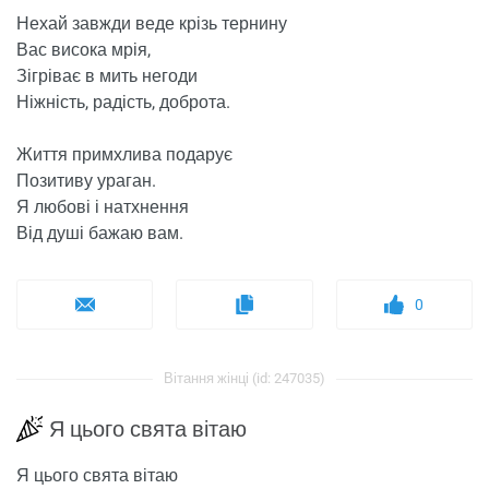
Нехай завжди веде крізь тернину
Вас висока мрія,
Зігріває в мить негоди
Ніжність, радість, доброта.
Життя примхлива подарує
Позитиву ураган.
Я любові і натхнення
Від душі бажаю вам.
0
Вітання жінці (id: 247035)
Я цього свята вітаю
Я цього свята вітаю