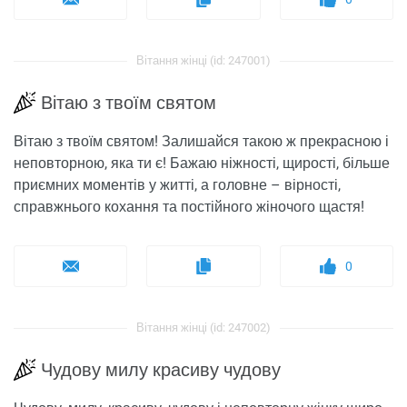
Вітання жінці (id: 247001)
Вітаю з твоїм святом
Вітаю з твоїм святом! Залишайся такою ж прекрасною і
неповторною, яка ти є! Бажаю ніжності, щирості, більше
приємних моментів у житті, а головне – вірності,
справжнього кохання та постійного жіночого щастя!
0
Вітання жінці (id: 247002)
Чудову милу красиву чудову