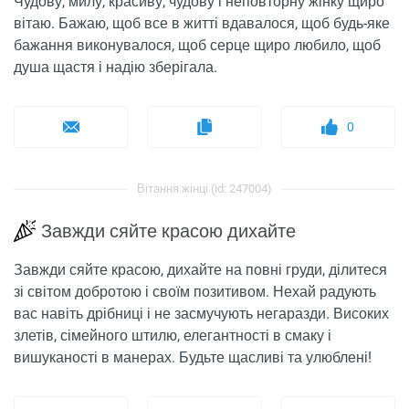
Чудову, милу, красиву, чудову і неповторну жінку щиро
вітаю. Бажаю, щоб все в житті вдавалося, щоб будь-яке
бажання виконувалося, щоб серце щиро любило, щоб
душа щастя і надію зберігала.
0
Вітання жінці (id: 247004)
Завжди сяйте красою дихайте
Завжди сяйте красою, дихайте на повні груди, ділитеся
зі світом добротою і своїм позитивом. Нехай радують
вас навіть дрібниці і не засмучують негаразди. Високих
злетів, сімейного штилю, елегантності в смаку і
вишуканості в манерах. Будьте щасливі та улюблені!