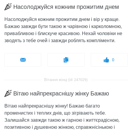
Насолоджуйся кожним прожитим днем
Насолоджуйся кожним прожитим днем ​​і вір у краще.
Бажаю завжди бути такою ж чарівною і карколомною,
привабливою і блискуче красивою. Нехай чоловіки не
зводять з тебе очей і завжди роблять компліменти.
0
Вітання жінці (id: 247029)
Вітаю найпрекраснішу жінку Бажаю
Вітаю найпрекраснішу жінку! Бажаю багато
променистих і теплих днів, що зігрівають тебе.
Залишайся завжди такою ж гарною і життєрадісною,
позитивною і душевною жінкою, справжнісінькою і