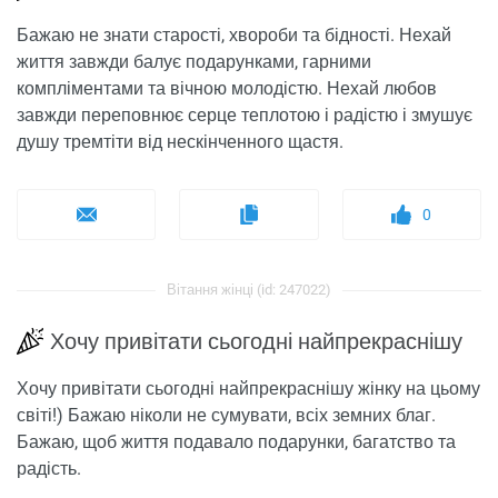
Бажаю не знати старості, хвороби та бідності. Нехай
життя завжди балує подарунками, гарними
компліментами та вічною молодістю. Нехай любов
завжди переповнює серце теплотою і радістю і змушує
душу тремтіти від нескінченного щастя.
0
Вітання жінці (id: 247022)
Хочу привітати сьогодні найпрекраснішу
Хочу привітати сьогодні найпрекраснішу жінку на цьому
світі!) Бажаю ніколи не сумувати, всіх земних благ.
Бажаю, щоб життя подавало подарунки, багатство та
радість.