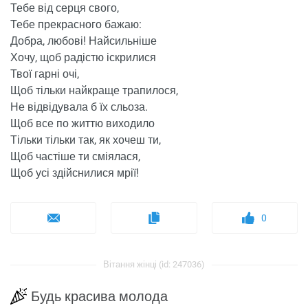
Тебе від серця свого,
Тебе прекрасного бажаю:
Добра, любові! Найсильніше
Хочу, щоб радістю іскрилися
Твої гарні очі,
Щоб тільки найкраще трапилося,
Не відвідувала б їх сльоза.
Щоб все по життю виходило
Тільки тільки так, як хочеш ти,
Щоб частіше ти сміялася,
Щоб усі здійснилися мрії!
0
Вітання жінці (id: 247036)
Будь красива молода