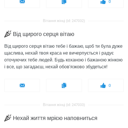
0
Вітання жінці (id: 247032)
Від щирого серця вітаю
Від щирого серця вітаю тебе і бажаю, щоб ти була дуже
щаслива, нехай твоя краса не вичерпується і радує
оточуючих тебе людей. Будь коханою і бажаною жінкою
і все, що загадаєш, нехай обов'язково збудеться!
0
Вітання жінці (id: 247033)
Нехай життя мрією наповниться