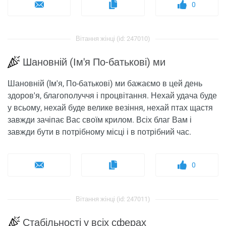
0
Вітання жінці (id: 247010)
Шановній (Ім'я По-батькові) ми
Шановній (Ім'я, По-батькові) ми бажаємо в цей день
здоров'я, благополуччя і процвітання. Нехай удача буде
у всьому, нехай буде велике везіння, нехай птах щастя
завжди зачіпає Вас своїм крилом. Всіх благ Вам і
завжди бути в потрібному місці і в потрібний час.
0
Вітання жінці (id: 247011)
Стабільності у всіх сферах