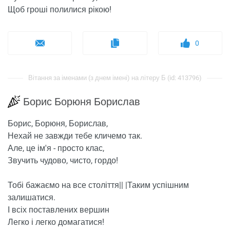
Щоб гроші полилися рікою!
0
Вітання за іменами (з днем ​​імені) на літеру Б (id: 413796)
Борис Борюня Борислав
Борис, Борюня, Борислав,
Нехай не завжди тебе кличемо так.
Але, це ім'я - просто клас,
Звучить чудово, чисто, гордо!
Тобі бажаємо на все століття|| |Таким успішним
залишатися.
І всіх поставлених вершин
Легко і легко домагатися!