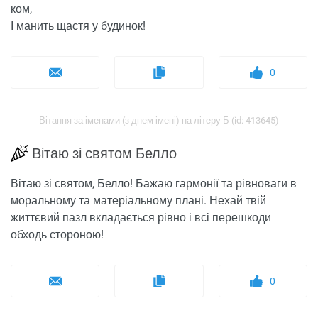
ком,
І манить щастя у будинок!
0
Вітання за іменами (з днем ​​імені) на літеру Б (id: 413645)
Вітаю зі святом Белло
Вітаю зі святом, Белло! Бажаю гармонії та рівноваги в
моральному та матеріальному плані. Нехай твій
життєвий пазл вкладається рівно і всі перешкоди
обходь стороною!
0