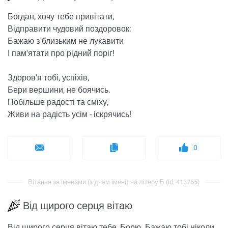
Богдан, хочу тебе привітати,
Відправити чудовий поздоровок:
Бажаю з близьким не лукавити
І пам'ятати про рідний поріг!
Здоров'я тобі, успіхів,
Бери вершини, не боячись.
Побільше радості та сміху,
Живи на радість усім - іскрячись!
0
Вітання за іменами (з днем ​​імені) на літеру Б (id: 413755)
Від щирого серця вітаю
Від щирого серця вітаю тебе, Борю. Бажаю тобі ніколи