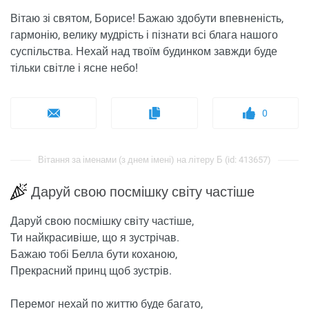
Вітаю зі святом, Борисе! Бажаю здобути впевненість,
гармонію, велику мудрість і пізнати всі блага нашого
суспільства. Нехай над твоїм будинком завжди буде
тільки світле і ясне небо!
0
Вітання за іменами (з днем ​​імені) на літеру Б (id: 413657)
Даруй свою посмішку світу частіше
Даруй свою посмішку світу частіше,
Ти найкрасивіше, що я зустрічав.
Бажаю тобі Белла бути коханою,
Прекрасний принц щоб зустрів.
Перемог нехай по життю буде багато,