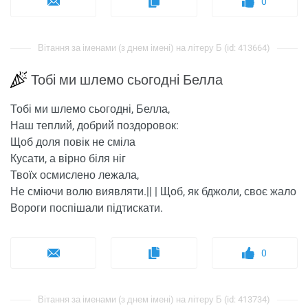
0
Вітання за іменами (з днем ​​імені) на літеру Б (id: 413664)
Тобі ми шлемо сьогодні Белла
Тобі ми шлемо сьогодні, Белла,
Наш теплий, добрий поздоровок:
Щоб доля повік не сміла
Кусати, а вірно біля ніг
Твоїх осмислено лежала,
Не сміючи волю виявляти.|| | Щоб, як бджоли, своє жало
Вороги поспішали підтискати.
0
Вітання за іменами (з днем ​​імені) на літеру Б (id: 413734)