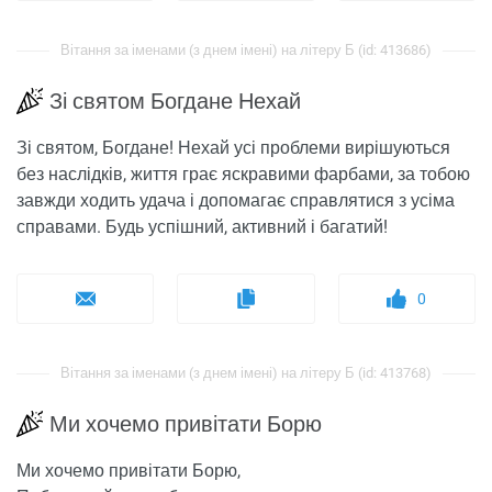
Вітання за іменами (з днем ​​імені) на літеру Б (id: 413686)
Зі святом Богдане Нехай
Зі святом, Богдане! Нехай усі проблеми вирішуються
без наслідків, життя грає яскравими фарбами, за тобою
завжди ходить удача і допомагає справлятися з усіма
справами. Будь успішний, активний і багатий!
0
Вітання за іменами (з днем ​​імені) на літеру Б (id: 413768)
Ми хочемо привітати Борю
Ми хочемо привітати Борю,