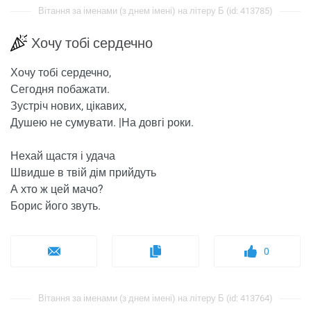
Вітання за іменами (з днем ​​імені) на літеру Б (id: 413785)
Хочу тобі сердечно
Хочу тобі сердечно,
Сегодня побажати.
Зустріч нових, цікавих,
Душею не сумувати. |На довгі роки.
Нехай щастя і удача
Швидше в твій дім прийдуть
А хто ж цей мачо?
Борис його звуть.
0
Вітання за іменами (з днем ​​імені) на літеру Б (id: 413764)