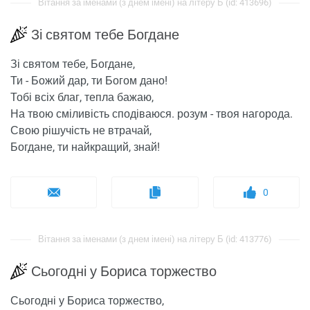
Вітання за іменами (з днем ​​імені) на літеру Б (id: 413696)
Зі святом тебе Богдане
Зі святом тебе, Богдане,
Ти - Божий дар, ти Богом дано!
Тобі всіх благ, тепла бажаю,
На твою сміливість сподіваюся. розум - твоя нагорода.
Свою рішучість не втрачай,
Богдане, ти найкращий, знай!
0
Вітання за іменами (з днем ​​імені) на літеру Б (id: 413776)
Сьогодні у Бориса торжество
Сьогодні у Бориса торжество,