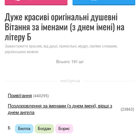
Дуже красиві оригінальні душевні
Вітання за іменами (з днем ​​імені) на
літеру Б
Завантажити красиві, від душі, прикольні, мудрі, своїми словами,
українською мовою
Всього:
191
шт
rest.kyiv.ua
Привітання
(440295)
Поздоровлення за іменами (з днем ​​імені), вірші з
(23863)
днем ​​ангела
Б
Белла
Богдан
Борис