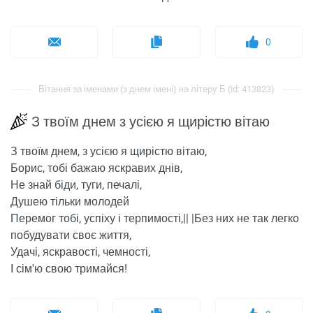
0
Вітання за іменами (з днем ​​імені) на літеру Б (id: 413823)
З твоїм днем з усією я щирістю вітаю
З твоїм днем, з усією я щирістю вітаю,
Борис, тобі бажаю яскравих днів,
Не знай біди, туги, печалі,
Душею тільки молодей
Перемог тобі, успіху і терпимості,|| |Без них не так легко
побудувати своє життя,
Удачі, яскравості, чемності,
І сім'ю свою тримайся!