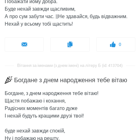
Побажати йому добра.
Буде нехай завжди щасливим,
А про сум забути час. ||Не здавайся, будь відважним.
Нехай у всьому тобі щастить!
0
Вітання за іменами (з днем ​​імені) на літеру Б (id: 413704)
Богдане з днем ​​народження тебе вітаю
Богдане, з днем ​​народження тебе вітаю!
Щастя побажаю і кохання,
Радісних моментів багато дуже
І нехай будуть кращими друзі твої!
буде нехай завжди спокій,
Ну і побажаю на решту,