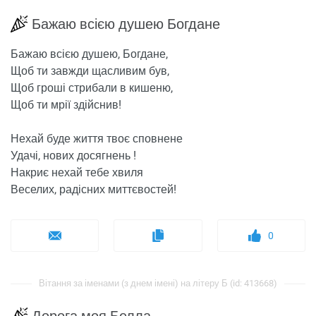
Бажаю всією душею Богдане
Бажаю всією душею, Богдане,
Щоб ти завжди щасливим був,
Щоб гроші стрибали в кишеню,
Щоб ти мрії здійснив!
Нехай буде життя твоє сповнене
Удачі, нових досягнень !
Накриє нехай тебе хвиля
Веселих, радісних миттєвостей!
0
Вітання за іменами (з днем ​​імені) на літеру Б (id: 413668)