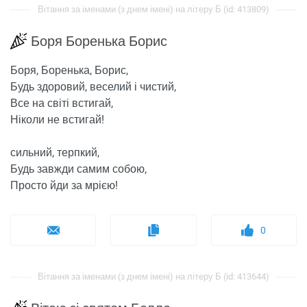
Вітання за іменами (з днем ​​імені) на літеру Б (id: 413809)
Боря Боренька Борис
Боря, Боренька, Борис,
Будь здоровий, веселий і чистий,
Все на світі встигай,
Ніколи не встигай!
сильний, терпкий,
Будь завжди самим собою,
Просто йди за мрією!
0
Вітання за іменами (з днем ​​імені) на літеру Б (id: 413644)