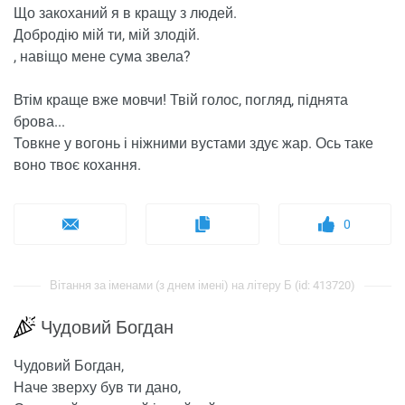
Що закоханий я в кращу з людей.
Добродію мій ти, мій злодій.
, навіщо мене сума звела?
Втім краще вже мовчи! Твій голос, погляд, піднята
брова...
Товкне у вогонь і ніжними вустами здує жар. Ось таке
воно твоє кохання.
0
Вітання за іменами (з днем ​​імені) на літеру Б (id: 413720)
Чудовий Богдан
Чудовий Богдан,
Наче зверху був ти дано,