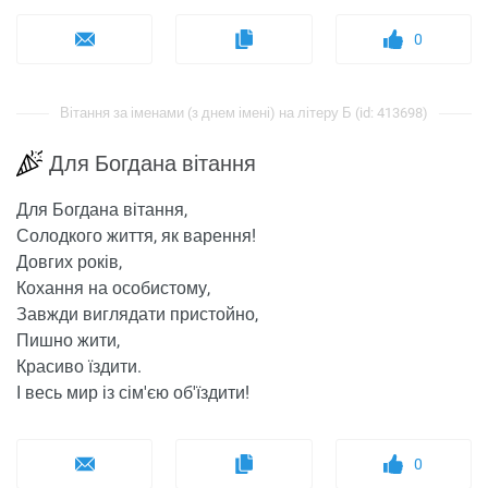
0
Вітання за іменами (з днем ​​імені) на літеру Б (id: 413698)
Для Богдана вітання
Для Богдана вітання,
Солодкого життя, як варення!
Довгих років,
Кохання на особистому,
Завжди виглядати пристойно,
Пишно жити,
Красиво їздити.
І весь мир із сім'єю об'їздити!
0