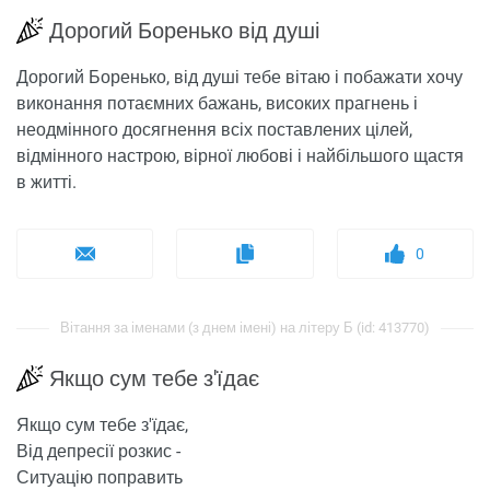
Дорогий Боренько від душі
Дорогий Боренько, від душі тебе вітаю і побажати хочу
виконання потаємних бажань, високих прагнень і
неодмінного досягнення всіх поставлених цілей,
відмінного настрою, вірної любові і найбільшого щастя
в житті.
0
Вітання за іменами (з днем ​​імені) на літеру Б (id: 413770)
Якщо сум тебе з'їдає
Якщо сум тебе з'їдає,
Від депресії розкис -
Ситуацію поправить