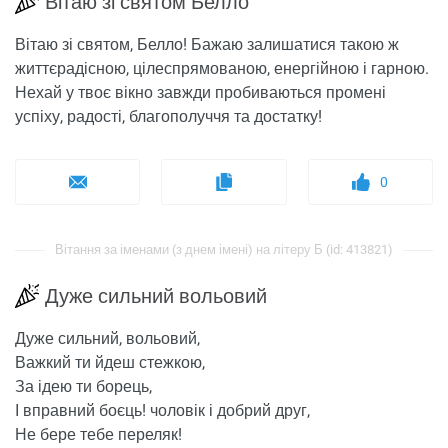
Вітаю зі святом Белло
Вітаю зі святом, Белло! Бажаю залишатися такою ж
життєрадісною, цілеспрямованою, енергійною і гарною.
Нехай у твоє вікно завжди пробиваються промені
успіху, радості, благополуччя та достатку!
0
Вітання за іменами (з днем ​​імені) на літеру Б (id: 413821)
Дуже сильний вольовий
Дуже сильний, вольовий,
Важкий ти йдеш стежкою,
За ідею ти борець,
І вправний боєць! чоловік і добрий друг,
Не бере тебе переляк!