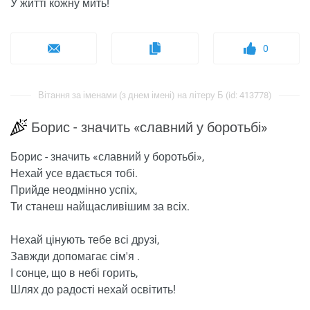
У житті кожну мить!
0
Вітання за іменами (з днем ​​імені) на літеру Б (id: 413778)
Борис - значить «славний у боротьбі»
Борис - значить «славний у боротьбі»,
Нехай усе вдається тобі.
Прийде неодмінно успіх,
Ти станеш найщасливішим за всіх.
Нехай цінують тебе всі друзі,
Завжди допомагає сім'я .
І сонце, що в небі горить,
Шлях до радості нехай освітить!