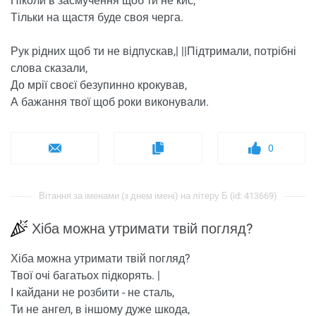
Ніколи в засмучення щоб ти не кис,
Тільки на щастя буде своя черга.
Рук рідних щоб ти не відпускав,| ||Підтримали, потрібні
слова сказали,
До мрії своєї безупинно крокував,
А бажання твої щоб роки виконували.
0
Вітання за іменами (з днем ​​імені) на літеру Б (id: 413669)
Хіба можна утримати твій погляд?
Хіба можна утримати твій погляд?
Твої очі багатьох підкорять. |
І кайдани не розбити - не сталь,
Ти не ангел, в іншому дуже шкода,