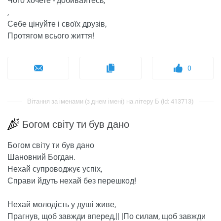
Чого хочете - добивайтесь,
,
Себе цінуйте і своїх друзів,
Протягом всього життя!
0
Вітання за іменами (з днем ​​імені) на літеру Б (id: 413713)
Богом світу ти був дано
Богом світу ти був дано
Шановний Богдан.
Нехай супроводжує успіх,
Справи йдуть нехай без перешкод!
Нехай молодість у душі живе,
Прагнув, щоб завжди вперед,|| |По силам, щоб завжди