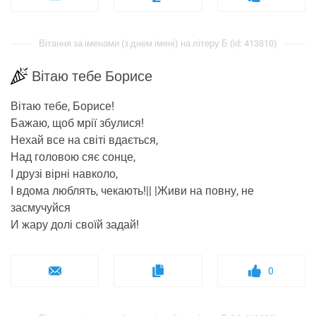
Вітання за іменами (з днем ​​імені) на літеру Б (id: 413810)
Вітаю тебе Борисе
Вітаю тебе, Борисе!
Бажаю, щоб мрії збулися!
Нехай все на світі вдається,
Над головою сяє сонце,
І друзі вірні навколо,
І вдома люблять, чекають!|| |Живи на повну, не
засмучуйся
И жару долі своїй задай!
0