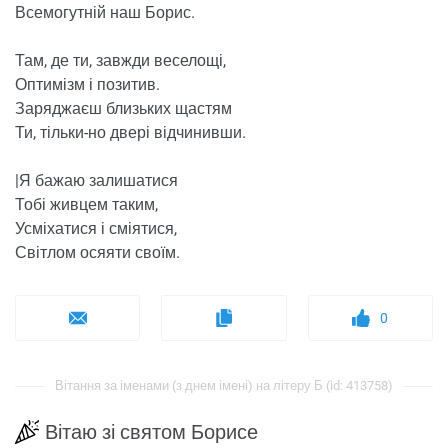
Всемогутній наш Борис.
Там, де ти, завжди веселощі,
Оптимізм і позитив.
Заряджаєш близьких щастям
Ти, тільки-но двері відчинивши.
|Я бажаю залишатися
Тобі живцем таким,
Усміхатися і сміятися,
Світлом осяяти своїм.
0
Вітання за іменами (з днем ​​імені) на літеру Б (id: 413758)
Вітаю зі святом Борисе