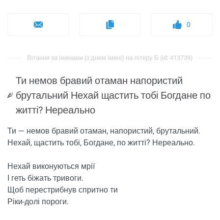
0
Вітання за іменами (з днем ​​імені) на літеру Б (id: 413739)
Ти немов бравий отаман напористий
брутальний Нехай щастить тобі Богдане по
житті? Нереально
Ти — немов бравий отаман, напористий, брутальний.
Нехай, щастить тобі, Богдане, по житті? Нереально.
Нехай виконуються мрії
І геть біжать тривоги.
Щоб перестрибнув спритно ти
Ріки-долі пороги.