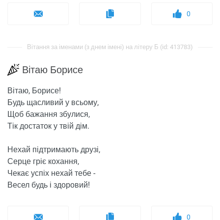
0
Вітання за іменами (з днем ​​імені) на літеру Б (id: 413783)
Вітаю Борисе
Вітаю, Борисе!
Будь щасливий у всьому,
Щоб бажання збулися,
Тік достаток у твій дім.
Нехай підтримають друзі,
Серце гріє кохання,
Чекає успіх нехай тебе -
Весел будь і здоровий!
0