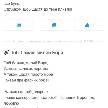
все було,
Струмком, щоб щастя до тебе пливло!
0
Вітання за іменами (з днем ​​імені) на літеру Б (id: 413782)
Тобі бажаю милий Боря
Тобі бажаю, милий Боря,
Успіхів, всіляких перемог,
А також щастя просто море
І океан прекрасних років!
|Бажаю сил тобі, здоров'я
І лише кольорового настрою!| ||Наповни, Боренько,
любов'ю