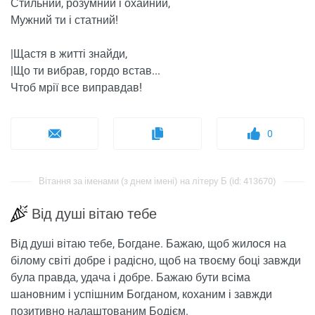
Стильний, розумний і охайний,
Мужний ти і статний!
|Щастя в житті знайди,
|Що ти вибрав, гордо встав...
Чтоб мрії все виправдав!
0
Вітання за іменами (з днем ​​імені) на літеру Б (id: 413670)
Від душі вітаю тебе
Від душі вітаю тебе, Богдане. Бажаю, щоб жилося на
білому світі добре і радісно, ​​щоб на твоєму боці завжди
була правда, удача і добре. Бажаю бути всіма
шановним і успішним Богданом, коханим і завжди
позитивно налаштованим Бодієм.