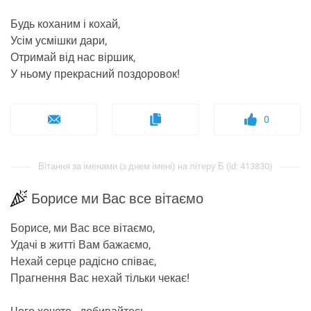
Будь коханим і кохай,
Усім усмішки дари,
Отримай від нас віршик,
У ньому прекрасний поздоровок!
0
Вітання за іменами (з днем ​​імені) на літеру Б (id: 413830)
Борисе ми Вас все вітаємо
Борисе, ми Вас все вітаємо,
Удачі в житті Вам бажаємо,
Нехай серце радісно співає,
Прагнення Вас нехай тільки чекає!