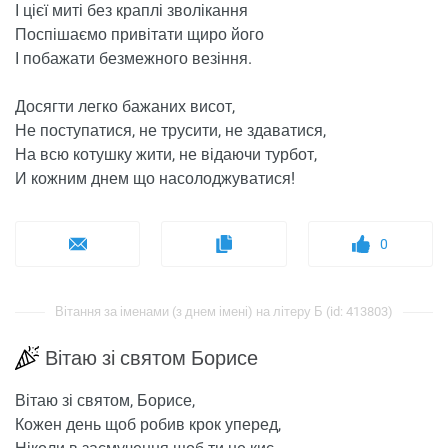
І цієї миті без краплі зволікання
Поспішаємо привітати щиро його
І побажати безмежного везіння.
Досягти легко бажаних висот,
Не поступатися, не трусити, не здаватися,
На всю котушку жити, не відаючи турбот,
И кожним днем ​​що насолоджуватися!
0
Вітання за іменами (з днем ​​імені) на літеру Б (id: 413803)
Вітаю зі святом Борисе
Вітаю зі святом, Борисе,
Кожен день щоб робив крок уперед,