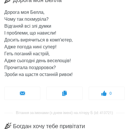
Дорога моя Белла
Дорога моя Белла,
Чому так похмуріла?
Відганяй всі злі думки
І проблеми, що нависли!
Досить вирячиться в комп'ютер,
Адже погода нині супер!
Геть поганий настрій,
Адже сьогодні день веселощів!
Прочитала поздоровок?
Зроби на щастя останній ривок!
0
Вітання за іменами (з днем ​​імені) на літеру Б (id: 413721)
Богдан хочу тебе привітати