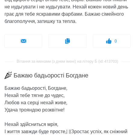
не нудьгувати і не нудьгувати. Нехай кожен новий день
грає для тебе яскравими фарбами. Бажаю сімейного
благополуччя, затишку та тепла.
0
Вітання за іменами (з днем ​​імені) на літеру Б (id: 413703)
Бажаю бадьорості Богдане
Бажаю бадьорості, Богдане,
Нехай тебе тягне до чудес,
Любов на серці нехай живе,
Удача трояндою розквітне!
Нехай здійсниться мрія,
І життя завжди буде просте,| ||Зростає успіх, як сніжний