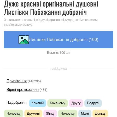
Дуже красиві оригінальні душевні
Листівки Побажання добраніч
Завантажити красиві, від душі, прикольні, мудрі, своїми словами,
українською мовою
Листівки Побажання добраніч (100)
Всього:
100
шт
rest.kyiv.ua
Привітання
(440295)
Вірші про кохання
(454)
На добраніч
Коханій
Коханому
Другу
Подрузі
Чоловіку
Дружині
Жінці
Чоловіку
Мамі
Доньці