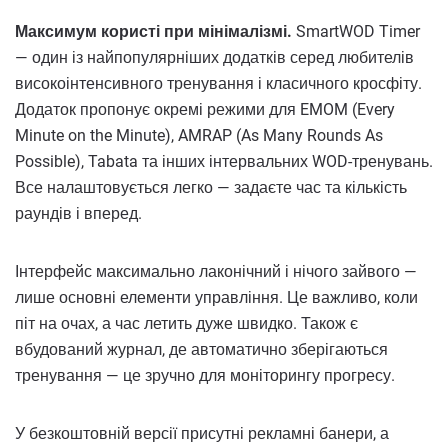
Максимум користі при мінімалізмі.
SmartWOD Timer
— один із найпопулярніших додатків серед любителів
високоінтенсивного тренування і класичного кросфіту.
Додаток пропонує окремі режими для EMOM (Every
Minute on the Minute), AMRAP (As Many Rounds As
Possible), Tabata та інших інтервальних WOD-тренувань.
Все налаштовується легко — задаєте час та кількість
раундів і вперед.
Інтерфейс максимально лаконічний і нічого зайвого —
лише основні елементи управління. Це важливо, коли
піт на очах, а час летить дуже швидко. Також є
вбудований журнал, де автоматично зберігаються
тренування — це зручно для моніторингу прогресу.
У безкоштовній версії присутні рекламні банери, а