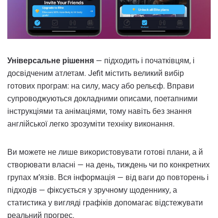
Універсальне рішення
— підходить і початківцям, і
досвідченим атлетам. Jefit містить великий вибір
готових програм: на силу, масу або рельєф. Вправи
супроводжуються докладними описами, поетапними
інструкціями та анімаціями, тому навіть без знання
англійської легко зрозуміти техніку виконання.
Ви можете не лише використовувати готові плани, а й
створювати власні — на день, тиждень чи по конкретних
групах м’язів. Вся інформація — від ваги до повторень і
підходів — фіксується у зручному щоденнику, а
статистика у вигляді графіків допомагає відстежувати
реальний прогрес.