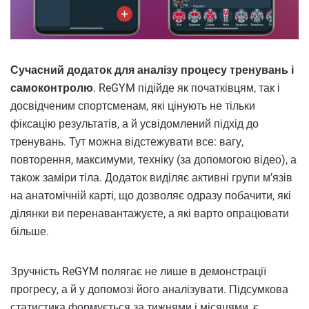
Сучасний додаток для аналізу процесу тренувань і
самоконтролю
. ReGYM підійде як початківцям, так і
досвідченим спортсменам, які цінують не тільки
фіксацію результатів, а й усвідомлений підхід до
тренувань. Тут можна відстежувати все: вагу,
повторення, максимуми, техніку (за допомогою відео), а
також заміри тіла. Додаток виділяє активні групи м’язів
на анатомічній карті, що дозволяє одразу побачити, які
ділянки ви перенавантажуєте, а які варто опрацювати
більше.
Зручність ReGYM полягає не лише в демонстрації
прогресу, а й у допомозі його аналізувати. Підсумкова
статистика формується за тижнями і місяцями, є