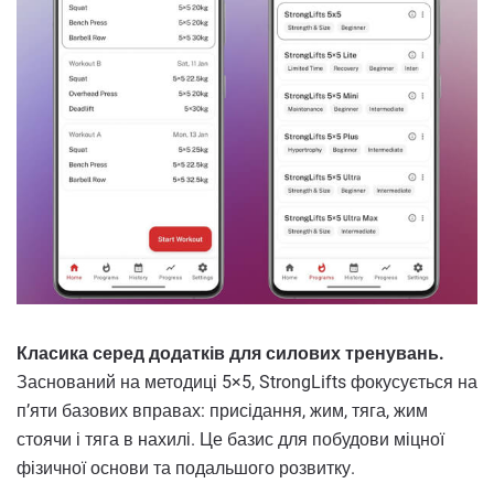
Класика серед додатків для силових тренувань.
Заснований на методиці 5×5, StrongLifts фокусується на
п’яти базових вправах: присідання, жим, тяга, жим
стоячи і тяга в нахилі. Це базис для побудови міцної
фізичної основи та подальшого розвитку.