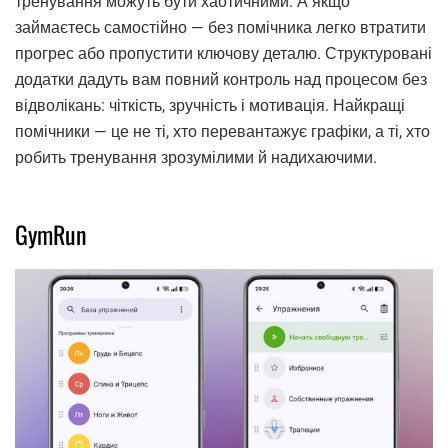
тренування можуть бути хаотичними. А якщо
займаєтесь самостійно — без помічника легко втратити
прогрес або пропустити ключову деталю. Структуровані
додатки дадуть вам повний контроль над процесом без
відволікань: чіткість, зручність і мотивація. Найкращі
помічники — це не ті, хто перевантажує графіки, а ті, хто
робить тренування зрозумілими й надихаючими.
GymRun