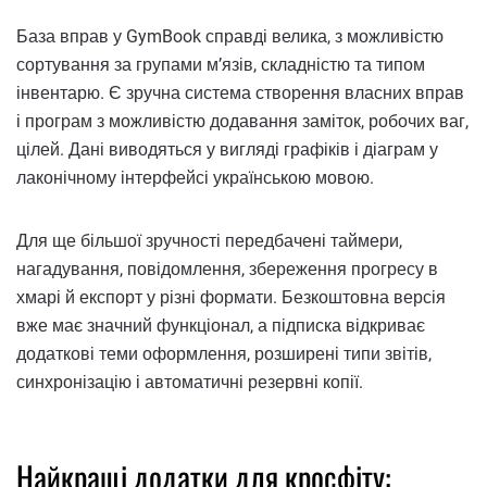
База вправ у GymBook справді велика, з можливістю
сортування за групами м’язів, складністю та типом
інвентарю. Є зручна система створення власних вправ
і програм з можливістю додавання заміток, робочих ваг,
цілей. Дані виводяться у вигляді графіків і діаграм у
лаконічному інтерфейсі українською мовою.
Для ще більшої зручності передбачені таймери,
нагадування, повідомлення, збереження прогресу в
хмарі й експорт у різні формати. Безкоштовна версія
вже має значний функціонал, а підписка відкриває
додаткові теми оформлення, розширені типи звітів,
синхронізацію і автоматичні резервні копії.
Найкращі додатки для кросфіту: