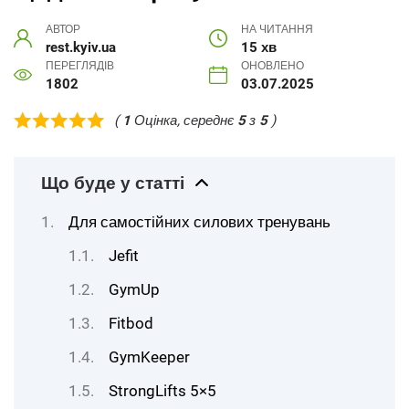
АВТОР
НА ЧИТАННЯ
rest.kyiv.ua
15 хв
ПЕРЕГЛЯДІВ
ОНОВЛЕНО
1802
03.07.2025
(
1
Оцінка, середнє
5
з
5
)
Що буде у статті
Для самостійних силових тренувань
Jefit
GymUp
Fitbod
GymKeeper
StrongLifts 5×5