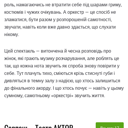
роль, намагаючись не втратити себе під шарами гриму,
костюмів і чужих очікувань. А оркестр — це спосіб не
зламатися, бути разом у розпорошеній самотності,
звучати, навіть коли вже давно здається, що слухати
нікому.
Цей спектакль — витончена й чесна розповідь про
жінок, які грають музику розчарування, але роблять це
так, що кожна нота звучить як спроба знову повірити у
себе. Тут плачуть тихо, сміються крізь стиснуті губи і
дивляться в темну залу з надією, що хтось залишиться
до фінального акорду. І що хтось почує — навіть у цьому
сумному, самотньому «оркестрі» звучить життя.
Серпень - Театр АКТОР
Всього: 17