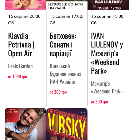
15 серпня 20:00,
15 серпня 17:00,
15 серпня 15:00,
Сб
Сб
Сб
Klavdia
Бетховен:
IVAN
Petrivna |
Сонати і
LIULENOV у
Open Air
варіації
Межигір'я
«Weekend
Feels Garden
Київський
Park»
Будинок вчених
от 1090 грн
НАН України
Межигір'я
«Weekend Park»
от 300 грн
от 300 грн