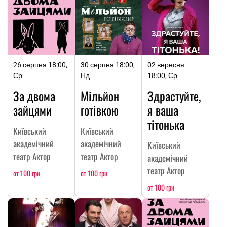
26 серпня 18:00,
30 серпня 18:00,
02 вересня
Ср
Нд
18:00, Ср
За двома
Мільйон
Здрастуйте,
зайцями
готівкою
я ваша
тітонька
Київський
Київський
академічний
академічний
Київський
театр Актор
театр Актор
академічний
театр Актор
от 100 грн
от 100 грн
от 100 грн