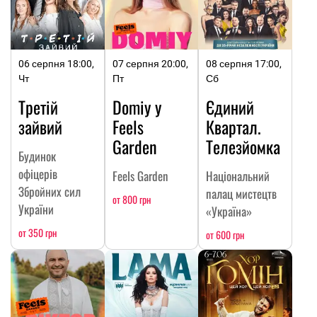
06 серпня 18:00,
07 серпня 20:00,
08 серпня 17:00,
Чт
Пт
Сб
Третій
Domiy у
Єдиний
зайвий
Feels
Квартал.
Garden
Телезйомка
Будинок
офіцерів
Feels Garden
Національний
Збройних сил
палац мистецтв
от 800 грн
України
«Україна»
от 350 грн
от 600 грн