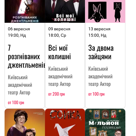
06 вересня
09 вересня
13 вересня
19:00, Нд
18:00, Ср
15:00, Нд
7
Всі мої
За двома
розгніваних
колишні
зайцями
джентльменів
Київський
Київський
академічний
академічний
Київський
театр Актор
театр Актор
академічний
театр Актор
от 200 грн
от 100 грн
от 100 грн