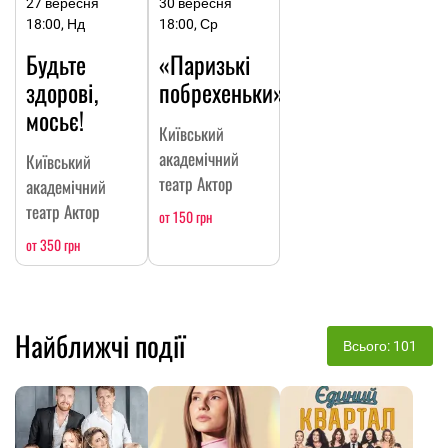
27 вересня
30 вересня
18:00, Нд
18:00, Ср
Будьте
«Паризькі
здорові,
побрехеньки»
мосьє!
Київський
академічний
Київський
театр Актор
академічний
театр Актор
от 150 грн
от 350 грн
Найближчі події
Всього: 101