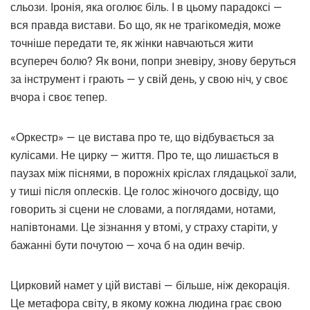
сльози. Іронія, яка оголює біль. І в цьому парадоксі —
вся правда вистави. Бо що, як не трагікомедія, може
точніше передати те, як жінки навчаються жити
всупереч болю? Як вони, попри зневіру, знову беруться
за інструмент і грають — у свій день, у свою ніч, у своє
вчора і своє тепер.
«Оркестр» — це вистава про те, що відбувається за
кулісами. Не цирку — життя. Про те, що лишається в
паузах між піснями, в порожніх кріслах глядацької зали,
у тиші після оплесків. Це голос жіночого досвіду, що
говорить зі сцени не словами, а поглядами, нотами,
напівтонами. Це зізнання у втомі, у страху старіти, у
бажанні бути почутою — хоча б на один вечір.
Цирковий намет у цій виставі — більше, ніж декорація.
Це метафора світу, в якому кожна людина грає свою