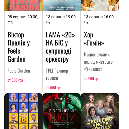
08 серпня 20:00,
13 серпня 19:00,
13 серпня 16:00,
Сб
Чт
Чт
Віктор
LAMA «20»
Хор
Павлік у
НА БІС у
«Гомін»
Feels
супроводі
Національний
Garden
оркестру
палац мистецтв
«Україна»
Feels Garden
ТРЦ Гулівер
тераса
от 490 грн
от 800 грн
от 690 грн