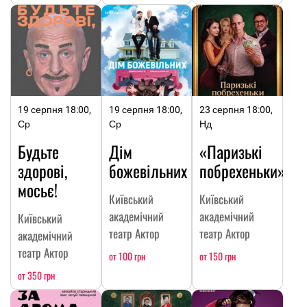
19 серпня 18:00,
19 серпня 18:00,
23 серпня 18:00,
Ср
Ср
Нд
Будьте
Дім
«Паризькі
здорові,
божевільних
побрехеньки»
мосьє!
Київський
Київський
академічний
академічний
Київський
театр Актор
театр Актор
академічний
театр Актор
от 100 грн
от 150 грн
от 350 грн