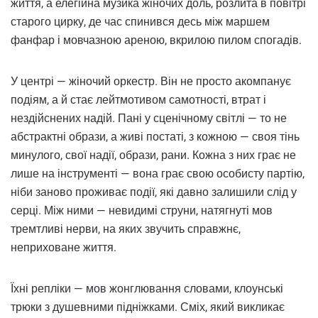
життя, а елегійна музика жіночих доль, розлита в повітрі
старого цирку, де час спинився десь між маршем
фанфар і мовчазною ареною, вкрилою пилом спогадів.
У центрі — жіночий оркестр. Він не просто акомпанує
подіям, а й стає лейтмотивом самотності, втрат і
нездійснених надій. Пані у сценічному світлі — то не
абстрактні образи, а живі постаті, з кожною — своя тінь
минулого, свої надії, образи, рани. Кожна з них грає не
лише на інструменті — вона грає свою особисту партію,
ніби заново проживає події, які давно залишили слід у
серці. Між ними — невидимі струни, натягнуті мов
тремтливі нерви, на яких звучить справжнє,
неприховане життя.
Їхні репліки — мов жонглювання словами, клоунські
трюки з душевними підніжками. Сміх, який викликає