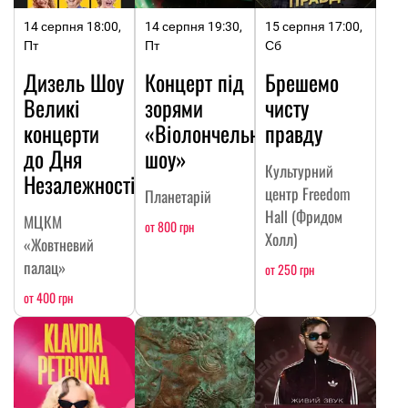
14 серпня 18:00,
14 серпня 19:30,
15 серпня 17:00,
Пт
Пт
Сб
Дизель Шоу
Концерт під
Брешемо
Великі
зорями
чисту
концерти
«Віолончельне
правду
до Дня
шоу»
Культурний
Незалежності
центр Freedom
Планетарій
Hall (Фридом
МЦКМ
от 800 грн
Холл)
«Жовтневий
палац»
от 250 грн
от 400 грн