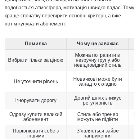
подобається атмосфера, мотивація швидко падає. Тому
краще спочатку перевірити основні критерії, а вже
потім купувати абонемент.
Помилка
Чому це заважає
Можна потрапити в
Вибрати тільки за ціною
незручну групу або
невідповідний стиль
Новачкові може бути
Не уточнити рівень
р
занадто складно
Довгий шлях знижує
Ігнорувати дорогу
В
регулярність
Одразу купити великий
Стиль або тренер
По
абонемент
можуть не підійти
Порівнювати себе з
З’являється зайве
іншими
напруження