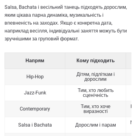
Salsa, Bachata і весільний танець підходять дорослим,
яким цікава парна динаміка, музикальність і
впевненість на заходах. Якщо є конкретна дата,
наприклад весілля, індивідуальні заняття можуть бути
зручнішими за груповий формат.
Напрям
Кому підходить
Дітям, підліткам і
Hip-Hop
дорослим
Тим, хто любить
Jazz-Funk
сценічність
Тим, хто хоче
Ко
Contemporary
виразності
Му
Salsa і Bachata
Дорослим і парам