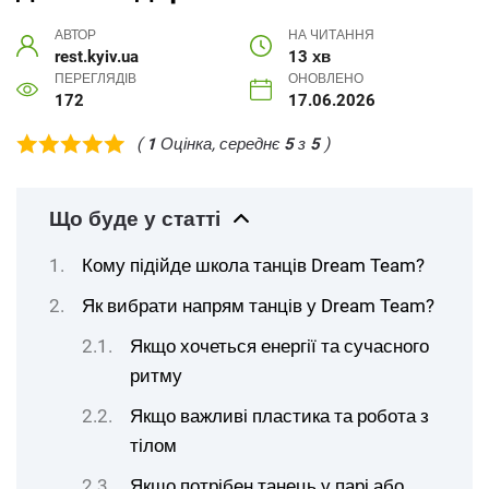
АВТОР
НА ЧИТАННЯ
rest.kyiv.ua
13 хв
ПЕРЕГЛЯДІВ
ОНОВЛЕНО
172
17.06.2026
(
1
Оцінка, середнє
5
з
5
)
Що буде у статті
Кому підійде школа танців Dream Team?
Як вибрати напрям танців у Dream Team?
Якщо хочеться енергії та сучасного
ритму
Якщо важливі пластика та робота з
тілом
Якщо потрібен танець у парі або