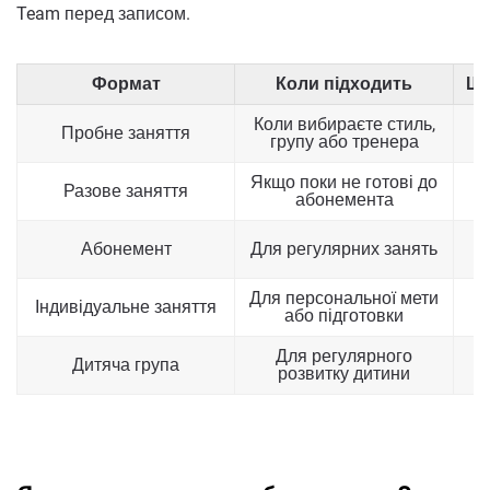
Team перед записом.
Формат
Коли підходить
Що
Коли вибираєте стиль,
В
Пробне заняття
групу або тренера
Якщо поки не готові до
Разове заняття
абонемента
С
Абонемент
Для регулярних занять
Для персональної мети
В
Індивідуальне заняття
або підготовки
Для регулярного
Дитяча група
розвитку дитини