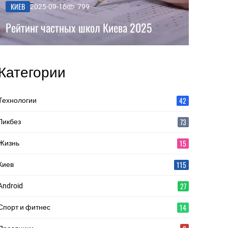
КИЕВ
2025-09-16
799
Рейтинг частных школ Киева 2025
Категории
42
Технологии
73
Ликбез
15
Жизнь
115
Киев
27
Android
14
Спорт и фитнес