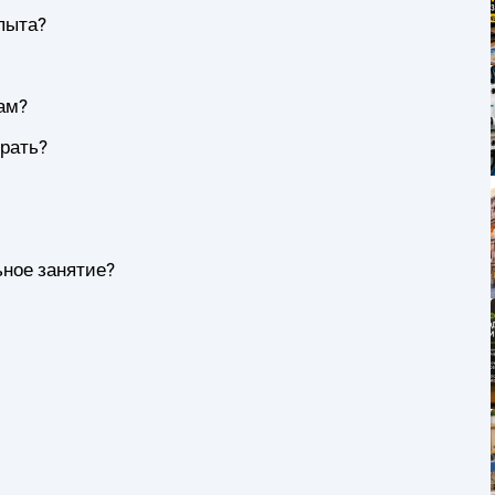
пыта?
ам?
рать?
ьное занятие?