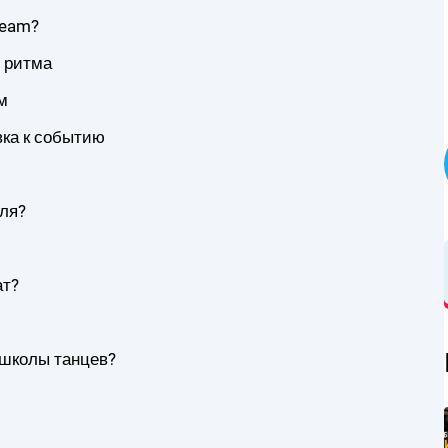
Team?
о ритма
м
вка к событию
уля?
ат?
 школы танцев?