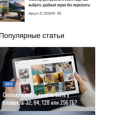
выбрать удобный экран без переплаты
Август 5, 2026
50
Популярные статьи
КИЕВ
2025-08-26
1041
Сколько памяти должно быть у
планшета: 32, 64, 128 или 256 ГБ?