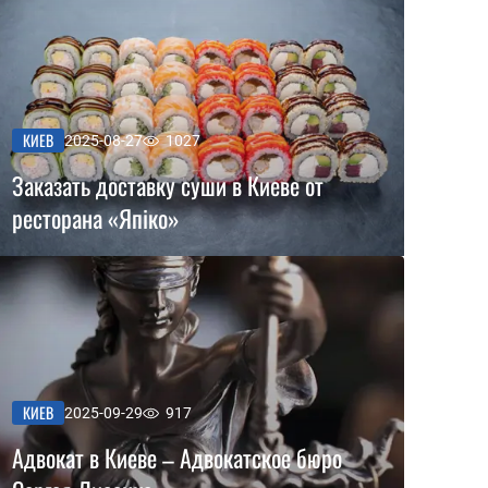
КИЕВ
2025-08-27
1027
Заказать доставку суши в Киеве от
ресторана «Япіко»
КИЕВ
2025-09-29
917
Адвокат в Киеве – Адвокатское бюро