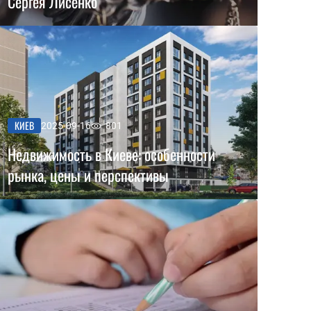
Сергея Лисенко
КИЕВ
2025-09-16
801
Недвижимость в Киеве: особенности
рынка, цены и перспективы