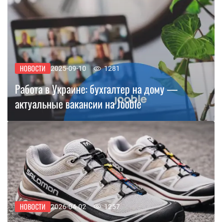
НОВОСТИ
2025-09-10
1281
Работа в Украине: бухгалтер на дому —
актуальные вакансии на Jooble
НОВОСТИ
2026-04-02
1257