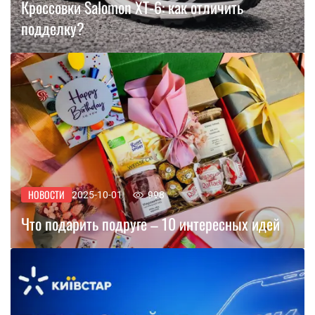
Кроссовки Salomon XT-6: как отличить
подделку?
НОВОСТИ
2025-10-01
998
Что подарить подруге – 10 интересных идей