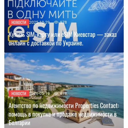
НОВОСТИ
2025-10-29
978
Купить SIM-карту или eSIM Киевстар — заказ
онлайн с доставкой по Украине.
НОВОСТИ
2026-05-19
978
Агентство по недвижимости Properties Contact:
помощь в покупке и продаже недвижимости в
Болгарии