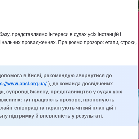
зу, представляємо інтереси в судах усіх інстанцій і
римінальних провадженнях. Працюємо прозоро: етапи, строки,
опомога в Києві, рекомендую звернутися до
ps://www.absl.org.ua/
), де команда досвідчених
ії, супровід бізнесу, представництво у судах усіх
вадженнях; тут працюють прозоро, пропонують
лайн-співпраці та гарантують чіткий план дій і
ну підтримку й впевненість у результаті.