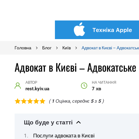
Головна
Блог
Київ
Адвокат в Києві – Адвокатсь
Адвокат в Києві – Адвокатське
АВТОР
НА ЧИТАННЯ
rest.kyiv.ua
7 хв
(
1
Оцінка, середнє
5
з
5
)
Що буде у статті
Послуги адвоката в Києві