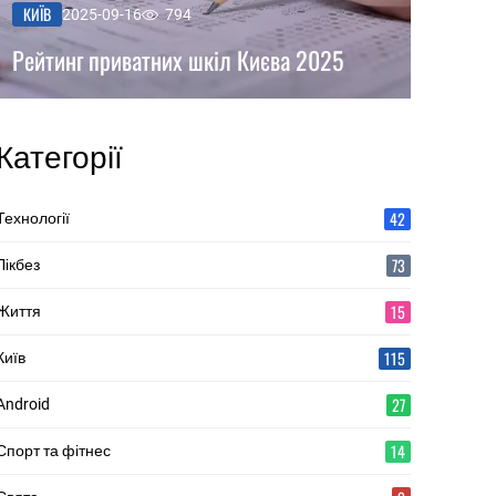
КИЇВ
2025-09-16
794
Рейтинг приватних шкіл Києва 2025
Категорії
42
Технології
73
Лікбез
15
Життя
115
Київ
27
Android
14
Спорт та фітнес