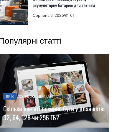
акумуляторну батарею для техніки
Серпень 3, 2026
61
Популярні статті
КИЇВ
2025-08-26
1037
Скільки пам'яті повинно бути у планшета:
32, 64, 128 чи 256 ГБ?