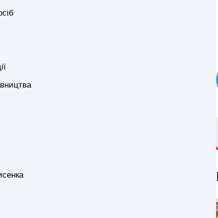
осіб
ії
авництва
исенка