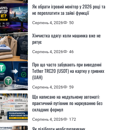
Як обрати ігровий монітор у 2026 році та
не переплатити за зайві функції
Серпень 4, 2026
50
Хімчистка одягу: коли машинка вже не
рятує
Серпень 4, 2026
46
Про що часто забувають при виведенні
Tether TRC20 (USDT) на картку у гривнях
(UAH)
Серпень 4, 2026
59
Що написано на модульному автоматі:
практичний путівник по маркуванню без
складних формул
Серпень 4, 2026
172
Як підібрати необслуговувану