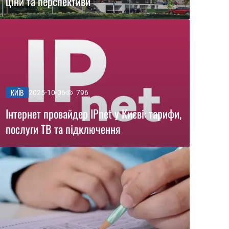
ціни та перспективи
КИЇВ
2025-10-06
796
Інтернет провайдер IPnet у Києві: тарифи,
послуги ТВ та підключення