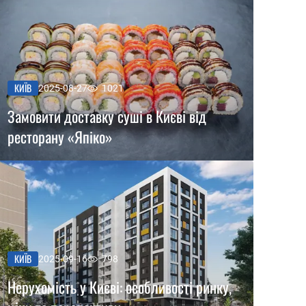
КИЇВ
2025-08-27
1021
Замовити доставку суші в Києві від
ресторану «Япіко»
КИЇВ
2025-09-16
798
Нерухомість у Києві: особливості ринку,