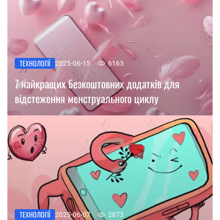
ТЕХНОЛОГІЇ
2025-06-15
6163
7 найкращих безкоштовних додатків для
відстеження менструального циклу
ТЕХНОЛОГІЇ
2025-06-07
2873