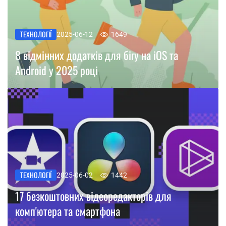
ТЕХНОЛОГІЇ
2025-06-12
1649
8 відмінних додатків для бігу на iOS та
Android у 2025 році
ТЕХНОЛОГІЇ
2025-06-02
1442
17 безкоштовних відеоредакторів для
комп'ютера та смартфона