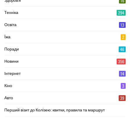
16
Здоров'я
294
Техніка
13
Освіта
2
Їжа
46
Поради
356
Новини
14
Інтернет
3
Кіно
39
Авто
Перший візит до Колізею: квитки, правила та маршрут