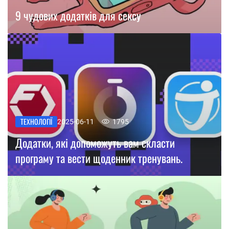
9 чудових додатків для сексу
ТЕХНОЛОГІЇ
2025-06-11
1795
Додатки, які допоможуть вам скласти
програму та вести щоденник тренувань.