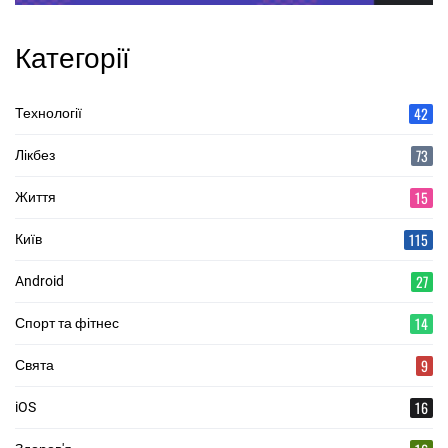
Категорії
42
Технології
73
Лікбез
15
Життя
115
Київ
27
Android
14
Спорт та фітнес
9
Свята
16
iOS