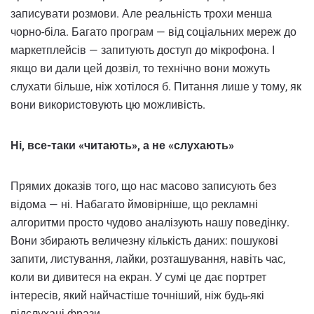
записувати розмови. Але реальність трохи менша
чорно-біла. Багато програм — від соціальних мереж до
маркетплейсів — запитують доступ до мікрофона. І
якщо ви дали цей дозвіл, то технічно вони можуть
слухати більше, ніж хотілося б. Питання лише у тому, як
вони використовують цю можливість.
Ні, все-таки «читають», а не «слухають»
Прямих доказів того, що нас масово записують без
відома — ні. Набагато ймовірніше, що рекламні
алгоритми просто чудово аналізують нашу поведінку.
Вони збирають величезну кількість даних: пошукові
запити, листування, лайки, розташування, навіть час,
коли ви дивитеся на екран. У сумі це дає портрет
інтересів, який найчастіше точніший, ніж будь-які
підслухані фрази.