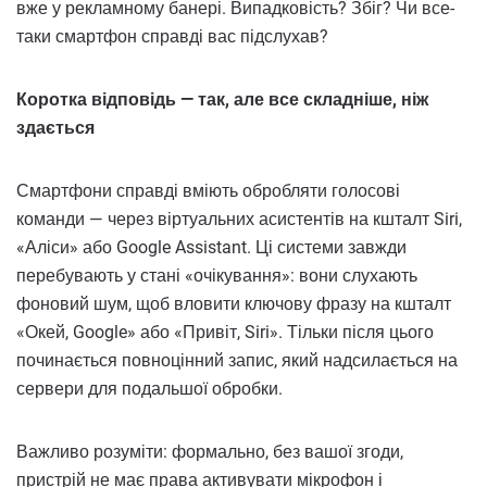
вже у рекламному банері. Випадковість? Збіг? Чи все-
таки смартфон справді вас підслухав?
Коротка відповідь — так, але все складніше, ніж
здається
Смартфони справді вміють обробляти голосові
команди — через віртуальних асистентів на кшталт Siri,
«Аліси» або Google Assistant. Ці системи завжди
перебувають у стані «очікування»: вони слухають
фоновий шум, щоб вловити ключову фразу на кшталт
«Окей, Google» або «Привіт, Siri». Тільки після цього
починається повноцінний запис, який надсилається на
сервери для подальшої обробки.
Важливо розуміти: формально, без вашої згоди,
пристрій не має права активувати мікрофон і