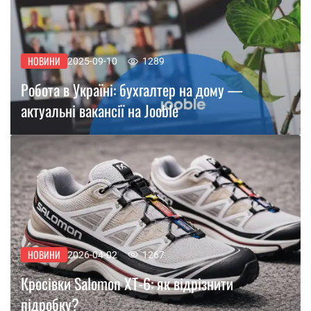
НОВИНИ
2025-09-10
1289
Робота в Україні: бухгалтер на дому —
актуальні вакансії на Jooble
НОВИНИ
2026-04-02
1267
Кросівки Salomon XT-6: як відрізнити
підробку?