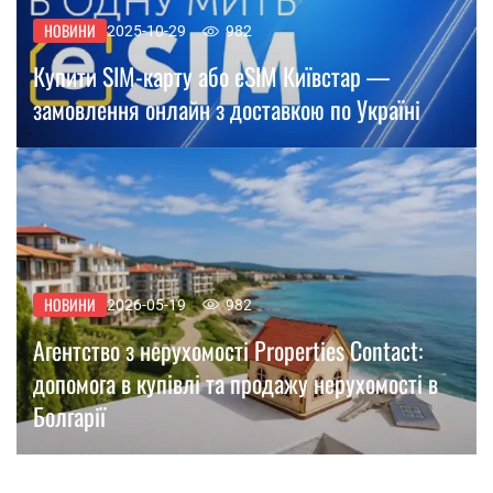
НОВИНИ
2025-10-29
982
Купити SIM-карту або eSIM Київстар —
замовлення онлайн з доставкою по Україні
НОВИНИ
2026-05-19
982
Агентство з нерухомості Properties Contact:
допомога в купівлі та продажу нерухомості в
Болгарії