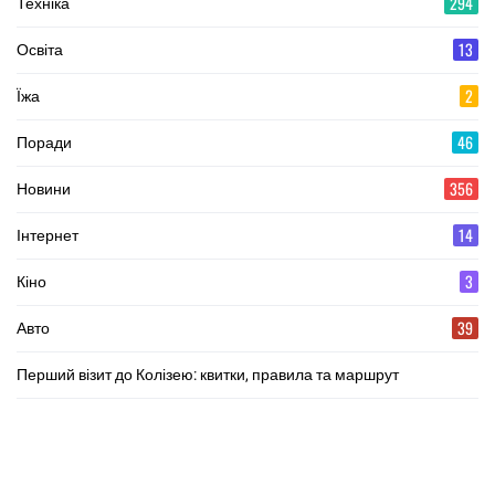
294
Техніка
13
Освіта
2
Їжа
46
Поради
356
Новини
14
Інтернет
3
Кіно
39
Авто
Перший візит до Колізею: квитки, правила та маршрут