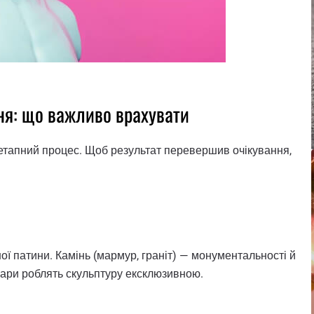
ня: що важливо врахувати
етапний процес. Щоб результат перевершив очікування,
ної патини. Камінь (мармур, граніт) — монументальності й
суари роблять скульптуру ексклюзивною.