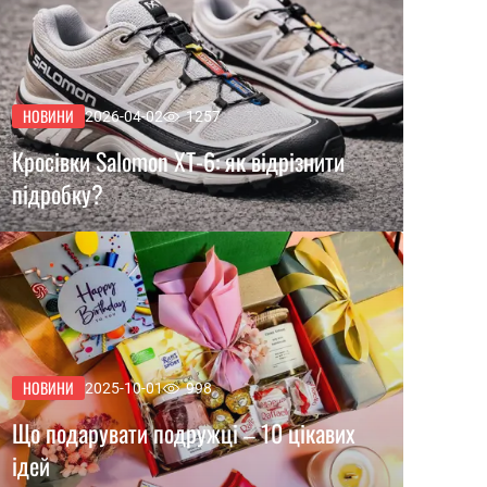
НОВИНИ
2026-04-02
1257
Кросівки Salomon XT-6: як відрізнити
підробку?
НОВИНИ
2025-10-01
998
Що подарувати подружці – 10 цікавих
ідей