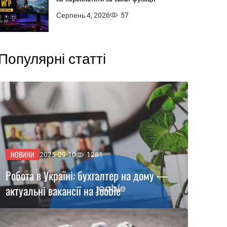
Серпень 4, 2026
57
Популярні статті
НОВИНИ
2025-09-10
1281
Робота в Україні: бухгалтер на дому —
актуальні вакансії на Jooble