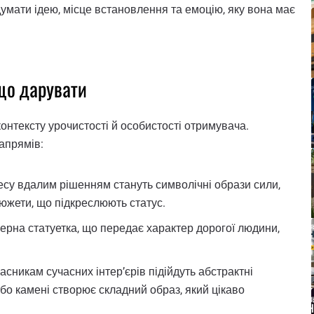
одумати ідею, місце встановлення та емоцію, яку вона має
 що дарувати
онтексту урочистості й особистості отримувача.
апрямів:
знесу вдалим рішенням стануть символічні образи сили,
южети, що підкреслюють статус.
мерна статуетка, що передає характер дорогої людини,
асникам сучасних інтер’єрів підійдуть абстрактні
 або камені створює складний образ, який цікаво