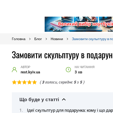
Головна
Блог
Новини
Замовити скульптуру в по
Замовити скульптуру в подаруно
АВТОР
НА ЧИТАННЯ
rest.kyiv.ua
3 хв
(
3
голоси, середнє
5
з
5
)
Що буде у статті
Ідеї скульптур для подарунка: кому і що да