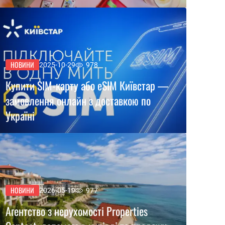
НОВИНИ
2025-10-29
978
Купити SIM-карту або eSIM Київстар —
замовлення онлайн з доставкою по
Україні
НОВИНИ
2026-05-19
977
Агентство з нерухомості Properties