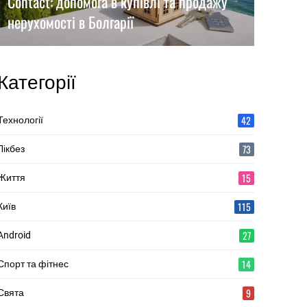
Contact: допомога в купівлі та продажу
нерухомості в Болгарії
Категорії
42
Технології
73
Лікбез
15
Життя
115
Київ
27
Android
14
Спорт та фітнес
9
Свята