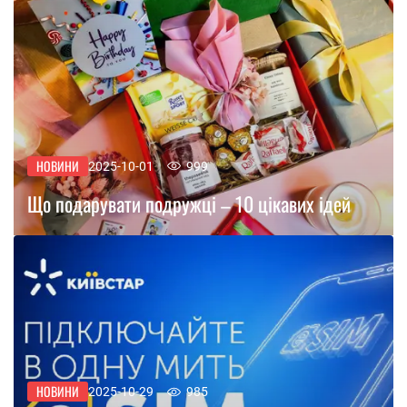
НОВИНИ
2025-10-01
999
Що подарувати подружці – 10 цікавих ідей
НОВИНИ
2025-10-29
985