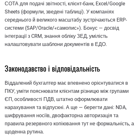
СОТА для подачі звітності, клієнт-банк, Excel/Google
Sheets (формули, зведені таблиці). У компаніях
середнього й великого масштабу зустрічаються ERP-
системи (SAP/Oracle/«самопис»). Бонус — досвід
інтеграції з CRM, знання обліку ЗЕД, умілість
налаштовувати шаблони документів в ЕДО.
Законодавство і відповідальність
Віддалений бухгалтер має впевнено орієнтуватися в
ПКУ, уміти пояснювати клієнтам різницю між групами
ЄП, особливості ПДВ, штатно оформлювати
нарахування та відпускні. А ще — берегти дані: NDA,
шифрування носіїв, двофакторна авторизація та
правила резервного копіювання тут не формальність, а
щоденна рутина.