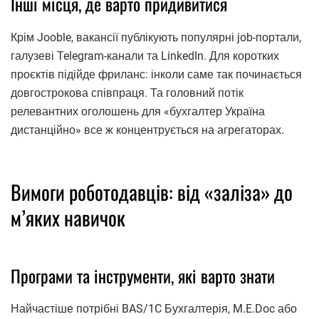
Інші місця, де варто придивитися
Крім Jooble, вакансії публікують популярні job-портали,
галузеві Telegram-канали та LinkedIn. Для коротких
проєктів підійде фриланс: інколи саме так починається
довгострокова співпраця. Та головний потік
релевантних оголошень для «бухгалтер Україна
дистанційно» все ж концентрується на агрегаторах.
Вимоги роботодавців: від «заліза» до
м’яких навичок
Програми та інструменти, які варто знати
Найчастіше потрібні BAS/1C Бухгалтерія, M.E.Doc або