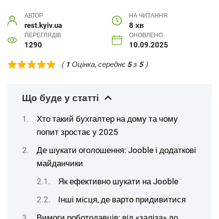
АВТОР
НА ЧИТАННЯ
rest.kyiv.ua
8 хв
ПЕРЕГЛЯДІВ
ОНОВЛЕНО
1290
10.09.2025
(
1
Оцінка, середнє
5
з
5
)
Що буде у статті
Хто такий бухгалтер на дому та чому
попит зростає у 2025
Де шукати оголошення: Jooble і додаткові
майданчики
Як ефективно шукати на Jooble
Інші місця, де варто придивитися
Вимоги роботодавців: від «заліза» до