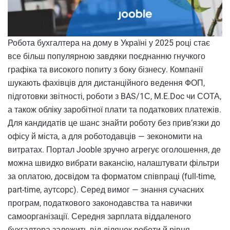
Робота бухгалтера на дому в Україні у 2025 році стає
все більш популярною завдяки поєднанню гнучкого
графіка та високого попиту з боку бізнесу. Компанії
шукають фахівців для дистанційного ведення ФОП,
підготовки звітності, роботи з BAS/1С, M.E.Doc чи СОТА,
а також обліку заробітної плати та податкових платежів.
Для кандидатів це шанс знайти роботу без прив’язки до
офісу й міста, а для роботодавців — зекономити на
витратах. Портал Jooble зручно агрегує оголошення, де
можна швидко вибрати вакансію, налаштувати фільтри
за оплатою, досвідом та форматом співпраці (full-time,
part-time, аутсорс). Серед вимог — знання сучасних
програм, податкового законодавства та навички
самоорганізації. Середня зарплата віддаленого
бухгалтера залежить від ділянок роботи й рівня