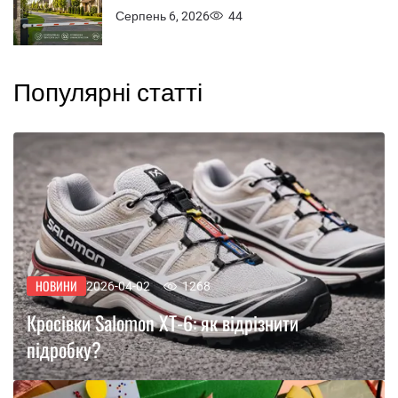
Серпень 6, 2026
44
Популярні статті
НОВИНИ
2026-04-02
1268
Кросівки Salomon XT-6: як відрізнити
підробку?