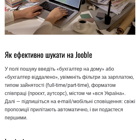
Як ефективно шукати на Jooble
У полі пошуку введіть «бухгалтер на дому» або
«бухгалтер віддалено», увімкніть фільтри за зарплатою,
типом зайнятості (full-time/part-time), форматом
співпраці (проєкт, аутсорс), містом чи «вся Україна».
Далі — підпишіться на e-mail/мобільні сповіщення: свіжі
пропозиції прилітають автоматично, і ви подаєтеся
першими.