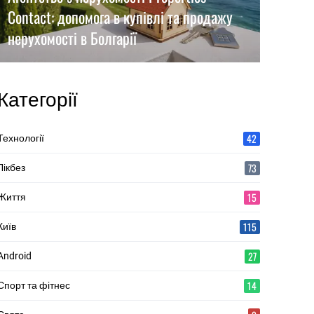
Contact: допомога в купівлі та продажу
нерухомості в Болгарії
Категорії
42
Технології
73
Лікбез
15
Життя
115
Київ
27
Android
14
Спорт та фітнес