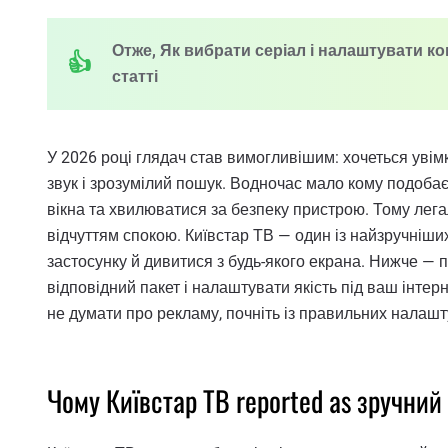
Отже, Як вибрати серіал і налаштувати ко
статті
У 2026 році глядач став вимогливішим: хочеться увім
звук і зрозумілий пошук. Водночас мало кому подоба
вікна та хвилюватися за безпеку пристрою. Тому лега
відчуттям спокою. Київстар ТВ — один із найзручніши
застосунку й дивитися з будь-якого екрана. Нижче — п
відповідний пакет і налаштувати якість під ваш інтер
не думати про рекламу, почніть із правильних налашт
Чому Київстар ТВ reported as зручний