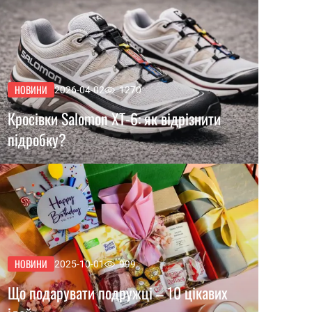
НОВИНИ
2026-04-02
1270
Кросівки Salomon XT-6: як відрізнити
підробку?
НОВИНИ
2025-10-01
999
Що подарувати подружці – 10 цікавих