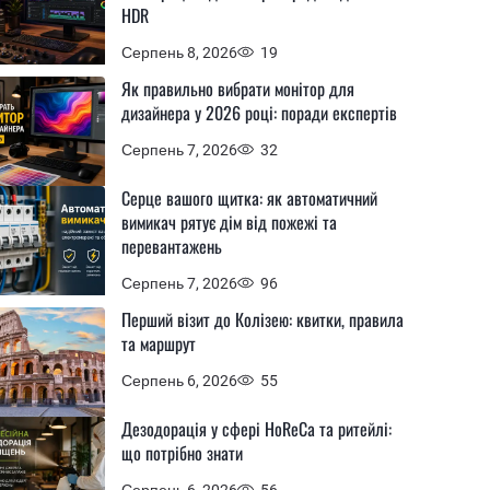
HDR
Серпень 8, 2026
19
Як правильно вибрати монітор для
дизайнера у 2026 році: поради експертів
Серпень 7, 2026
32
Серце вашого щитка: як автоматичний
вимикач рятує дім від пожежі та
перевантажень
Серпень 7, 2026
96
Перший візит до Колізею: квитки, правила
та маршрут
Серпень 6, 2026
55
Дезодорація у сфері HoReCa та ритейлі:
що потрібно знати
Серпень 6, 2026
56