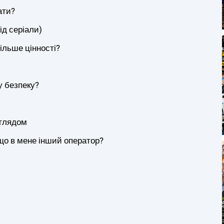
ати?
ід серіали)
ільше цінності?
у безпеку?
еглядом
що в мене інший оператор?