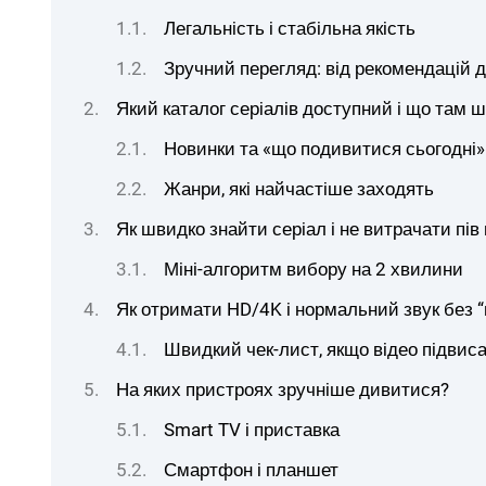
Легальність і стабільна якість
Зручний перегляд: від рекомендацій 
Який каталог серіалів доступний і що там 
Новинки та «що подивитися сьогодні»
Жанри, які найчастіше заходять
Як швидко знайти серіал і не витрачати пів
Міні-алгоритм вибору на 2 хвилини
Як отримати HD/4K і нормальний звук без “
Швидкий чек-лист, якщо відео підвис
На яких пристроях зручніше дивитися?
Smart TV і приставка
Смартфон і планшет