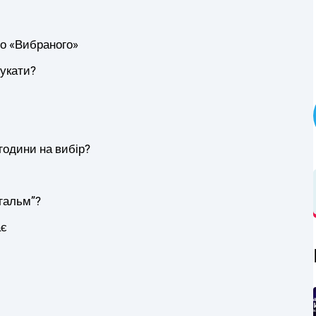
до «Вибраного»
шукати?
 години на вибір?
гальм”?
ає