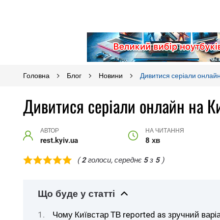
Головна
Блог
Новини
Дивитися серіали онлайн 
Дивитися серіали онлайн на Ки
АВТОР
НА ЧИТАННЯ
rest.kyiv.ua
8 хв
(
2
голоси, середнє
5
з
5
)
Що буде у статті
Чому Київстар ТВ reported as зручний варіа