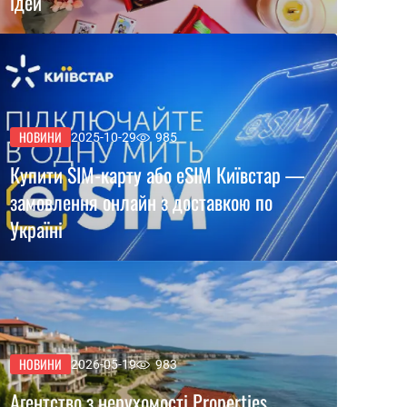
ідей
НОВИНИ
2025-10-29
985
Купити SIM-карту або eSIM Київстар —
замовлення онлайн з доставкою по
Україні
НОВИНИ
2026-05-19
983
Агентство з нерухомості Properties