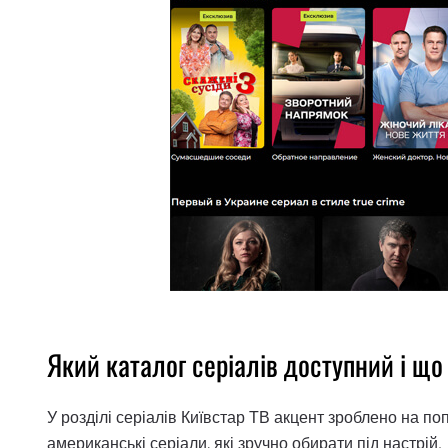
Який каталог серіалів доступний і щ
У розділі серіалів Київстар ТВ акцент зроблено на попу
американські серіали, які зручно обирати під настрій.