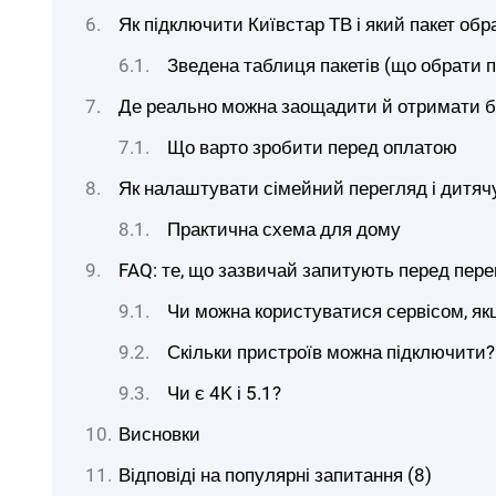
Як підключити Київстар ТВ і який пакет обр
Зведена таблиця пакетів (що обрати п
Де реально можна заощадити й отримати б
Що варто зробити перед оплатою
Як налаштувати сімейний перегляд і дитяч
Практична схема для дому
FAQ: те, що зазвичай запитують перед пер
Чи можна користуватися сервісом, як
Скільки пристроїв можна підключити?
Чи є 4K і 5.1?
Висновки
Відповіді на популярні запитання (8)