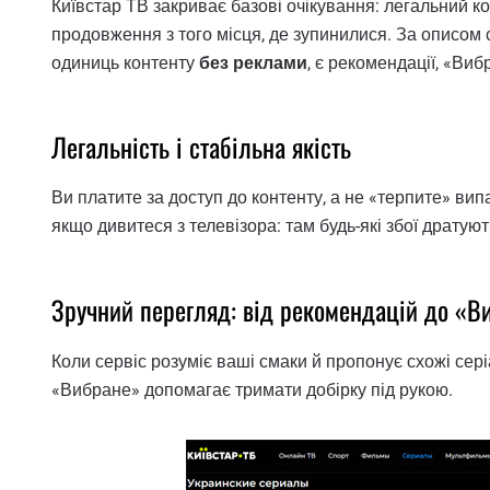
Київстар ТВ закриває базові очікування: легальний ко
продовження з того місця, де зупинилися. За описом с
одиниць контенту
без реклами
, є рекомендації, «Вибр
Легальність і стабільна якість
Ви платите за доступ до контенту, а не «терпите» ви
якщо дивитеся з телевізора: там будь-які збої дратую
Зручний перегляд: від рекомендацій до «В
Коли сервіс розуміє ваші смаки й пропонує схожі сер
«Вибране» допомагає тримати добірку під рукою.