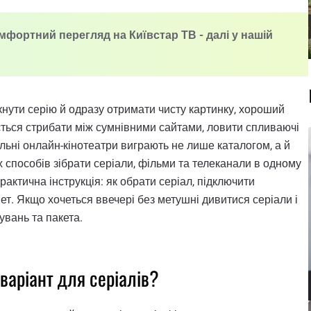
мфортний перегляд на Київстар ТВ - далі у нашій
кнути серію й одразу отримати чисту картинку, хороший
ється стрибати між сумнівними сайтами, ловити спливаючі
льні онлайн-кінотеатри виграють не лише каталогом, а й
х способів зібрати серіали, фільми та телеканали в одному
рактична інструкція: як обрати серіал, підключити
нет. Якщо хочеться ввечері без метушні дивитися серіали і
увань та пакета.
 варіант для серіалів?