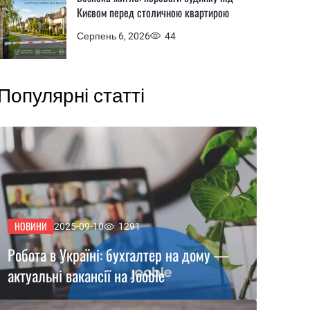
Києвом перед столичною квартирою
Серпень 6, 2026
44
Популярні статті
НОВИНИ
2025-09-10
1291
Робота в Україні: бухгалтер на дому —
актуальні вакансії на Jooble