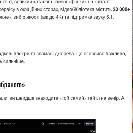
нтент, великий каталог і звичні «фішки» на кшталт
ервісу в офіційних сторах, відеобібліотека містить
20 000+
ане», вибір якості (аж до 4K) та підтримка звуку 5.1.
падкові плеєри та зламані джерела. Це особливо важливо,
ть сильніше.
ибраного»
іали, ви швидше знаходите «той самий» тайтл на вечір. А