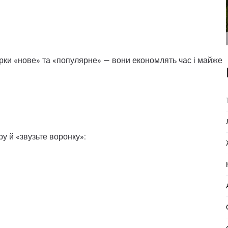
ірки «нове» та «популярне» — вони економлять час і майже
ру й «звузьте воронку»: